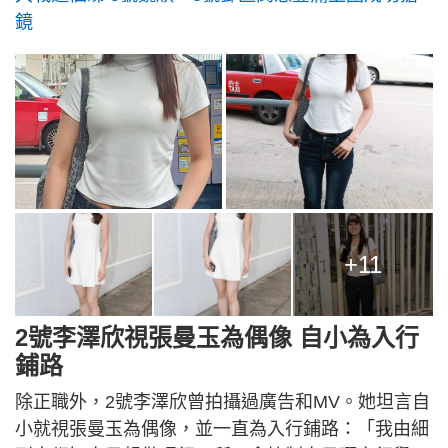
鏡
+11
2號李澤欣視張曼玉為偶像 自小為入行
鋪路
除正職外，2號李澤欣曾拍攝過廣告和MV。她坦言自
小就視張曼玉為偶像，並一直為入行鋪路：「我由細