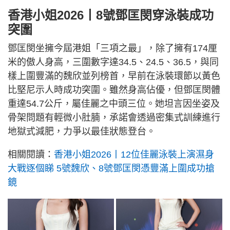
香港小姐2026丨8號鄧匡閔穿泳裝成功
突圍
鄧匡閔坐擁今屆港姐「三項之最」，除了擁有174厘
米的傲人身高，三圍數字達34.5、24.5、36.5，與同
樣上圍豐滿的魏欣並列榜首，早前在泳裝環節以黃色
比堅尼示人時成功突圍。雖然身高佔優，但鄧匡閔體
重達54.7公斤，屬佳麗之中頭三位。她坦言因坐姿及
骨架問題有輕微小肚腩，承諾會透過密集式訓練進行
地獄式減肥，力爭以最佳狀態登台。
相關閱讀：
香港小姐2026丨12位佳麗泳裝上演濕身
大戰逐個睇 5號魏欣、8號鄧匡閔憑豐滿上圍成功搶
鏡