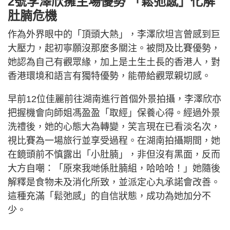
2號李澤欣擁主場優勢 「鬆弛感」化解
肚腩危機
作為外界眼中的「頂頭大熱」，李澤欣坦言曾感到巨
大壓力，起初寧願沒那麼多關注。被問及比賽優勢，
她認為自己有觀眾緣，加上是土生土長的香港人，對
香港環境和語言有獨特優勢，能帶給觀眾親切感。
早前12位佳麗前往湖南進行首個外景拍攝，李澤欣亦
把握機會向師姐馮盈盈「取經」保養心得。經過外景
洗禮後，她的心態大為轉變，笑言現在已看淡名次，
視比賽為一場旅行並享受過程。在湖南拍攝期間，她
在鏡頭前不慎露出「小肚腩」，非但沒有黑面，反而
大方自嘲：「原來我哋係肚腩組，哈哈哈！」她隨後
解釋是食物未及消化所致，並派定心丸承諾會改善。
這種充滿「鬆弛感」的自信狀態，成功為她加分不
少。