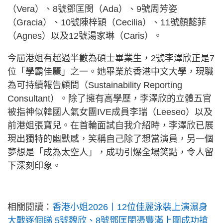
（Vera）、8號鄧匡閔（Ada）、9號周芳姿
（Gracia）、10號陳梓穎（Cecilia）、11號顏懿菲
（Agnes）以及12號湯家琳（Caris）。
今屆港姐有超過半數為碩士畢業生，2號李澤欣正是7
位「學霸佳麗」之一。她畢業於香港中文大學，現職
為可持續報告顧問（Sustainability Reporting
Consultant）。除了擁有高學歷，李澤欣的立體五官
被指神似韓國人氣女團IVE成員李瑞（Leeseo）以及
前港姐張寶兒。在首輪面試自我介紹時，李澤欣已展
現出獨特的幽默感，笑稱自己除了想當演員，另一個
夢想是「成為太空人」，成功引爆全場笑點，令人留
下深刻印象。
相關閱讀：
香港小姐2026丨12位佳麗泳裝上演濕身
大戰逐個睇 5號魏欣、8號鄧匡閔憑豐滿上圍成功搶