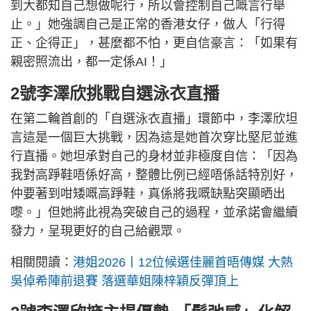
到大都知自己想做呢行，所以會控制自己嘅言行舉
止。」她強調自己是正常的香港女仔，做人「行得
正、企得正」，甚麼都不怕，更自信豪言：「如果有
親密照流出，都一定係AI！」
2號李澤欣挑戰自選泳衣直播
在第二輪首創的「自選泳衣直播」環節中，李澤欣坦
言這是一個巨大挑戰，因為這是她首次穿比堅尼並進
行直播。她坦承對自己的身材並非極度自信：「因為
我對高踭鞋唔係好高，整體比例已經唔係話特別好，
仲要著到咁矮嘅高踭鞋，真係將我嘅缺點突顯晒出
嚟。」但她將此視為突破自己的過程，並承諾會繼續
發力，呈現更好的自己給觀眾。
相關閱讀：
港姐2026丨12位候選佳麗首晤傳媒 大熱
吳倬希陣前退賽 落選華姐陳梓穎反彈頂上