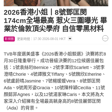
2026香港小姐丨8號鄧匡閔
174cm全場最高 惹火三圍曝光 畢
業於倫敦頂尖學府 自信零黑材料
更新時間：17:30 2026-08-01 HKT
影視圈
TVB年度選美盛事《2026香港小姐競選》決賽將於8
月30日隆重舉行。成功晉級決賽的12位候選佳麗包
括：1號袁絲珩Bernice、2號李澤欣Scarlett、3號李
澄晴Chorie、4號譚雅文Tiffany、5號魏欣Etherine、
6號盧蔚晴Jasmine、7號楊媛媛Vera、8號鄧匡閔
Ada、9號周芳姿Gracia、10號陳梓穎Cecilia、11號
顏懿菲Agnes，以及12號湯家琳Caris。本文將為大
家深入介紹擁有全場最高䠷身高的8號佳麗鄧匡閔
（Ada）的背景。