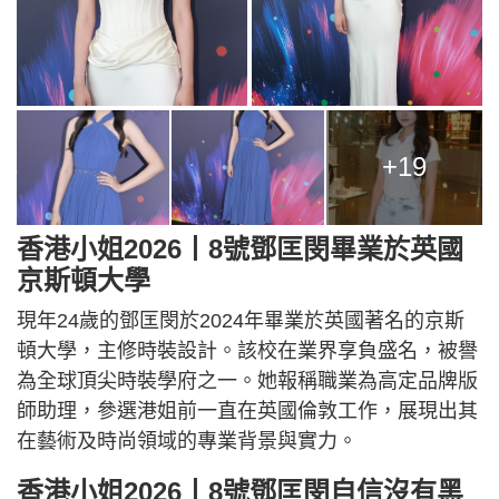
+19
香港小姐2026丨8號鄧匡閔畢業於英國
京斯頓大學
現年24歲的鄧匡閔於2024年畢業於英國著名的京斯
頓大學，主修時裝設計。該校在業界享負盛名，被譽
為全球頂尖時裝學府之一。她報稱職業為高定品牌版
師助理，參選港姐前一直在英國倫敦工作，展現出其
在藝術及時尚領域的專業背景與實力。
香港小姐2026丨8號鄧匡閔自信沒有黑