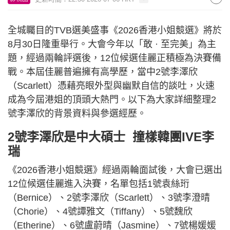
全城矚目的TVB選美盛事《2026香港小姐競選》將於
8月30日隆重舉行。大會今年以「敢 · 至完美」為主
題，經過兩輪評選後，12位候選佳麗正積極為決賽備
戰。本屆佳麗普遍擁有高學歷，當中2號李澤欣
（Scarlett）憑藉亮眼外型與幽默自信的談吐，火速
成為今屆港姐的頂頭大熱門。以下為大家詳細整理2
號李澤欣的背景資料與參選經歷。
2號李澤欣是中大碩士 撞樣韓團IVE李
瑞
《2026香港小姐競選》經過兩輪面試後，大會已選出
12位候選佳麗進入決賽，名單包括1號袁絲珩
（Bernice）、2號李澤欣（Scarlett）、3號李澄晴
（Chorie）、4號譚雅文（Tiffany）、5號魏欣
（Etherine）、6號盧蔚晴（Jasmine）、7號楊媛媛