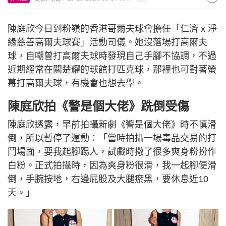
陳庭欣今日到粉嶺的香港哥爾夫球會擔任「仁濟 x 淨
緣慈善高爾夫球賽」活動司儀。她沒落場打高爾夫
球，自嘲曾打高爾夫球時發現自己手腳不協調，不過
近期經常在關楚耀的球館打匹克球，那裡也可對著螢
幕打高爾夫球，有機會也想去學。
陳庭欣拍《警是個大佬》跣倒受傷
陳庭欣透露，早前拍攝新劇《警是個大佬》時不慎滑
倒，所以暫停了運動：「當時拍攝一場毒品交易的打
鬥場面，要我起腳踢人，試戲時撒了很多爽身粉扮作
白粉。正式拍攝時，因為爽身粉很滑，我一起腳便滑
倒，手腕按地，右邊屁股及大腿瘀黑，要休息近10
天。」