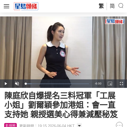
繁
简
Remaining
-
6:00
Loaded
:
Play
Unmute
Picture-
Full
9.64%
in-
Picture
Time
陳庭欣自爆提名三料冠軍「工展
小姐」劉爾穎參加港姐：會一直
支持她 親授選美心得兼減壓秘笈
更新時間：19:15 2026-06-04 HKT
影視圈