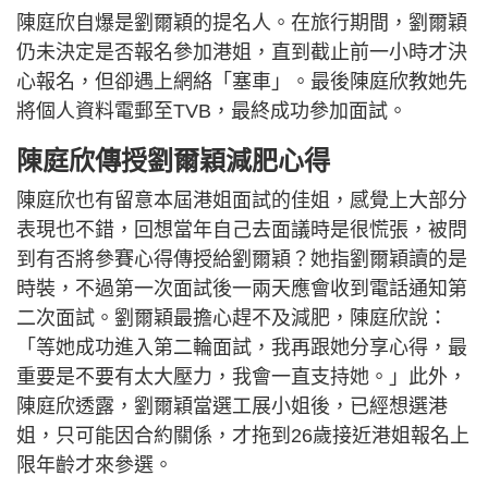
陳庭欣自爆是劉爾穎的提名人。在旅行期間，劉爾穎
仍未決定是否報名參加港姐，直到截止前一小時才決
心報名，但卻遇上網絡「塞車」。最後陳庭欣教她先
將個人資料電郵至TVB，最終成功參加面試。
陳庭欣傳授劉爾穎減肥心得
陳庭欣也有留意本屆港姐面試的佳姐，感覺上大部分
表現也不錯，回想當年自己去面議時是很慌張，被問
到有否將參賽心得傳授給劉爾穎？她指劉爾穎讀的是
時裝，不過第一次面試後一兩天應會收到電話通知第
二次面試。劉爾穎最擔心趕不及減肥，陳庭欣說：
「等她成功進入第二輪面試，我再跟她分享心得，最
重要是不要有太大壓力，我會一直支持她。」此外，
陳庭欣透露，劉爾穎當選工展小姐後，已經想選港
姐，只可能因合約關係，才拖到26歲接近港姐報名上
限年齡才來參選。