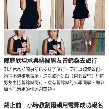
+4
陳庭欣坦承與緋聞男友曾錦燊去旅行
剛巧休息期間事前已安排了旅行，便可以順便養傷。
她毫不避嫌地表示，這次旅程是跟《東張西望》緋聞
男友主持曾錦燊同行，還有曾錦燊的大學同學、即參
加本屆港姐的佳麗劉爾穎。
截止前一小時教劉爾穎用電郵成功報名