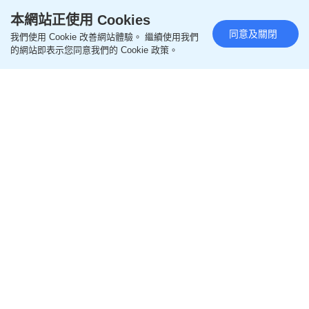
本網站正使用 Cookies
Loaded
:
Unmute
62.60%
同意及關閉
我們使用 Cookie 改善網站體驗。 繼續使用我們
楊明莊思明結婚丨莊思敏講錯誓
的網站即表示您同意我們的 Cookie 政策。
詞全場嘩然 網民笑指「楊明變入
贅」 越講越錯成焦點
更新時間：12:30 2026-08-03 HKT
影視圈
楊明與莊思明（Lisa）結束10年愛情長跑，早前被
《星島頭條》獨家率先曝光，於8月2日在馬來西亞吉
隆坡JW萬豪酒店（JW Marriott Hotel）舉行婚禮。楊
明與莊思明在圈中人緣極佳，近百位圈中好友飛抵吉
隆坡到賀，陣容堪比電視台台慶。而莊思明的家姐莊
思敏昨晚（2日）在台上更語出驚人，引發現場震撼
爆笑。
楊明莊思明婚宴好熱鬧