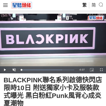
繁
简
Remaining
-
0:37
Loaded
:
Play
Unmute
Picture-
Full
77.12%
in-
Picture
Time
BLACKPINK聯名系列啟德快閃店
限時10日 附送獨家小卡及服裝款
式曝光 黑白粉紅Punk風背心成炎
夏潮物