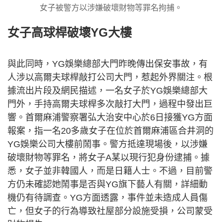
女子被警方以涉嫌破壞財物等罪名拘捕。
女子高球桿破壞YG大樓
與此同時，YG娛樂總部大門昨晚傳出保安事故，有
人涉以高爾夫球桿敲打公司大門，惹起外界關注。根
據流出片段及網民描述，一名女子於YG娛樂總部大
門外，手持高爾夫球桿多次敲打大門，過程中發出巨
響。首爾麻浦警察署弘大治安中心於6日接獲YG方面
報案，指一名20多歲女子在位於首爾麻浦區合井洞的
YG娛樂公司大樓前鬧事。警方抵達現場後，以涉嫌
破壞財物等罪名，將女子A某以現行犯身份逮捕。據
悉，女子並非韓國人，而是日籍人士。不過，目前警
方仍未確認她鬧事是否與YG旗下藝人有關，詳細動
機仍有待調查。YG方面透露，事件並未造成人員傷
亡，但女子的行為導致社屋部分設施受損，公司蒙受