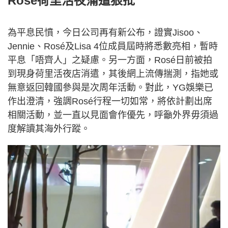
Rosé荷里活夜蒲遭狠批
為平息民憤，今日公司再有新公布，證實Jisoo、
Jennie、Rosé及Lisa 4位成員屆時將悉數亮相，暫時
平息「唔齊人」之疑慮。另一方面，Rosé日前被拍
到現身荷里活夜店消遣，其後網上流傳揣測，指她或
無意返回韓國參與是次周年活動。對此，YG娛樂已
作出澄清，強調Rosé行程一切如常，將依計劃出席
相關活動，並一直以見面會作優先，呼籲外界毋須過
度解讀其海外行蹤。