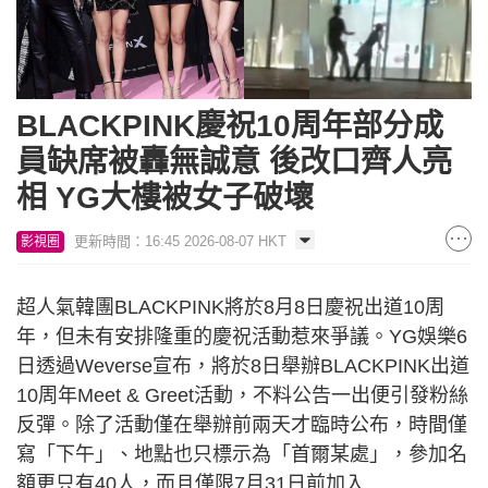
BLACKPINK慶祝10周年部分成
員缺席被轟無誠意 後改口齊人亮
相 YG大樓被女子破壞
更新時間：16:45 2026-08-07 HKT
影視圈
超人氣韓團BLACKPINK將於8月8日慶祝出道10周
年，但未有安排隆重的慶祝活動惹來爭議。YG娛樂6
日透過Weverse宣布，將於8日舉辦BLACKPINK出道
10周年Meet & Greet活動，不料公告一出便引發粉絲
反彈。除了活動僅在舉辦前兩天才臨時公布，時間僅
寫「下午」、地點也只標示為「首爾某處」，參加名
額更只有40人，而且僅限7月31日前加入