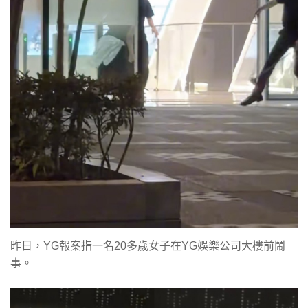
昨日，YG報案指一名20多歲女子在YG娛樂公司大樓前鬧
事。