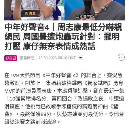
中年好聲音4｜周志康最低分嚇親
網民 周國豐遭炮轟玩針對：擺明
打壓 康仔無奈表情成熱話
更新時間：13:30 2026-08-10 HKT
影視圈
在TVB大熱節目《中年好聲音 4》的舞台上，賽況愈
趨激烈。剛於上一集憑藉破格跳唱《獨家試唱》勇奪
MVP的前演員周志康，本應乘勝追擊，卻在最新一集
「10強累積排名分」第四回合「改編歌之夜」中遭遇
滑鐵盧。他挑戰已故歌手陳僖儀的高難度神曲《蜚
蜚》，最終僅獲89分，與蔡宓婕並列最低分，令他晉
級總決賽之路荊棘滿途。