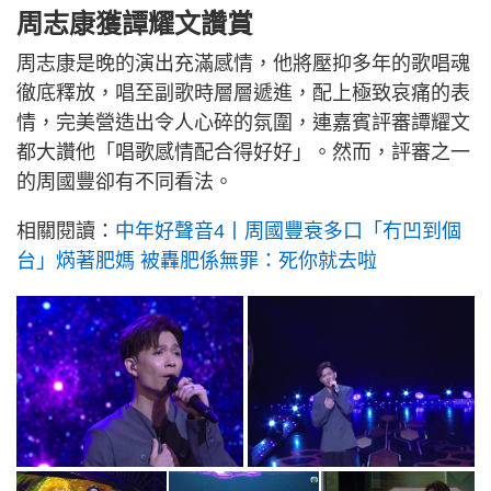
周志康獲譚耀文讚賞
周志康是晚的演出充滿感情，他將壓抑多年的歌唱魂
徹底釋放，唱至副歌時層層遞進，配上極致哀痛的表
情，完美營造出令人心碎的氛圍，連嘉賓評審譚耀文
都大讚他「唱歌感情配合得好好」。然而，評審之一
的周國豐卻有不同看法。
相關閱讀：
中年好聲音4丨周國豐衰多口「冇凹到個
台」焫著肥媽 被轟肥係無罪：死你就去啦