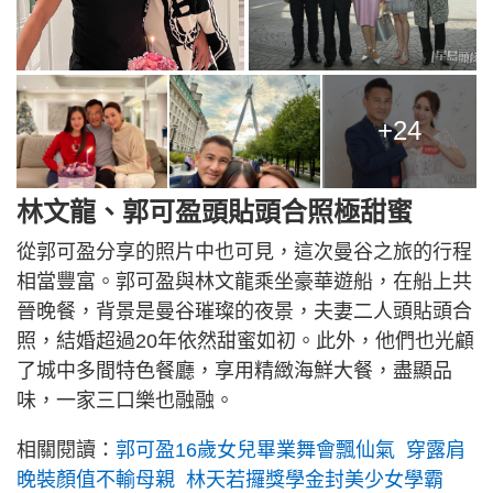
+24
林文龍、郭可盈頭貼頭合照極甜蜜
從郭可盈分享的照片中也可見，這次曼谷之旅的行程
相當豐富。郭可盈與林文龍乘坐豪華遊船，在船上共
晉晚餐，背景是曼谷璀璨的夜景，夫妻二人頭貼頭合
照，結婚超過20年依然甜蜜如初。此外，他們也光顧
了城中多間特色餐廳，享用精緻海鮮大餐，盡顯品
味，一家三口樂也融融。
相關閱讀：
郭可盈16歲女兒畢業舞會飄仙氣 穿露肩
晚裝顏值不輸母親 林天若攞獎學金封美少女學霸