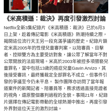
+2
《米高積遜：裁決》再度引發激烈討論
Netflix全新3集紀錄片《米高積遜：裁決》已於6月3
日上架，趁着傳記電影《米高積遜》熱潮持續之際，
揭開這位流行天王另一段充滿爭議的歷史。紀錄片鎖
定米高2005年的性侵兒童審判案，以陪審員、目擊
者、控辯雙方為主要受訪對象，讓公眾了解當年不對
公眾開放的法庭現場。米高於2003年被控多項猥褻兒
童罪名，當中包括13歲的癌症兒童Gavin Arvizo，其
後接受審訊，最終獲裁定全部罪名不成立，但事件引
發的爭議至今仍未平息。 製作團隊亦訪問了當年報
道案件的新聞記者、陪審員等，務求透過直接見證者
的視角，還原整個審判過程的全貌。事隔21年，紀錄
片選擇在傳記電影帶動的全球熱潮中推出，再度引發
外界對這位天王的激烈討論。