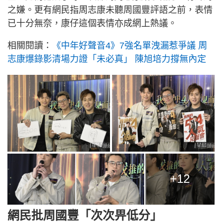
之嫌。更有網民指周志康未聽周國豐評語之前，表情
已十分無奈，康仔這個表情亦成網上熱議。
相關閱讀：
《中年好聲音4》7強名單洩漏惹爭議 周
志康爆錄影清場力證「未必真」 陳旭培力撐無內定
+12
網民批周國豐「次次畀低分」