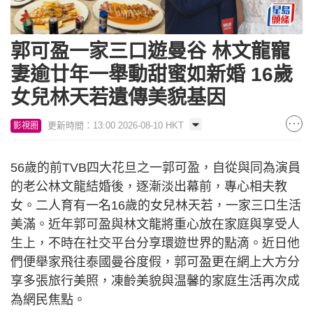
郭可盈一家三口遊曼谷 林文龍寵
妻逾廿年一舉動甜蜜如新婚 16歲
女兒林天若遺傳美貌基因
更新時間：13:00 2026-08-10 HKT
影視圈
56歲的前TVB四大花旦之一郭可盈，自從與同為演員
的老公林文龍結婚後，逐漸淡出幕前，專心相夫教
女。二人育有一名16歲的女兒林天若，一家三口生活
美滿。近年郭可盈與林文龍將重心放在家庭與享受人
生上，不時在社交平台分享環遊世界的點滴。近日他
們便舉家飛往泰國曼谷度假，郭可盈更在網上大方分
享多張旅行美照，凍齡美貌與温馨的家庭生活再次成
為網民焦點。