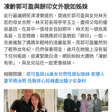
凍齡郭可盈與餅印女外貌如姊妹
此行最讓網民津津樂道的，莫過於郭可盈與女兒林天
若的母女合照，林天若長得亭亭玉立，盡得父母的優
良基因。在其中一張母女自拍照中，林天若一頭烏黑
長髮，五官精緻，與媽媽郭可盈猶如「餅印」一般，
完美複製了媽媽年輕時的清麗氣質。而郭可盈雖然到
了輕熟女年紀，仍然保養得宜，歲月在她臉上沒有留
下任何痕跡，皮膚緊緻白滑，網民紛紛大讚她「凍齡
有術」，與女兒站在一起更像姊妹。
相關閱讀：
郭可盈與16歲女兒齊性感似姊妹 索爆人
妻罕晒泳照 低胸背心短褲盡出騷少女身材