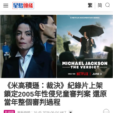
繁
简
《米高積遜：裁決》紀錄片上架
鎖定2005年性侵兒童審判案 還原
當年整個審判過程
更新時間：16:45 2026-06-04 HKT
影視圈