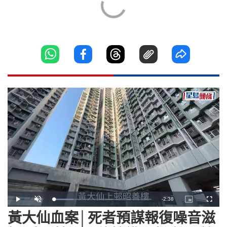
Remaining
-
2:38
Loaded
:
Play
Unmute
Picture-
Fullscr
20.41%
in-
Picture
黃大仙血案│死者預謀報復噪音滋
Time