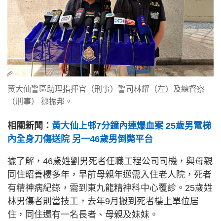
黃大仙警區助理指揮官（刑事）警司林耀（左）及總督察
（刑事） 鄒振邦。
相關新聞：
黃大仙上邨7分鐘內連爆血案 25歲男電梯
內全身刀傷送院 另一46歲男倒斃平台
據了解，46歲姓劉男死者任職工程公司司機，與母親
同住昭善樓多年，早前母親年邁需入住老人院，死者
有精神病紀錄，需到東九龍精神科中心覆診。25歲姓
林男傷者則當技工，去年9月搬到死者樓上單位居
住，同住還有一名長者、母親及妹妹。