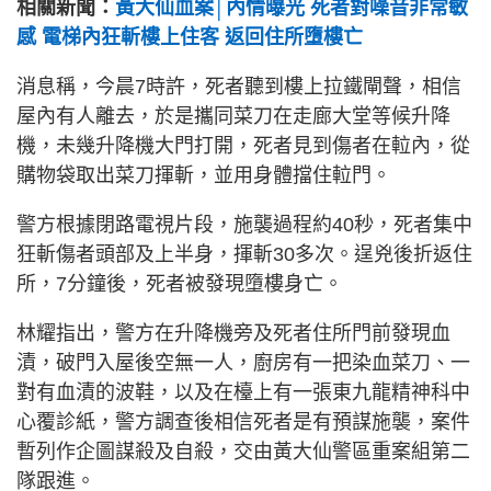
相關新聞：
黃大仙血案│內情曝光 死者對噪音非常敏
感 電梯內狂斬樓上住客 返回住所墮樓亡
消息稱，今晨7時許，死者聽到樓上拉鐵閘聲，相信
屋內有人離去，於是攜同菜刀在走廊大堂等候升降
機，未幾升降機大門打開，死者見到傷者在𨋢內，從
購物袋取出菜刀揮斬，並用身體擋住𨋢門。
警方根據閉路電視片段，施襲過程約40秒，死者集中
狂斬傷者頭部及上半身，揮斬30多次。逞兇後折返住
所，7分鐘後，死者被發現墮樓身亡。
林耀指出，警方在升降機旁及死者住所門前發現血
漬，破門入屋後空無一人，廚房有一把染血菜刀、一
對有血漬的波鞋，以及在檯上有一張東九龍精神科中
心覆診紙，警方調查後相信死者是有預謀施襲，案件
暫列作企圖謀殺及自殺，交由黃大仙警區重案組第二
隊跟進。