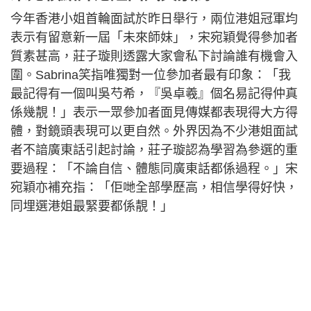
今年香港小姐首輪面試於昨日舉行，兩位港姐冠軍均
表示有留意新一屆「未來師妹」，宋宛穎覺得參加者
質素甚高，莊子璇則透露大家會私下討論誰有機會入
圍。Sabrina笑指唯獨對一位參加者最有印象：「我
最記得有一個叫吳芍希，『吳卓羲』個名易記得仲真
係幾靚！」表示一眾參加者面見傳媒都表現得大方得
體，對鏡頭表現可以更自然。外界因為不少港姐面試
者不諳廣東話引起討論，莊子璇認為學習為參選的重
要過程：「不論自信、體態同廣東話都係過程。」宋
宛穎亦補充指：「佢哋全部學歷高，相信學得好快，
同埋選港姐最緊要都係靚！」