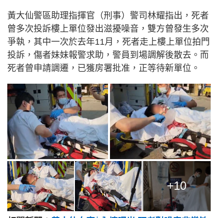
黃大仙警區助理指揮官（刑事）警司林耀指出，死者
曾多次投訴樓上單位發出滋擾噪音，雙方曾發生多次
爭執，其中一次於去年11月，死者走上樓上單位拍門
投訴，傷者妹妹報警求助，警員到場調解後散去。而
死者曾申請調遷，已獲房署批准，正等待新單位。
+10