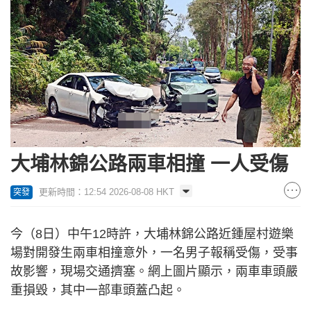
大埔林錦公路兩車相撞 一人受傷
更新時間：12:54 2026-08-08 HKT
突發
今（8日）中午12時許，大埔林錦公路近鍾屋村遊樂
場對開發生兩車相撞意外，一名男子報稱受傷，受事
故影響，現場交通擠塞。網上圖片顯示，兩車車頭嚴
重損毀，其中一部車頭蓋凸起。