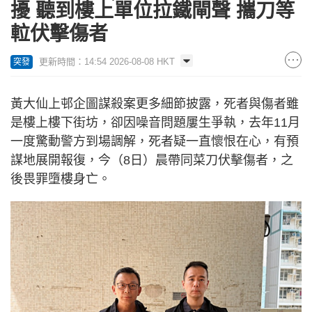
擾 聽到樓上單位拉鐵閘聲 攜刀等
𨋢伏擊傷者
更新時間：14:54 2026-08-08 HKT
突發
黃大仙上邨企圖謀殺案更多細節披露，死者與傷者雖
是樓上樓下街坊，卻因噪音問題屢生爭執，去年11月
一度驚動警方到場調解，死者疑一直懷恨在心，有預
謀地展開報復，今（8日）晨帶同菜刀伏擊傷者，之
後畏罪墮樓身亡。