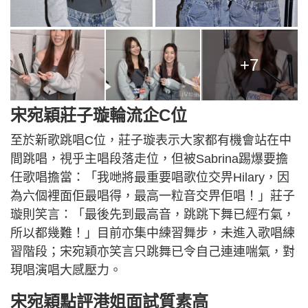
+7
宋宛穎莊子璇輪流企C位
至於新歌跳唱C位，莊子璇表示大家都有機會站在中
間跳唱，視乎主唱段落走位，但被Sabrina踢爆要擔
任歌唱擔當：「我哋將最重要唱歌位交畀Hilary，因
為六個裡面佢最唱得，最高一粒音交畀佢唱！」莊子
璇則笑言：「最後先到最高音，跳跳下舞已經冇氣，
所以都幾難！」目前亦集中練習舞步，未進入歌唱練
習階段；宋宛穎亦笑言只跳舞已令自己連連喘氣，對
現唱演唱大感壓力。
宋宛穎點評港姐面試質素高