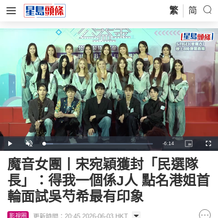
繁
简
Remaining
-
6:14
Loaded
:
Play
Unmute
Picture-
Full
8.54%
in-
Picture
Time
魔音女團丨宋宛穎獲封「民選隊
長」：得我一個係J人 點名港姐首
輪面試吳芍希最有印象
更新時間：20:45 2026-06-03 HKT
影視圈