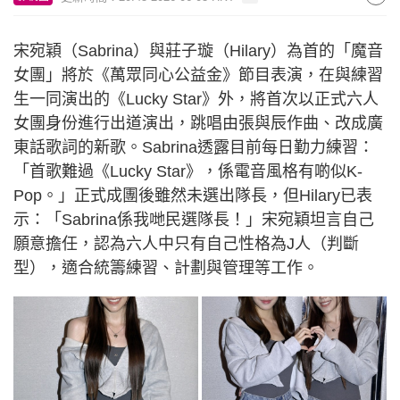
宋宛穎（Sabrina）與莊子璇（Hilary）為首的「魔音
女團」將於《萬眾同心公益金》節目表演，在與練習
生一同演出的《Lucky Star》外，將首次以正式六人
女團身份進行出道演出，跳唱由張與辰作曲、改成廣
東話歌詞的新歌。Sabrina透露目前每日勤力練習：
「首歌難過《Lucky Star》，係電音風格有啲似K-
Pop。」正式成團後雖然未選出隊長，但Hilary已表
示：「Sabrina係我哋民選隊長！」宋宛穎坦言自己
願意擔任，認為六人中只有自己性格為J人（判斷
型），適合統籌練習、計劃與管理等工作。