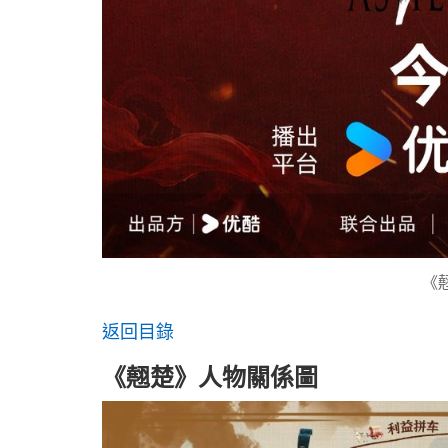
《
返回目錄
《翹楚》人物關係圖