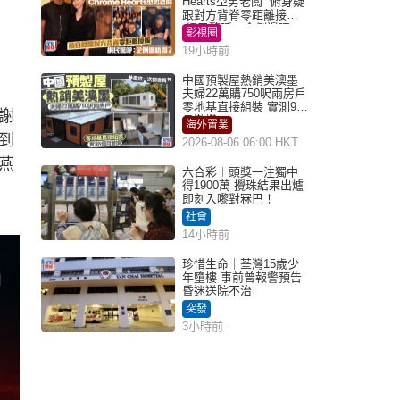
Hearts型男老闆 俯身疑
跟對方背脊零距離接觸
網民驚呼：企側邊唔
影視圈
得？
19小時前
中國預製屋熱銷美澳墨
夫婦22萬購750呎兩房戶
零地基直接組裝 實測9個
謝
月激讚
海外置業
到
2026-08-06 06:00 HKT
燕
六合彩︱頭獎一注獨中
得1900萬 攪珠結果出爐
即刻入嚟對冧巴！
社會
14小時前
珍惜生命｜荃灣15歲少
年墮樓 事前曾報警預告
昏迷送院不治
突發
3小時前