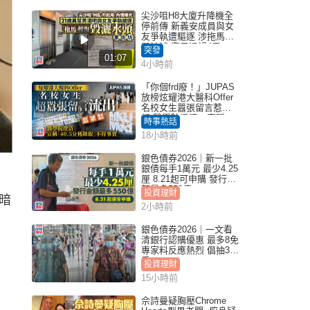
尖沙咀H8大廈升降機全
停前傳 新義安成員與女
友爭執遭驅逐 涉拖馬刑
毀被捕 警另通緝4男
突發
01:07
4小時前
「你個frd廢！」JUPAS
放榜炫耀港大醫科Offer
名校女生囂張留言惹眾
怒 醫學院澄清：宣稱
時事熱話
「40.5分獲錄取」不符事
18小時前
實｜Juicy叮
銀色債券2026｜新一批
銀債每手1萬元 最少4.25
厘 8.21起可申購 發行金
額最多550億
投資理財
暗
2小時前
銀色債券2026｜一文看
清銀行認購優惠 最多8免
專家料反應熱烈 倡抽30
手
投資理財
15小時前
佘詩曼疑胸壓Chrome