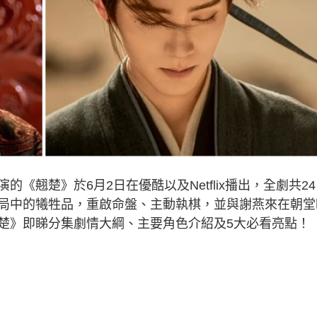
《翹楚》於6月2日在優酷以及Netflix播出，全劇共24
局中的犧牲品，重啟命盤、主動執棋，並與謝燕來在朝堂
楚》即睇分集劇情大綱、主要角色介紹及5大必看亮點！