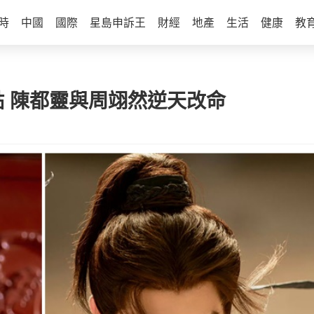
時
中國
國際
星島申訴王
財經
地產
生活
健康
教
點 陳都靈與周翊然逆天改命