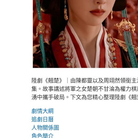
陸劇《翹楚》｜由陳都靈以及周翊然領銜主演的
集。故事講述將軍之女楚朝不甘淪為權力棋
湧中攜手破局。下文為您精心整理陸劇《翹
劇情大綱
追劇日曆
人物關係圖
角色簡介