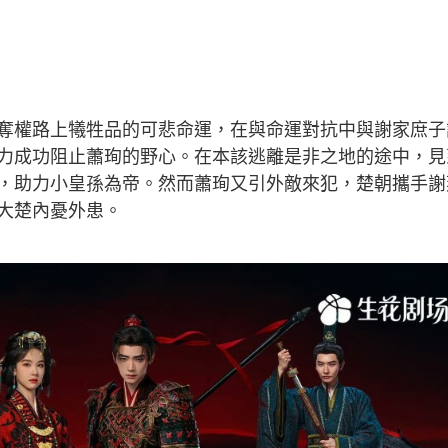
奪權路上犧牲品的可悲命運，在與命運對抗中與謝家庶子
力成功阻止蕭珣的野心。在本該逃離是非之地的途中，見
，助力小皇孫為帝。然而蕭珣又引外敵來犯，楚朝攜手謝
大楚內憂外患。