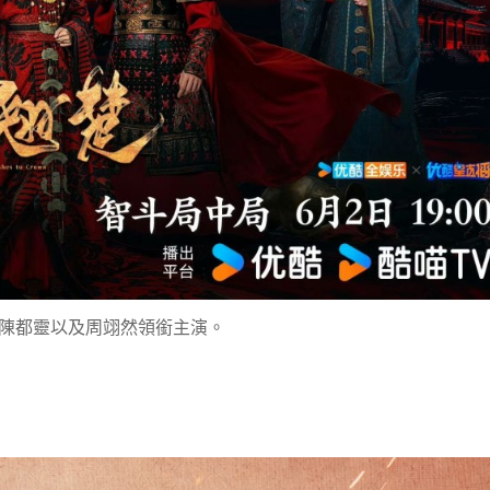
陳都靈以及周翊然領銜主演。