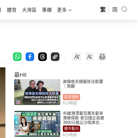
繁
简
育
體育
大灣區
專欄
更多
最Hit
謝偉俊夫婦擬效法蔡瀾
｜周顯
投資理財
6小時前
40歲港漂棄百萬年薪來
港做保險 昔日國企高層
3800元租尖沙咀床位｜
租盤Million
樓市動向
6小時前