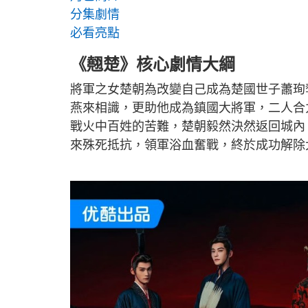
分集劇情
必看亮點
《翹楚》核心劇情大綱
將軍之女楚朝為改變自己成為楚國世子蕭珣
燕來相識，更助他成為鎮國大將軍，二人合
戰火中百姓的苦難，楚朝毅然決然返回城內
來殊死抵抗，領軍浴血奮戰，終於成功解除