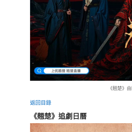
《翹楚》由
返回目錄
《翹楚》追劇日曆