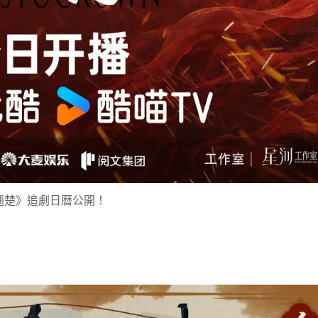
翹楚》追劇日曆公開！