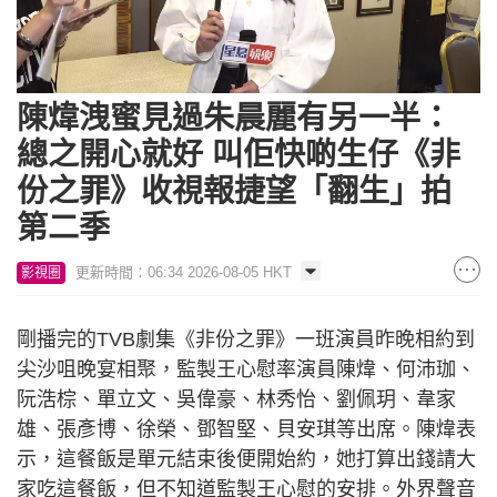
Loaded
:
Unmute
11.09%
陳煒洩蜜見過朱晨麗有另一半：
總之開心就好 叫佢快啲生仔《非
份之罪》收視報捷望「翻生」拍
第二季
更新時間：06:34 2026-08-05 HKT
影視圈
剛播完的TVB劇集《非份之罪》一班演員昨晚相約到
尖沙咀晚宴相聚，監製王心慰率演員陳煒、何沛珈、
阮浩棕、單立文、吳偉豪、林秀怡、劉佩玥、韋家
雄、張彥博、徐榮、鄧智堅、貝安琪等出席。陳煒表
示，這餐飯是單元結束後便開始約，她打算出錢請大
家吃這餐飯，但不知道監製王心慰的安排。外界聲音