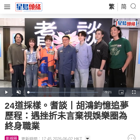
繁
简
Remaining
-
5:21
Loaded
:
Play
Unmute
Picture-
Full
9.75%
in-
Picture
Time
24道採樣。耆談丨胡鴻鈞憶追夢
歷程：遇挫折未言棄視娛樂圈為
終身職業
更新時間：17:45 2026-06-02 HKT
影視圈