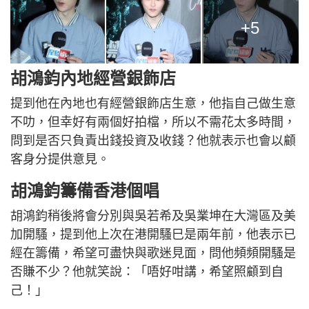
+5
胡鴻鈞內地經營銀飾店
提到他在內地也有經營銀飾店生意，他指自己做生意
不叻，但幸好有兩個好拍檔，所以不需花太多時間，
問到是否只負責出錢投資及收錢？他就表示也會以顧
客身分提供意見。
胡鴻鈞籌備香港個唱
胡鴻鈞稍後將會分別與吳若希及吳業坤在大灣區及美
加開騷，提到他上次在港開騷巳是兩年前，他表示已
經在籌備，希望可盡快與歌迷見面，問他頻頻開騷是
否賺不少？他就笑說：「唔好咁講，希望照顧到自
己！」