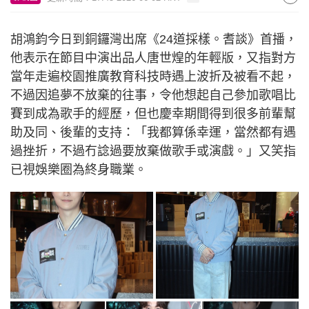
胡鴻鈞今日到銅鑼灣出席《24道採樣。耆談》首播，
他表示在節目中演出品人唐世煌的年輕版，又指對方
當年走遍校園推廣教育科技時遇上波折及被看不起，
不過因追夢不放棄的往事，令他想起自己參加歌唱比
賽到成為歌手的經歷，但也慶幸期間得到很多前輩幫
助及同、後輩的支持：「我都算係幸運，當然都有遇
過挫折，不過冇諗過要放棄做歌手或演戲。」又笑指
已視娛樂圈為終身職業。