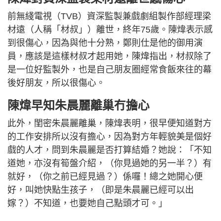
前無綫電視（TVB）資深監製兼戲劇組製作部經理梁
材遠（人稱「材叔」）離世，終年75歲。陳煒表示感
到很傷心，因為與他十分熟，鄭則仕是他的御用演
員，應該是這樣材叔才起用她，陳煒指出，材叔除了
是一位好監製外，也是自己朋友圈經常食飯來往的幕
後好朋友，所以很傷心。
陳煒早知朱晨麗離巢冇擔心
此外，閨密朱晨麗離巢，陳煒表明，很早便知道對方
的工作安排所以沒有擔心，因為對方年輕貌美是個好
戲的人才，問到朱晨麗是否打算結婚？她說：「不知
道她，亦沒有筍盤介紹，（你見過她的另一半？）有
就好，（你之前已經見過？）係囉！總之她開心便
好，叫她快點生孩子，（即是朱晨麗已經可以出
嫁？）不知道，也要她自己點頭才可。」