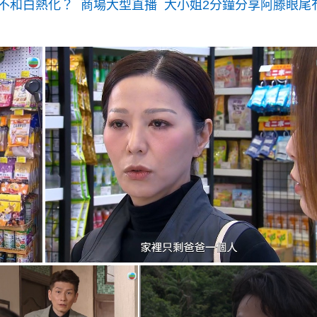
不和白熱化？ 商場大型直播 大小姐2分鐘分享阿滕眼尾