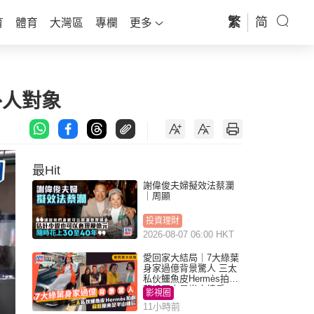
繁
简
育
體育
大灣區
專欄
更多
外人對象
最Hit
謝偉俊夫婦擬效法蔡瀾
｜周顯
投資理財
2026-08-07 06:00 HKT
愛回家大結局｜7大綠葉
身家過億背景驚人 三太
私伙鱷魚皮Hermès拍劇
蘇姐原來是半山樓后
影視圈
11小時前