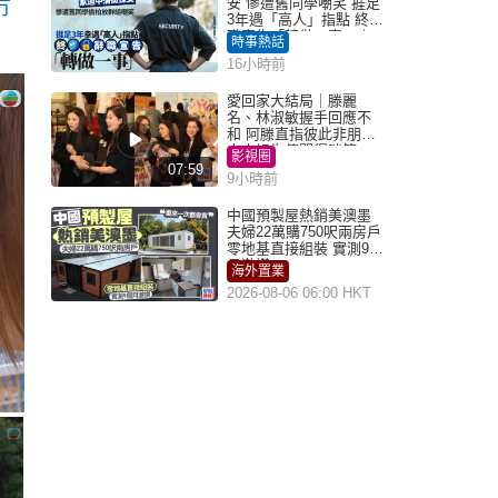
安 慘遭舊同學嘲笑 捱足
冇
3年遇「高人」指點 終辭
職宣告「轉做一事」｜
時事熱話
Juicy叮
16小時前
愛回家大結局｜滕麗
名、林淑敏握手回應不
和 阿滕直指彼此非朋友
大小姐指傳聞得啖笑
影視圈
07:59
9小時前
中國預製屋熱銷美澳墨
夫婦22萬購750呎兩房戶
零地基直接組裝 實測9個
月激讚
海外置業
2026-08-06 06:00 HKT