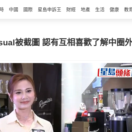
時
中國
國際
星島申訴王
財經
地產
生活
健康
教
sual被截圖 認有互相喜歡了解中圈