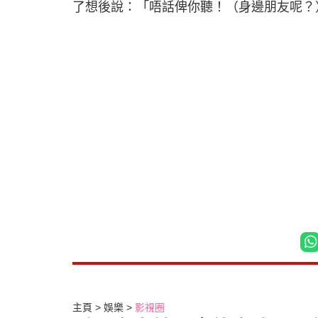
了想後說：「唔話俾你聽！（身邊朋友呢？
主頁
娛樂
影視圈