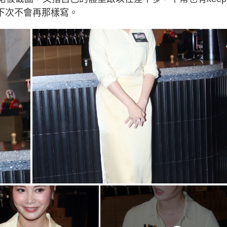
g
家下次不會再那樣寫。
T
i
m
e