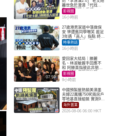
封「李泳漢2.0」 老父剛
離世急於澄清「代找卡
數」傳聞惹人反感
影視圈
16小時前
27歲港男家道中落做保
安 慘遭舊同學嘲笑 捱足
3年遇「高人」指點 終辭
職宣告「轉做一事」｜
時事熱話
Juicy叮
16小時前
愛回家大結局｜滕麗
名、林淑敏握手回應不
和 阿滕直指彼此非朋友
大小姐指傳聞得啖笑
影視圈
07:59
9小時前
中國預製屋熱銷美澳墨
夫婦22萬購750呎兩房戶
零地基直接組裝 實測9個
月激讚
海外置業
2026-08-06 06:00 HKT