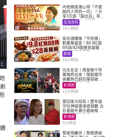
內地媽居港心得「不要
臉的人得到一切」！分
享3方面「豁出去」有著
數 網民：你好厲害
生活百科
15小時前
街坊酒樓推「平民價」
歎奢華盛宴！$9.8紅燒
BB鴿/$28開邊蒸龍蝦 3
大晚餐超值優惠
飲食
14小時前
F
u
功夫女足丨周星馳千呼
l
萬喚終出來！偕劉嘉玲
l
她
s
迪麗熱巴超狂陣容破天
c
荒現身香港謝票
r
影視圈
露劇
e
e
12小時前
n
些
愛回家大結局丨歷年逾
30位神級客串逐個數 古
巨基變外賣仔最破格 歐
陽震華情陷群姐
影視圈
9小時前
身體
黎彼得離世丨黎樹德被