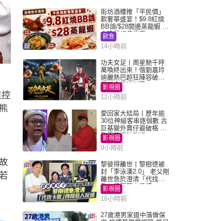
街坊酒樓推「平民價」
歎奢華盛宴！$9.8紅燒
BB鴿/$28開邊蒸龍蝦 3
大晚餐超值優惠
飲食
14小時前
功夫女足丨周星馳千呼
萬喚終出來！偕劉嘉玲
迪麗熱巴超狂陣容破天
，
荒現身香港謝票
影視圈
監控
12小時前
熊
愛回家大結局丨歷年逾
30位神級客串逐個數 古
巨基變外賣仔最破格 歐
陽震華情陷群姐
影視圈
9小時前
故
黎彼得離世丨黎樹德被
封「李泳漢2.0」 老父剛
若
離世急於澄清「代找卡
數」傳聞惹人反感
影視圈
16小時前
27歲港男家道中落做保