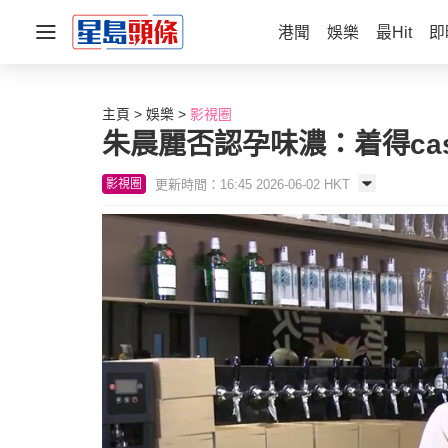
港聞
娛樂
最Hit
即
主頁
娛樂
影視圈
朱晨麗否認孕味濃：着得ca
更新時間：16:45 2026-06-02 HKT
影視圈