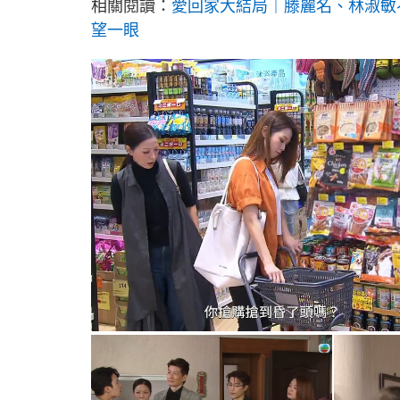
相關閱讀：
愛回家大結局｜滕麗名、林淑敏
望一眼