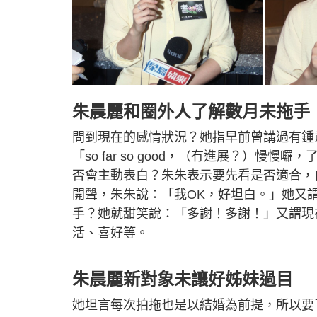
朱晨麗和圈外人了解數月未拖手
問到現在的感情狀況？她指早前曾講過有鍾
「so far so good，（冇進展？）
否會主動表白？朱朱表示要先看是否適合，
開聲，朱朱說：「我OK，好坦白。」她又
手？她就甜笑說：「多謝！多謝！」又謂現
活、喜好等。
朱晨麗新對象未讓好姊妹過目
她坦言每次拍拖也是以結婚為前提，所以要