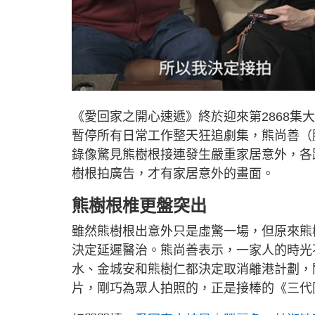
《愛回家之開心速遞》終於迎來第2868集
暫停所有日常工作整天狂追劇集，熊尚善（
錄像驚見熊樹根接連發生嚴重家居意外，各
樹根拍廣告，才有家居意外的畫面。
熊樹根椎更盤突出
雖然熊樹根出意外只是虛驚一場，但原來熊
決定延遲醫治。熊尚善表示，一家人的時光
水、金城安和熊樹仁都決定取消離港計劃，
片，剛巧為眾人拍照的，正是接棒的《三代