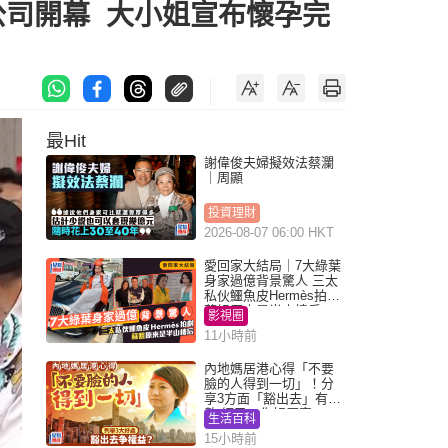
公司開幕 大小姐宣布懷孕完
最Hit
謝偉俊夫婦擬效法蔡瀾
｜周顯
投資理財
2026-08-07 06:00 HKT
愛回家大結局｜7大綠葉
身家過億背景驚人 三太
私伙鱷魚皮Hermès拍劇
蘇姐原來是半山樓后
影視圈
11小時前
內地媽居港心得「不要
臉的人得到一切」！分
享3方面「豁出去」有著
數 網民：你好厲害
生活百科
15小時前