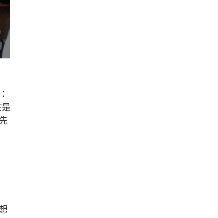
：
於是
先
想