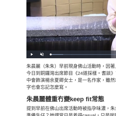
L
P
U
o
l
n
a
a
m
d
y
u
朱晨麗（朱朱）早前現身佛山活動時，因著
e
t
d
e
:
今日到銅鑼灣出席節目《24道採樣。耆談
8
.
7
中會飾演楊余夏卿女士，是一名作家，雖然
3
%
字也會忘記怎麼寫。
朱晨麗體重冇變keep fit常態
提到早前在佛山出席活動時被指孕味濃，朱
準備生仔？她謂當日是着得casual，只是