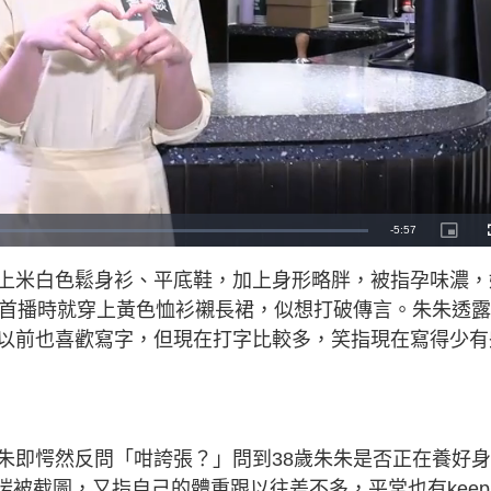
R
-
5:57
P
i
c
e
t
上米白色鬆身衫、平底鞋，加上身形略胖，被指孕味濃，
u
r
m
e
》首播時就穿上黃色恤衫襯長裙，似想打破傳言。朱朱透
-
i
a
n
以前也喜歡寫字，但現在打字比較多，笑指現在寫得少有
-
P
i
i
c
t
n
u
r
e
i
朱即愕然反問「咁誇張？」問到38歲朱朱是否正在養好
n
啱啱被截圖，又指自己的體重跟以往差不多，平常也有keep