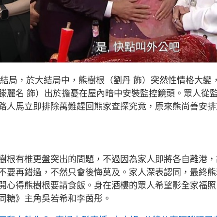
大結局，於大結局中，熊樹根（劉丹 飾）突然性情格大變
滕麗名 飾）出於擔憂在屋內暗中安裝監控鏡頭。眾人從
路人馬立即排除萬難趕回熊家查探究竟，原來熊尚善安排
樹根有椎更盤突出的問題，不過因為家人即將各自離港，
不要再錯過，不然只會後悔莫及。家人深表認同，最終熊
開心得熊樹根要請食飯。身在酒樓的眾人希望影全家福照
同糖》主角吳若希和李茵彤。