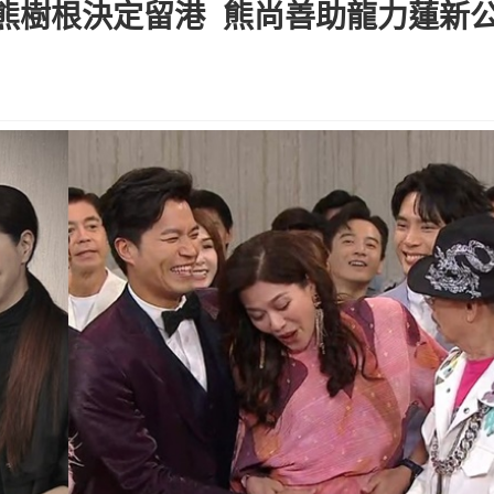
熊樹根決定留港 熊尚善助龍力蓮新