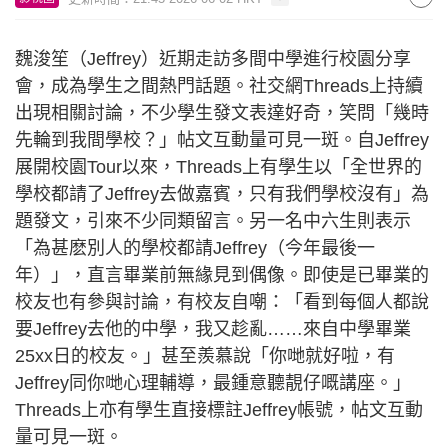
魏浚笙（Jeffrey）近期走訪多間中學進行校園分享
會，成為學生之間熱門話題。社交網Threads上持續
出現相關討論，不少學生發文表達好奇，笑問「幾時
先輪到我間學校？」帖文互動量可見一斑。自Jeffrey
展開校園Tour以來，Threads上有學生以「全世界的
學校都請了Jeffrey去做嘉賓，只有我們學校沒有」為
題發文，引來不少同類留言。另一名中六生則表示
「為甚麽別人的學校都請Jeffrey（今年最後一
年）」，直言畢業前無緣見到偶像。即使是已畢業的
校友也有參與討論，有校友自嘲：「看到每個人都說
要Jeffrey去他的中學，我又趁亂……來自中學畢業
25xx日的校友。」甚至羨慕說「你哋就好啦，有
Jeffrey同你哋心理輔導，最鍾意聽靚仔嘅講座。」
Threads上亦有學生直接標註Jeffrey帳號，帖文互動
量可見一斑。