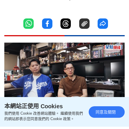
本網站正使用 Cookies
Loaded
:
Unmute
5.26%
同意及關閉
我們使用 Cookie 改善網站體驗。 繼續使用我們
無涯之約｜孔令政、朱漢威搵AI
的網站即表示您同意我們的 Cookie 政策。
幫手創港產動畫 顛覆傳統野心大