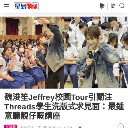
繁
简
魏浚笙Jeffrey校園Tour引關注
Threads學生洗版式求見面：最鍾
意聽靚仔嘅講座
更新時間：21:45 2026-06-02 HKT
影視圈