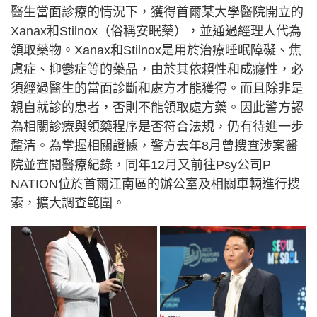
醫生當面診療的情況下，獲得首爾某大學醫院開立的
Xanax和Stilnox（俗稱安眠藥），並通過經理人代為
領取藥物。Xanax和Stilnox是用於治療睡眠障礙、焦
慮症、抑鬱症等的藥品，由於其依賴性和成癮性，必
須經過醫生的當面診斷和處方才能獲得。而且除非是
親自就診的患者，否則不能領取處方藥。因此警方認
為相關診療與領藥程序是否符合法規，仍有待進一步
釐清。為掌握相關證據，警方去年8月曾搜查涉案醫
院並查閱醫療紀錄，同年12月又前往Psy公司P
NATION位於首爾江南區的辦公室及相關車輛進行搜
索，擴大調查範圍。