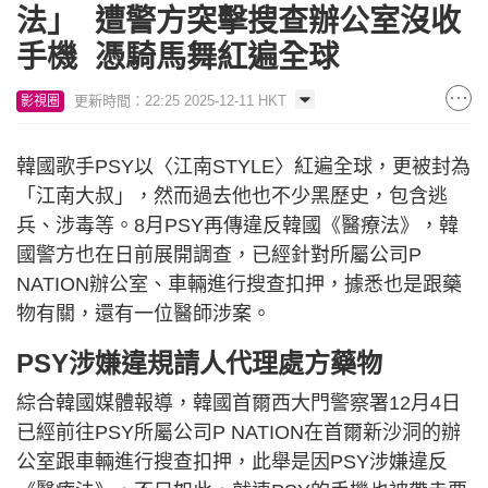
法」 遭警方突擊搜查辦公室沒收
手機 憑騎馬舞紅遍全球
更新時間：22:25 2025-12-11 HKT
影視圈
韓國歌手PSY以〈江南STYLE〉紅遍全球，更被封為
「江南大叔」，然而過去他也不少黑歷史，包含逃
兵、涉毒等。8月PSY再傳違反韓國《醫療法》，韓
國警方也在日前展開調查，已經針對所屬公司P
NATION辦公室、車輛進行搜查扣押，據悉也是跟藥
物有關，還有一位醫師涉案。
PSY涉嫌違規請人代理處方藥物
綜合韓國媒體報導，韓國首爾西大門警察署12月4日
已經前往PSY所屬公司P NATION在首爾新沙洞的辦
公室跟車輛進行搜查扣押，此舉是因PSY涉嫌違反