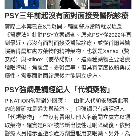
PSY三年前起沒有面對面接受醫院診療
實際上本案已在8月爆開，韓國警方當時就以違反
《醫療法》針對PSY立案調查。原來PSY從2022年直
到最近，都沒有面對面接受醫院診療，並從首爾某醫
院獲得屬於處方藥物的精神藥物，也就是Xanax（贊
安諾）與Stilnox（使蒂諾斯）。這兩種藥物主要治療
睡眠障礙、焦慮症、憂鬱症等，但具有高度依賴與成
癮性，需要面對面診療後才能開立處方。
PSY強調是請經紀人「代領藥物」
P NATION當時對外回應：「由他人代領安眠藥此事
的的確確就是過失與疏忽。」但強調只有請經紀人
「代領藥物」，並沒有冒用其他人名義開立處方以領
取藥物，確實是PSY被診斷出慢性睡眠障礙後，依照
醫療人員指示並遵照處方劑量服用安眠藥。另外，為