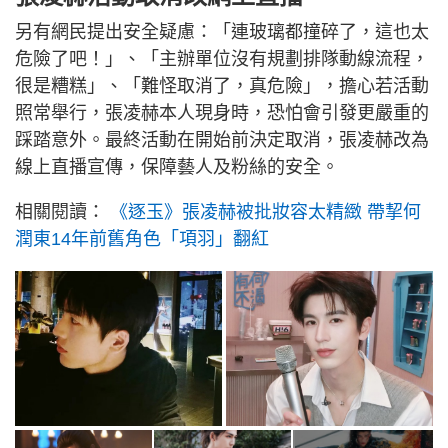
另有網民提出安全疑慮：「連玻璃都撞碎了，這也太
危險了吧！」、「主辦單位沒有規劃排隊動線流程，
很是糟糕」、「難怪取消了，真危險」，擔心若活動
照常舉行，張凌赫本人現身時，恐怕會引發更嚴重的
踩踏意外。最終活動在開始前決定取消，張凌赫改為
線上直播宣傳，保障藝人及粉絲的安全。
相關閱讀：
《逐玉》張凌赫被批妝容太精緻 帶挈何
潤東14年前舊角色「項羽」翻紅