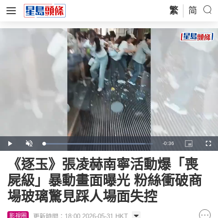
繁
简
Remaining
-
0:36
Loaded
:
Play
Unmute
Picture-
Full
92.96%
in-
Picture
Time
《逐玉》張凌赫南寧活動爆「喪
屍級」暴動畫面曝光 粉絲衝破商
場玻璃驚見踩人場面失控
更新時間：18:00 2026-05-31 HKT
影視圈