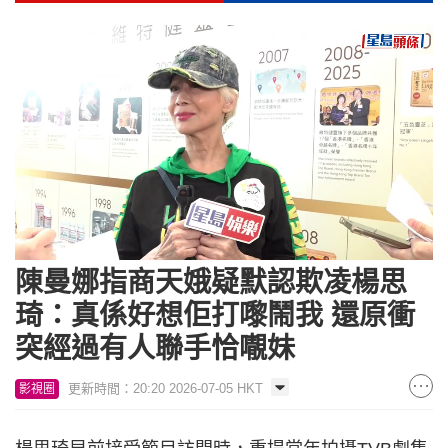
Loaded
:
Unmute
13.71%
陳曼娜指商天娥疑默認欺凌楊思
琦：真係好想佢打嚟鬧我 還原衝
突經過有人聯手恰𡃁妹
更新時間：20:20 2026-07-05 HKT
影視圈