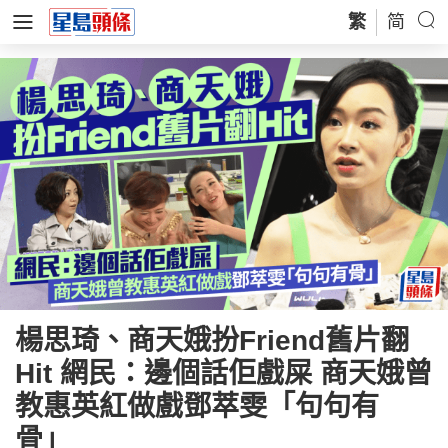
繁
简
楊思琦、商天娥扮Friend舊片翻
Hit 網民：邊個話佢戲屎 商天娥曾
教惠英紅做戲鄧萃雯「句句有
骨」