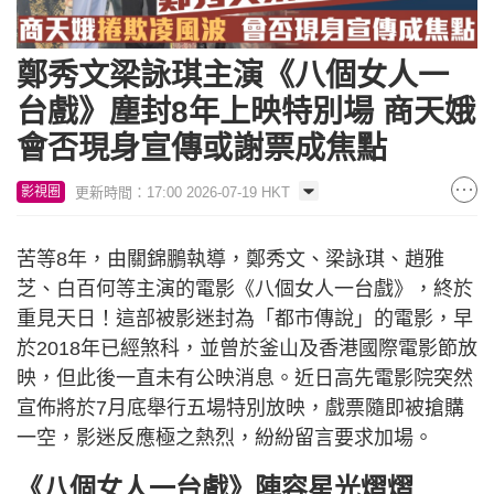
鄭秀文梁詠琪主演《八個女人一
台戲》塵封8年上映特別場 商天娥
會否現身宣傳或謝票成焦點
更新時間：17:00 2026-07-19 HKT
影視圈
苦等8年，由關錦鵬執導，鄭秀文、梁詠琪、趙雅
芝、白百何等主演的電影《八個女人一台戲》，終於
重見天日！這部被影迷封為「都市傳說」的電影，早
於2018年已經煞科，並曾於釜山及香港國際電影節放
映，但此後一直未有公映消息。近日高先電影院突然
宣佈將於7月底舉行五場特別放映，戲票隨即被搶購
一空，影迷反應極之熱烈，紛紛留言要求加場。
《八個女人一台戲》陣容星光熠熠