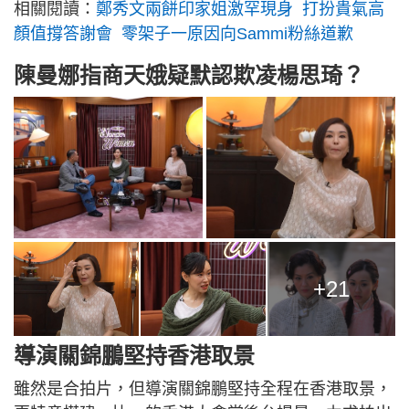
相關閱讀：
鄭秀文兩餅印家姐激罕現身 打扮貴氣高
顏值撐答謝會 零架子一原因向Sammi粉絲道歉
陳曼娜指商天娥疑默認欺凌楊思琦？
+21
導演關錦鵬堅持香港取景
雖然是合拍片，但導演關錦鵬堅持全程在香港取景，