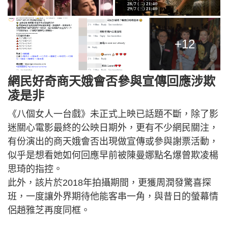
+12
網民好奇商天娥會否參與宣傳回應涉欺
凌是非
《八個女人一台戲》未正式上映已話題不斷，除了影
迷關心電影最終的公映日期外，更有不少網民關注，
有份演出的商天娥會否出現做宣傳或參與謝票活動，
似乎是想看她如何回應早前被陳曼娜點名爆曾欺凌楊
思琦的指控。
此外，該片於2018年拍攝期間，更獲周潤發驚喜探
班，一度讓外界期待他能客串一角，與昔日的螢幕情
侶趙雅芝再度同框。