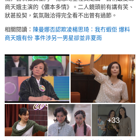
商天娥主演的《儂本多情》。二人鏡頭前有講有笑、
狀甚投契，氣氛融洽得完全看不出曾有過節。
相關閱讀：
陳曼娜否認欺凌楊思琦：我冇蝦佢 爆料
商天娥有份 事件涉另一男星卻並非夏雨
+33