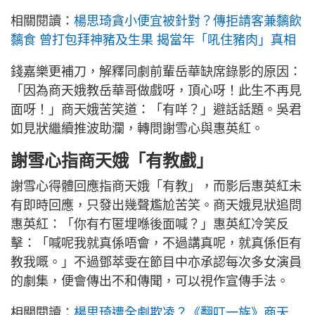
相關閱讀：
楊思琦貪小便宜被針對？傳拒請客兼黐飲
黐食 曾打包拜神豬及生果 揭當年「吼住豬肉」真相
錢嘉樂更補刀，解釋同劇前輩岳華缺席錄影的原因：
「因為商天娥教岳華哥做戲呀，頂心呀！此生不再見
面呀！」商天娥苦笑道：「有咩？」避話話題。吳君
如見狀繼續推波助瀾，轉問謝雪心與惠英紅。
謝雪心指商天娥「有教戲」
謝雪心得體回應指商天娥「有教」，而影后惠英紅未
有即時回應，只發出幾聲尷尬苦笑。商天娥見狀追問
惠英紅：「你有冇匿埋喺後面喊？」惠英紅冷笑反
擊：「喊呢我就真係唔會，不過講真呢，就真係佢有
教我嘅。」不過鄧萃雯在節目中亦承認每次多女演員
的劇集，便會傳出不和傳聞，可以視作宣傳手法。
相關閱讀：
楊思琦遭全劇欺凌？《翻叮一族》商天