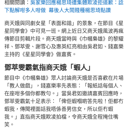
相關閱讀：
吳家樂回應楊思琦遭集體欺凌拒道歉：諗
下點解咁多人咁做 幕後人大鬧賤種楊思琦點讚
商天娥與同劇女星「表面和諧」的景象，在節目《星
星同學會》中可見一班。網上近日又商天娥風波再瘋
傳節目剪輯片段。商天娥當時與《巾幗梟雄》的黎耀
祥、鄧萃雯、謝雪心及惠英紅亮相由吳君如、錢嘉樂
主持的《星星同學會》做嘉賓。
鄧萃雯霸氣指商天娥「蝦人」
節目中《巾幗梟雄》眾人討論商天娥是否喜歡在片場
「教人做戲」，錢嘉樂率先表態：「報紙話每個人、
在座咁多個你都教勻。」當吳君如邀請嘉賓回應時，
鄧萃雯霸氣十足表示：「俾佢蝦嗰啲答先啦！佢都冇
蝦我，傳聞裡面話我唔係善男信女，所以佢冇蝦
我。」直指商天娥欺凌拍檔，令商天娥全程掩住嘴
笑。