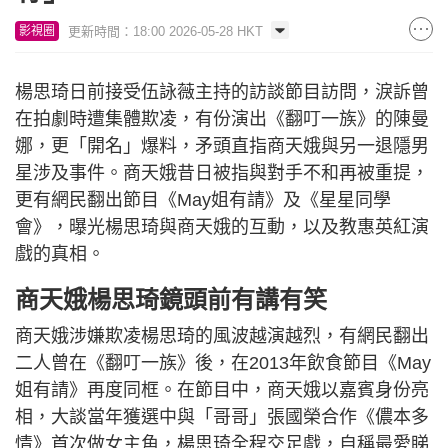
更新時間：18:00 2026-05-28 HKT
影視圈
楊思琦日前接受伍詠薇主持的訪談節目訪問，淚訴曾
在拍劇時遭集體欺凌，有份演出《翻叮一族》的陳曼
娜，更「開名」爆料，矛頭直指商天娥與另一退隱男
星涉及事件。商天娥昔日被指與對手不和再被重提，
更有網民翻出節目《May姐有請》及《星星同學
會》，曝光楊思琦與商天娥的互動，以及教惠英紅演
戲的真相。
商天娥楊思琦鏡頭前有講有笑
商天娥涉嫌欺凌楊思琦的風波越演越烈，有網民翻出
二人曾在《翻叮一族》後，在2013年飲食節目《May
姐有請》再度同框。在節目中，商天娥以嘉賓身份亮
相，大談當年獲選中與「哥哥」張國榮合作《儂本多
情》首次做女主角，楊思琦全程交足戲，自稱最愛睇