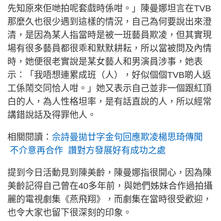
先知原來佢哋拍呢套戲時係咁。」陳曼娜坦言在TVB
那麼久也很少遇到這樣的情況，自己為何要說出來澄
清，是因為某人指當時是被一班藝員欺凌，但其實現
場有很多藝員都很乖和默默耕耘，所以當被問及內情
時，她便很老實說是某女藝人和男演員涉事，她表
示：「我唔想連累成班（人），好似個個TVB啲人返
工係鬧交同恰人咁。」她又表示自己並非一個跟紅頂
白的人，為人性格坦率，是有話直說的人，所以經常
講錯說話及得罪他人。
相關閱讀：
佘詩曼拋廿字金句回應欺凌楊思琦傳聞
不介意再合作 讚對方發展好有成功之處
提到今日活動見到陳美齡，陳曼娜指很開心，因為陳
美齡記得自己曾在40多年前，與她們姊妹合作過拍攝
麗的電視劇集《燕飛翔》，而劇集在當時很受歡迎，
也令大家也留下很深刻的印象。