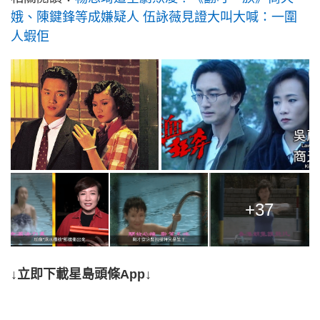
娥、陳鍵鋒等成嫌疑人 伍詠薇見證大叫大喊：一圍
人蝦佢
+37
↓立即下載星島頭條App↓