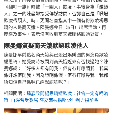
楊思琦早前接受節目訪問時，重提當年拍攝TVB劇集
《翻叮一族》時被「一圍人」欺凌，事後身為「嫌疑
人」之一的陳曼娜接受傳媒訪問，否認自己是「職場
欺凌帶頭人」時，更開名直指其中一個有份欺凌楊思
琦的人是商天娥。陳曼娜今日（5日）出席活動，再
度談及事件，表示沒有收到商天娥聯絡跟她對質。
陳曼娜質疑商天娥默認欺凌他人
陳曼娜早前點名商天娥與已淡出娛樂圈的男演員欺凌
楊思琦，她受訪時被問到商天娥近來有否找過她？陳
曼娜說：「好多人都有問我，佢有冇打嚟鬧我，我真
係好想佢鬧我，因為證明係假，佢冇打嚟畀我，我都
唔知佢自己係咪已經默認咗呢？」
相關閱讀：
鍾嘉欣聞楊思琦遭欺凌：社會一定有呢啲
嘢 自爆曾受委屈 談夏雨被指吻戲伸脷力撐前輩