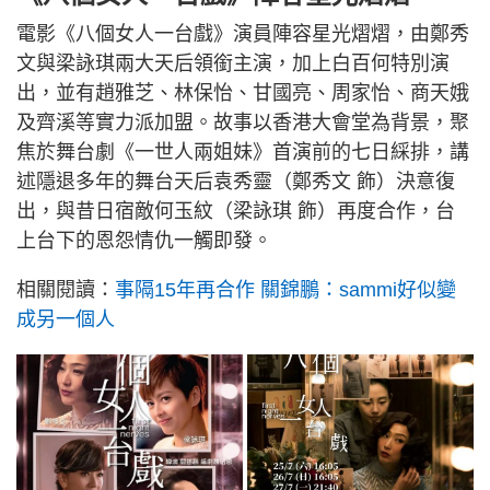
電影《八個女人一台戲》演員陣容星光熠熠，由鄭秀
文與梁詠琪兩大天后領銜主演，加上白百何特別演
出，並有趙雅芝、林保怡、甘國亮、周家怡、商天娥
及齊溪等實力派加盟。故事以香港大會堂為背景，聚
焦於舞台劇《一世人兩姐妹》首演前的七日綵排，講
述隱退多年的舞台天后袁秀靈（鄭秀文 飾）決意復
出，與昔日宿敵何玉紋（梁詠琪 飾）再度合作，台
上台下的恩怨情仇一觸即發。
相關閱讀：
事隔15年再合作 關錦鵬：sammi好似變
成另一個人