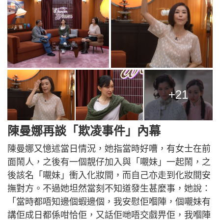
+21
陳曼娜再談「欺凌事件」內幕
陳曼娜又憶述當日情況，她指當時好嘈，有女士在前
面鬧人，之後有一個靚仔加入與「𡃁妹」一起鬧，之
後該名「𡃁妹」衝入化妝間，而自己亦走到化妝間安
撫對方。不過她坦然當刻不知道發生甚麼事，她說：
「當時都唔知邊個蝦邊個，我安慰佢嗰陣，個𡃁妹有
講佢成日都係咁恰佢，又話佢哋唔交戲畀佢，我嗰陣