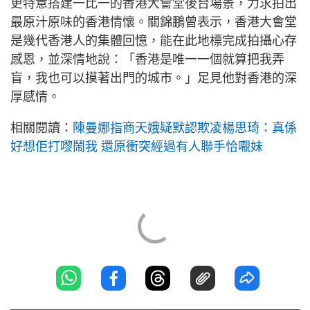
更特意搭建一比一的香港大會堂後台場景，力求拍出
最原汁原味的香港情懷。關錦鵬曾表示，香港大會堂
是幾代香港人的集體回憶，能在此地標完成拍攝心存
感恩，並深情地說：「香港是唯一一個就算把我弄
盲，我也可以摸著出門的城市。」足見他對香港的深
厚感情。
相關閱讀：
陳曼娜指商天娥疑默認欺凌楊思琦：真係
好想佢打嚟鬧我 還原衝突經過有人聯手恰𡃁妹