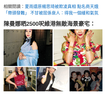
相關閱讀：
夏雨還原楊思琦被欺凌真相 點名商天娥
「帶頭發難」 不甘被屈係衰人：得我一個緩和氣氛
陳曼娜晒2500呎維港無敵海景豪宅：
+29