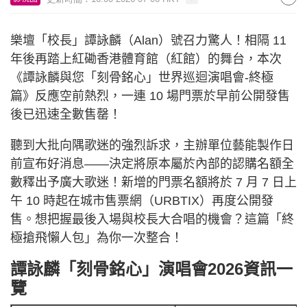
樂壇「校長」譚詠麟（Alan）號召力驚人！相隔 11
年後再踏上紅磡香港體育館（紅館）的舞台，本次
《譚詠麟與您「刻骨銘心」世界巡迴演唱會-終極
篇》反應空前熱烈，一連 10 場門票於早前公開發售
後已迅速全數售罄！
聽到大批向隅歌迷的強烈訴求，主辦單位藝能製作日
前宣布好消息——決定將原本屬於內部的認購名額全
數釋出予廣大歌迷！新增的門票名額將於 7 月 7 日上
午 10 時起在城市售票網（URBTIX）再度公開發
售。想把握最後入場與校長大合唱的機會？這篇「終
極搶飛懶人包」為你一次整合！
譚詠麟「刻骨銘心」演唱會2026資訊一
覽