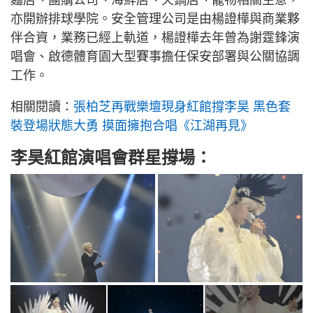
麵店、團購公司、海鮮店、火鍋店、寵物相關生意，
亦開辦排球學院。安全管理公司是由楊證樺與商業夥
伴合資，業務已經上軌道，楊證樺去年曾為謝霆鋒演
唱會、啟德體育園大型賽事擔任保安部署與公關協調
工作。
相關閱讀：
張柏芝再戰樂壇現身紅館撐李昊 黑色套
裝登場狀態大勇 摸面擁抱合唱《江湖再見》
李昊紅館演唱會群星撐場：