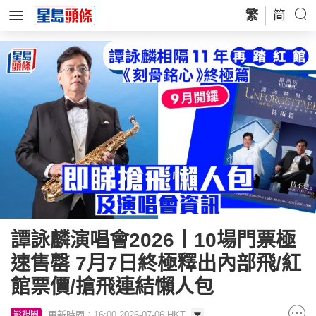
繁
简
譚詠麟演唱會2026丨10場門票極
速售罄 7月7日終極釋出內部飛/紅
館票價/搶飛連結懶人包
更新時間：16:00 2026-07-06 HKT
影視圈