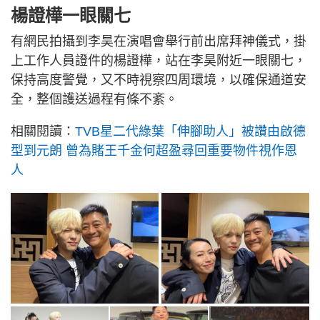
楊證樺一眼關七
有網民拍攝到李昊在演唱會舉行前出席拜神儀式，掛
上工作人員證件的楊證樺，站在李昊附近一眼關七，
保持高度警覺，又不時視察四周環境，以確保通道安
全，整個護送過程有條不紊。
相關閱讀：
TVB星二代綠葉「伸腳助人」被讚由啟德
型到元朗 曾為賭王千金何超盈尋回重要物件視作恩
人