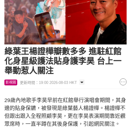
綠葉王楊證樺瓣數多多 進駐紅館
化身星級護法貼身護李昊 台上一
舉動惹人關注
更新時間：19:00 2026-08-03 HKT
影視圈
29歲內地歌手李昊早前在紅館舉行演唱會期間，其身
邊的貼身保鑣，被發現是綠葉藝人楊證樺。楊證樺不
但跟出跟入全程照顧李昊，更在李昊表演期間靠近觀
眾席時，一直半蹲在其後身保護，引起網民關注。