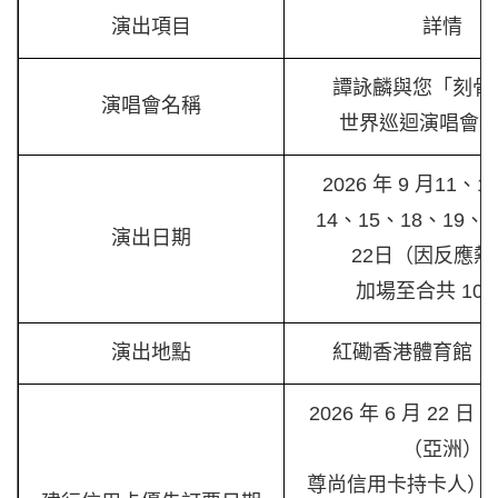
演出項目
詳情
譚詠麟與您「刻骨
演唱會名稱
世界巡迴演唱會-
2026 年 9 月11、
14、15、18、19、
演出日期
22日（因反應熱
加場至合共 10 
演出地點
紅磡香港體育館（
2026 年 6 月 22 
（亞洲）
尊尚信用卡持卡人）；2