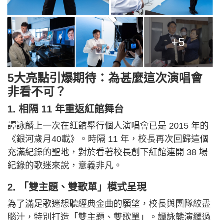
+5
5大亮點引爆期待：為甚麼這次演唱會
非看不可？
1. 相隔 11 年重返紅館舞台
譚詠麟上一次在紅館舉行個人演唱會已是 2015 年的
《銀河歲月40載》。時隔 11 年，校長再次回歸這個
充滿紀錄的聖地，對於看著校長創下紅館連開 38 場
紀錄的歌迷來說，意義非凡。
2. 「雙主題、雙歌單」模式呈現
為了滿足歌迷想聽經典金曲的願望，校長與團隊絞盡
腦汁，特別打造「雙主題、雙歌單」。譚詠麟演繹過