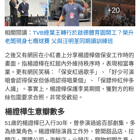
+20
相關閱讀：
TVB綠葉王轉行於啟德體育園開工？榮升
老闆現身七欖球賽 父與汪明荃同期讀訓練班
之後又有網民在小紅書上分享楊證樺做保安工作時的
畫面，指楊證樺在紅館內外維持秩序時，表現相當專
業。更有網民笑稱：「保安紅過歌手」、「好少可演
唱會認得保安但係唔認得唱果個」、「保鏢仲紅仲多
人識」。事實上，楊證樺保護李昊期間，獲對方的粉
絲包圍要求合照，非常受歡迎。
楊證樺生意瓣數多
51歲的楊證樺已入行30年，曾參演過逾百部劇集，多
為綠葉角色。楊證樺除演員工作外，曾開甜品店、拉