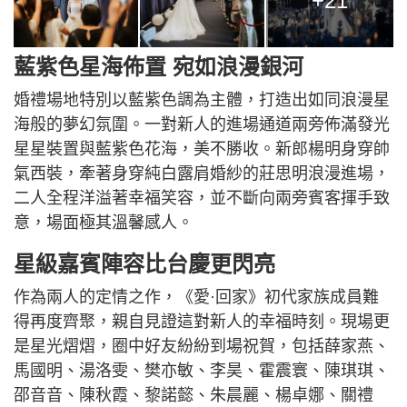
+21
藍紫色星海佈置 宛如浪漫銀河
婚禮場地特別以藍紫色調為主體，打造出如同浪漫星
海般的夢幻氛圍。一對新人的進場通道兩旁佈滿發光
星星裝置與藍紫色花海，美不勝收。新郎楊明身穿帥
氣西裝，牽著身穿純白露肩婚紗的莊思明浪漫進場，
二人全程洋溢著幸福笑容，並不斷向兩旁賓客揮手致
意，場面極其溫馨感人。
星級嘉賓陣容比台慶更閃亮
作為兩人的定情之作，《愛·回家》初代家族成員難
得再度齊聚，親自見證這對新人的幸福時刻。現場更
是星光熠熠，圈中好友紛紛到場祝賀，包括薛家燕、
馬國明、湯洛雯、樊亦敏、李昊、霍震寰、陳琪琪、
邵音音、陳秋霞、黎諾懿、朱晨麗、楊卓娜、關禮