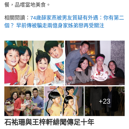
餐，品嚐當地美食。
相關閱讀：
74歲薛家燕被男友質疑有外遇：你有第二
個？ 早前傳被騙走兩億身家姊弟戀再受關注
+23
石𧙗珊與王梓軒緋聞傳足十年