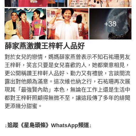
+38
薛家燕激讚王梓軒人品好
對於女兒的戀情，媽媽薛家燕曾表示不知石𧙗珊男友
王梓軒，笑言只要是女兒喜歡的人，她都樂意相見，
更公開稱讚王梓軒人品好、勤力又有禮貌，言談間流
露出對他頗為滿意。這次維也納之行，石𧙗珊再次展
現其「最強賢內助」本色，無論在工作上還是生活中
都對王梓軒照顧得無微不至，讓這段傳了多年的緋聞
更添幾分甜蜜。
↓追蹤《星島頭條》WhatsApp頻道↓