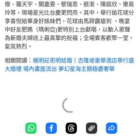
傑、羅天宇、關嘉雯、黎瑞恩、蔡潔、陳庭欣、樂易
玲等，現場星光比台慶更閃亮。其中，舉行拋花球分
享喜悅給單身好姊妹們，花球由馬蹄露搶到 ，晚宴
中好友肥媽（瑪俐亞)更特別上台獻唱，以動人歌聲
為新婚夫婦送上最真摯的祝福；全場賓客歡聚一堂，
氣氛熱烈。
相關閱讀：
楊明莊思明結婚丨吉隆坡豪華酒店舉行盛
大婚禮 場內畫面流出 夢幻星海主題極盡奢華