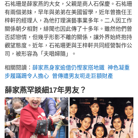
石𧙗珊是薛家燕的大女，父親是商人石保慶。石𧙗珊
有兩個弟妹，早年與弟弟在美國留學，近年曾擔任王
梓軒的經理人，為他打理演藝事業多年。二人因工作
關係朝夕相對，緋聞也因此傳了十多年。雖然他們曾
否認戀情，但幾乎形影不離的關係，讓外界始終抱持
觀望態度。近年，石𧙗珊更與王梓軒共同經營製作公
司，被形容為「夫唱婦隨」。
相關閱讀：
薛家燕身家逾億仍慳家搭地鐵 神色凝重
步履蹣跚令人擔心 曾傳遭男友呃走巨額財產
薛家燕罕談細17年男友？