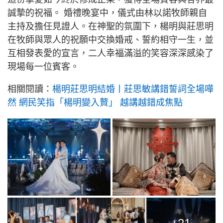
誠摯的祝福。 婚禮晚宴中，儀式由林以諾牧師親自
主持及擔任見證人。在神聖的氛圍下，楊明與莊思明
在牧師與眾人的祝願中交換婚戒、誓約相守一生，並
互相發表愛的宣言，二人幸福滿溢的笑容深深感染了
現場每一位賓客。
相關閱讀：
楊明莊思明結婚丨莊思敏講錯誓詞全場嘩
然 網民笑指「楊明變入贅」 越講越錯成焦點