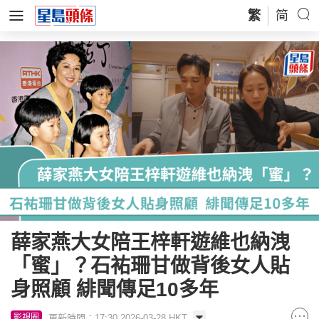
繁
简
薛家燕大女陪王梓軒遊維也納洩
「蜜」？石𧙗珊甘做背後女人貼
身照顧 緋聞傳足10多年
更新時間：17:30 2026-03-28 HKT
影視圈