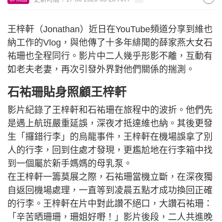
王梓軒（Jonathan）近日在YouTube頻道分享到維也
納工作的Vlog，與他傳了十多年緋聞的薛家燕大女石
𧙗珊也全程同行。影片中二人幾乎形影不離，互動有
如老夫老妻，再次引發外界對他們關係的揣測。
石𧙗珊貼身照顧王梓軒
影片紀錄了王梓軒和石𧙗珊在旅程中的波折。他們先
是遇上航班嚴重延誤，深夜才抵達維也納。其後更發
生「攞錯行李」的烏龍事件，王梓軒在機場誤拿了別
人的行李，回到住處才發現，更尷尬地在行李箱中找
到一個屬於新手媽媽的母乳泵。
在王梓軒一籌莫展之際，石𧙗珊當機立斷，在深夜獨
自返回機場處理，一直等到凌晨五點才成功換回正確
的行李。王梓軒在片中對此讚不絕口，大讚石𧙗珊：
「辛苦晒珊珊，珊姐好嘢！」影片後段，二人共進晚