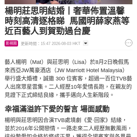
Loaded
:
Unmute
59.13%
楊明莊思明結婚丨奢華佈置溫馨
時刻高清逐格睇 馬國明薛家燕等
近百藝人到賀勁過台慶
更新時間：15:47 2026-08-03 HKT
影視圈
藝人楊明（Mat）與莊思明（Lisa）於8月2日晚假馬
來西亞JW萬豪酒店（JW Marriott Hotel Malaysia）
舉行盛大婚禮，誠邀 300 位賓客，超過一百位TVB藝
人出席眾星雲集。二人經歷10年愛情長跑，在親友的
見證下正式締結良緣，攜手邁向人生新階段。
幸福滿溢許下愛的誓言 場面感動
楊明與莊思明因合演TVB處境劇《愛·回家》結緣，
並於2016年公開戀情。一路走來二人經歷無數風雨，
這份摯愛如今終於修成正果，獲得全場賓客與各界最