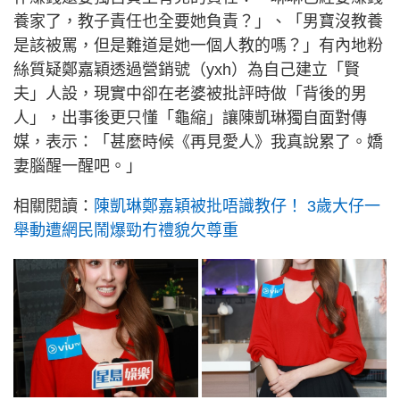
養家了，教子責任也全要她負責？」、「男寶沒教養
是該被罵，但是難道是她一個人教的嗎？」有內地粉
絲質疑鄭嘉穎透過營銷號（yxh）為自己建立「賢
夫」人設，現實中卻在老婆被批評時做「背後的男
人」，出事後更只懂「龜縮」讓陳凱琳獨自面對傳
媒，表示：「甚麼時候《再見愛人》我真說累了。嬌
妻腦醒一醒吧。」
相關閱讀：
陳凱琳鄭嘉穎被批唔識教仔！ 3歲大仔一
舉動遭網民鬧爆勁冇禮貌欠尊重