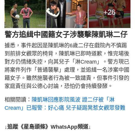
+26
警方追緝中國籍女子涉襲擊陳凱琳二仔
據悉，事件起因是陳凱琳的6歲二仔在戲院內不慎踢
到前排女觀眾的椅背，陳凱琳已即時道歉，惟完場後
對方仍情緒失控，向其兒子「淋Cream」。警方現已
將案件列作「普通襲擊」處理，並追緝一名涉案中國
籍女子。雖然施襲者行為被一致譴責，但事件引發的
家庭責任與公德心討論，恐怕仍會持續發酵。
相關閱讀：
陳凱琳回應影院風波 證二仔被「淋
Cream」已報警：好心痛 兒子疑踢凳惹女觀眾發難
↓追蹤《星島頭條》WhatsApp頻道↓