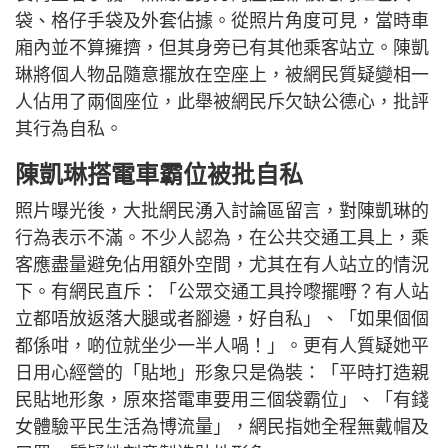
袋、格仔手袋及外套佔據。從照片角度可見，當時車
廂內並不算擁擠，但其身旁已有其他乘客站立。陳凱
琳將個人物品隨意擺放在空座上，被網民質疑變相一
人佔用了兩個座位，此舉被網民斥欠缺公德心，批評
其行為自私。
陳凱琳搭電車霸位被批自私
照片曝光後，大批網民湧入討論區留言，對陳凱琳的
行為表示不滿。不少人認為，在公共交通工具上，乘
客應盡量避免佔用額外空間，尤其在有人站立的情況
下。有網民直斥：「公眾交通工具拎嚟擺嘢？有人站
立都唔放返落大腿或者腳邊，好自私」、「如果個個
都係咁，啲位就坐少一半人喎！」。更有人質疑她平
日用心經營的「貼地」形象只是偽裝：「平時打造親
民貼地形象，原來搭電車要用三個袋霸位」、「有錢
女體驗平民生活為博流量」，網民指她全程無戴帽及