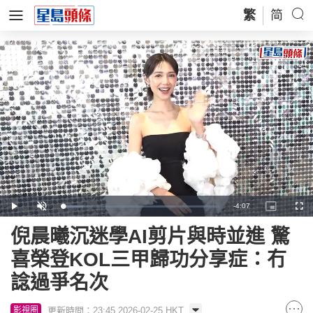
繁
简
Remaining
-
4:07
Loaded
:
Play
Unmute
Picture-
Full
13.12%
in-
Picture
Time
倪晨曦沉迷學AI剪片與時並進 驚
喜榮登KOL三甲歸功分享症：冇
諗過爭名次
更新時間：23:45 2026-02-25 HKT
影視圈