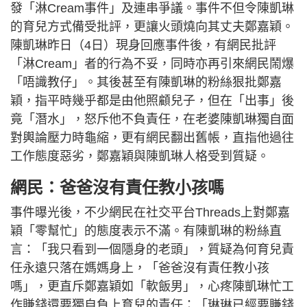
發「淋Cream事件」及連串爭議。事件不但令陳凱琳
的育兒方式備受批評，更讓火頭燒向其丈夫鄭嘉穎。
陳凱琳昨日（4日）現身回應事件後，有網民批評
「淋Cream」者的行為不妥，同時亦再引來網民鬧爆
「唔識教仔」。其後甚至有陳凱琳的粉絲狠批鄭嘉
穎，指平時幾乎都是由他照顧兒子，但在「出事」後
竟「潛水」，怒斥他不負責任，在老婆陳凱琳獨自面
對輿論壓力時龜縮，更有網民翻出舊帳，直指他過往
工作態度惡劣，鄭嘉穎與陳凱琳人格受到質疑。
網民：爸爸沒有責任教小孩嗎
事件曝光後，不少網民在社交平台Threads上對鄭嘉
穎「零幫忙」的態度表示不滿。有陳凱琳的粉絲直
言：「我只看到一個隱身的老頭」，質疑為何育兒責
任永遠只落在媽媽身上，「爸爸沒有責任教小孩
嗎」，更直斥鄭嘉穎如「軟飯男」，心疼陳凱琳忙工
作賺錢還要獨自負上育兒的責任：「琳琳已經要賺錢