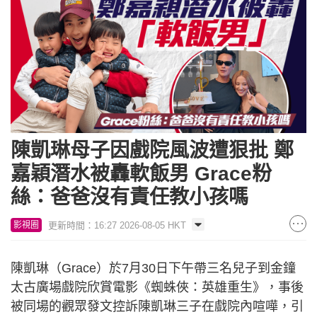
陳凱琳母子因戲院風波遭狠批 鄭
嘉穎潛水被轟軟飯男 Grace粉
絲：爸爸沒有責任教小孩嗎
更新時間：16:27 2026-08-05 HKT
影視圈
陳凱琳（Grace）於7月30日下午帶三名兒子到金鐘
太古廣場戲院欣賞電影《蜘蛛俠：英雄重生》，事後
被同場的觀眾發文控訴陳凱琳三子在戲院內喧嘩，引