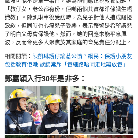
風波可能不是單一事件，認為他們應正視教養問題，
「教仔女，老公都有份，佢哋兩個其實都淨係識生唔
識教」。陳凱琳事後受訪時，為兒子對他人造成騷擾
致歉，但同時也心痛兒子受襲，表示報警是希望讓兒
子明白父母會保護他。然而，她的回應未能平息風
波，反而令更多人聚焦於其家庭的育兒責任分配上。
相關閱讀：
陳凱琳護仔論惹公憤？網民：保護小朋友
包括教育佢哋 歐錦棠斥「養細路唔同走地雞放養」
鄭嘉穎入行30年是非多：