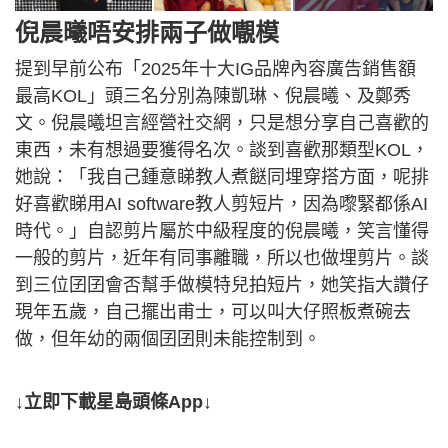
倪晨曦唔安排兩子做𡃁模
提到早前公布「2025年十大IG品牌內容廣告銷售額
最高KOL」頭三名分別為陳凱琳、倪晨曦、及鄭秀
文。倪晨曦坦言經營社交網，只是想分享自己喜歡的
東西，未有想過要獲得名次。談到喜歡那類型KOL，
她說：「我自己鍾意睇教人煮餸同埋穿搭方面，呢排
好喜歡睇用AI software教人剪短片，因為嚟緊都係AI
時代。」自認剪片屬於中級程度的倪晨曦，笑言懂得
一般的剪片，近年有同事離職，所以也做埋剪片。談
到三位囝囝會否幫手做模特兒拍短片，她笑指大讚仔
現年五歲，自己擺出甫士，可以叫大仔照板煮碗去
做，但年幼的兩個囝囝則未能控制到。
↓立即下載星島頭條App↓