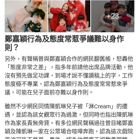
+23
鄭嘉穎行為及態度常惹爭議難以身作
則？
另外，有聲稱曾與鄭嘉穎合作的網民翻舊帳，怒轟他
「態度非常之差」，指多年前請他出席品牌活動，他
沒有預先做足功課，到場才說不懂讀稿上的字，工作
態度極不專業，認為鄭嘉穎行為及態度常常惹來爭
議，可能在兒子面前亦難以身作則。
雖然不少網民同情陳凱琳兒子被「淋Cream」的遭
遇，並認為該女觀眾行為過激，但同時也指出陳凱琳
作為家長責無旁貸。有多位網民聲稱過往曾目睹鄭嘉
穎及陳凱琳一家在公眾場合喧嘩奔跑，認為這次戲院