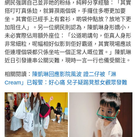
網民強調自己並非她的粉絲，純粹分享經驗：「其實
搭叮叮真係攰，就算孭兩個袋，手攞住多嘢更加要
坐。其實佢已經手上有套衫，啲袋仲點放？放地下更
加阻住人」。另一位網民則認為，陳凱琳身形嬌小，
未必實際佔用額外座位：「公道啲講句，佢真人身形
非常細粒，呢幅相好似影到佢好霸道，其實現場應該
佢連埋個袋都只係坐咗一個正常人嘅位置。」陳凱琳
近日引發連串公關災難，現時一言一行也備受關注。
相關閱讀：
陳凱琳回應影院風波 證二仔被「淋
Cream」已報警：好心痛 兒子疑踢凳惹女觀眾發難