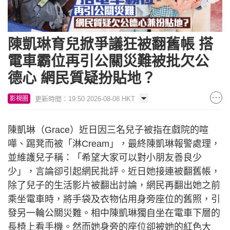
陳凱琳育兒掀爭議狂被翻舊帳 搭
電車霸位再引公關災難被批欠公
德心 網民質疑扮貼地？
更新時間：19:50 2026-08-08 HKT
影視圈
陳凱琳（Grace）近日因三名兒子被指在戲院的喧
嘩、踢凳而被「淋Cream」，最終陳凱琳報警處理，
並維護兒子稱：「希望大家可以對小朋友善良少
少」，言論卻引起網民批評。近日她接連被翻舊帳，
除了兒子的生活影片被翻出討論，網民再翻出她之前
乘坐電車時，將手袋及衣物佔用身旁座位的舊照，引
發另一輪公關災難。相中陳凱琳獨自坐在電車下層的
長椅上看手機。然而她身旁的座位卻被她的紅色大