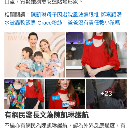
口罩，質疑她刻意製造貼地形象。
相關閱讀：
陳凱琳母子因戲院風波遭狠批 鄭嘉穎潛
水被轟軟飯男 Grace粉絲：爸爸沒有責任教小孩嗎
+23
有網民發長文為陳凱琳護航
不過亦有網民為陳凱琳護航，認為外界反應過度，有