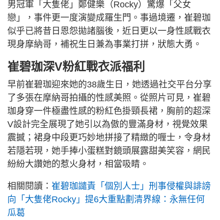
男冠軍「大隻佬」鄭健樂（Rocky）驚爆「父女
戀」，事件更一度演變成羅生門。事過境遷，崔碧珈
似乎已將昔日恩怨拋諸腦後，近日更以一身性感戰衣
現身摩納哥，補祝生日兼為事業打拼，狀態大勇。
崔碧珈深V粉紅戰衣派福利
早前崔碧珈迎來她的38歲生日，她透過社交平台分享
了多張在摩納哥拍攝的性感美照。從照片可見，崔碧
珈身穿一件極盡性感的粉紅色掛頸長裙，胸前的超深
V設計完全展現了她引以為傲的豐滿身材，視覺效果
震撼；裙身中段更巧妙地拼接了精緻的喱士，令身材
若隱若現，她手捧小蛋糕對鏡頭展露甜美笑容，網民
紛紛大讚她的惹火身材，相當吸睛。
相關閱讀：
崔碧珈譴責「個別人士」刑事侵權與誹謗
向「大隻佬Rocky」提6大重點劃清界線：永無任何
瓜葛