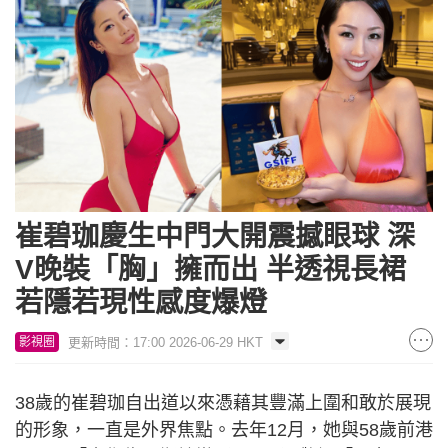
崔碧珈慶生中門大開震撼眼球 深
V晚裝「胸」擁而出 半透視長裙
若隱若現性感度爆燈
更新時間：17:00 2026-06-29 HKT
影視圈
38歲的崔碧珈自出道以來憑藉其豐滿上圍和敢於展現
的形象，一直是外界焦點。去年12月，她與58歲前港