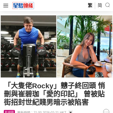
繁
简
「大隻佬Rocky」戇子終回頭 悄
刪與崔碧珈「愛的印記」 曾被貼
街招封世紀賤男暗示被陷害
更新時間：21:00 2026-02-21 HKT
影視圈