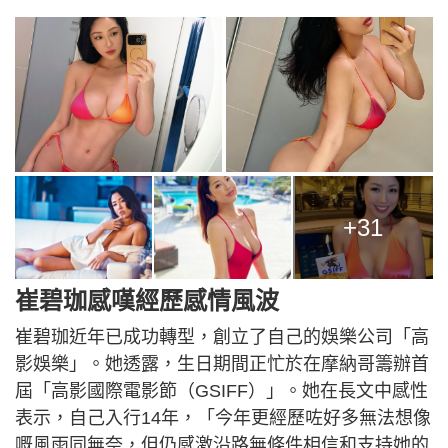
+31
崔碧珈感嘆經歷感情風波
崔碧珈近年已成功轉型，創立了自己的娛樂公司「高
影娛樂」。她透露，生日期間正忙於在摩納哥籌辦首
屆「高影國際電影節（GSIFF）」。她在長文中感性
表示，自己入行14年，「今年更經歷咗好多無法想像
嘅風雨同無奈，但仍感激沿路無條件相信和支持她的