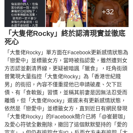
+32
「大隻佬Rocky」終於認清現實並徹底
死心
「大隻佬Rocky」單方面在Facebook更新感情狀態為
「戀愛中」並標籤女方，當時被指認愛，雖然遭到女
方否認並劃清界線，更疑被暗諷「獵食」，旺角街頭
曾驚現大量指控「大隻佬Rocky」為「香港世紀賤
男」的街招，內容不僅重提他已申請破產、欠下巨
債、有「食軟飯」習慣，並稱其前妻是因無法忍受而
離婚，但「大隻佬Rocky」遲遲未有更新感情狀態，
依然是「戀愛中」並標籤女方，直到近日有網民發現
「大隻佬Rocky」的Facebook簡介已將「@崔碧珈」
及愛心符號全數刪除，撤回了這個默默堅持的「愛的
宣言」，但仍有追踪女方IG，反而女方未有追踪「大