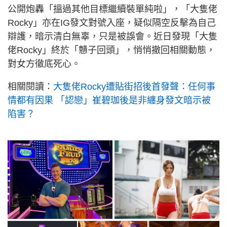
公開炮轟「搵過其他目標繼續裝單純啦」，「大隻佬
Rocky」亦在IG發文對號入座，疑似隔空反擊為自己
辯護，暗示清白無辜，只是被誤會。近日發現「大隻
佬Rocky」終於「戇子回頭」，悄悄撤回相關動態，
對女方徹底死心。
相關閱讀：
大隻佬Rocky遭貼街招後首發聲：任何事
情都有因果 「認戀」崔碧珈後是非纏身發文暗示被
陷害？