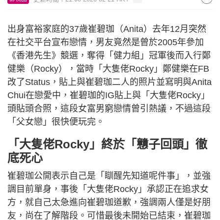
出身富裕家庭的37歲崔碧珈（Anita）去年12月突然
在社交平台宣布戀情，男友竟然是曾於2005年參加
《香港先生》競選，奪得「健力組」冠軍後而入行鄭
健樂（Rocky），當時「大隻佬Rocky」鄭健樂在FB
改了Status，貼上與崔碧珈二人的照片並寫明與Anita
Chui在戀愛中，崔碧珈的IG貼上與「大隻佬Rocky」
頭貼頭合照，這段女富男窮戀情曾引熱議，不過這段
「父女戀」很快便玩完。
「大隻佬Rocky」終於「戇子回頭」徹
底死心
崔碧珈公開表示自己是「瞓醒先知道呢件事」，並強
調目前單身，事後「大隻佬Rocky」承認正在追求女
方，就自己太急進向崔碧珈道歉，強調兩人僅是好朋
友，尚在了解階段。可惜最後未開始已結束，崔碧珈