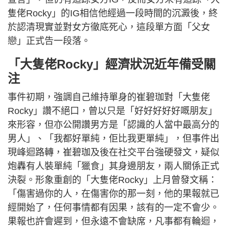
隻佬Rocky」的IG相信他經過一段時間的沉澱後，終
於認清現實並對女方徹底死心，這段單方面「父女
戀」正式告一段落。
「大隻佬Rocky」經濟狀況近年備受關
注
事件初期，強調自己維持單身的崔碧珈對「大隻佬
Rocky」讚不絕口，曾以只是「好好好好好嘅朋友」
來形容，但亦公開讚男方是「認識的人當中最高分的
男人」、「我都好單純，佢比我更單純」，但事件出
現峰迴路轉，崔碧珈及後在社交平台強硬發文，疑似
炮轟有人裝單純「獵食」其身邊朋友，兩人關係正式
決裂。形象重創的「大隻佬Rocky」上月曾發文稱：
「傷害過你的人，在傷害你的那一刻，他的果報就已
經開始了，任何事情都有因果，該有的一定不會少。
果報也許會遲到，但永遠不會缺席，凡事都有輪迴，