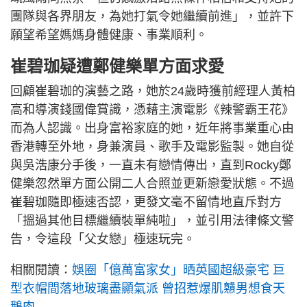
團隊與各界朋友，為她打氣令她繼續前進」，並許下
願望希望媽媽身體健康、事業順利。
崔碧珈疑遭鄭健樂單方面求愛
回顧崔碧珈的演藝之路，她於24歲時獲前經理人黃柏
高和導演錢國偉賞識，憑藉主演電影《辣警霸王花》
而為人認識。出身富裕家庭的她，近年將事業重心由
香港轉至外地，身兼演員、歌手及電影監製。她自從
與吳浩康分手後，一直未有戀情傳出，直到Rocky鄭
健樂忽然單方面公開二人合照並更新戀愛狀態。不過
崔碧珈隨即極速否認，更發文毫不留情地直斥對方
「搵過其他目標繼續裝單純啦」，並引用法律條文警
告，令這段「父女戀」極速玩完。
相關閱讀：
娛圈「億萬富家女」晒英國超級豪宅 巨
型衣帽間落地玻璃盡顯氣派 曾招惹爆肌戇男想食天
鵝肉