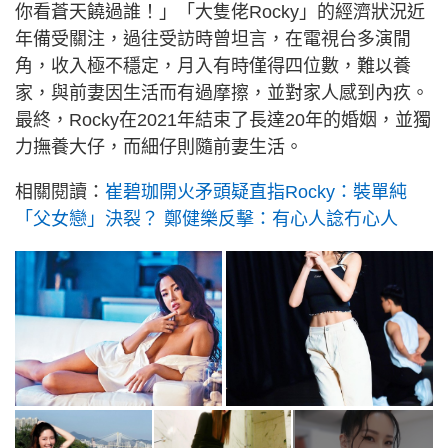
你看蒼天饒過誰！」「大隻佬Rocky」的經濟狀況近
年備受關注，過往受訪時曾坦言，在電視台多演閒
角，收入極不穩定，月入有時僅得四位數，難以養
家，與前妻因生活而有過摩擦，並對家人感到內疚。
最終，Rocky在2021年結束了長達20年的婚姻，並獨
力撫養大仔，而細仔則隨前妻生活。
相關閱讀：
崔碧珈開火矛頭疑直指Rocky：裝單純
「父女戀」決裂？ 鄭健樂反擊：有心人諗冇心人