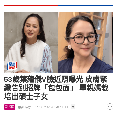
53歲葉蘊儀V臉近照曝光 皮膚緊
緻告別招牌「包包面」 單親媽栽
培出碩士子女
更新時間：14:30 2026-05-07 HKT
影視圈