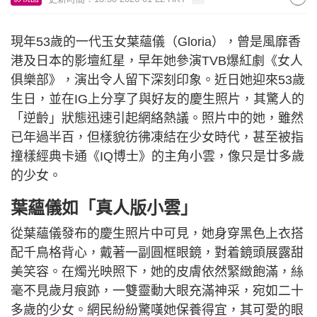
現年53歲的一代玉女葉蘊儀（Gloria），曾是風靡香
港及日本的影壇紅星，早年她參演TVB爆紅劇《女人
俱樂部》，演出令人留下深刻印象。近日她迎來53歲
生日，並在IG上分享了與好友的慶生照片，其驚人的
「逆齡」狀態迅速引起網絡熱議。照片中的她，雖然
已年過半百，但樣貌彷彿凍結在少女時代，甚至被指
撞樣經典卡通《IQ博士》的主角小雲，像只是廿多歲
的少女。
葉蘊儀如「真人版小雲」
從葉蘊儀發布的慶生照片中可見，她身穿黑色上衣搭
配千鳥格背心，戴著一副圓框眼鏡，對着鏡頭展露甜
美笑容。在燭光映照下，她的皮膚依然緊緻飽滿，絲
毫不見歲月痕跡，一雙靈動大眼充滿神采，宛如二十
多歲的少女。網民紛紛驚嘆她保養得宜，其可愛的眼