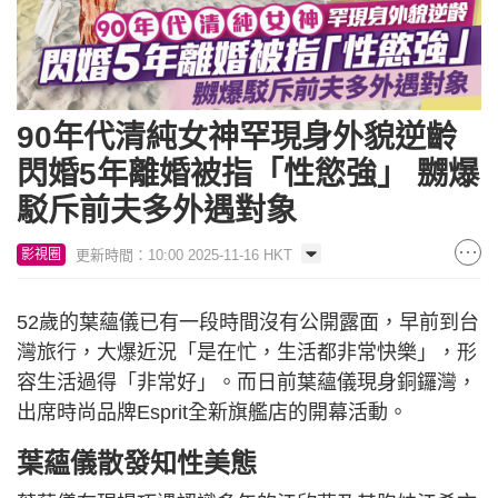
90年代清純女神罕現身外貌逆齡
閃婚5年離婚被指「性慾強」 嬲爆
駁斥前夫多外遇對象
更新時間：10:00 2025-11-16 HKT
影視圈
52歲的葉蘊儀已有一段時間沒有公開露面，早前到台
灣旅行，大爆近況「是在忙，生活都非常快樂」，形
容生活過得「非常好」。而日前葉蘊儀現身銅鑼灣，
出席時尚品牌Esprit全新旗艦店的開幕活動。
葉蘊儀散發知性美態