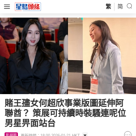
繁
简
賭王孻女何超欣事業版圖延伸阿
聯酋？ 策展可持續時裝騷連呢位
男星畀面站台
更新時間：18:00 2026-01-21 HKT
影視圈