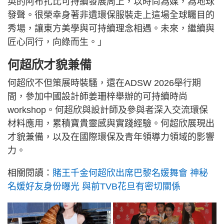
英的阿布扎比可持續發展周上，以時尚為媒，為地球
發聲。很榮幸身著非遺環保服裝走上這場全球矚目的
秀場，讓東方美學與可持續理念相遇。未來，繼續與
匠心同行，向綠而生。」
何超欣才貌兼備
何超欣不但策展時裝騷，還在ADSW 2026舉行期
間，參加中國設計師姜珊梓舉辦的可持續時尚
workshop。何超欣與設計師及參與者深入交流環保
材料應用，累積寶貴靈感與實踐經驗。何超欣展現出
才貌兼備，以及在國際環保及青年領導力領域的影響
力。
相關閱讀：
賭王千金何超欣出席巴黎名媛舞會 神秘
名媛好友身份曝光 與前TVB花旦有密切關係