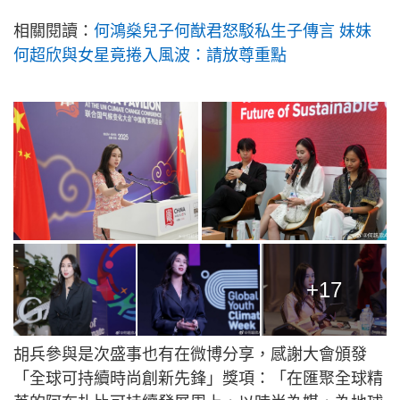
相關閱讀：
何鴻燊兒子何猷君怒駁私生子傳言 妹妹
何超欣與女星竟捲入風波：請放尊重點
+17
胡兵參與是次盛事也有在微博分享，感謝大會頒發
「全球可持續時尚創新先鋒」獎項：「在匯聚全球精