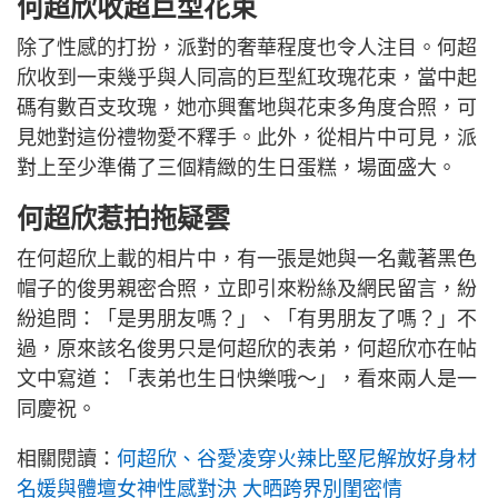
何超欣收超巨型花束
除了性感的打扮，派對的奢華程度也令人注目。何超
欣收到一束幾乎與人同高的巨型紅玫瑰花束，當中起
碼有數百支玫瑰，她亦興奮地與花束多角度合照，可
見她對這份禮物愛不釋手。此外，從相片中可見，派
對上至少準備了三個精緻的生日蛋糕，場面盛大。
何超欣惹拍拖疑雲
在何超欣上載的相片中，有一張是她與一名戴著黑色
帽子的俊男親密合照，立即引來粉絲及網民留言，紛
紛追問：「是男朋友嗎？」、「有男朋友了嗎？」不
過，原來該名俊男只是何超欣的表弟，何超欣亦在帖
文中寫道：「表弟也生日快樂哦～」，看來兩人是一
同慶祝。
相關閱讀：
何超欣、谷愛凌穿火辣比堅尼解放好身材
名媛與體壇女神性感對決 大晒跨界別閨密情