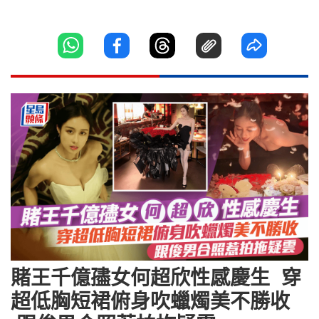
賭王千億孻女何超欣性感慶生 穿
超低胸短裙俯身吹蠟燭美不勝收