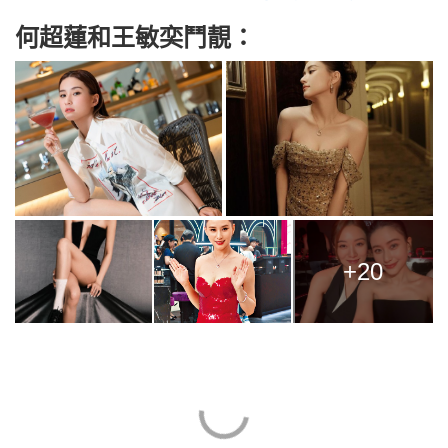
何超蓮和王敏奕鬥靚：
+20