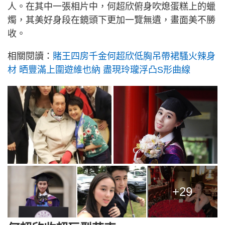
人。在其中一張相片中，何超欣俯身吹熄蛋糕上的蠟
燭，其美好身段在鏡頭下更加一覽無遺，畫面美不勝
收。
相關閱讀：
賭王四房千金何超欣低胸吊帶裙騷火辣身
材 晒豐滿上圍遊維也納 盡現玲瓏浮凸S形曲線
+29