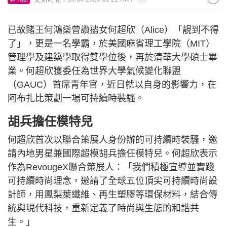
已故賭王何鴻燊曾讚孻女何超欣（Alice）「靚到不得
了」，更是一名學霸，於美國麻省理工學院（MIT）
管理學及建築學取得雙學位後，再於清華大學碩士畢
業。何超欣獲委任為世界大學氣候變化聯盟
（GAUC）首席青年官，近日就以自身的影響力，在
阿布扎比策劃一場可持續時裝騷。
胡兵擔任模特兒
何超欣首次以聯合策展人身份辦的可持續時裝騷，邀
請內地男星兼國際超模胡兵擔任模特兒。何超欣表示
作為RevougeX聯合策展人：「我們積極宣導並實踐
可持續時尚理念，邀請了全球五位頂尖可持續時尚設
計師，用鳳梨葉纖維、再生塑膠等環保材料，結合傳
統與現代科技，重新定義了時尚與生態的和諧共
生。」