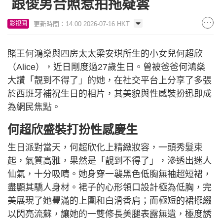
跟俊男合照惹拍拖疑雲
更新時間：14:00 2026-07-16 HKT
影視圈
賭王何鴻燊與四房太太梁安琪所生的小女兒何超欣
（Alice），近日剛度過27歲生日。曾被爸爸何鴻燊
大讚「靚到不得了」的她，在社交平台上分享了多張
於西班牙補祝生日的相片，其美貌與性感裝扮迅即成
為網民焦點。
何超欣盛裝打扮性感慶生
生日派對當天，何超欣化上精緻妝容，一頭秀髮束
起，氣質高雅，果然是「靚到不得了」，滲透出迷人
仙氣，十分吸睛。她身穿一襲黑色低胸無袖超短裙，
盡顯其驕人身材。裙子的心形領口設計極為低胸，完
美展現了她豐滿的上圍和白滑香肩；而極短的裙擺綴
以閃亮流蘇，讓她的一雙修長美腿表露無遺，極度誘