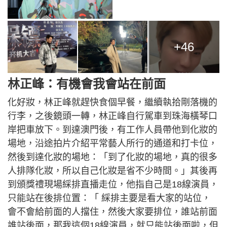
+46
林正峰：有機會我會站在前面
化好妝，林正峰就趕快食個早餐，繼續執拾剛落機的
行李，之後鏡頭一轉，林正峰自行駕車到珠海橫琴口
岸把車放下。到達澳門後，有工作人員帶他到化妝的
場地，沿途拍片介紹平常藝人所行的通道和打卡位，
然後到達化妝的場地：「到了化妝的場地，真的很多
人排隊化妝，所以自己化妝是省不少時間。」其後再
到頒獎禮現場綵排直播走位，他指自己是18線演員，
只能站在後排位置：「 綵排主要是看大家的站位，
會不會給前面的人擋住，然後大家要排位，誰站前面
誰站後面，那我這個18線演員，就只能站後面啦，但