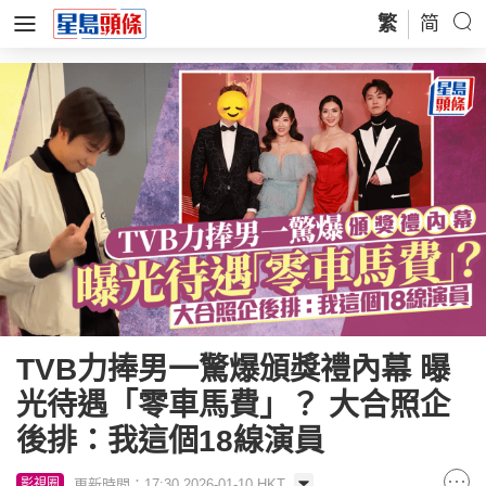
繁
简
TVB力捧男一驚爆頒獎禮內幕 曝
光待遇「零車馬費」？ 大合照企
後排：我這個18線演員
更新時間：17:30 2026-01-10 HKT
影視圈