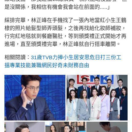
是沒關係，我相信有機會我會站在前面的.....」
綵排完畢，林正峰在手機找了一張內地當紅小生王鶴
棣的照片給髮型師弄頭髮，之後再找給化妝師補妝，
行完紅地毯就到餐廳醫肚，等到頒獎禮正式開始才再
進場，直至頒獎禮完畢，林正峰就自行搭車離開。
相關閱讀：
31歲TVB力捧小生居安思危日打三份工
搵專業技能兼職網民好奇未財務自由