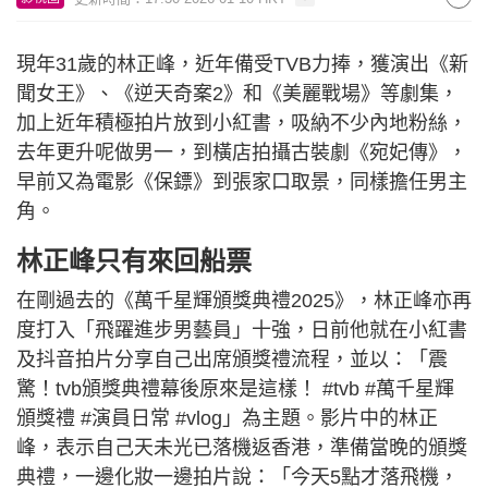
現年31歲的林正峰，近年備受TVB力捧，獲演出《新
聞女王》、《逆天奇案2》和《美麗戰場》等劇集，
加上近年積極拍片放到小紅書，吸納不少內地粉絲，
去年更升呢做男一，到橫店拍攝古裝劇《宛妃傳》，
早前又為電影《保鏢》到張家口取景，同樣擔任男主
角。
林正峰只有來回船票
在剛過去的《萬千星輝頒獎典禮2025》，林正峰亦再
度打入「飛躍進步男藝員」十強，日前他就在小紅書
及抖音拍片分享自己出席頒獎禮流程，並以：「震
驚！tvb頒獎典禮幕後原來是這樣！ #tvb #萬千星輝
頒獎禮 #演員日常 #vlog」為主題。影片中的林正
峰，表示自己天未光已落機返香港，準備當晚的頒獎
典禮，一邊化妝一邊拍片說：「今天5點才落飛機，