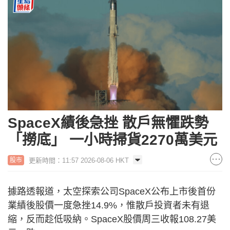
SpaceX績後急挫 散戶無懼跌勢
「撈底」 一小時掃貨2270萬美元
更新時間：11:57 2026-08-06 HKT
股市
據路透報道，太空探索公司SpaceX公布上市後首份
業績後股價一度急挫14.9%，惟散戶投資者未有退
縮，反而趁低吸納。SpaceX股價周三收報108.27美