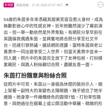
更新時間：17:45 2026-07-07 HKT
影視圈
54歲的朱茵多年來憑藉其甜美笑容及惹火身材，成為
無數影迷心中的性感女神。近年她雖然減少了幕前演
出，但一舉一動依然是外界焦點。有網民分享早前在
英國倫敦偶遇朱茵，並興奮地將合照分享至社交平
台，迅速引發熱議。據該網民透露，當時朱茵與老公
黃貫中一同出遊享受二人世界，但當天黃貫中並未一
同入鏡。照片中的朱茵完全放下了女神包袱，打扮樸
素親民，與路人粉絲親切合照，盡顯友善一面。
朱茵打扮隨意與粉絲合照
從照片中可見，朱茵以一身極為休閒的裝扮示人，臉
上架著一副特大的漸變色太陽眼鏡，幾乎遮住了她半
邊臉。她身穿一件橄欖綠色的圓領T恤，打扮率性隨
意，與她過往在銀幕上或公開活動中華麗、精緻的形