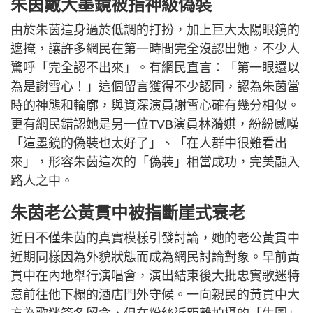
朱茵戴大墨鏡被指神級偽裝
由於朱茵這身過於低調的打扮，加上巨大太陽眼鏡的
遮掩，讓許多網民在第一時間完全沒認出她，不少人
驚呼「完全認不出來」。有網民直言：「第一眼還以
為是謝雪心！」這個留言獲得不少認同，認為朱茵當
時的神態和輪廓，與資深演員謝雪心確有幾分相似。
更有網民錯認她是另一位TVB演員林漪娸，紛紛感嘆
「這墨鏡的偽裝也太好了」、「在人群中很難看出
來」，形容朱茵這次的「偽裝」相當成功，完美融入
路人之中。
朱茵老公黃貫中被指斷崖式衰老
近日不僅朱茵的真實模樣引發討論，她的老公黃貫中
近期同樣因為外貌狀態而成為網民討論對象。早前黃
貫中在內地舉行演唱會，演出結束後大批忠實歌迷特
意前往他下榻的酒店門外守候。一向親民的黃貫中大