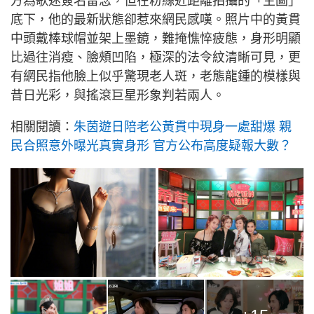
方為歌迷簽名留念，但在粉絲近距離拍攝的「生圖」
底下，他的最新狀態卻惹來網民感嘆。照片中的黃貫
中頭戴棒球帽並架上墨鏡，難掩憔悴疲態，身形明顯
比過往消瘦、臉頰凹陷，極深的法令紋清晰可見，更
有網民指他臉上似乎驚現老人斑，老態龍鍾的模樣與
昔日光彩，與搖滾巨星形象判若兩人。
相關閱讀：
朱茵遊日陪老公黃貫中現身一處甜爆 親
民合照意外曝光真實身形 官方公布高度疑報大數？