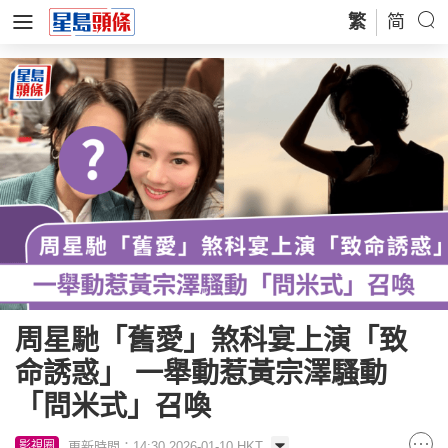
繁
简
周星馳「舊愛」煞科宴上演「致
命誘惑」 一舉動惹黃宗澤騷動
「問米式」召喚
更新時間：14:30 2026-01-10 HKT
影視圈