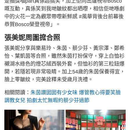
是抽獎嗰part真係超搞笑，加上佢同出爐視帝Bosco
嘅互動，真係笑到我哋皺紋都出晒嚟，相信佢哋喺劇
中的火花一定為觀眾帶嚟新鮮感 #風華背後台前幕後
恭賀Bosco榮登視帝」。
張美妮周圍搲合照
張美妮分享與樂易玲、朱茵、蔡少芬、黃宗澤、鄭希
怡、葉凱茵等合照，雖然朱茵打扮保守，穿上白恤衫
襯湖水綠色的燈芯絨西裝外套，但恤衫的第三粒鈕爆
開，若隱若現非常吸睛。加上54歲的朱茵保養得宜，
臉上零皺紋，完美詮釋未受歲月洗禮。
相關閱讀：
朱茵讚囡囡有少女味 爆管教心得要笑臉
調教女兒 拍劇太忙無暇約蔡少芬過節