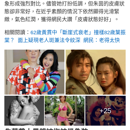
象形成強烈對比。儘管她打扮低調，但朱茵的皮膚狀
態卻非常好，在近乎素顏的情況下依然顯得光滑緊
緻，氣色紅潤，獲得網民大讚「皮膚狀態好好」。
相關閱讀：
62歲黃貫中「斷崖式衰老」撞樣82歲葉振
棠？ 面上疑現老人斑兼法令紋深 網民：老得太快
+25