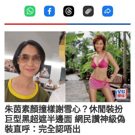
朱茵素顏撞樣謝雪心？休閒裝扮
巨型黑超遮半邊面 網民讚神級偽
裝直呼：完全認唔出