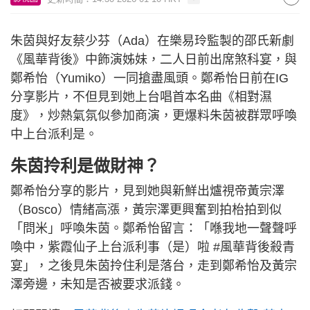
朱茵與好友蔡少芬（Ada）在樂易玲監製的邵氏新劇
《風華背後》中飾演姊妹，二人日前出席煞科宴，與
鄭希怡（Yumiko）一同搶盡風頭。鄭希怡日前在IG
分享影片，不但見到她上台唱首本名曲《相對濕
度》，炒熱氣氛似參加商演，更爆料朱茵被群眾呼喚
中上台派利是。
朱茵拎利是做財神？
鄭希怡分享的影片，見到她與新鮮出爐視帝黃宗澤
（Bosco）情緒高漲，黃宗澤更興奮到拍枱拍到似
「問米」呼喚朱茵。鄭希怡留言：「喺我地一聲聲呼
喚中，紫霞仙子上台派利事（是）啦 #風華背後殺青
宴」，之後見朱茵拎住利是落台，走到鄭希怡及黃宗
澤旁邊，未知是否被要求派錢。