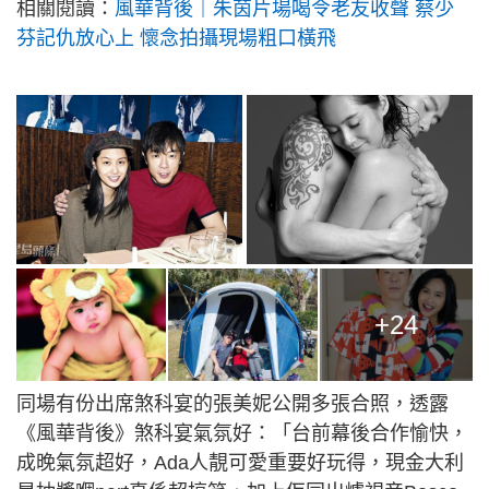
相關閱讀：
風華背後｜朱茵片場喝令老友收聲 蔡少
芬記仇放心上 懷念拍攝現場粗口橫飛
+24
同場有份出席煞科宴的張美妮公開多張合照，透露
《風華背後》煞科宴氣氛好：「台前幕後合作愉快，
成晚氣氛超好，Ada人靚可愛重要好玩得，現金大利