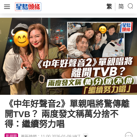
繁
简
《中年好聲音2》單親唱將驚傳離
開TVB？ 兩度發文稱萬分捨不
得：繼續努力唱
更新時間：11:00 2026-01-09 HKT
影視圈