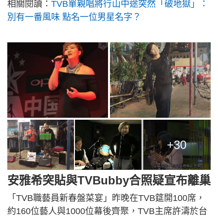
相關閱讀：
TVB單親唱將行山中途突然「破地獄」：
別有一番風味 點名一位男星名字？
+30
安雅希突貼與TVBubby合照疑宣布離巢
「TVB職藝員新春盤菜宴」昨晚在TVB筵開100席，
約160位藝人與1000位幕後齊聚，TVB主席許濤於台