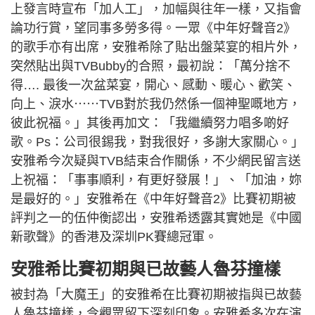
上發言時宣布「加人工」，加幅與往年一樣，又指會
論功行賞，望同事多勞多得。一眾《中年好聲音2》
的歌手亦有出席，安雅希除了貼出盤菜宴的相片外，
突然貼出與TVBubby的合照，最初說：「萬分捨不
得…. 最後一次盆菜宴，開心、感動、暖心、歡笑、
向上、淚水⋯⋯TVB對於我仍然係一個神聖嘅地方，
彼此祝福。」其後再加文：「我繼續努力唱多啲好
歌。Ps：公司很錫我，對我很好，多謝大家關心。」
安雅希今次疑與TVB結束合作關係，不少網民留言送
上祝福：「事事順利，有更好發展！」、「加油，妳
是最好的。」安雅希在《中年好聲音2》比賽初期被
評判之一的伍仲衡認出，安雅希透露其實她是《中國
新歌聲》的香港及深圳PK賽總冠軍。
安雅希比賽初期與已故藝人魯芬撞樣
被封為「大魔王」的安雅希在比賽初期被指與已故藝
人魯芬撞樣，令觀眾留下深刻印象。安雅希多次在演