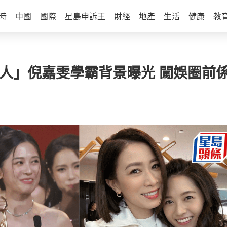
時
中國
國際
星島申訴王
財經
地產
生活
健康
教
新人」倪嘉雯學霸背景曝光 闖娛圈前係