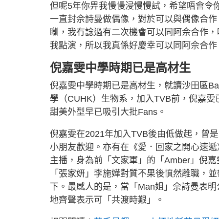
但呢5年你畀我慢慢浸慢慢試，希望唔會令
一直封佘詩曼做偶像，對於可以與偶像合作
瞓，我冇諗過有二次機會可以同阿佘合作，呢
我點演，所以我真係好慶幸可以同阿佘合作
倪嘉雯中學時期已是高材生
倪嘉雯中學時期已是高材生，就讀沙田區Ban
學（CUHK）生物系，加入TVB前，倪嘉雯已
甜美外型早已吸引大批Fans。
倪嘉雯在2021年加入TVB後由低做起，曾是兒童
小朋友歡迎。亦有在《愛．回家之開心速遞
主播，身為前「文家軍」的「Amber」倪
「張家妍」李施嬅對質不果後憤然離職，並
下。最感人的是，當「Man姐」佘詩曼表明
地齊聲表示可「共渡時艱」。