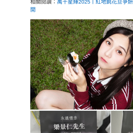
相關閱讀：
萬千星輝2025丨紅地氈花旦爭
開