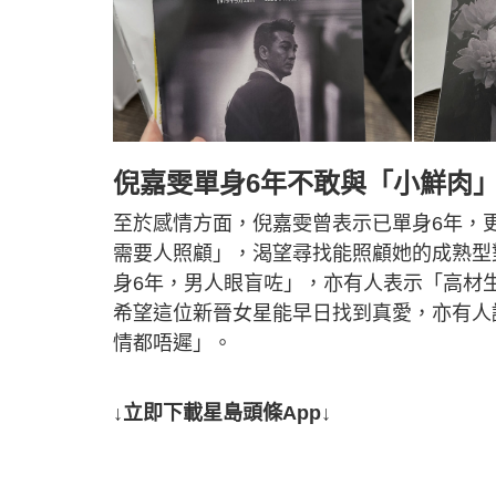
倪嘉雯單身6年不敢與「小鮮肉
至於感情方面，倪嘉雯曾表示已單身6年，
需要人照顧」，渴望尋找能照顧她的成熟型
身6年，男人眼盲咗」，亦有人表示「高材
希望這位新晉女星能早日找到真愛，亦有人
情都唔遲」。
↓立即下載星島頭條App↓