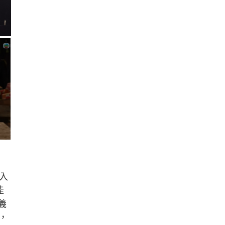
入
佳
義
，