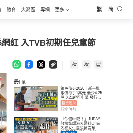
繁
简
育
體育
大灣區
專欄
更多
網紅 入TVB初期任兒童節
最Hit
銀色債券2026｜新一批
銀債每手1萬元 最少4.25
厘 8.21起可申購 發行金
額最多550億
投資理財
12小時前
「你個frd廢！」JUPAS
放榜炫耀港大醫科Offer
名校女生囂張留言惹眾
怒 醫學院澄清：宣稱