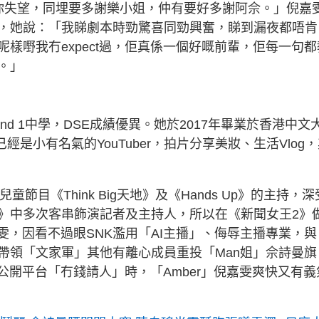
你失望，同埋要多謝樂小姐，仲有要好多謝阿佘。」倪嘉
，她說：「我睇劇本時勁驚喜同勁興奮，睇到漏夜都唔肯
樣嘢我冇expect過，佢真係一個好嘅前輩，佢每一句都
。」
d 1中學，DSE成績優異。她於2017年畢業於香港中文
經是小有名氣的YouTuber，拍片分享美妝、生活Vlog
節目《Think Big天地》及《Hands Up》的主持，深
》中多次客串飾演記者及主持人，所以在《新聞女王2》
嘉雯，因看不過眼SNK濫用「AI主播」、侮辱主播專業，與
帶領「文家軍」其他有離心成員重投「Man姐」佘詩曼旗
公開平台「冇錢請人」時，「Amber」倪嘉雯爽快又有義