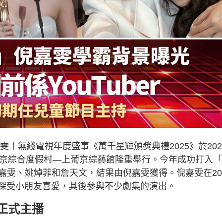
雯丨無綫電視年度盛事《萬千星輝頒獎典禮2025》於202
葡京綜合度假村—上葡京綜藝館隆重舉行。今年成功打入
嘉雯、姚焯菲和詹天文，結果由倪嘉雯獲得。倪嘉雯在20
，深受小朋友喜愛，其後參與不少劇集的演出。
正式主播