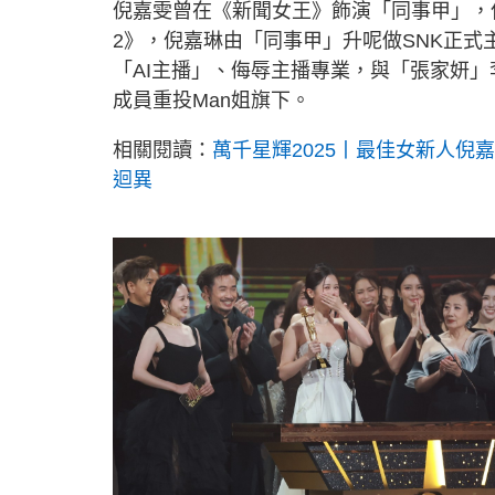
倪嘉雯曾在《新聞女王》飾演「同事甲」，
2》，倪嘉琳由「同事甲」升呢做SNK正式主
「AI主播」、侮辱主播專業，與「張家妍
成員重投Man姐旗下。
相關閱讀：
萬千星輝2025丨最佳女新人倪
迴異