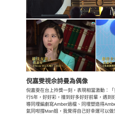
倪嘉雯視佘詩曼為偶像
倪嘉雯在台上拎獎一刻，表現相當激動：「
行5年，好好彩，撞到好多好好前輩，遇到
導同埋編劇寫Amber過檔、同埋塑造得Am
氣同咁撐Man姐，我覺得自己好幸運可以