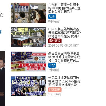
六合彩︱頭獎一注獨中
得1900萬 攪珠結果出爐
即刻入嚟對冧巴！
心
社會
8小時前
中國預製屋熱銷美澳墨
應
夫婦22萬購750呎兩房戶
零地基直接組裝 實測9個
月激讚
海外置業
2026-08-06 06:00 HKT
遊日買藥回港隨時墮法
網 大律師提醒需留意成
分：部分藥物管有已違
法 代朋友買可抗辯？
社會
7小時前
外籍專才據報陸續回流
香港 鍾情低稅率不惜減
薪 帶動寫字樓豪宅及學
位競爭「香港已重現生
商業創科
機」
15小時前