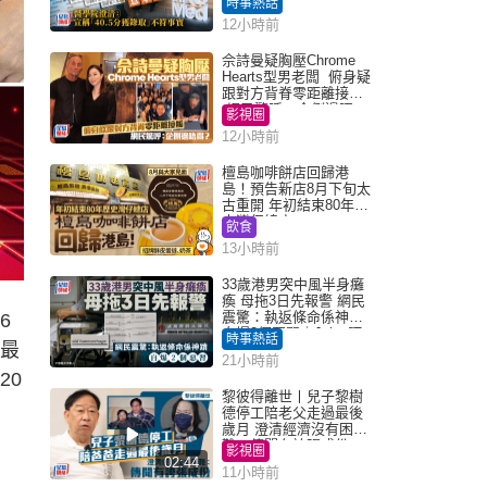
時事熱話
「40.5分獲錄取」不符事
12小時前
實｜Juicy叮
佘詩曼疑胸壓Chrome
Hearts型男老闆 俯身疑
跟對方背脊零距離接觸
網民驚呼：企側邊唔
影視圈
得？
12小時前
檀島咖啡餅店回歸港
島！預告新店8月下旬太
古重開 年初結束80年歷
史灣仔總店
飲食
13小時前
33歲港男突中風半身癱
瘓 母拖3日先報警 網民
震驚：執返條命係神蹟
6
自爆2個惡習｜Juicy叮
時事熱話
「最
21小時前
20
黎彼得離世丨兒子黎樹
德停工陪老父走過最後
歲月 澄清經濟沒有困
難：傳聞有誇張成份
影視圈
02:44
11小時前