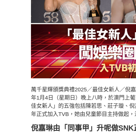
萬千星輝頒獎典禮2025／最佳女新人／倪嘉
年1月4日（星期日）晚上八時，於澳門上
佳女新人」的五強包括陳若思、莊子璇、倪
年正式加入TVB，她由兒童節目主持做起
倪嘉琳由「同事甲」升呢做SNK