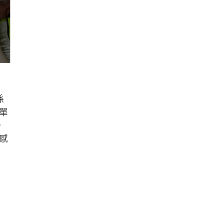
係
單
，
感