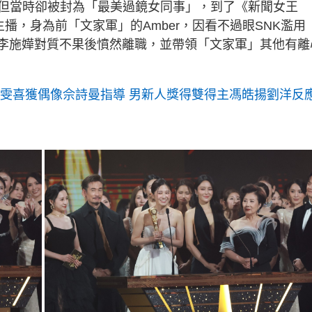
但當時卻被封為「最美過鏡女同事」，到了《新聞女王
播，身為前「文家軍」的Amber，因看不過眼SNK濫用
」李施嬅對質不果後憤然離職，並帶領「文家軍」其他有離
嘉雯喜獲偶像佘詩曼指導 男新人獎得雙得主馮皓揚劉洋反