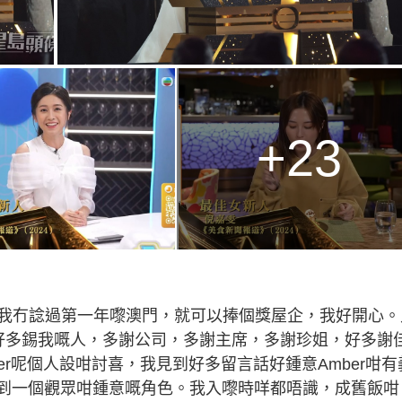
+23
我冇諗過第一年嚟澳門，就可以捧個獎屋企，我好開心。
好多錫我嘅人，多謝公司，多謝主席，多謝珍姐，好多謝
ber呢個人設咁討喜，我見到好多留言話好鍾意Amber咁有
做到一個觀眾咁鍾意嘅角色。我入嚟時咩都唔識，成舊飯咁