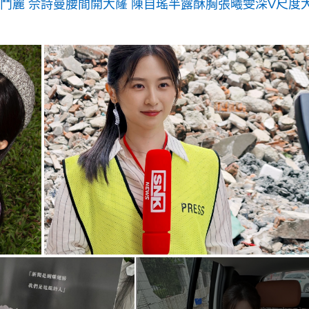
妍鬥麗 佘詩曼腰間開大窿 陳自瑤半露酥胸張曦雯深V尺度