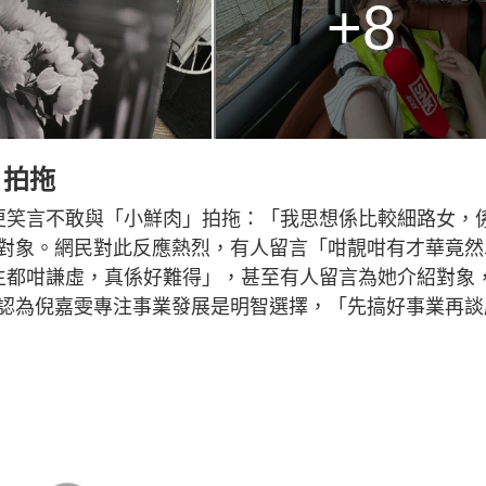
+8
」拍拖
更笑言不敢與「小鮮肉」拍拖：「我思想係比較細路女，
對象。網民對此反應熱烈，有人留言「咁靚咁有才華竟然
生都咁謙虛，真係好難得」，甚至有人留言為她介紹對象
認為倪嘉雯專注事業發展是明智選擇，「先搞好事業再談