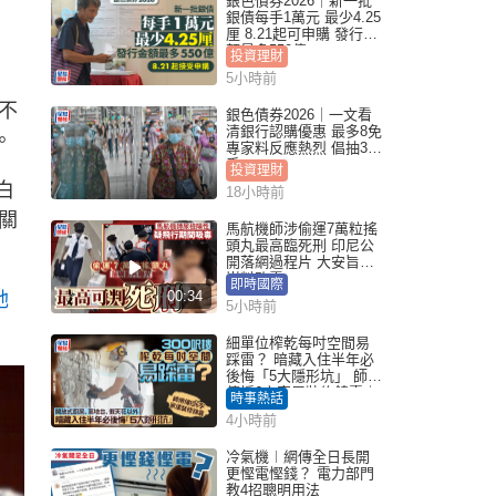
銀色債券2026｜新一批
銀債每手1萬元 最少4.25
厘 8.21起可申購 發行金
額最多550億
投資理財
5小時前
不
銀色債券2026｜一文看
清銀行認購優惠 最多8免
。
專家料反應熱烈 倡抽30
手
投資理財
白
18小時前
關
馬航機師涉偷運7萬粒搖
頭丸最高臨死刑 印尼公
開落網過程片 大安旨意
豈料敗露
即時國際
00:34
她
5小時前
細單位榨乾每吋空間易
踩雷？ 暗藏入住半年必
後悔「5大隱形坑」 師傅
傳授6字家居裝修錦囊｜
時事熱話
Juicy叮
4小時前
冷氣機︱網傳全日長開
更慳電慳錢？ 電力部門
教4招聰明用法