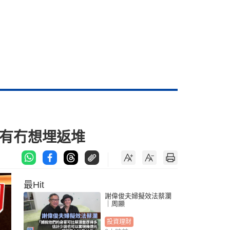
：有冇想埋返堆
最Hit
謝偉俊夫婦擬效法蔡瀾
｜周顯
投資理財