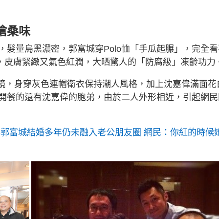
滄桑味
髮量烏黑濃密，郭富城穿Polo恤「手瓜起𦟌」，完全看
陣，皮膚緊緻又氣色紅潤，大晒驚人的「防腐級」凍齡功力
眼鏡，身穿灰色連帽衛衣保持潮人風格，加上沈嘉偉滿面花
開餐的還有沈嘉偉的胞弟，由於二人外形相近，引起網民
與郭富城結婚多年仍未融入老公朋友圈 網民：你紅的時候