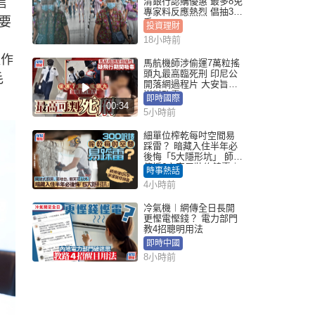
信
清銀行認購優惠 最多8免
專家料反應熱烈 倡抽30
要
手
投資理財
18小時前
以作
馬航機師涉偷運7萬粒搖
頭丸最高臨死刑 印尼公
毛
開落網過程片 大安旨意
豈料敗露
即時國際
00:34
5小時前
細單位榨乾每吋空間易
踩雷？ 暗藏入住半年必
後悔「5大隱形坑」 師傅
傳授6字家居裝修錦囊｜
時事熱話
Juicy叮
4小時前
冷氣機︱網傳全日長開
更慳電慳錢？ 電力部門
教4招聰明用法
即時中國
8小時前