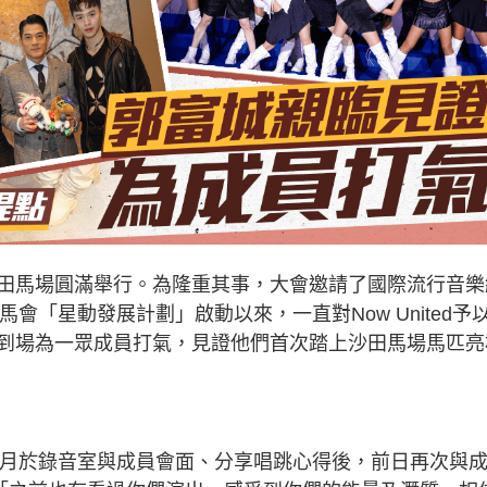
田馬場圓滿舉行。為隆重其事，大會邀請了國際流行音樂
賽馬會「星動發展計劃」啟動以來，一直對Now United予
到場為一眾成員打氣，見證他們首次踏上沙田馬場馬匹亮
，繼十月於錄音室與成員會面、分享唱跳心得後，前日再次與