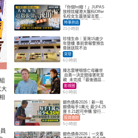
「你個frd廢！」JUPAS
放榜炫耀港大醫科Offer
名校女生囂張留言惹眾
怒 醫學院澄清：宣稱
時事熱話
「40.5分獲錄取」不符事
21小時前
實｜Juicy叮
珍惜生命｜荃灣15歲少
年墮樓 事前曾報警預告
昏迷送院不治
突發
6小時前
陳志雲哽咽憶亡母離世
自責一決定間接害死至
親 未完成「最後通話」
組
一生遺憾
影視圈
以大
6小時前
相
銀色債券2026｜新一批
銀債每手1萬元 最少4.25
厘 8.21起可申購 發行金
額最多550億
投資理財
5小時前
成員
銀色債券2026｜一文看