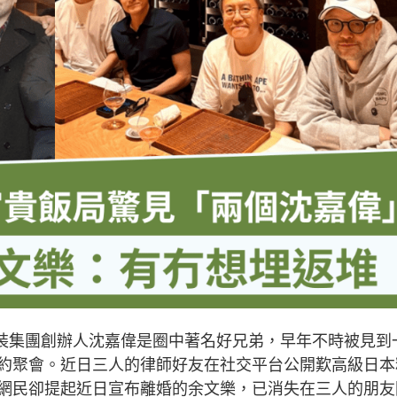
）與時裝集團創辦人沈嘉偉是圈中著名好兄弟，早年不時被見到
約聚會。近日三人的律師好友在社交平台公開歎高級日本
網民卻提起近日宣布離婚的余文樂，已消失在三人的朋友