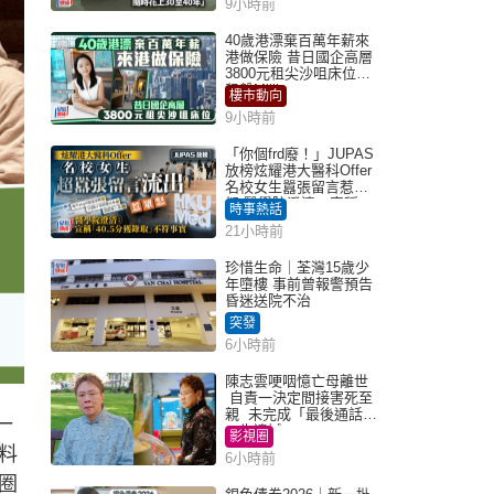
9小時前
40歲港漂棄百萬年薪來
港做保險 昔日國企高層
3800元租尖沙咀床位｜
租盤Million
樓市動向
9小時前
「你個frd廢！」JUPAS
放榜炫耀港大醫科Offer
名校女生囂張留言惹眾
怒 醫學院澄清：宣稱
時事熱話
「40.5分獲錄取」不符事
21小時前
實｜Juicy叮
珍惜生命｜荃灣15歲少
年墮樓 事前曾報警預告
昏迷送院不治
突發
6小時前
陳志雲哽咽憶亡母離世
自責一決定間接害死至
親 未完成「最後通話」
一
一生遺憾
影視圈
料
6小時前
圈