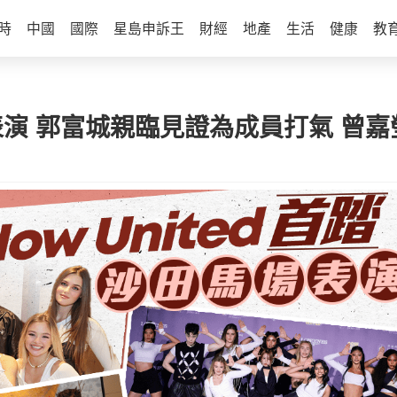
時
中國
國際
星島申訴王
財經
地產
生活
健康
教
馬場表演 郭富城親臨見證為成員打氣 曾嘉