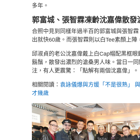
多年。
郭富城、張智霖凍齡沈嘉偉散發
合照中見到同樣年過半百的郭富城與張智霖，
出就快60歲。而張智霖則以白Tee素顏上
邱淑貞的老公沈嘉偉戴上白Cap帽配黑框
鬍鬚，散發出濃烈的滄桑男人味。當日一同
注，有人更震驚：「點解有兩個沈嘉偉」。
相關閱讀：
袁詠儀爆與方媛「不是很熟」 
才幾歲