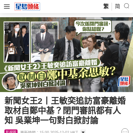
繁
简
新聞女王2丨王敏奕追訪富豪離婚
取材自鄭中基？閉門審訊都有人
知 吳業坤一句對白掀討論
更新時間：15:00 2025-12-02 HKT
影視圈