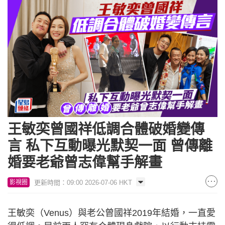
王敏奕曾國祥低調合體破婚變傳
言 私下互動曝光默契一面 曾傳離
婚要老爺曾志偉幫手解畫
更新時間：09:00 2026-07-06 HKT
影視圈
王敏奕（Venus）與老公曾國祥2019年結婚，一直愛