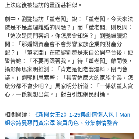
上法庭後被追訪的畫面甚相似。
劇中，劉艷追訪「董老闆」說：「董老闆，今天來法
院是不是處理離婚的問題？」而「董老闆」則反問：
「這次是閉門審訊，你怎麼會知道？」劉艷繼續追
問：「那婚姻資產會不會影響家族企業的財產分
配？」「董老闆」在確認劉艷是來自公開平台後，便
警告她：「不要再跟著我。」待「董老闆」離開後，
攝影師馬家明推測：「肯定是他老婆爆料，閉門會
議。」劉艷則思索著：「其實這麼大的家族企業，怎
麼分都不會少吧？」馬家明分析道：「一係就董太貪
心，一係就想出氣。」對白引起網民討論。
相關閱讀：
《新聞女王2》1-25集劇情懶人包｜Man
姐佘詩曼惡鬥黃宗澤 演員角色、分集劇情整合