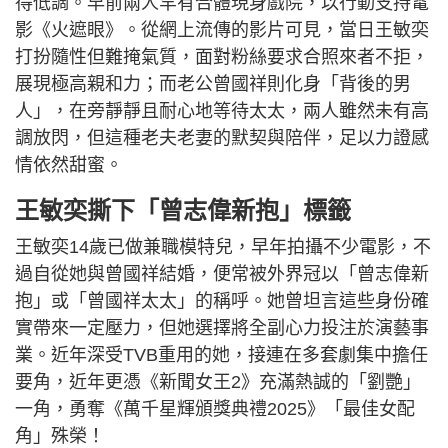
得低調。早前兩人罕有合體現身戲院，以行動支持電
影《火遮眼》。從網上流傳的影片可見，當日王敏奕
打扮隨性但難掩氣質，面對粉絲要求合照來者不拒，
展現極高親和力；而老公曾國祥則化身「背後的男
人」，在旁靜靜且耐心地等待太太，兩人雖然未有高
調放閃，但這種老夫老妻的默契與陪伴，足以力證感
情依然甜蜜。
王敏奕撕下「曾志偉新抱」標籤
王敏奕14歲已做兼職模特兒，早年拍攝不少電影，不
過自從她與曾國祥結婚，便常被外界冠以「曾志偉新
抱」或「曾國祥太太」的稱呼。她曾坦言這些身份確
實帶來一定壓力，但她選擇將全副心力投注於演藝事
業。近年深受TVB重用的她，接連在多套劇集中擔任
要角，近年更憑《新聞女王2》充滿熱誠的「劉艷」
一角，勇奪《萬千星輝頒獎典禮2025》「最佳女配
角」殊榮！