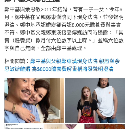
鄭中基與余思敏2011年結婚，育有一子一女。今年6
月，鄭中基在父親鄭東漢陪同下現身法院，並發聲明
澄清。鄭中基承認婚變卻否認8,000元贍養費與事實
不符。鄭中基父親鄭東漢接受傳媒訪問時透露：「其
實（贍養費）係月付六位數字以上㗎。」並稱六位數
字與自己無關，全部由鄭中基處理。
相關閱讀：
鄭中基與父親鄭東漢現身法院 親證與余
思敏辦離婚 為$8000贍養費解畫稱將發聲明澄清