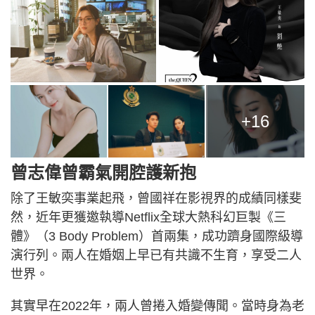
+16
曾志偉曾霸氣開腔護新抱
除了王敏奕事業起飛，曾國祥在影視界的成績同樣斐
然，近年更獲邀執導Netflix全球大熱科幻巨製《三
體》（3 Body Problem）首兩集，成功躋身國際級導
演行列。兩人在婚姻上早已有共識不生育，享受二人
世界。
其實早在2022年，兩人曾捲入婚變傳聞。當時身為老