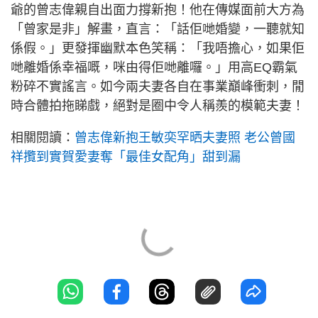
爺的曾志偉親自出面力撐新抱！他在傳媒面前大方為
「曾家是非」解畫，直言：「話佢哋婚變，一聽就知
係假。」更發揮幽默本色笑稱：「我唔擔心，如果佢
哋離婚係幸福嘅，咪由得佢哋離囉。」用高EQ霸氣
粉碎不實謠言。如今兩夫妻各自在事業巔峰衝刺，閒
時合體拍拖睇戲，絕對是圈中令人稱羨的模範夫妻！
相關閱讀：
曾志偉新抱王敏奕罕晒夫妻照 老公曾國
祥攬到實賀愛妻奪「最佳女配角」甜到漏