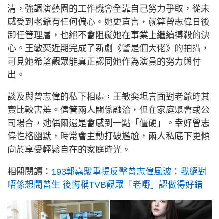
清，強調演藝圈的工作機會全靠自己努力爭取，從未
感受到老爺有任何偏心。她更直言，就算曾志偉日後
卸任管理層，也絕不會阻礙她在事業上繼續搏殺的決
心。王敏奕近期完成了新劇《警是個大佬》的拍攝，
可見她希望觀眾能真正認同她作為演員的努力與付
出。
談及與曾志偉的私下相處，王敏奕坦言面對老爺時其
實比較害羞。儘管兩人關係融洽，但在家庭聚會或公
司場合，她偶爾還是會感到一點「僵硬」。幸好曾志
偉性格幽默，時常會主動打破尷尬，兩人私底下更傾
向於享受輕鬆自在的家庭時光。
相關閱讀：
193郭嘉駿重提反擊曾志偉風波：我絕對
唔係想鬧曾生 後悔稱TVB觀眾「老嘢」認做得好錯