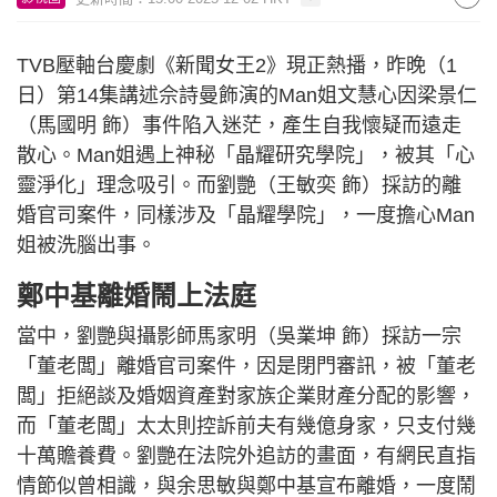
TVB壓軸台慶劇《新聞女王2》現正熱播，昨晚（1
日）第14集講述佘詩曼飾演的Man姐文慧心因梁景仁
（馬國明 飾）事件陷入迷茫，產生自我懷疑而遠走
散心。Man姐遇上神秘「晶耀研究學院」，被其「心
靈淨化」理念吸引。而劉艷（王敏奕 飾）採訪的離
婚官司案件，同樣涉及「晶耀學院」，一度擔心Man
姐被洗腦出事。
鄭中基離婚鬧上法庭
當中，劉艷與攝影師馬家明（吳業坤 飾）採訪一宗
「董老闆」離婚官司案件，因是閉門審訊，被「董老
闆」拒絕談及婚姻資產對家族企業財產分配的影響，
而「董老闆」太太則控訴前夫有幾億身家，只支付幾
十萬贍養費。劉艷在法院外追訪的畫面，有網民直指
情節似曾相識，與余思敏與鄭中基宣布離婚，一度鬧