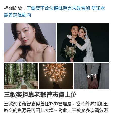
相關閱讀：
王敏奕不效法糖妹明言未敢雪卵 唔知老
爺曾志偉動向
+24
王敏奕拒靠老爺曾志偉上位
王敏奕老爺曾志偉曾任TVB管理層，當時外界揣測王
敏奕的資源是否因此大增。對此，王敏奕多次霸氣澄