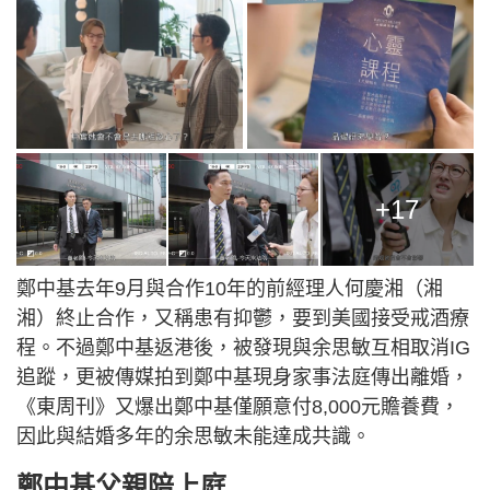
+17
鄭中基去年9月與合作10年的前經理人何慶湘（湘
湘）終止合作，又稱患有抑鬱，要到美國接受戒酒療
程。不過鄭中基返港後，被發現與余思敏互相取消IG
追蹤，更被傳媒拍到鄭中基現身家事法庭傳出離婚，
《東周刊》又爆出鄭中基僅願意付8,000元贍養費，
因此與結婚多年的余思敏未能達成共識。
鄭中基父親陪上庭