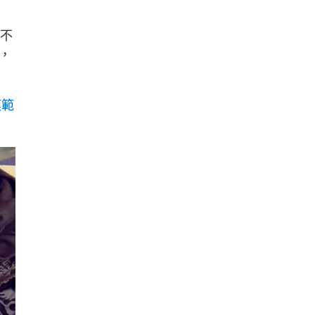
利不
，
模範