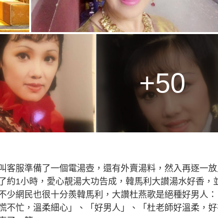
+50
叫客服準備了一個電湯壺，還有外賣湯料，然入再逐一放
了約1小時，愛心靚湯大功告成，韓馬利大讃湯水好香，
不少網民也很十分羨韓馬利，大讚杜燕歌是絕種好男人：
慌不忙，溫柔細心」、「好男人」、「杜老師好溫柔，好