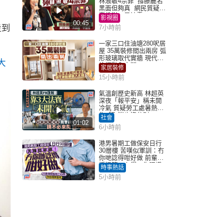
林淑敏4宗罪 撐滕麗名
黑面但夠真 網民質疑：
真係咁一早被雪
影視圈
00:45
走到
7小時前
一家三口住油塘280呎居
屋 35萬裝修間出兩房 弧
形玻璃取代實牆 現代神
大
枱櫃融入玄關
家居裝修
15小時前
氣溫創歷史新高 林超英
深夜「報平安」稱未開
冷氣 質疑勞工處暑熱警
告「取消也沒分別」
社會
01:02
6小時前
港男暑期工做保安日行
30層樓 苦嘆似軍訓：冇
你哋諗得咁好做 前輩傳
授搵筍工心得：你唔識
時事熱話
揀盤啫｜Juicy叮
5小時前