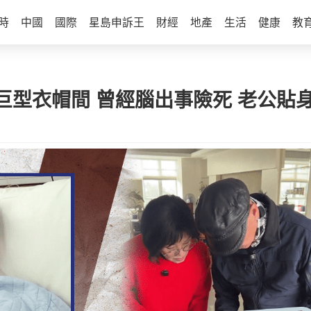
時
中國
國際
星島申訴王
財經
地產
生活
健康
教
巨型衣帽間 曾經腦出事險死 老公貼