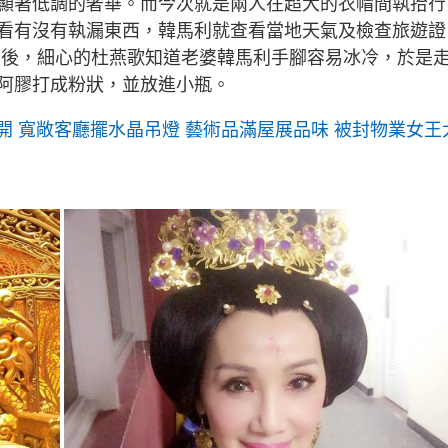
顯著低調的奢華。而今次就是兩人在超大的衣帽間執拾行
看有沒有執漏東西，韓馬利就查看當地天氣及檢查旅遊證
李後，細心的杜燕歌知道老婆韓馬利手腳容易冰冷，於是
阿膠打成粉狀，並放進小瓶。
開 寬敞客廳擺水晶吊燈 藝術品滿屋展品味 被封物業女王