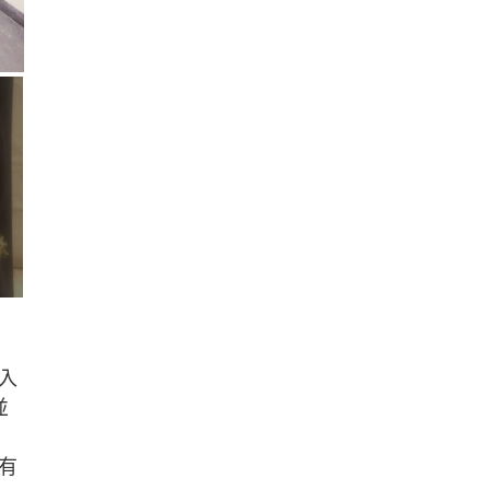
入
並
有