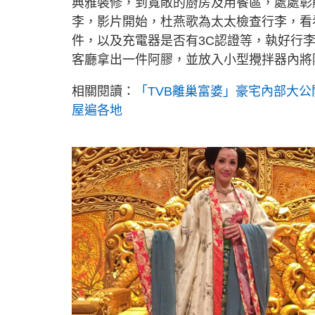
典雅裝修，到寬敞的廚房及用餐區，處處彰
李，影片開始，杜燕歌為太太檢查行李，看
件，以及充電器是否有3C認證等，執好行
客廳拿出一件阿膠，並放入小型攪拌器內將
相關閱讀：
「TVB離巢富婆」豪宅內部大公
屋遍各地