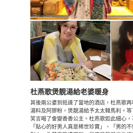
杜燕歌煲靚湯給老婆暖身
其後兩公婆到抵達了當地的酒店，杜燕歌再
湯料及阿膠粉，煲靚湯給予太太韓馬利。等
笑言喝了會變香香公主。杜燕歌如此細心，
「貼心的好男人真是稀世珍寶」、「男的不