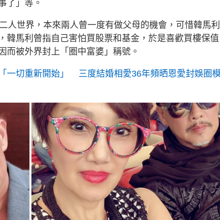
事了」等。
受二人世界，本來兩人曾一度有做父母的機會，可惜韓馬
，韓馬利曾指自己害怕買股票和基金，於是喜歡買樓保值
因而被外界封上「圈中富婆」稱號。
「一切重新開始」 三度結婚相愛36年頻晒恩愛封娛圈