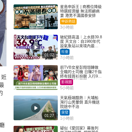
星島申訴王 | 商務位降級
特選經濟艙 無法照顧病
妻 港男不滿國泰安排
申訴熱話
3小時前
破紀錄高溫︱上水錄39.8
度 天文台：自1980年代
設氣象站以來境內最高
紀錄
社會
01:02
7小時前
前TVB女星彭翔翎轉做
全職的士司機 日賺2千指
終有錢買衫扮靚 入行9年
。近
被封翻版林夏薇
影視圈
最
5小時前
的
天氣極端酷熱︱大埔船
灣行山男暈倒 直升機送
院途中不治
突發
01:27
1小時前
廳
疑似《愛回家》幕後列