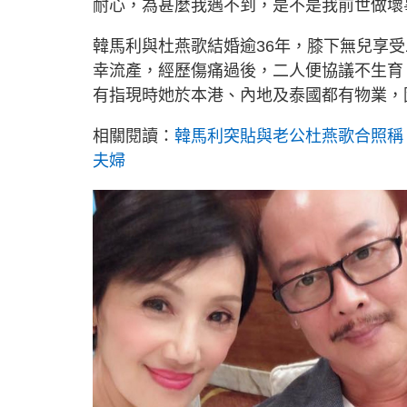
耐心，為甚麼我遇不到，是不是我前世做壞
韓馬利與杜燕歌結婚逾36年，膝下無兒享
幸流產，經歷傷痛過後，二人便協議不生育
有指現時她於本港、內地及泰國都有物業，
相關閱讀：
韓馬利突貼與老公杜燕歌合照稱
夫婦