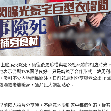
曾患上腦膜炎險死，康復後更珍惜與老公杜燕歌的相處時光
她表示仍與TVB關係良好，只是轉換了合作形式。韓馬利
吸引不少內地網民關注。日前韓馬利分享與老公出Trip
靚湯給老婆暖身，獲網民大讚超貼心。
早前兩人拍片分享時，不經意地影到家中每個角落，從客