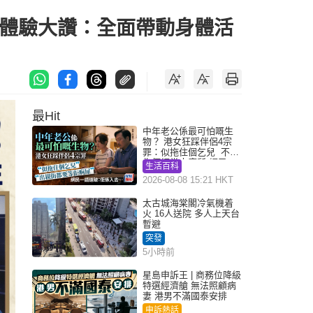
次體驗大讚：全面帶動身體活
最Hit
中年老公係最可怕嘅生
物？ 港女狂踩伴侶4宗
罪：似拖住個乞兒 不解
為何經常去廁所 網民一
生活百科
語道破
2026-08-08 15:21 HKT
太古城海棠閣冷氣機着
火 16人送院 多人上天台
暫避
突發
5小時前
星島申訴王 | 商務位降級
特選經濟艙 無法照顧病
妻 港男不滿國泰安排
申訴熱話