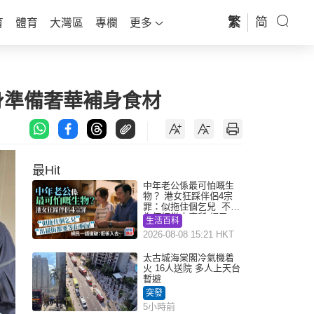
繁
简
育
體育
大灣區
專欄
更多
身準備奢華補身食材
最Hit
中年老公係最可怕嘅生
物？ 港女狂踩伴侶4宗
罪：似拖住個乞兒 不解
為何經常去廁所 網民一
生活百科
語道破
2026-08-08 15:21 HKT
太古城海棠閣冷氣機着
火 16人送院 多人上天台
暫避
突發
5小時前