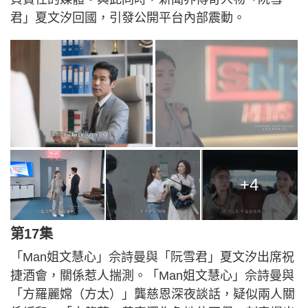
君」夏文汐回國，引發公開平台內部震動。
+4
第17集
「Man姐文慧心」佘詩曼與「阮雪君」夏文汐出席祝
捷酒會，關係惹人揣測。「Man姐文慧心」佘詩曼與
「方羅麗嫦（方太）」龔慈恩深夜談話，疑似兩人關