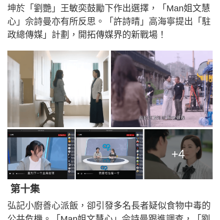
坤於「劉艷」王敏奕鼓勵下作出選擇，「Man姐文慧
心」佘詩曼亦有所反思。「許詩晴」高海寧提出「駐
政總傳媒」計劃，開拓傳媒界的新戰場！
+4
第十集
弘記小廚善心派飯，卻引發多名長者疑似食物中毒的
公共危機。「Man姐文慧心」佘詩曼跟進調查，「劉