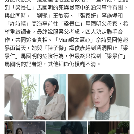
到「梁景仁」馬國明的死與暴雨中的涵洞事件有關。
與此同時，「劉艷」王敏奕、「張家妍」李施嬅和
「許詩晴」高海寧前往「梁景仁」馬國明父母家，希
望重啟調查，最終說服梁父考慮。四人決定聯手合
作，共同追查真相。「Man姐文慧心」佘詩曼回憶起
暴雨當天，她與「陳子傑」譚俊彥趕到涵洞阻止「梁
景仁」馬國明的危險行為，但最終只找到「梁景仁」
馬國明的記者證，其他細節仍模糊不清。