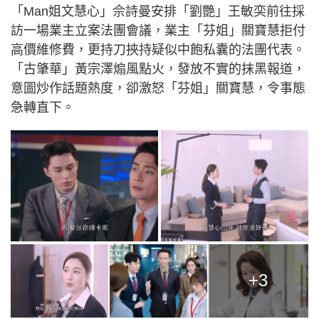
「Man姐文慧心」佘詩曼安排「劉艷」王敏奕前往採
訪一場業主立案法團會議，業主「芬姐」關寶慧拒付
高價維修費，更持刀挾持疑似中飽私囊的法團代表。
「古肇華」黃宗澤煽風點火，發放不實的抹黑報道，
意圖炒作話題熱度，卻激怒「芬姐」關寶慧，令事態
急轉直下。
+3