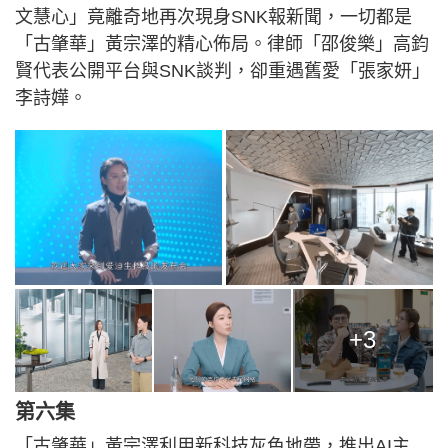
文慧心」竟離奇地再次現身SNK報新聞，一切都是
「古肇華」黃宗澤的精心佈局。律師「邵俊樂」高鈞
賢代表公開平台與SNK談判，卻重遇舊愛「張家妍」
李詩嬅。
+3
第六集
「古肇華」黃宗澤利用新科技灰色地帶，推出AI主