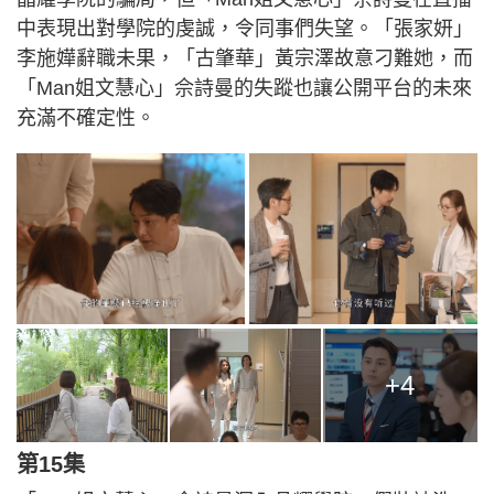
中表現出對學院的虔誠，令同事們失望。「張家妍」
李施嬅辭職未果，「古肇華」黃宗澤故意刁難她，而
「Man姐文慧心」佘詩曼的失蹤也讓公開平台的未來
充滿不確定性。
+4
第15集