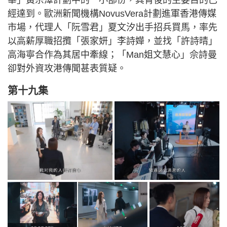
經達到。歐洲新聞機構NovusVera計劃進軍香港傳媒
市場，代理人「阮雪君」夏文汐出手招兵買馬，率先
以高薪厚職招攬「張家妍」李詩嬅，並找「許詩晴」
高海寧合作為其居中牽線；「Man姐文慧心」佘詩曼
卻對外資攻港傳聞甚表質疑。
第十九集