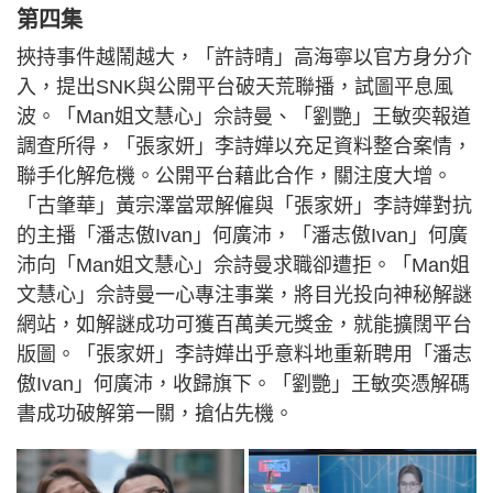
第四集
挾持事件越鬧越大，「許詩晴」高海寧以官方身分介
入，提出SNK與公開平台破天荒聯播，試圖平息風
波。「Man姐文慧心」佘詩曼、「劉艷」王敏奕報道
調查所得，「張家妍」李詩嬅以充足資料整合案情，
聯手化解危機。公開平台藉此合作，關注度大增。
「古肇華」黃宗澤當眾解僱與「張家妍」李詩嬅對抗
的主播「潘志傲Ivan」何廣沛，「潘志傲Ivan」何廣
沛向「Man姐文慧心」佘詩曼求職卻遭拒。「Man姐
文慧心」佘詩曼一心專注事業，將目光投向神秘解謎
網站，如解謎成功可獲百萬美元獎金，就能擴闊平台
版圖。「張家妍」李詩嬅出乎意料地重新聘用「潘志
傲Ivan」何廣沛，收歸旗下。「劉艷」王敏奕憑解碼
書成功破解第一關，搶佔先機。