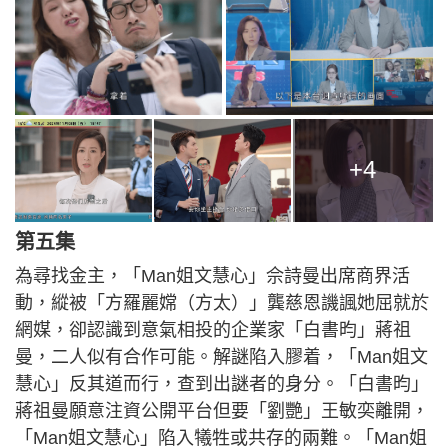
+4
第五集
為尋找金主，「Man姐文慧心」佘詩曼出席商界活
動，縱被「方羅麗嫦（方太）」龔慈恩譏諷她屈就於
網媒，卻認識到意氣相投的企業家「白書昀」蔣祖
曼，二人似有合作可能。解謎陷入膠着，「Man姐文
慧心」反其道而行，查到出謎者的身分。「白書昀」
蔣祖曼願意注資公開平台但要「劉艷」王敏奕離開，
「Man姐文慧心」陷入犧牲或共存的兩難。「Man姐