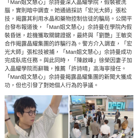
「Man姐文慧心」佘詩曼深入晶耀學院，假裝被洗
腦，實則暗中調查。她通過採訪「宏光大師」張松
技，揭露其利用水晶和藥物控制信徒的騙局。公開平
台發布報道後，「Man姐文慧心」佘詩曼在學院內假
裝昏迷，趁機獲取關鍵證据，最終與「劉艷」王敏奕
合作揭露晶耀集團的詐騙行為。警方介入調查，「宏
光大師」張松技被捕，「Man姐文慧心」佘詩曼成功
完成臥底任務。與此同時，「陳啟峰」徐榮因妻子加
入晶耀學院而辭職，推薦「許詩晴」高海寧接任。
「Man姐文慧心」佘詩曼揭露晶耀集團的新聞大獲成
功，但也引發了對她個人行為的爭議。