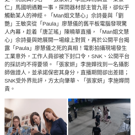
仁」馬國明遇難一事，探問器材部主管九哥，卻似乎
觸動某人的神經。「Man姐文慧心」佘詩曼與「劉
艷」王敏奕從「Paula」廖慧儀的舊平板電腦發現驚
人內幕，趁着「唐芷瑤」陳曉華直播，「Man姐文慧
心」佘詩曼與她展開一場線上對質，再於公開平台揭
露「Paula」廖慧儀之死的真相！電影拍攝現場發生
工業意外，工作人員卻被下封口令，SNK、公開平台
的採訪均不得要領。「張家妍」李施嬅找到一名攝影
師做證人，並承諾保密其身分，直播期間卻出差錯；
SNK受外界批評，方太向肇華、「張家妍」李施嬅問
責。