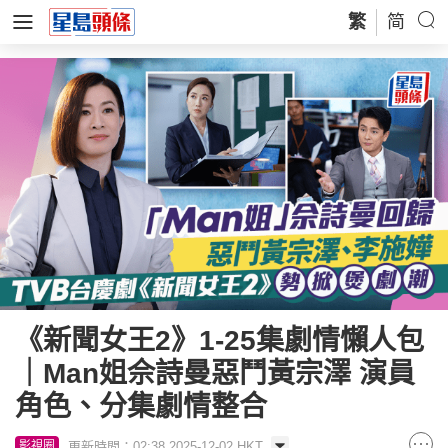
繁
简
《新聞女王2》1-25集劇情懶人包
｜Man姐佘詩曼惡鬥黃宗澤 演員
角色、分集劇情整合
更新時間：02:38 2025-12-02 HKT
影視圈