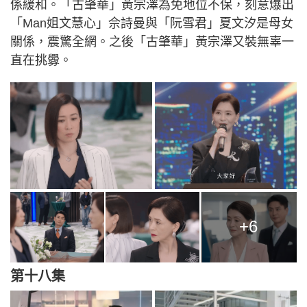
係緩和。「古肇華」黃宗澤為免地位不保，刻意爆出
「Man姐文慧心」佘詩曼與「阮雪君」夏文汐是母女
關係，震驚全網。之後「古肇華」黃宗澤又裝無辜一
直在挑釁。
+6
第十八集