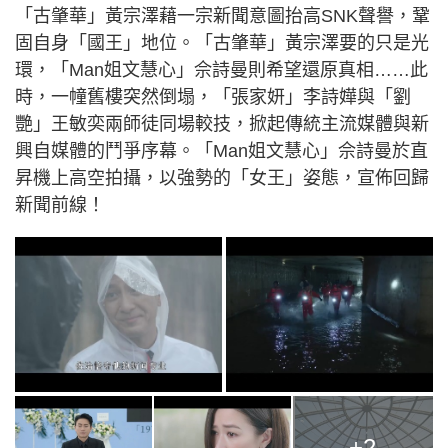
「古肇華」黃宗澤藉一宗新聞意圖抬高SNK聲譽，鞏
固自身「國王」地位。「古肇華」黃宗澤要的只是光
環，「Man姐文慧心」佘詩曼則希望還原真相……此
時，一幢舊樓突然倒塌，「張家妍」李詩嬅與「劉
艷」王敏奕兩師徒同場較技，掀起傳統主流媒體與新
興自媒體的鬥爭序幕。「Man姐文慧心」佘詩曼於直
昇機上高空拍攝，以強勢的「女王」姿態，宣佈回歸
新聞前線！
+2