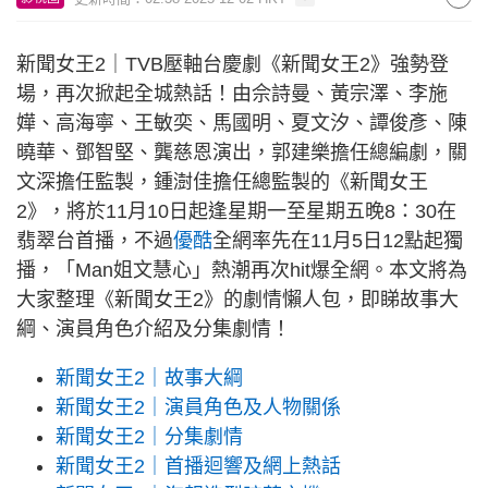
新聞女王2｜TVB壓軸台慶劇《新聞女王2》強勢登
場，再次掀起全城熱話！由佘詩曼、黃宗澤、李施
嬅、高海寧、王敏奕、馬國明、夏文汐、譚俊彥、陳
曉華、鄧智堅、龔慈恩演出，郭建樂擔任總編劇，關
文深擔任監製，鍾澍佳擔任總監製的《新聞女王
2》，將於11月10日起逢星期一至星期五晚8：30在
翡翠台首播，不過
優酷
全網率先在11月5日12點起獨
播，「Man姐文慧心」熱潮再次hit爆全網。本文將為
大家整理《新聞女王2》的劇情懶人包，即睇故事大
綱、演員角色介紹及分集劇情
！
新聞女王2｜故事大綱
新聞女王2｜演員角色及人物關係
新聞女王2｜分集劇情
新聞女王2｜首播迴響及網上熱話