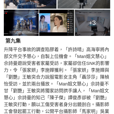
+3
第九集
升降平台事故的調查陷膠着，「許詩晴」高海寧將內
部文件交予慧心，自製上位機會。「Man姐文慧心」
佘詩曼遊說受害者家屬受訪，家屬卻信任SNK的影響
力，令「張家妍」李施嬅獲利。「張家妍」李施嬅與
「劉艷」王敏奕合力說服電影女主角「聶莎莎」陳楨
怡受訪，並於兩台播放。「Man姐文慧心」佘詩曼不
甘「劉艷」王敏奕將獨家訪問拱手讓人，「Man姐文
慧心」佘詩曼的知己「陳子傑」譚俊彥卻被「劉艷」
王敏奕打動，願以工傷受害者身分出鏡剖白。攝影師
工會發起罷工行動，公開平台攝影師「馬家明」吳業