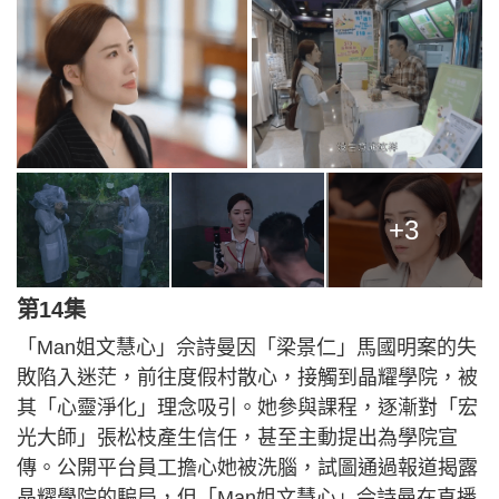
+3
第14集
「Man姐文慧心」佘詩曼因「梁景仁」馬國明案的失
敗陷入迷茫，前往度假村散心，接觸到晶耀學院，被
其「心靈淨化」理念吸引。她參與課程，逐漸對「宏
光大師」張松枝產生信任，甚至主動提出為學院宣
傳。公開平台員工擔心她被洗腦，試圖通過報道揭露
晶耀學院的騙局，但「Man姐文慧心」佘詩曼在直播