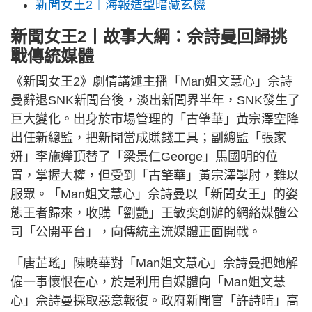
新聞女王2｜海報造型暗藏玄機
新聞女王2丨故事大綱：佘詩曼回歸挑
戰傳統媒體
《新聞女王2》劇情講述主播「Man姐文慧心」佘詩
曼辭退SNK新聞台後，淡出新聞界半年，SNK發生了
巨大變化。出身於市場管理的「古肇華」黃宗澤空降
出任新總監，把新聞當成賺錢工具；副總監「張家
妍」李施嬅頂替了「梁景仁George」馬國明的位
置，掌握大權，但受到「古肇華」黃宗澤掣肘，難以
服眾。「Man姐文慧心」佘詩曼以「新聞女王」的姿
態王者歸來，收購「劉艷」王敏奕創辦的網絡媒體公
司「公開平台」，向傳統主流媒體正面開戰。
「唐芷瑤」陳曉華對「Man姐文慧心」佘詩曼把她解
僱一事懷恨在心，於是利用自媒體向「Man姐文慧
心」佘詩曼採取惡意報復。政府新聞官「許詩晴」高