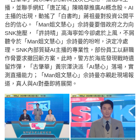
播，並聯手網紅「唐芷瑤」陳曉華推廣AI概念股。AI
主播的出現，動搖了「白書昀」蔣祖曼對投資公開平
台的信心。「Man姐文慧心」佘詩曼要借政府之力向
SNK施壓，「許詩晴」高海寧如今卻處於上風，不屑
聽令於「Man姐文慧心」佘詩曼的吩咐，決定冷處
理。SNK內部質疑AI主播的專業性，部份員工以辭職
作脅要求撤回新方案。此時，警方於海底發現戰時遺
留炸彈，「古肇華」黃宗澤決派「AI慧心」落場，實
測直播能力；「Man姐文慧心」佘詩曼亦親赴現場報
道，真人與AI對壘即將展開。