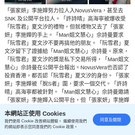
「張家妍」李施嬅努力拉人入NovusVera，甚至去
SNK 及公開平台拉人。「許詩晴」高海寧被爆收受
「阮雪君」夏文汐的禮物，但就禮物又去了「張家
妍」李施嬅的手上。「Man姐文慧心」佘詩曼要求
「阮雪君」夏文汐不要再搞他的朋友。「阮雪君」夏
文汐留下了證據給「Man姐文慧心」佘詩曼。原來，
「阮雪君」夏文汐的獎是私下交易所得，「Man姐文
慧心」佘詩曼在公開平台報出。NovusVera也否認了
投資香港，都否認「阮雪君」夏文汐的身份。「張家
妍」李施嬅被「脫S者」圍，要求一個交代。「許詩
晴」高海寧都被針對。「Man姐文慧心」佘詩曼邀請
「張家妍」李施嬅入公開平台，但「張家妍」李施嬅
一日唔解決就唔入新聞界。「唐芷瑤」陳曉華爆出香
本網站正使用 Cookies
港女首富生cancer，估計係「白書昀」蔣祖曼。「唐
同意及關閉
我們使用 Cookie 改善網站體驗。 繼續使用我們
芷瑤」陳曉華用AI 去整一張「白書昀」蔣祖曼的病
的網站即表示您同意我們的 Cookie 政策。
相。