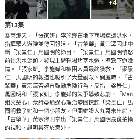
+4
第13集
暴雨那天，「張家妍」李施嬅在地下商場遭遇洪水，
指揮眾人避險並傳回報道，「古肇華」黃宗澤因此中
斷「梁景仁」馬國明的節目。「梁景仁」馬國明憤怒
前往洪水源頭，發現上遊靶場堵塞水道，導致下遊險
情。「張家妍」李施嬅和被困人員最終獲救，「梁景
仁」馬國明的報道也吸引了大量觀眾。開庭時，「古
肇華」黃宗澤否認曾鼓勵危險行為，反指「梁景仁」
馬國明和「張家妍」李施嬅的競爭導致悲劇。「Man
姐文慧心」佘詩曼通過心理治療回憶起「梁景仁」馬
國明救了她和一個小朋友，但關鍵證人九哥未出庭，
「古肇華」黃宗澤則拿出「梁景仁」馬國明最後拍攝
的視頻，證明其死於意外。