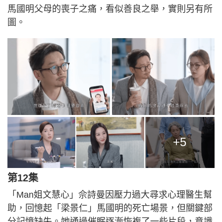
馬國明父母的喪子之痛，看似善良之舉，實則另有所
圖。
+5
第12集
「Man姐文慧心」佘詩曼因壓力過大尋求心理醫生幫
助，回憶起「梁景仁」馬國明的死亡場景，但關鍵部
分記憶缺失。她通過催眠逐漸恢複了一些片段，意識