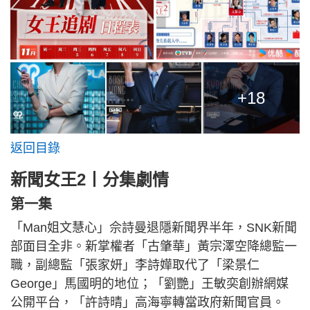
+18
返回目錄
新聞女王2丨分集劇情
第一集
「Man姐文慧心」佘詩曼退隱新聞界半年，SNK新聞
部面目全非。新掌權者「古肇華」黃宗澤空降總監一
職，副總監「張家妍」李詩嬅取代了「梁景仁
George」馬國明的地位；「劉艷」王敏奕創辦網媒
公開平台，「許詩晴」高海寧轉當政府新聞官員。