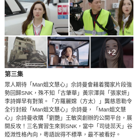
+2
第三集
眾人期待「Man姐文慧心」佘詩曼會藉着獨家片段強
勢回歸SNK，殊不知「古肇華」黃宗澤與「張家妍」
李詩嬅早有對策。「方羅麗嫦（方太）」龔慈恩勒令
全行封殺「Man姐文慧心」佘詩曼，「Man姐文慧
心」佘詩曼收購「劉艷」王敏奕創辦的公開平台，展
開反攻！三名實習生來到SNK，當中「司徒蕊天」谷
婭溦性格內向，粵語說得不標準，最不被看好。