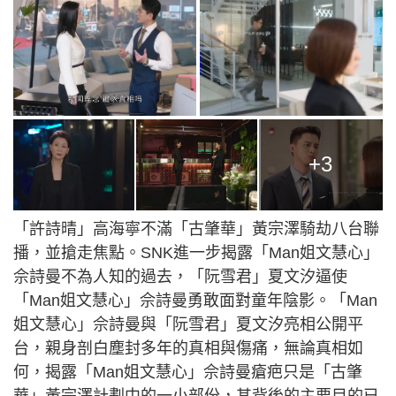
+3
「許詩晴」高海寧不滿「古肇華」黃宗澤騎劫八台聯
播，並搶走焦點。SNK進一步揭露「Man姐文慧心」
佘詩曼不為人知的過去，「阮雪君」夏文汐逼使
「Man姐文慧心」佘詩曼勇敢面對童年陰影。「Man
姐文慧心」佘詩曼與「阮雪君」夏文汐亮相公開平
台，親身剖白塵封多年的真相與傷痛，無論真相如
何，揭露「Man姐文慧心」佘詩曼瘡疤只是「古肇
華」黃宗澤計劃中的一小部份，其背後的主要目的已