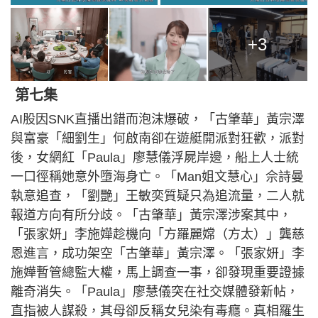
+3
第七集
AI股因SNK直播出錯而泡沫爆破，「古肇華」黃宗澤
與富豪「細劉生」何啟南卻在遊艇開派對狂歡，派對
後，女網紅「Paula」廖慧儀浮屍岸邊，船上人士統
一口徑稱她意外墮海身亡。「Man姐文慧心」佘詩曼
執意追查，「劉艷」王敏奕質疑只為追流量，二人就
報道方向有所分歧。「古肇華」黃宗澤涉案其中，
「張家妍」李施嬅趁機向「方羅麗嫦（方太）」龔慈
恩進言，成功架空「古肇華」黃宗澤。「張家妍」李
施嬅暫管總監大權，馬上調查一事，卻發現重要證據
離奇消失。「Paula」廖慧儀突在社交媒體發新帖，
直指被人謀殺，其母卻反稱女兒染有毒癮。真相羅生