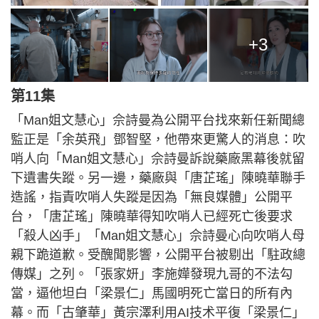
+3
第11集
「Man姐文慧心」佘詩曼為公開平台找來新任新聞總
監正是「余英飛」鄧智堅，他帶來更驚人的消息：吹
哨人向「Man姐文慧心」佘詩曼訴說藥廠黑幕後就留
下遺書失蹤。另一邊，藥廠與「唐芷瑤」陳曉華聯手
造謠，指責吹哨人失蹤是因為「無良媒體」公開平
台，「唐芷瑤」陳曉華得知吹哨人已經死亡後要求
「殺人凶手」「Man姐文慧心」佘詩曼心向吹哨人母
親下跪道歉。受醜聞影響，公開平台被剔出「駐政總
傳媒」之列。「張家妍」李施嬅發現九哥的不法勾
當，逼他坦白「梁景仁」馬國明死亡當日的所有內
幕。而「古肇華」黃宗澤利用AI技术平復「梁景仁」