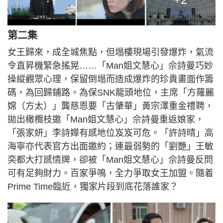
第二集
女王歸來，成全城焦點，但塌樓現場引發爆炸，氣流
令直昇機緊急搖晃……「Man姐文慧心」佘詩曼巧妙
操縱觀眾心理，保留倒塌而造成爆炸的珍貴畫面作籌
碼，為回歸鋪路。為保SNK龍頭地位，主席「方羅麗
嫦（方太）」龔慈恩要「古肇華」黃宗澤重金禮聘，
拋出橄欖枝邀「Man姐文慧心」佘詩曼重返娘家，
「張家妍」李詩嬅有感地位岌岌可危。「許詩晴」高
海寧亦代表官方出面邀約；連最弱勢的「劉艷」王敏
奕都大打感情牌，卻被「Man姐文慧心」佘詩曼反問
可有足夠財力。百家爭鳴，全力爭取女王加盟。隨着
Prime Time臨近，獨家片段到底花落誰家？