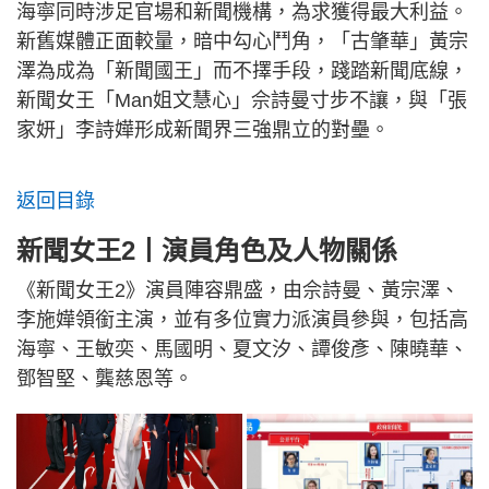
海寧同時涉足官場和新聞機構，為求獲得最大利益。
新舊媒體正面較量，暗中勾心鬥角，「古肇華」黃宗
澤為成為「新聞國王」而不擇手段，踐踏新聞底線，
新聞女王「Man姐文慧心」佘詩曼寸步不讓，與「張
家妍」李詩嬅形成新聞界三強鼎立的對壘。
返回目錄
新聞女王2丨演員角色及人物關係
《新聞女王2》演員陣容鼎盛，由佘詩曼、黃宗澤、
李施嬅領銜主演，並有多位實力派演員參與，包括高
海寧、王敏奕、馬國明、夏文汐、譚俊彥、陳曉華、
鄧智堅、龔慈恩等。