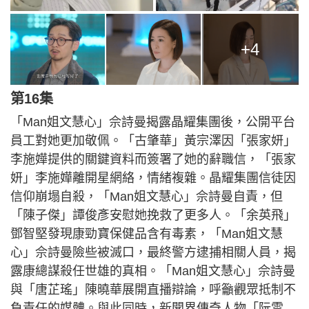
+4
第16集
「Man姐文慧心」佘詩曼揭露晶耀集團後，公開平台
員工對她更加敬佩。「古肇華」黃宗澤因「張家妍」
李施嬅提供的關鍵資料而簽署了她的辭職信，「張家
妍」李施嬅離開星網絡，情緒複雜。晶耀集團信徒因
信仰崩塌自殺，「Man姐文慧心」佘詩曼自責，但
「陳子傑」譚俊彥安慰她挽救了更多人。「余英飛」
鄧智堅發現康勁寶保健品含有毒素，「Man姐文慧
心」佘詩曼險些被滅口，最終警方逮捕相關人員，揭
露康總謀殺任世雄的真相。「Man姐文慧心」佘詩曼
與「唐芷瑤」陳曉華展開直播辯論，呼籲觀眾抵制不
負責任的媒體。與此同時，新聞界傳奇人物「阮雪