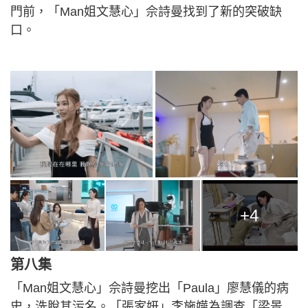
門前，「Man姐文慧心」佘詩曼找到了新的突破缺
口。
+4
第八集
「Man姐文慧心」佘詩曼挖出「Paula」廖慧儀的病
史，洗脫其污名。「張家妍」李施嬅為調查「梁景