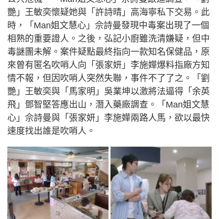
艷」王敏奕懷疑她與「許詩晴」高海寧私下交易。此
時，「Man姐文慧心」佘詩曼發現中毒案出現了一個
相熟的重要證人。之後，弘記小廚雖洗清嫌疑，但中
毒謎團未解。案件疑點最終指向一款知名保健品，原
來曾有匿名吹哨人向「張家妍」李施嬅爆料指廠方知
情不報，但因吹哨人突然失聯，事件不了了之。「劉
艷」王敏奕與「馬家明」吳業坤以激將法逼得「余英
飛」鄧智堅答應出山，潛入藥廠調查。「Man姐文慧
心」佘詩曼與「張家妍」李施嬅兩路人馬，欲以最快
速度找出誰是吹哨人。