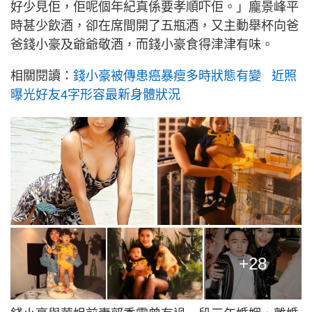
好少見佢，佢呢個年紀真係要孝順吓佢。」龐景峰平
時甚少飲酒，卻在席間開了五瓶酒，又主動舉杯向爸
爸錢小豪及爺爺敬酒，而錢小豪食得津津有味。
相關閱讀：
錢小豪被傳患癌暴瘦多時狀態有變 近照
曝光好友4字形容最新身體狀況
+28