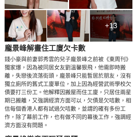
+13
龐景峰解畫住工廈欠卡數
錢小豪與前妻郭秀雲的兒子龐景峰之前被《東周刊》
獨家爆，因為被同居女友劉溫馨狠飛，他需即時搬
離，失戀後流落街頭，龐景峰只能暫居於朋友，沒有
獨立廁所的舊式工廈單位，加上因為經營武術學校欠
債要打三份工。他解釋因搬屋而住工廈，只居住兩星
期已搬離，又強調經濟方面可以，欠債是欠咭數，相
信每個香港人都有試過欠咭數，並謂的確有多份工
作，除了幕前工作，也有做不同的幕後工作，強調經
濟方面沒有問題。