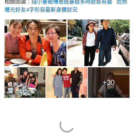
相關閱讀：
錢小豪被傳患癌暴瘦多時狀態有變 近照
曝光好友4字形容最新身體狀況
+30