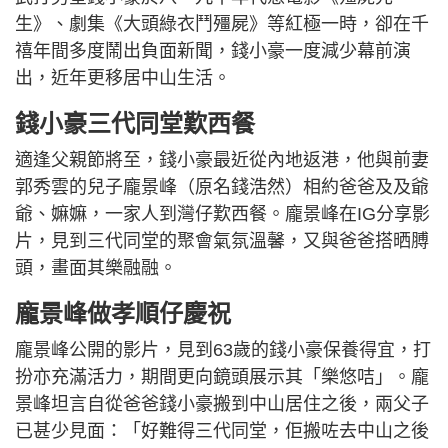
生》、劇集《大頭綠衣鬥殭屍》等紅極一時，卻在千
禧年間多度鬧出負面新聞，錢小豪一度減少幕前演
出，近年更移居中山生活。
錢小豪三代同堂歎西餐
適逢父親節將至，錢小豪最近從內地返港，他與前妻
郭秀雲的兒子龐景峰（原名錢浩然）相約爸爸及及爺
爺、嫲嫲，一家人到灣仔歎西餐。龐景峰在IG分享影
片，見到三代同堂的聚會氣氛溫馨，又與爸爸搭晒膊
頭，畫面其樂融融。
龐景峰做孝順仔慶祝
龐景峰公開的影片，見到63歲的錢小豪保養得宜，打
扮亦充滿活力，期間更向鏡頭展示其「樂悠咭」。龐
景峰坦言自從爸爸錢小豪搬到中山居住之後，兩父子
已甚少見面：「好難得三代同堂，佢搬咗去中山之後