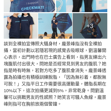
+3
談到全裸拍宣傳照大騷身材，龐景峰指沒有全裸拍
攝，當初計劃以若隱若現的感覺去吸眼球，劉溫馨開
心表示，出門時也在巴士廣告上看到，指男友練出六
塊腹肌付出很大，問她是否經常見到男友的腹肌？她
指是時有時無，若對方吃多了腹肌會消失。龐景峰透
露為拍攝也有積極訓練脫脂，「因為無衫着，都脫無
可脫！」又指平日工作需要很高運動量，體脂長期在
10%以下，這次拍攝更減到5%，非常乾身。問劉溫
馨可以挑戰男友的性感照？她笑言可騷人魚線，龐景
峰則指可在胸前放兩個警鐘。