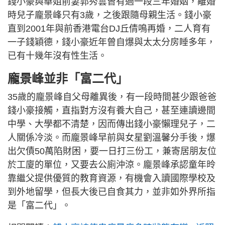
錢小豪與華姐前妻郭秀雲曾有過一段三年婚姻，離婚
時兒子龐景峰只有3歲，之後跟隨母親生活。錢小豪
直到2001年與前香港電台DJ丘倩鳴再婚，二人育有
一子錢穎德，錢小豪近年曾自爆與太太分房睡多年，
已有十幾年沒有性生活。
龐景峰並非「富二代」
35歲的龐景峰自父母離異後，有一段時間甚少跟爸爸
錢小豪接觸，直指對方沒有養大自己，甚至連讀邊間
中學、大學都不清楚，因而傳出錢小豪懶理兒子，二
人關係冷淡。而龐景峰早前與女星劉溫馨分手後，爆
出欠債50萬陷財困，要一日打三份工，兼寄居朋友位
於工廈的單位，又要去公廁沖涼。龐景峰承認童年昤
靠繼父提供優質的教育資源，有機會入讀國際學校及
到外地留學，但長大後已自食其力，並非如外界所指
是「富二代」。