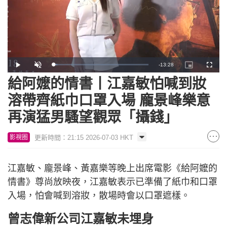
Remaining
-
13:28
Loaded
:
Play
Unmute
Picture-
Fullscr
4.33%
in-
Picture
給阿嬤的情書丨江嘉敏怕喊到妝
Time
溶帶齊紙巾口罩入場 龐景峰樂意
再演猛男騷望觀眾「攝錢」
更新時間：21:15 2026-07-03 HKT
影視圈
江嘉敏、龐景峰、黃嘉樂等晚上出席電影《給阿嬤的
情書》尊尚放映夜，江嘉敏表示已準備了紙巾和口罩
入場，怕會喊到溶妝，散場時會以口罩遮樣。
曾志偉新公司江嘉敏未埋身