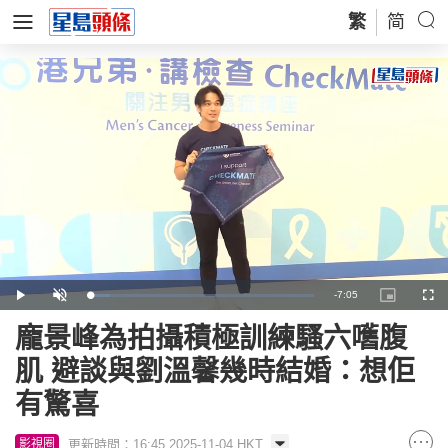
繁
简
Remaining
-
7:05
Loaded
:
Play
Unmute
Picture-
Full
8.89%
in-
Picture
Time
龐景峰為拍攝積極訓練騷六嚿腹
肌 避談與劉溫馨幾時結婚：想佢
有驚喜
更新時間：16:45 2025-11-04 HKT
影視圈