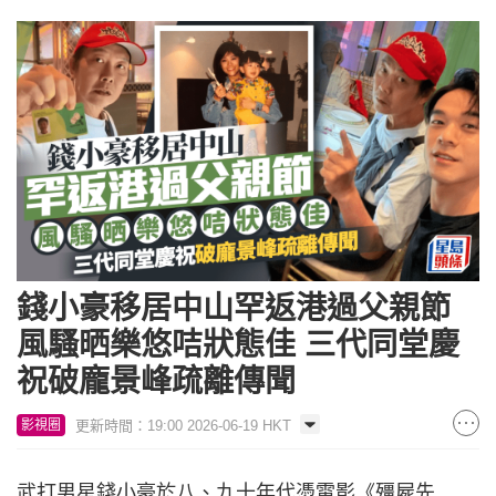
錢小豪移居中山罕返港過父親節
風騷晒樂悠咭狀態佳 三代同堂慶
祝破龐景峰疏離傳聞
更新時間：19:00 2026-06-19 HKT
影視圈
武打男星錢小豪於八、九十年代憑電影《殭屍先