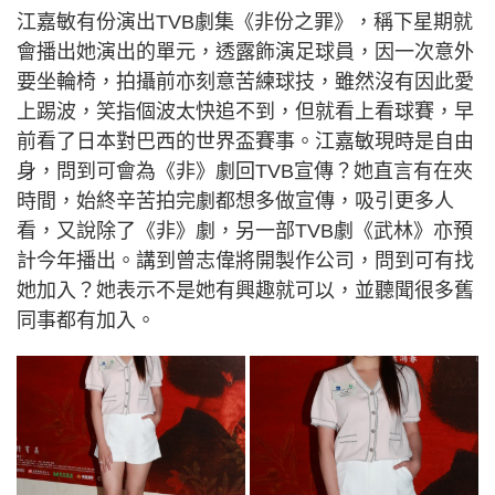
江嘉敏有份演出TVB劇集《非份之罪》，稱下星期就
會播出她演出的單元，透露飾演足球員，因一次意外
要坐輪椅，拍攝前亦刻意苦練球技，雖然沒有因此愛
上踢波，笑指個波太快追不到，但就看上看球賽，早
前看了日本對巴西的世界盃賽事。江嘉敏現時是自由
身，問到可會為《非》劇回TVB宣傳？她直言有在夾
時間，始終辛苦拍完劇都想多做宣傳，吸引更多人
看，又說除了《非》劇，另一部TVB劇《武林》亦預
計今年播出。講到曾志偉將開製作公司，問到可有找
她加入？她表示不是她有興趣就可以，並聽聞很多舊
同事都有加入。