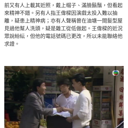
前又有人上載其近照，戴上帽子、滿臉鬍鬚，但看起
來精神不錯。另有人指王偉樑因演戲太投入難以抽
離，疑患上精神病；亦有人聲稱曾在油塘一間髮型屋
見過他幫人洗頭，疑是雜工從低做起。王偉樑的近況
眾說紛紜，但他的電話號碼已更改，所以未能聯絡他
求證。