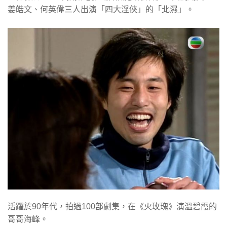
姜皓文、何英偉三人出演「四大淫俠」的「北濕」。
活躍於90年代，拍過100部劇集，在《火玫瑰》演溫碧霞的
哥哥海峰。