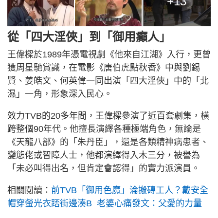
+13
從「四大淫俠」到「御用癲人」
王偉樑於1989年憑電視劇《他來自江湖》入行，更曾
獲周星馳賞識，在電影《唐伯虎點秋香》中與劉錫
賢、姜皓文、何英偉一同出演「四大淫俠」中的「北
濕」一角，形象深入民心。
效力TVB的20多年間，王偉樑參演了近百套劇集，橫
跨整個90年代。他擅長演繹各種極端角色，無論是
《天龍八部》的「朱丹臣」，還是各類精神病患者、
變態佬或智障人士，他都演繹得入木三分，被譽為
「未必叫得出名，但肯定會認得」的實力派演員。
相關閱讀：
前TVB「御用色魔」淪搬磚工人？戴安全
帽穿螢光衣踎街邊湊B 老婆心痛發文：父愛的力量