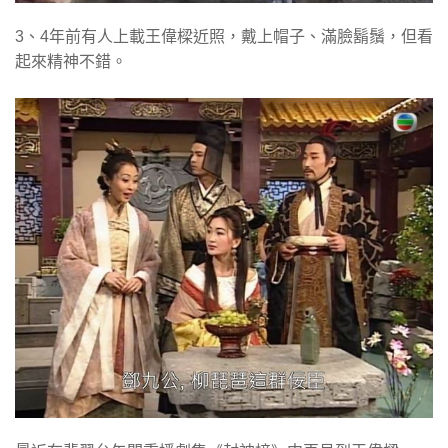
3、4年前有人上載王偉樑近照，戴上帽子、滿臉鬍鬚，但看
起來精神不錯。