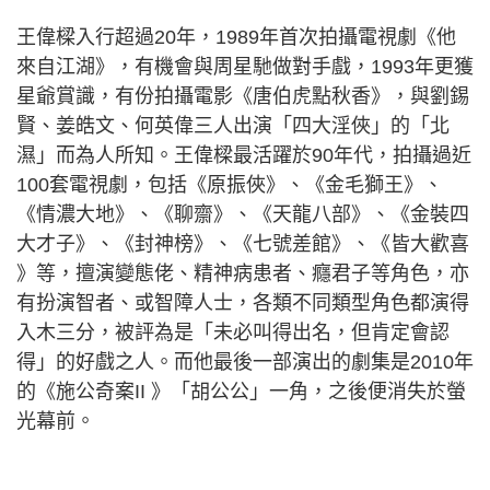
王偉樑入行超過20年，1989年首次拍攝電視劇《他
來自江湖》，有機會與周星馳做對手戲，1993年更獲
星爺賞識，有份拍攝電影《唐伯虎點秋香》，與劉錫
賢、姜皓文、何英偉三人出演「四大淫俠」的「北
濕」而為人所知。王偉樑最活躍於90年代，拍攝過近
100套電視劇，包括《原振俠》、《金毛獅王》、
《情濃大地》、《聊齋》、《天龍八部》、《金裝四
大才子》、《封神榜》、《七號差館》、《皆大歡喜
》等，擅演變態佬、精神病患者、癮君子等角色，亦
有扮演智者、或智障人士，各類不同類型角色都演得
入木三分，被評為是「未必叫得出名，但肯定會認
得」的好戲之人。而他最後一部演出的劇集是2010年
的《施公奇案II 》「胡公公」一角，之後便消失於螢
光幕前。