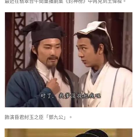
最近在翡翠台午間重播劇集《封神榜》中再見到王偉樑。
飾演昏君紂玉之臣「鄧九公」。