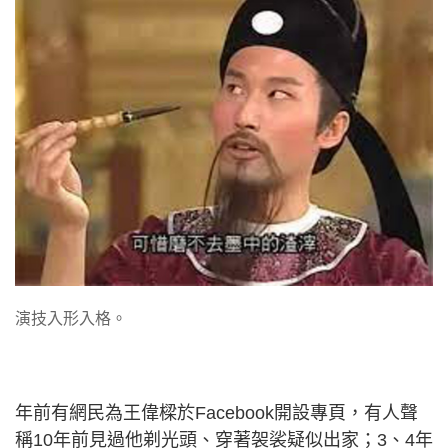
演技入形入格。
年前有網民為王偉樑於Facebook開設專頁，有人聲
稱10年前見過他剃光頭、穿著袈裟疑似出家；3、4年