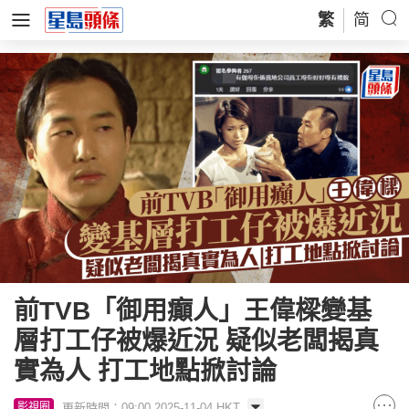
繁
简
前TVB「御用癲人」王偉樑變基
層打工仔被爆近況 疑似老闆揭真
實為人 打工地點掀討論
更新時間：09:00 2025-11-04 HKT
影視圈