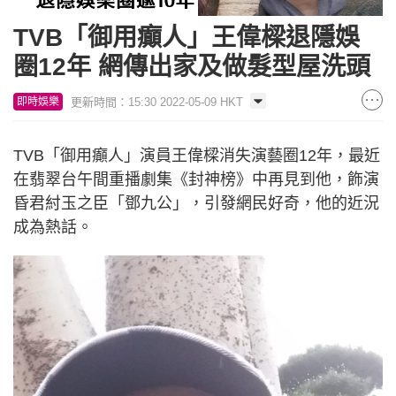
TVB「御用癲人」王偉樑退隱娛
圈12年 網傳出家及做髮型屋洗頭
更新時間：15:30 2022-05-09 HKT
即時娛樂
TVB「御用癲人」演員王偉樑消失演藝圈12年，最近
在翡翠台午間重播劇集《封神榜》中再見到他，飾演
昏君紂玉之臣「鄧九公」，引發網民好奇，他的近況
成為熱話。