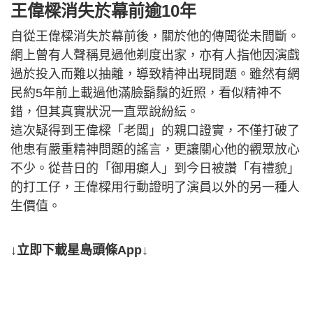
王偉樑消失於幕前逾10年
自從王偉樑消失於幕前後，關於他的傳聞從未間斷。
網上曾有人聲稱見過他剃度出家，亦有人指他因演戲
過於投入而難以抽離，導致精神出現問題。雖然有網
民約5年前上載過他滿臉鬍鬚的近照，看似精神不
錯，但其真實狀況一直眾說紛紜。
這次疑得到王偉樑「老闆」的親口證實，不僅打破了
他患有嚴重精神問題的謠言，更讓關心他的觀眾放心
不少。從昔日的「御用癲人」到今日被讚「有禮貌」
的打工仔，王偉樑用行動證明了演員以外的另一種人
生價值。
↓立即下載星島頭條App↓