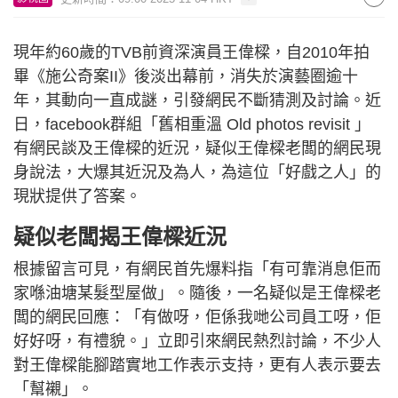
現年約60歲的TVB前資深演員王偉樑，自2010年拍
畢《施公奇案II》後淡出幕前，消失於演藝圈逾十
年，其動向一直成謎，引發網民不斷猜測及討論。近
日，facebook群組「舊相重溫 Old photos revisit 」
有網民談及王偉樑的近況，疑似王偉樑老闆的網民現
身說法，大爆其近況及為人，為這位「好戲之人」的
現狀提供了答案。
疑似老闆揭王偉樑近況
根據留言可見，有網民首先爆料指「有可靠消息佢而
家喺油塘某髮型屋做」。隨後，一名疑似是王偉樑老
闆的網民回應：「有做呀，佢係我哋公司員工呀，佢
好好呀，有禮貌。」立即引來網民熱烈討論，不少人
對王偉樑能腳踏實地工作表示支持，更有人表示要去
「幫襯」。