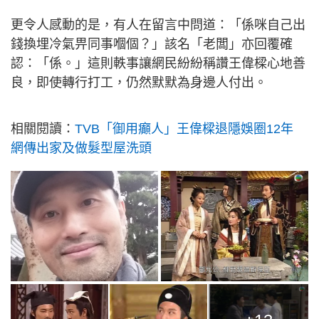
更令人感動的是，有人在留言中問道：「係咪自己出
錢換埋冷氣畀同事嗰個？」該名「老闆」亦回覆確
認：「係。」這則軼事讓網民紛紛稱讚王偉樑心地善
良，即使轉行打工，仍然默默為身邊人付出。
相關閱讀：
TVB「御用癲人」王偉樑退隱娛圈12年
網傳出家及做髮型屋洗頭