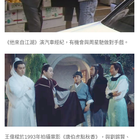
《他來自江湖》演汽車經紀，有機會與周星馳做對手戲。
王偉樑於1993年拍攝電影《唐伯虎點秋香》，與劉錫賢、