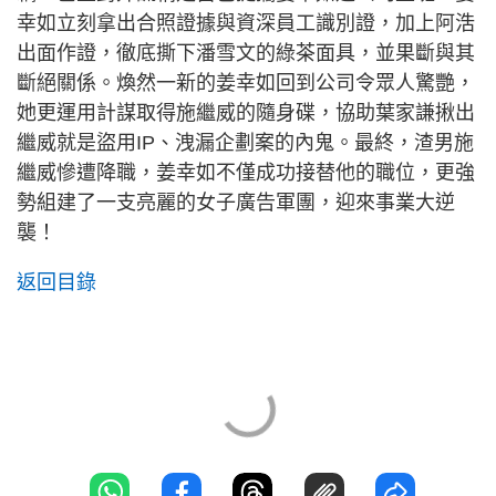
幸如立刻拿出合照證據與資深員工識別證，加上阿浩
出面作證，徹底撕下潘雪文的綠茶面具，並果斷與其
斷絕關係。煥然一新的姜幸如回到公司令眾人驚艷，
她更運用計謀取得施繼威的隨身碟，協助葉家謙揪出
繼威就是盜用IP、洩漏企劃案的內鬼。最終，渣男施
繼威慘遭降職，姜幸如不僅成功接替他的職位，更強
勢組建了一支亮麗的女子廣告軍團，迎來事業大逆
襲！
返回目錄