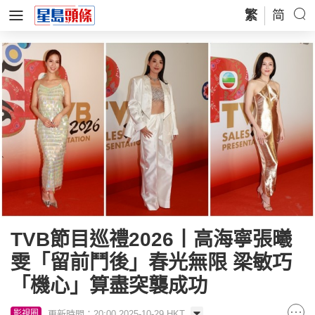
繁
简
TVB節目巡禮2026丨高海寧張曦
雯「留前鬥後」春光無限 梁敏巧
「機心」算盡突襲成功
更新時間：20:00 2025-10-29 HKT
影視圈