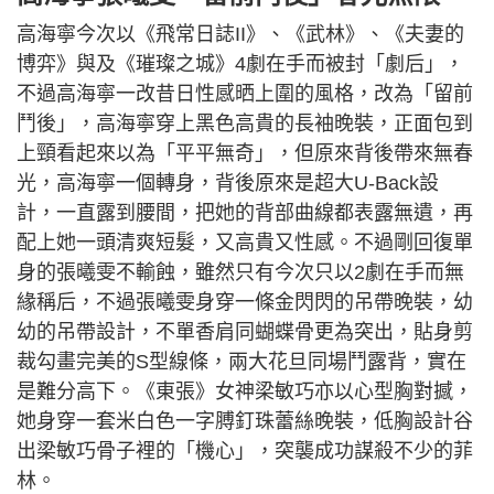
高海寧今次以《飛常日誌II》、《武林》、《夫妻的
博弈》與及《璀璨之城》4劇在手而被封「劇后」，
不過高海寧一改昔日性感晒上圍的風格，改為「留前
鬥後」，高海寧穿上黑色高貴的長袖晚裝，正面包到
上頸看起來以為「平平無奇」，但原來背後帶來無春
光，高海寧一個轉身，背後原來是超大U-Back設
計，一直露到腰間，把她的背部曲線都表露無遺，再
配上她一頭清爽短髮，又高貴又性感。不過剛回復單
身的張曦雯不輸蝕，雖然只有今次只以2劇在手而無
緣稱后，不過張曦雯身穿一條金閃閃的吊帶晚裝，幼
幼的吊帶設計，不單香肩同蝴蝶骨更為突出，貼身剪
裁勾畫完美的S型線條，兩大花旦同場鬥露背，實在
是難分高下。《東張》女神梁敏巧亦以心型胸對撼，
她身穿一套米白色一字膊釘珠蕾絲晚裝，低胸設計谷
出梁敏巧骨子裡的「機心」，突襲成功謀殺不少的菲
林。