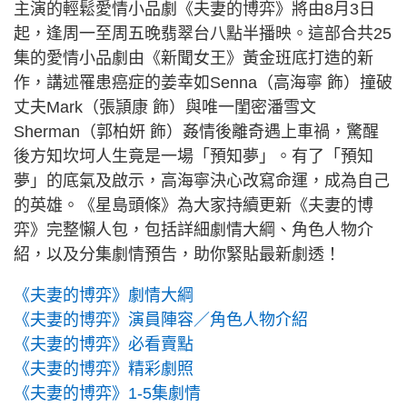
主演的輕鬆愛情小品劇《夫妻的博弈》將由8月3日
起，逢周一至周五晚翡翠台八點半播映。這部合共25
集的愛情小品劇由《新聞女王》黃金班底打造的新
作，講述罹患癌症的姜幸如Senna（高海寧 飾）撞破
丈夫Mark（張頴康 飾）與唯一閨密潘雪文
Sherman（郭柏妍 飾）姦情後離奇遇上車禍，驚醒
後方知坎坷人生竟是一場「預知夢」。有了「預知
夢」的底氣及啟示，高海寧決心改寫命運，成為自己
的英雄。《星島頭條》為大家持續更新《夫妻的博
弈》完整懶人包，包括詳細劇情大綱、角色人物介
紹，以及分集劇情預告，助你緊貼最新劇透！
《夫妻的博弈》劇情大綱
《夫妻的博弈》演員陣容／角色人物介紹
《夫妻的博弈》必看賣點
《夫妻的博弈》精彩劇照
《夫妻的博弈》1-5集劇情