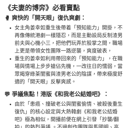
《夫妻的博弈》必看賣點
🥊 爽快的「開天眼」復仇爽劇：
女主角姜幸如重生後帶着「預知能力」開掛，不
再像傳統港劇一樣隱忍，而是主動設局反制渣男
前夫與心機小三，把他們玩弄於股掌之間，職場
上更是帶領女性團隊一路逆襲，爽度破表，
重生的姜幸如利用帶回來的「預知能力」，在職
場與情場上步步搶佔先機，一改往日的懦弱，當
眾揭穿綠茶閨蜜與渣男老公的陰謀，帶來極度舒
適的「開天眼」反擊爽感。
💬 爭議焦點！港版《和我老公結婚吧》：
由於「患癌、撞破老公與閨蜜偷情、被殺後重生
復仇」的核心設定與大熱韓劇《和我老公結婚
吧》極為相似，開播前便在網上引發「抄襲/翻
拍」的熱烈爭議 。不過創作團隊與馬國明、高