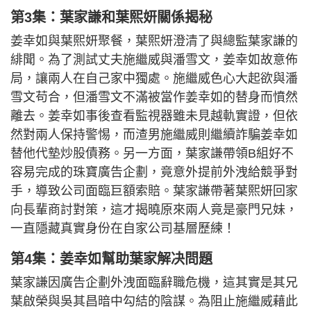
第3集：葉家謙和葉熙妍關係揭秘
姜幸如與葉熙妍聚餐，葉熙妍澄清了與總監葉家謙的
緋聞。為了測試丈夫施繼威與潘雪文，姜幸如故意佈
局，讓兩人在自己家中獨處。施繼威色心大起欲與潘
雪文苟合，但潘雪文不滿被當作姜幸如的替身而憤然
離去。姜幸如事後查看監視器雖未見越軌實證，但依
然對兩人保持警惕，而渣男施繼威則繼續詐騙姜幸如
替他代墊炒股債務。另一方面，葉家謙帶領B組好不
容易完成的珠寶廣告企劃，竟意外提前外洩給競爭對
手，導致公司面臨巨額索賠。葉家謙帶著葉熙妍回家
向長輩商討對策，這才揭曉原來兩人竟是豪門兄妹，
一直隱藏真實身份在自家公司基層歷練！
第4集：姜幸如幫助葉家解决問題
葉家謙因廣告企劃外洩面臨辭職危機，這其實是其兄
葉啟榮與吳其昌暗中勾結的陰謀。為阻止施繼威藉此