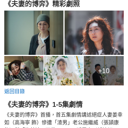
《夫妻的博弈》精彩劇照
+10
返回目錄
《夫妻的博弈》1-5集劇情
《夫妻的博弈》首播，首五集劇情講述絕症人妻姜幸
如（高海寧 飾）慘遭「渣男」老公施繼威（張頴康