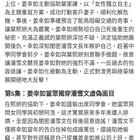
上位，姜幸如主動協助葉家謙，以「女性獨立自主」
為主題重寫方案，成功打動客戶妻子，順利化解危
機。事後，姜幸如準確預言了鴕鳥阻礙交通的奇事，
讓葉熙妍大為震驚。姜幸如順勢坦白自己死後重生的
秘密，充滿正義感的葉熙妍深信不疑，決定協助她展
開復仇。幸如深知閨密潘雪文長年嫉妒自己，趁著中
學同學會前夕，姜幸如與葉熙妍刻意聯手做戲，故意
讓潘雪文聽見姜幸如對她的強烈不滿，一反過去的包
容退讓。姜幸如化被動為主動，正式對渣男與綠茶婊
展開絕地大反擊！
第5集：姜幸如當眾揭穿潘雪文虛偽面目
在熙妍的協助下，姜幸如盛裝出席同學會。她當眾質
問女同學與初戀阿浩，這才驚覺原來多年來遭人排
擠，全是因為閨密潘雪文在背後惡意造謠！潘雪文不
僅將幸如當年的告白信掉包成謾罵信，還誣陷她偷
竊，甚至對外謊稱是自己提攜姜幸如進公司上班。姜