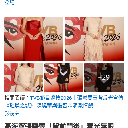
登場
+29
相關閱讀：
TVB節目巡禮2026｜張曦雯玉背反光宣傳
《璀璨之城》 陳曉華與張智霖演激情戲
影視圈
高海寧張曦雯「留前鬥後」春光無限