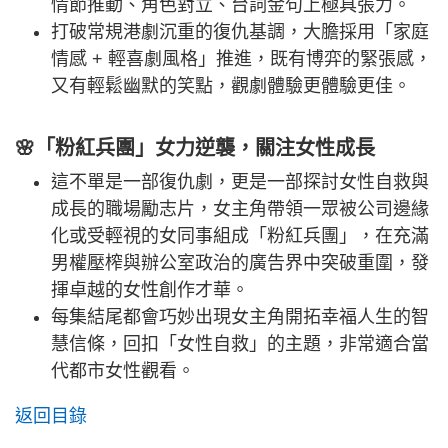
情節推動、角色對立、台詞金句上極具張力。
打破常規港劇沉重的復仇基調，大膽採用「家庭
情感 + 輕喜劇風格」推進，既有博弈的緊張感，
又有輕鬆幽默的笑點，觀劇體驗更體驗更佳。
🌸「粉紅兵團」女力逆襲，關注女性成長
這不單是一部復仇劇，更是一部探討女性自救與
成長的職場勵志片，女主角帶領一眾被公司邊緣
化或受輕視的女同事組成「粉紅兵團」，在充滿
男權壓榨與辦公室政治的廣告界中突破重圍，發
揮卓越的女性創作才華。
每集結尾都會巧妙出現女主角開拓幸福人生的智
慧信條，回扣「女性自救」的主題，非常適合當
代都市女性觀看。
返回目錄