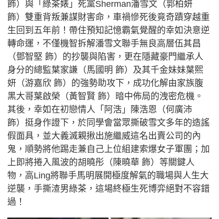
飾）與「綠茶婊」死黨Sherman潘雪文（郭柏妍
飾）雙重背叛兼謀財害命，車禍慘死後竟奇蹟穿越重
生回到五年前！帶住預知記憶霸氣覺醒的幸如決意逆
轉命運，不僅機智拆解潘雪文聯手無良高層伍其昌
（鄧智堅 飾）的抄襲與陷害，更在隱藏豪門繼承人
身分的總監葉家謙（馬國明 飾）及其千金妹妹葉熙
妍（游嘉欣 飾）的強勢助攻下，成功化解由家族腹
黑大哥葉啟榮（黃智賢 飾）暗中佈局的洩密危機。
其後，幸如在初戀情人「阿浩」陳浩恩（何廣沛
飾）挺身作證下，於同學會當眾撕破雪文多年的造謠
假面具，並大義滅親揪出施繼威這名出賣公司的內
鬼，順勢將他踢走兼自己上位組建索爆女子軍團；加
上即將捲入風波的胡曉彤（陳曉華 飾）等關鍵人
物，高Ling將聯手馬明展開極度解氣的職場與人生大
逆襲，手撕渣男綠茶，這場終極生死博弈絕對不容錯
過！