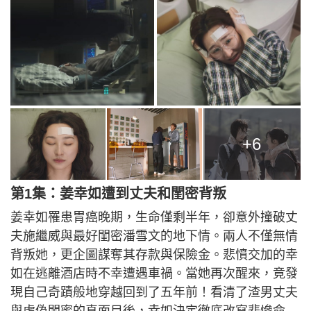
+6
第1集：姜幸如遭到丈夫和閨密背叛
姜幸如罹患胃癌晚期，生命僅剩半年，卻意外撞破丈
夫施繼威與最好閨密潘雪文的地下情。兩人不僅無情
背叛她，更企圖謀奪其存款與保險金。悲憤交加的幸
如在逃離酒店時不幸遭遇車禍。當她再次醒來，竟發
現自己奇蹟般地穿越回到了五年前！看清了渣男丈夫