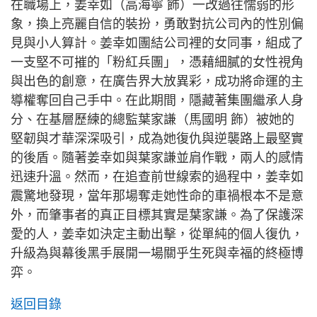
在職場上，姜幸如（高海寧 飾）一改過往懦弱的形
象，換上亮麗自信的裝扮，勇敢對抗公司內的性別偏
見與小人算計。姜幸如團結公司裡的女同事，組成了
一支堅不可摧的「粉紅兵團」，憑藉細膩的女性視角
與出色的創意，在廣告界大放異彩，成功將命運的主
導權奪回自己手中。在此期間，隱藏著集團繼承人身
分、在基層歷練的總監葉家謙（馬國明 飾）被她的
堅韌與才華深深吸引，成為她復仇與逆襲路上最堅實
的後盾。隨著姜幸如與葉家謙並肩作戰，兩人的感情
迅速升溫。然而，在追查前世線索的過程中，姜幸如
震驚地發現，當年那場奪走她性命的車禍根本不是意
外，而肇事者的真正目標其實是葉家謙。為了保護深
愛的人，姜幸如決定主動出擊，從單純的個人復仇，
升級為與幕後黑手展開一場關乎生死與幸福的終極博
弈。
返回目錄