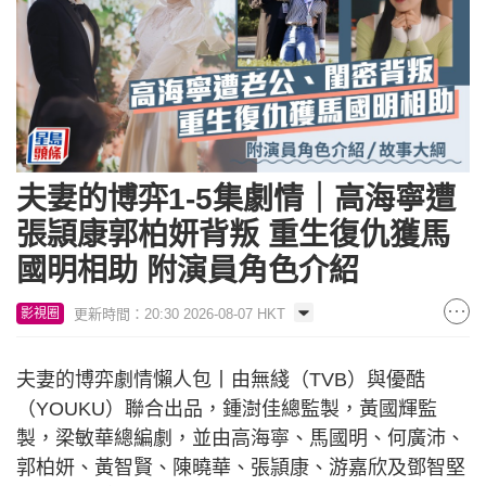
夫妻的博弈1-5集劇情｜高海寧遭
張頴康郭柏妍背叛 重生復仇獲馬
國明相助 附演員角色介紹
更新時間：20:30 2026-08-07 HKT
影視圈
夫妻的博弈劇情懶人包丨由無綫（TVB）與優酷
（YOUKU）聯合出品，鍾澍佳總監製，黃國輝監
製，梁敏華總編劇，並由高海寧、馬國明、何廣沛、
郭柏妍、黃智賢、陳曉華、張頴康、游嘉欣及鄧智堅