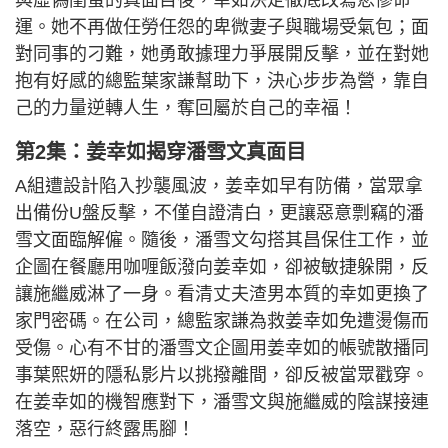
與虛偽閨蜜的真面目後，幸如決定徹底改寫悲慘命
運。她不再做任勞任怨的卑微妻子與職場受氣包；面
對同事的刁難，她勇敢據理力爭展開反擊，並在對她
抱有好感的總監葉家謙幫助下，決心步步為營，靠自
己的力量逆轉人生，奪回屬於自己的幸福！
第2集：姜幸如揭穿潘雪文真面目
A組遭設計陷入抄襲風波，姜幸如早有防備，當眾拿
出備份U盤反擊，不僅自證清白，更讓惡意剽竊的潘
雪文面臨解僱。隨後，潘雪文勾搭其昌保住工作，並
企圖在餐廳用咖喱飯潑向姜幸如，卻被敏捷躲開，反
讓施繼威淋了一身。看清丈夫渣男本質的幸如更換了
家門密碼。在公司，總監家謙為救姜幸如免遭燙傷而
受傷。心有不甘的潘雪文企圖用姜幸如的帳號散播同
事葉熙妍的隱私影片以挑撥離間，卻反被當眾戳穿。
在姜幸如的機智應對下，潘雪文與施繼威的陰謀接連
落空，惡行終露馬腳！