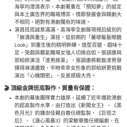
海寧均澄清表示，本劇著重在「預知夢」的設定
與本土廣告界的職場博弈，情節發展會與韓劇大
不相同，絕對有港劇獨有的味道。
演員班底誠意滿滿，高海寧全劇展現視后級別的
「崩潰與重生」演技，從前期的「薯嘜鬈髮眼鏡
Look」到重生後的精明幹練，造型百變、戲味十
足，哭戲與霸氣職場女強人切換自如。張頴康與
郭柏妍演活「渣男綠茶」，張頴康將軟飯渣男發
揮得淋漓盡致，平時乖乖女形象的郭柏妍更挑戰
演出「心機閨密」，反差感極大亮。
🎬 頂級金牌班底製作，質量有保證：
本劇的幕後團隊實力雄厚，延續了近年爆款港劇
的超高製作水準，由打造出《新聞女王》、《黑
色月光》的鍾澍佳親自擔任總監製，《巨塔之
后》、《溏心風暴3》的梁敏華擔任總編劇，在