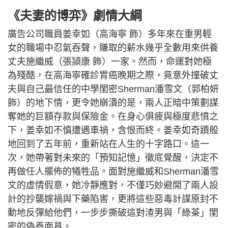
《夫妻的博弈》劇情大綱
廣告公司職員姜幸如（高海寧 飾）多年來在重男輕
女的職場中忍氣吞聲，賺取的薪水幾乎全數用來供養
丈夫施繼威（張頴康 飾）一家。然而，命運對她極
為殘酷，在高海寧確診胃癌晚期之際，竟意外撞破丈
夫與自己最信任的中學閨密Sherman潘雪文（郭柏妍
飾）的地下情，更令她崩潰的是，兩人正暗中策劃謀
奪她的巨額存款與保險金。在身心俱疲與極度悲憤之
下，姜幸如不慎遭遇車禍，含恨而終。姜幸如奇蹟般
地回到了五年前，重新站在人生的十字路口。這一
次，她帶著對未來的「預知記憶」徹底覺醒，決定不
再做任人擺佈的犧牲品。面對施繼威和Sherman潘雪
文的虛情假意，她冷靜應對，不僅巧妙避開了兩人設
計的抄襲嫁禍與下藥陷害，更將這些惡毒計謀原封不
動地反彈給他們，一步步撕破這對渣男與「綠茶」閨
密的偽善面具。