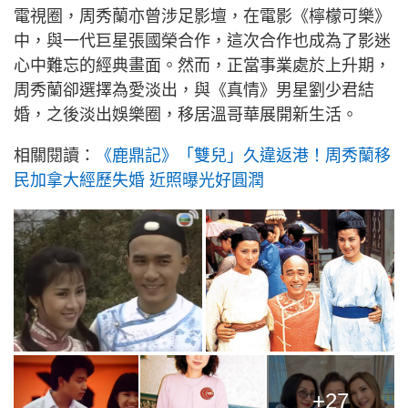
電視圈，周秀蘭亦曾涉足影壇，在電影《檸檬可樂》
中，與一代巨星張國榮合作，這次合作也成為了影迷
心中難忘的經典畫面。然而，正當事業處於上升期，
周秀蘭卻選擇為愛淡出，與《真情》男星劉少君結
婚，之後淡出娛樂圈，移居溫哥華展開新生活。
相關閱讀：
《鹿鼎記》「雙兒」久違返港！周秀蘭移
民加拿大經歷失婚 近照曝光好圓潤
+27