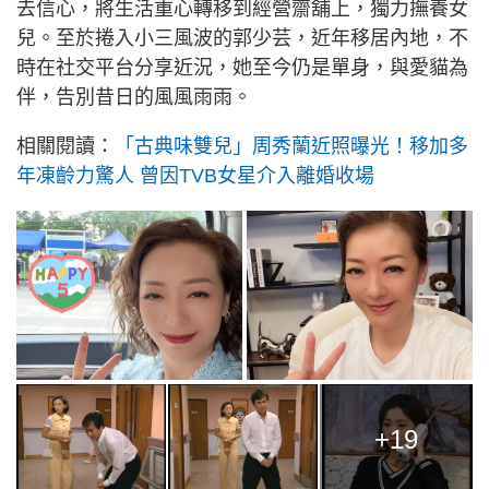
去信心，將生活重心轉移到經營齋舖上，獨力撫養女
兒。至於捲入小三風波的郭少芸，近年移居內地，不
時在社交平台分享近況，她至今仍是單身，與愛貓為
伴，告別昔日的風風雨雨。
相關閱讀：
「古典味雙兒」周秀蘭近照曝光！移加多
年凍齡力驚人 曾因TVB女星介入離婚收場
+19