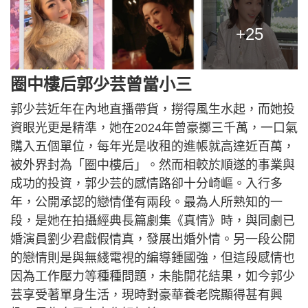
+25
圈中樓后郭少芸曾當小三
郭少芸近年在內地直播帶貨，撈得風生水起，而她投
資眼光更是精準，她在2024年曾豪擲三千萬，一口氣
購入五個單位，每年光是收租的進帳就高達近百萬，
被外界封為「圈中樓后」。然而相較於順遂的事業與
成功的投資，郭少芸的感情路卻十分崎嶇。入行多
年，公開承認的戀情僅有兩段。最為人所熟知的一
段，是她在拍攝經典長篇劇集《真情》時，與同劇已
婚演員劉少君戲假情真，發展出婚外情。另一段公開
的戀情則是與無綫電視的編導鍾國強，但這段感情也
因為工作壓力等種種問題，未能開花結果，如今郭少
芸享受著單身生活，現時對豪華養老院顯得甚有興