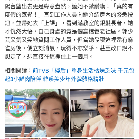
陽台望出去更是綠意盎然，讓她不禁讚嘆：「真的有
度假的感覺！」直到工作人員向她介紹房內的緊急按
鈕，並帶她去「上課」，看到滿教室的銀髮長者，她
才恍然大悟，自己身處的竟是個高檔養老社區。郭少
芸又氣又笑地質問工作人員，但當她發現這裡還有麻
雀房後，便立刻消氣，玩得不亦樂乎，甚至改口說不
想走了，想直接在這裡住上一個月。
相關閱讀：
前TVB「樓后」單身生活枯燥乏味 千元包
起3小鮮肉陪伴 韓系美少年外貌體格精壯