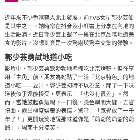
近年來不少香港藝人北上發展，前TVB女星郭少芸便
是其中之一。她時常在抖音及小紅書上分享在內地的
生活點滴。近日郭少芸上載了一段在北京品嚐地道美
食的影片，沒想到竟是一次驚嚇與驚喜交集的體驗。
郭少芸勇試地道小吃
影片中，郭少芸興致勃勃地準備吃北京烤鴨，但在享
用「主角」前，朋友為她點了一道「北京特色」的地
道小吃——豆汁。郭少芸初時不以為意，聞了一下味
道後似乎還能接受，更表示：「也沒有很差」。然
而，當她鼓起勇氣喝下一口後，臉色瞬間大變，五官
扭曲，露出極度嫌棄的表情，驚呼：「感覺放了一千
年了！」更開玩笑地說那味道像是「爺爺的爺爺的爺
爺」，場面十分搞笑。