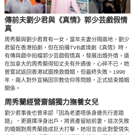
傳前夫劉少君與《真情》郭少芸戲假情
真
周秀蘭與劉少君育有一女，當年夫妻分隔兩地，劉少
君留在香港拍劇，但在拍攝TVB處境劇《真情》時，
有傳與戲中拍檔郭少芸戲假情真，發展出婚外情，遠
在加拿大的周秀蘭得知丈夫有外遇後，心碎不已，她
曾嘗試返回香港試圖挽救婚姻，但最終失敗。1998
年，兩人對外宣稱因宗教信仰等問題，正式結束婚姻
關係。
周秀蘭經營齋舖獨力撫養女兒
劉少君事後也曾承認「因為老婆唔係身邊先行差踏
錯」，更選擇淨身出戶，將資產留給前妻，這次失敗
的婚姻對周秀蘭造成巨大打擊，她坦言自此對愛情失