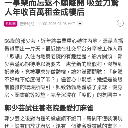
一事樂而忘返不願離開 吸金力驚
人年收百萬租金成樓后
更新時間：11:00 2026-07-08 HKT
影視圈
56歲的郭少芸，近年將事業重心轉往內地，憑藉直播
帶貨闖出一片天。最近她在社交平台分享被工作人員
「欺騙」入住內地養老院的有趣經歷。影片開頭，郭
少芸滿心期待地以為要去一處全新的度假村，沒想到
抵達後，竟被要求先做體檢，讓她滿頭問號：「身體
不好就不給度假了嗎？」儘管心中疑惑，她還是被眼
前優雅的環境所吸引，興致勃勃地體驗了桌球、健身
房、圖書館等設施，完全沉浸在「度假」的氛圍中。
郭少芸試住養老院最愛打麻雀
郭少芸之後對內裡的設施讚不絕口，房間不僅裝潢現
代，設有開放式廚房，還有一個能激發靈感的畫室，