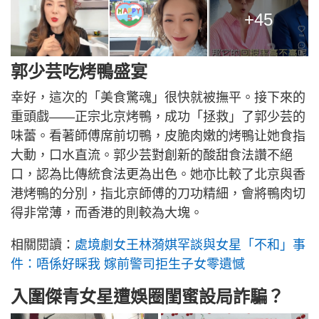
+45
郭少芸吃烤鴨盛宴
幸好，這次的「美食驚魂」很快就被撫平。接下來的
重頭戲——正宗北京烤鴨，成功「拯救」了郭少芸的
味蕾。看著師傅席前切鴨，皮脆肉嫩的烤鴨让她食指
大動，口水直流。郭少芸對創新的酸甜食法讚不絕
口，認為比傳統食法更為出色。她亦比較了北京與香
港烤鴨的分別，指北京師傅的刀功精細，會將鴨肉切
得非常薄，而香港的則較為大塊。
相關閱讀：
處境劇女王林漪娸罕談與女星「不和」事
件：唔係好睬我 嫁前警司拒生子女零遺憾
入圍傑青女星遭娛圈閨蜜設局詐騙？