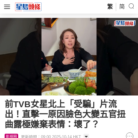
繁
简
Loaded
:
Unmute
100.00%
前TVB女星北上「受騙」片流
出！直擊一原因臉色大變五官扭
曲露極嫌棄表情：壞了？
更新時間：09:00 2025-10-14 HKT
影視圈