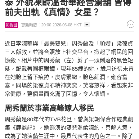
泰 外貌凍齡溫哥華經營齋舖 曾傳
前夫出軌《真情》女星？
更新時間：20:00 2026-06-08 HKT
影視圈
近日李婉華與「最美雙兒」周秀蘭及「順嫂」梁葆貞
三人飯敘，並將合照放上社交平台，掀起了網民的回
憶殺。相片中的周秀蘭（左）剪了一頭俐落的黑色短
髮，配戴著圓框眼鏡，現年65歲的她，歲月彷彿未曾
在她臉上留下痕跡，皮膚緊緻，臉色紅潤，雍容富
泰。同場的梁葆貞亦精神奕奕，笑容慈祥，看起來非
常健康，整個畫面充滿了回憶，令人懷緬。
周秀蘭於事業高峰嫁人移民
周秀蘭是80年代的TVB花旦，曾與梁朝偉合作經典劇
集《鹿鼎記》，她飾演的雙兒溫柔婉約、善解人意，
成為了她演藝生涯中，最具代表性的角色之一。除了