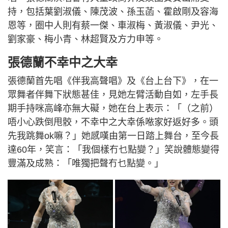
持，包括葉劉淑儀、陳茂波、孫玉菡、霍啟剛及容海
恩等，圈中人則有蔡一傑、車淑梅、黃淑儀、尹光、
劉家豪、梅小青、林超賢及方力申等。
張德蘭不幸中之大幸
張德蘭首先唱《伴我高聲唱》及《台上台下》，在一
眾舞者伴舞下狀態甚佳，見她左臂活動自如，左手長
期手持咪高峰亦無大礙，她在台上表示：「（之前）
唔小心跌倒甩骹，不幸中之大幸係𠵱家好返好多。頭
先我跳舞ok嘛？」她感嘆由第一日踏上舞台，至今長
達60年，笑言：「我個樣冇乜點變？」笑說體態變得
豐滿及成熟：「唯獨把聲冇乜點變。」