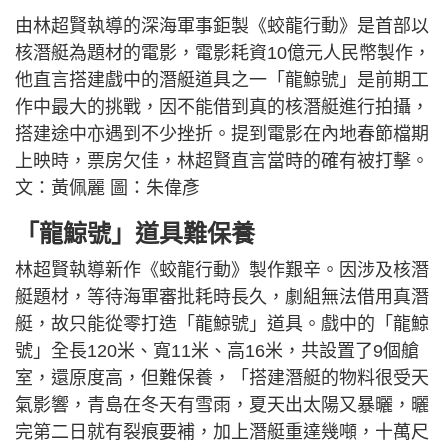
由林超賢執導的深海軍事鉅製《蛟龍行動》是首部以
核潛艇為題材的電影，電影耗資10億元人民幣製作，
他直言搭建戲中的潛艇道具之一「龍鯨號」是前期工
作中最大的挑戰，因不能借到真的核潛艇進行拍攝，
搭建途中亦遇到不少挫折。提到電影在內地春節檔期
上映時，票房欠佳，林超賢直言當時的確有被打擊。
文：黃佩麗 圖：朱偉彥
「龍鯨號」道具難保養
林超賢執導新作《蛟龍行動》製作艱辛。因涉及核潛
艇題材，等待海軍審批耗時長久，劇組無法借用真潛
艇，故只能從零打造「龍鯨號」道具。戲中的「龍鯨
號」全長120米、寬11米、高16米，共設置了9個艙
室，還原度高，但難保養，「搭建潛艇的物料很受天
氣影響，青島在冬天有雪雨，夏天出太陽又暴曬，曬
完第二日就有裂痕要補，加上潛艇重達幾噸，十萬尺