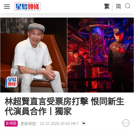
繁
简
林超賢直言受票房打擊 恨同新生
代演員合作丨獨家
更新時間：22:15 2025-10-03 HKT
影視圈