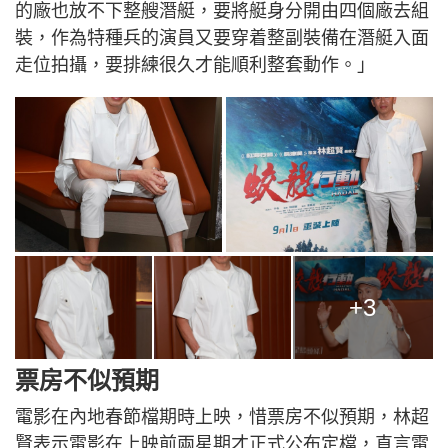
的廠也放不下整艘潛艇，要將艇身分開由四個廠去組
裝，作為特種兵的演員又要穿着整副裝備在潛艇入面
走位拍攝，要排練很久才能順利整套動作。」
+3
票房不似預期
電影在內地春節檔期時上映，惜票房不似預期，林超
賢表示電影在上映前兩星期才正式公布定檔，直言電