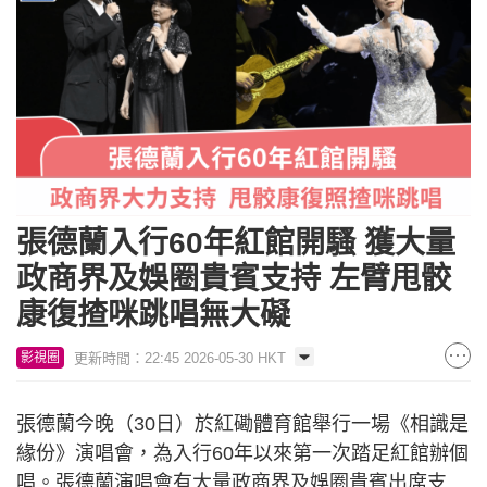
張德蘭入行60年紅館開騷 獲大量
政商界及娛圈貴賓支持 左臂甩骹
康復揸咪跳唱無大礙
更新時間：22:45 2026-05-30 HKT
影視圈
張德蘭今晚（30日）於紅磡體育館舉行一場《相識是
緣份》演唱會，為入行60年以來第一次踏足紅館辦個
唱。張德蘭演唱會有大量政商界及娛圈貴賓出席支