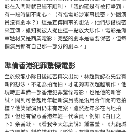
影在入閘時就已經不順利，「我的確是有被打擊到，
有一段時間不開心。（有指電影涉軍事機密，外國演
員沒有劇本？）這是宣傳同事的想法，他們想借機密
來宣傳，誰知就被人捉住這一點放大炒作，電影是海
軍題材又是商業電影，完整的劇本是需要保密，但每
個演員都有自己那一部分的劇本。」
準備香港犯罪驚慄電影
至於蛟龍小隊日後能否再次出動，林超賢認為先要有
新的想法，不能為拍而拍，才能夠再次超越前作，他
現時正準備一部香港犯罪驚慄電影，也是他的新嘗
試。問到可會起用年輕新演員或是沿用合作開的老拍
檔？他笑謂演員仍未有定案，雖然近年多在內地拍
戲，但也有留意香港年輕一代演員，例如《白日之
下》余香凝、《看我今天怎麼說》鍾雪瑩、《九龍城