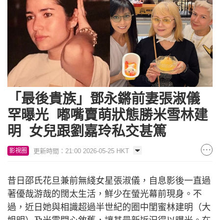
「最後貴族」鄧永鏘前妻張淑儀
罕曝光 嘟嘴賣萌狀態勝米雪林建
明 女兒跟劉嘉玲私交甚篤
更新時間：21:00 2026-05-25 HKT
影視圈
昔日邵氏花旦兼前無綫女星張淑儀，自息影後一直過
著優哉游哉的闊太生活，鮮少在螢光幕前現身。不
過，近日她與相識超過半世紀的圈中閨蜜林建明（大