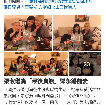
相關閱讀：
71歲林建明跌傷康復奇慢恐患糖尿病？
傷口變異畫面曝光 含膿如火山口極嚇人
+23
張淑儀為「最後貴族」鄧永鏘前妻
回顧張淑儀的演藝生涯與感情生活，她早年曾活躍於
電視圈，參演過《唔駛問亞貴》、《光怪陸離》、
《七女性》以及《一屋．兩伙．三人行》等多部經典