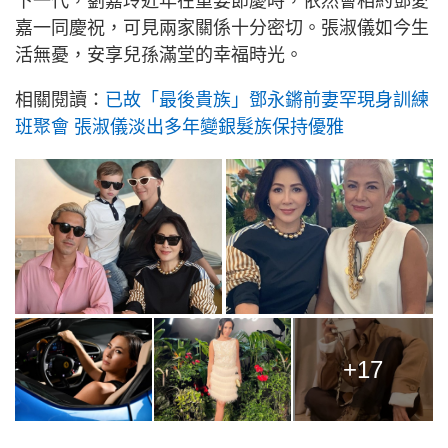
下一代，劉嘉玲近年在重要節慶時，依然會相約鄧愛
嘉一同慶祝，可見兩家關係十分密切。張淑儀如今生
活無憂，安享兒孫滿堂的幸福時光。
相關閱讀：
已故「最後貴族」鄧永鏘前妻罕現身訓練
班聚會 張淑儀淡出多年變銀髮族保持優雅
+17