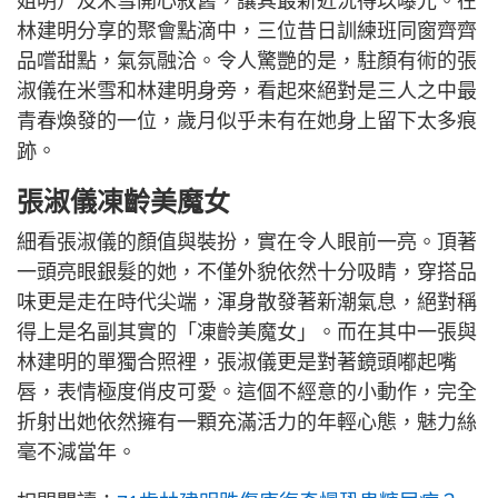
姐明）及米雪開心敘舊，讓其最新近況得以曝光。在
林建明分享的聚會點滴中，三位昔日訓練班同窗齊齊
品嚐甜點，氣氛融洽。令人驚艷的是，駐顏有術的張
淑儀在米雪和林建明身旁，看起來絕對是三人之中最
青春煥發的一位，歲月似乎未有在她身上留下太多痕
跡。
張淑儀凍齡美魔女
細看張淑儀的顏值與裝扮，實在令人眼前一亮。頂著
一頭亮眼銀髮的她，不僅外貌依然十分吸睛，穿搭品
味更是走在時代尖端，渾身散發著新潮氣息，絕對稱
得上是名副其實的「凍齡美魔女」。而在其中一張與
林建明的單獨合照裡，張淑儀更是對著鏡頭嘟起嘴
唇，表情極度俏皮可愛。這個不經意的小動作，完全
折射出她依然擁有一顆充滿活力的年輕心態，魅力絲
毫不減當年。