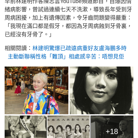
早前林建明作客陳志雲YouTube頻道節目，自爆因情
緒病影響，曾試過連續七天不洗漱，導致長年受到牙
周病困擾，加上有遺傳因素，令牙齒問題變得嚴重：
「我現在滿口都是假牙，都因為牙周病蝕到牙骨裏，
已經沒有牙骨了。」
相關閱讀：
林建明驚爆已疏遠病重好友盧海鵬多時
主動斷聯稱性格「難頂」相處感辛苦：唔想見佢
+18