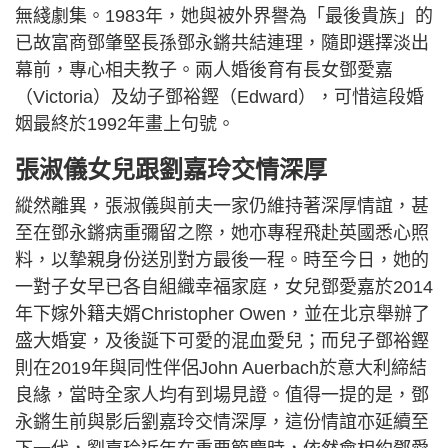
無綫劇集。1983年，她與被外界譽為「最後貴族」的
已故富商鄧肇堅長孫鄧永鏘共結連理，隨即選擇淡出
幕前，專心相夫教子。兩人婚後育有長女鄧愛嘉
（Victoria）及幼子鄧裕鏗（Edward），可惜這段婚
姻最終於1992年畫上句號。
張淑儀女兒跟劉嘉玲交情深厚
縱然離異，張淑儀與前夫一家仍維持著深厚情誼，甚
至在鄧永鏘病重彌留之際，她亦專程飛赴英國悉心照
料，以摯親身份送別對方最後一程。時至今日，她的
一對子女早已各自組織幸福家庭，女兒鄧愛嘉於2014
年下嫁外籍夫婿Christopher Owen，並在北京舉辦了
盛大婚宴，及後誕下可愛的混血愛兒；而兒子鄧裕鏗
則在2019年與同性伴侶John Auerbach於意大利締結
良緣，當時全家人均有到場見證。值得一提的是，鄧
永鏘生前與影后劉嘉玲交情深厚，這份情誼亦延續至