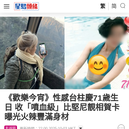
繁
简
《歡樂今宵》性感台柱慶71歲生
日 收「噴血級」比堅尼靚相賀卡
曝光火辣豐滿身材
更新時間：22:00 2025-10-03 HKT
影視圈