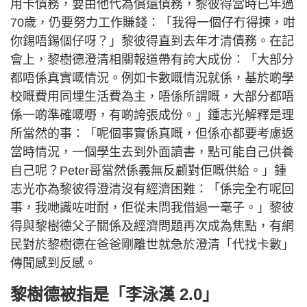
用卡債務，要由他代為償還債務，黎彼得當時已年過
70歲，仍要努力工作賺錢：「我得一個仔冇得揀，咁
你錫唔錫個仔呀？」黎彼得直到去年才清債務。在記
會上，黎樹德澄清相關報道帶有誇大成份：「大部分
都唔係真實嘅情況。例如卡數嘅情況就係，基於啲學
校嘅費用同埋生活費為主，唔係所謂嘅，大部分都唔
係一啲準確嘅嘢，有啲誇張成份。」鍾志光解釋是理
所當然的事：「呢個事實係真嘅，但係亦都要考慮返
當時情況，一個學生去到外面讀書，點可能自己供養
自己呢？Peter哥當然係義無反顧對佢嘅供給。」鍾
志光亦為黎彼得澄清沒有經濟困難：「係完全冇呢回
事，我哋識咗咁耐，佢從未問我借過一毫子。」黎彼
得與黎樹德父子關係及經濟問題再次成為焦點，有網
民對於黎樹德在爸爸剛離世就急於澄清「代找卡數」
傳聞感到反感。
黎樹德被指是「李泳漢 2.0」