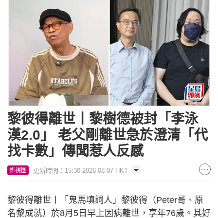
黎彼得離世丨黎樹德被封「李泳
漢2.0」 老父剛離世急於澄清「代
找卡數」傳聞惹人反感
更新時間：15:30 2026-08-07 HKT
影視圈
黎彼得離世丨「鬼馬填詞人」黎彼得（Peter哥、原
名黎成就）於8月5日早上因病離世，享年76歲。其好