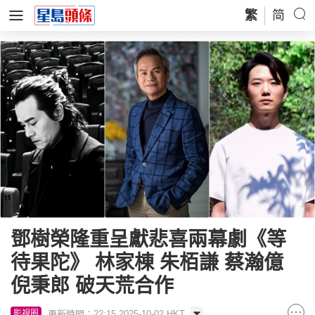
繁
简
鄧樹榮隆重呈獻悲喜兩幕劇《等
待果陀》 林家棟 朱栢謙 蔡瀚億
倪秉郎 破天荒合作
更新時間：22:15 2025-10-02 HKT
影視圈