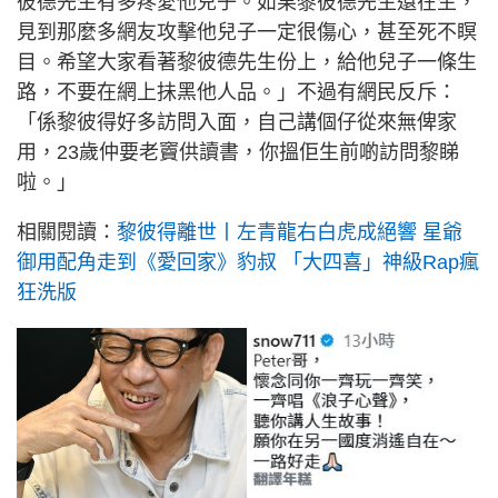
彼德先生有多疼愛他兒子。如果黎彼德先生還在生，
見到那麼多網友攻擊他兒子一定很傷心，甚至死不瞑
目。希望大家看著黎彼德先生份上，給他兒子一條生
路，不要在網上抺黑他人品。」不過有網民反斥：
「係黎彼得好多訪問入面，自己講個仔從來無俾家
用，23歲仲要老竇供讀書，你搵佢生前啲訪問黎睇
啦。」
相關閱讀：
黎彼得離世丨左青龍右白虎成絕響 星爺
御用配角走到《愛回家》豹叔 「大四喜」神級Rap瘋
狂洗版