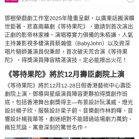
鄧樹榮戲劇工作室2025年隆重呈獻，以廣東話搬演曠
世鉅著、悲喜兩幕劇《等待果陀》，邀請到首次演出
正劇的影帝林家棟、演唱導實力俱備的朱栢謙、人氣
主持兼影視多棲演員蔡瀚億（BabyJohn）以及資深
唱片騎師兼演員倪秉郎，首次破天荒合演《等待果
陀》，得獎演員陣容精湛演技，定必能擦出火花！
《等待果陀》將於12月壽臣劇院上演
《等待果陀》將於12月12-28日假香港藝術中心壽臣
劇院上演，鄧導與星級演員陣容更夥拍得獎創作班
底，包括香港舞台劇獎得主—布景設計阮漢威、燈光
設計楊子欣、服裝設計梁子蔚、音樂創作林鈞暉、音
響設計楊我華等，劇迷絕對不能錯過這場劇力萬鈞、
瘋狂荒誕、寓意深刻的驚世名作。