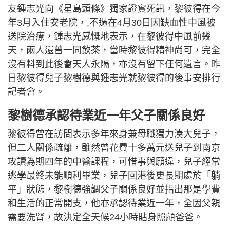
友鍾志光向《星島頭條》獨家證實死訊，黎彼得在今
年3月入住安老院，,不過在4月30日因缺血性中風被
送院治療，鍾志光感慨地表示，在黎彼得中風前幾
天，兩人還曾一同飲茶，當時黎彼得精神尚可，完全
沒有料到此後會天人永隔，亦沒有留下任何遺言。昨
日黎彼得兒子黎樹德與鍾志光就黎彼得的後事安排行
記者會。
黎樹德承認待業近一年父子關係良好
黎彼得曾在訪問表示多年來身兼母職獨力湊大兒子，
但二人關係疏離，雖然曾花費十多萬元送兒子到南京
攻讀為期四年的中醫課程，可惜事與願違，兒子經常
逃學最終未能順利畢業，兒子回港後更長期處於「躺
平」狀態，黎樹德強調父子關係良好並指出那是學費
和生活的正常開支，他亦承認待業近一年，全因父親
需要洗腎，故決定全天候24小時貼身照顧爸爸。