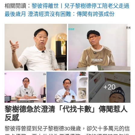
相關閱讀：
黎彼得離世丨兒子黎樹德停工陪老父走過
最後歲月 澄清經濟沒有困難：傳聞有誇張成份
+20
黎樹德急於澄清「代找卡數」傳聞惹人
反感
黎彼得曾提到兒子黎樹德30幾歲，卻欠十多萬元的信