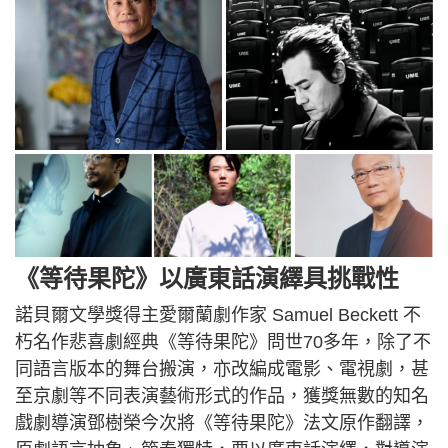
《等待果陀》以廣東話演繹具挑戰性
諾貝爾文學獎得主愛爾蘭劇作家 Samuel Beckett 不
朽名作悲喜劇經典《等待果陀》問世70多年，除了不
同語言版本的舞台搬演，亦改編成電影、電視劇，甚
至京劇等不同表演藝術形式的作品，獲獎無數的知名
戲劇導演鄧樹榮今次將《等待果陀》法文原作翻譯，