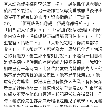
有人認為黎樹德與李泳漢一樣，一邊依靠年邁老竇的
積蓄或名氣過活，另一邊卻在父母病重或離世後作出
顯得不孝或自私的言行，留言指他是「李泳漢
2.0」：「佢死咗先出嚟講，佢講咩都得啦。」、
「同鼎爺大仔結拜。」、「佢個仔都唔x做嘢，喺屋
企白食白住，淨係呢點距講嘢都唔可信啦。」、「尊
重爸爸，請收口。」、「人都死咗啦。你講咩都得
啦。」、「人都走了，死者為大，恩怨已化煙，何况
若你有能力，黎生都不會如此說。」不過有一個自稱
是黎樹德小學時期的補習老師力撐黎樹德：「我和他
相處已有一年時間，比各位網友更清楚他的為人。他
絕不是大家所說的無業遊民，他不是李泳漢2.0，他
還有努力進修，香港現在也有很多人失業，有位失業
者更是計算機碩士，難道他又是李泳漢2.0 ？ 希望各
位網友不要在他傷口灑鹽。我記得當年在補習社工作
時，黎彼德先生都身兼母職接送他兒子放學，可見黎