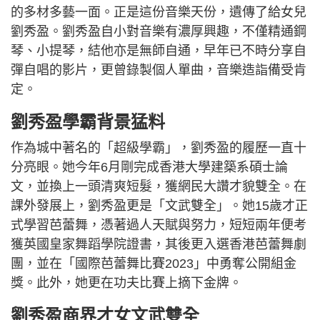
的多材多藝一面。正是這份音樂天份，遺傳了給女兒
劉秀盈。劉秀盈自小對音樂有濃厚興趣，不僅精通鋼
琴、小提琴，結他亦是無師自通，早年已不時分享自
彈自唱的影片，更曾錄製個人單曲，音樂造詣備受肯
定。
劉秀盈學霸背景猛料
作為城中著名的「超級學霸」，劉秀盈的履歷一直十
分亮眼。她今年6月剛完成香港大學建築系碩士論
文，並換上一頭清爽短髮，獲網民大讚才貌雙全。在
課外發展上，劉秀盈更是「文武雙全」。她15歲才正
式學習芭蕾舞，憑著過人天賦與努力，短短兩年便考
獲英國皇家舞蹈學院證書，其後更入選香港芭蕾舞劇
團，並在「國際芭蕾舞比賽2023」中勇奪公開組金
獎。此外，她更在功夫比賽上摘下金牌。
劉秀盈商界才女文武雙全