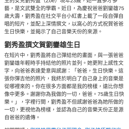
生的女兒劉秀盈（Zoe）現年23歲，她一直多才多
藝，是文武雙全的學霸。近日，為慶祝爸爸劉鑾雄75
歲大壽，劉秀盈在社交平台小紅書上載了一段自彈自
唱的短片，並配上深情撰文，以窩心的方式祝賀爸爸
生日快樂，並揭示了自己音樂天份的來源。
劉秀盈撰文賀劉鑾雄生日
在短片中，劉秀盈將自己彈結他的畫面，與一張爸爸
劉鑾雄年輕時手持結他的照片並列。她更附上感性文
字，向爸爸表達愛意與感謝：「爸爸，生日快樂。這
張你彈吉他的照片，我終於明白了自己身上的音樂是
從哪裡來的。你在很多方面都是我的榜樣，遠比你想
像中更多。謝謝你為我做的一切，爸爸。75歲生日快
樂。」，字裡行間，劉秀盈不但感謝爸爸為她所做的
一切，更視他為榜樣，並認為自己的音樂天份正是源
自爸爸的遺傳。