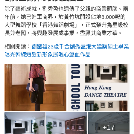
除了藝術成就，劉秀盈也遺傳了父親的商業頭腦。兩
年前，她已進軍商界，於黃竹坑開設佔地8,000呎的
大型舞蹈學校「香港舞蹈劇場」，正式榮升為星級校
長兼老闆，將興趣發展成事業，盡顯其商業才華。
相關閱讀：
劉鑾雄23歲千金劉秀盈港大建築碩士畢業
曝光幹練短髮新形象展嘔心瀝血作品
+17