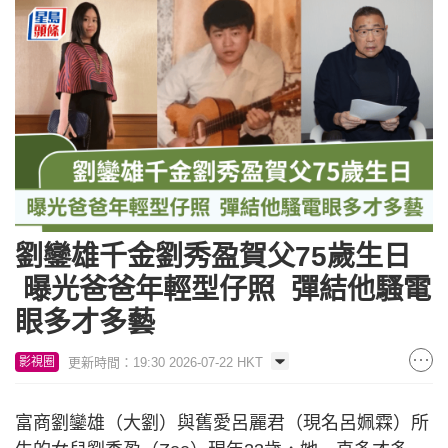
劉鑾雄千金劉秀盈賀父75歲生日
曝光爸爸年輕型仔照 彈結他騷電
眼多才多藝
更新時間：19:30 2026-07-22 HKT
影視圈
富商劉鑾雄（大劉）與舊愛呂麗君（現名呂姵霖）所