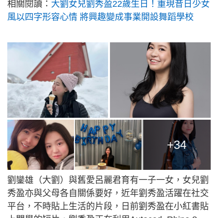
相關閱讀：
大劉女兒劉秀盈22歲生日！重現昔日少女
風以四字形容心情 將興趣變成事業開設舞蹈學校
+34
劉鑾雄（大劉）與舊愛呂麗君育有一子一女，女兒劉
秀盈亦與父母各自關係要好，近年劉秀盈活躍在社交
平台，不時貼上生活的片段，日前劉秀盈在小紅書貼