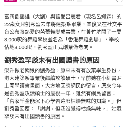
富商劉鑾雄（大劉）與舊愛呂麗君（現名呂姵霖）的
22歲女兒劉秀盈去年將建築系畢業，其後又在社交平
台公布將熱愛的芭蕾舞變成事業，在黃竹坑開了一間
8,000呎的舞蹈學校並名為「香港舞蹈劇場」，學校
佔地8,000呎，劉秀盈正式創業做老闆。
劉秀盈罕談未有出國讀書的原因
榮升做老闆娘的劉秀盈，原來未有有放棄學生身份，
港大建築系畢業後繼續攻讀碩士，早前她在小紅書貼
上開學讀書畫面，大方地回應網民的留言，原來今年
是劉秀盈攻讀碩士的最後一年，雖然有網民留言：
「富家千金能沉下心學習這麼枯燥無味的知識。」但
劉秀盈回覆：「謝謝，但我沒覺得枯燥無味。」她還
罕談未有出國讀書的原因。