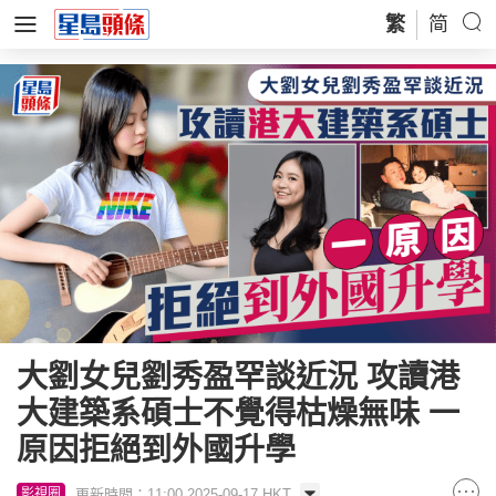
繁
简
大劉女兒劉秀盈罕談近況 攻讀港
大建築系碩士不覺得枯燥無味 一
原因拒絕到外國升學
更新時間：11:00 2025-09-17 HKT
影視圈