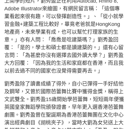
上開學的短片，劉秀盈正在利用Autocad, Rhino 8,
Adobe Illustrator來繪圖，有網民留言稱：「這個專
業看起來很有趣，可以發揮創造性。」、「從小就學
習金融+建築工程比較好，畢竟老爸就是HongKong
地產商，未來學業有成，也可以幫忙打理家族的生
意。」亦有人問：「喬喬是唸建築嗎？」劉秀盈回
覆：「是的，學士和碩士都是讀建築的。」還有心留
言問：「為甚麼你沒有選擇去國外讀大學？」劉秀盈
大方回覆：「因為我的生活和家庭都在香港，而且我
以前去過不同的國家也沒覺得需要再去。」
劉秀盈除了讀書成績了得外，自小已彈得一手好結他
及鋼琴，又曾於國際芭蕾舞比賽中獲得金獎，稱得上
文武雙全。劉秀盈15歲開始學芭蕾舞，短短兩年便獲
英國皇家舞蹈學院頒發證書，早年更入選香港芭蕾舞
劇團。劉秀盈曾在聖誕期為香港芭蕾舞團在文化中心
演出經典劇目《胡桃夾子》，當時大劉為女兒送上大