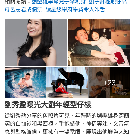
相關閱讀：
劉鑾雄學霸兒子罕現身 劉子鋒極靚仔高
母呂麗君成個頭 讀星級學府學費令人咋舌
+23
劉秀盈曝光大劉年輕型仔樣
從劉秀盈分享的舊照片可見，年輕時的劉鑾雄身穿簡
潔的白恤衫和黑西褲，手抱結他，神情專注，文青氣
息與型格兼備，更擁有一雙電眼，展現出他鮮為人知