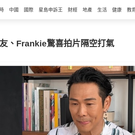
時
中國
國際
星島申訴王
財經
地產
生活
健康
教
、Frankie驚喜拍片隔空打氣