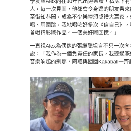
學友與Alex同在80年代出道樂壇，私底下
人，每一次見面，他都會令身邊的朋友帶來歡樂
至街知巷聞，成為不少樂壇頒獎禮大贏家，Sa
唱、周圍跳，我地唱咗好多次《信自己》，嗰
首咁精彩嘅作品。一個美好嘅回憶。」
一直視Alex為偶像的張繼聰坦言不只一次
說：「我作為一個負責任的家長，我聽過嘅
音樂晌起的剎那，阿聰與囡囡Kakaball一齊