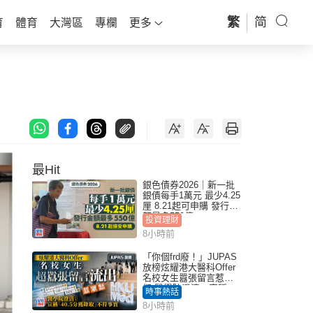
繁
简
育
體育
大灣區
專欄
更多
最Hit
銀色債券2026｜新一批
銀債每手1萬元 最少4.25
厘 8.21起可申購 發行金
額最多550億
投資理財
8小時前
「你個frd廢！」JUPAS
放榜炫耀港大醫科Offer
名校女生囂張留言惹眾
怒 醫學院澄清：宣稱
時事熱話
「40.5分獲錄取」不符事
8小時前
實｜Juicy叮