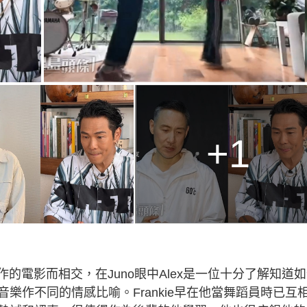
+1
作的電影而相交，在Juno眼中Alex是一位十分了解知道
樂作不同的情感比喻。Frankie早在他當舞蹈員時已互