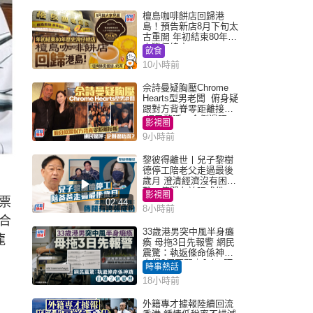
檀島咖啡餅店回歸港
島！預告新店8月下旬太
古重開 年初結束80年歷
史灣仔總店
飲食
10小時前
佘詩曼疑胸壓Chrome
Hearts型男老闆 俯身疑
跟對方背脊零距離接觸
網民驚呼：企側邊唔
影視圈
得？
9小時前
黎彼得離世丨兒子黎樹
德停工陪老父走過最後
歲月 澄清經濟沒有困
難：傳聞有誇張成份
影視圈
門票
02:44
8小時前
合
33歲港男突中風半身癱
龍
瘓 母拖3日先報警 網民
震驚：執返條命係神蹟
自爆2個惡習｜Juicy叮
時事熱話
18小時前
外籍專才據報陸續回流