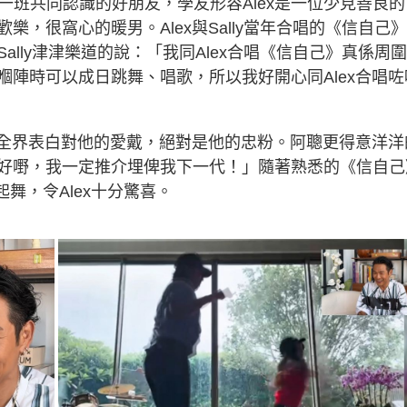
有一班共同認識的好朋友，學友形容Alex是一位少見善良的
，很窩心的暖男。Alex與Sally當年合唱的《信自己
lly津津樂道的說：「我同Alex合唱《信自己》真係周圍
陣時可以成日跳舞、唱歌，所以我好開心同Alex合唱咗
向全界表白對他的愛戴，絕對是他的忠粉。阿聰更得意洋洋
好嘢，我一定推介埋俾我下一代！」隨著熟悉的《信自己
起舞，令Alex十分驚喜。