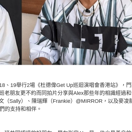
18、19舉行2場《杜德偉Get Up巡迴演唱會香港站》，
一班老朋友更不約而同拍片分享與Alex那些年的相識經過和
lly）、陳瑞輝（Frankie）@MIRROR，以及麥𠗕
有他們的支持和相伴。