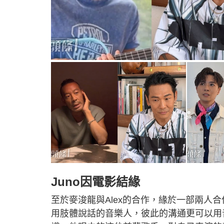
Juno因電影結緣
至於麥浚龍與Alex的合作，緣於一部兩人合
用肢體說話的音樂人，彼此的溝通更可以用音