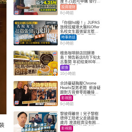
厘 8.21起可申購 發行金
額最多550億
投資理財
8小時前
「你個frd廢！」JUPAS
放榜炫耀港大醫科Offer
名校女生囂張留言惹眾
怒 醫學院澄清：宣稱
時事熱話
「40.5分獲錄取」不符事
8小時前
實｜Juicy叮
檀島咖啡餅店回歸港
島！預告新店8月下旬太
古重開 年初結束80年歷
史灣仔總店
飲食
10小時前
佘詩曼疑胸壓Chrome
Hearts型男老闆 俯身疑
跟對方背脊零距離接觸
網民驚呼：企側邊唔
影視圈
得？
9小時前
黎彼得離世丨兒子黎樹
德停工陪老父走過最後
歲月 澄清經濟沒有困
裝
難：傳聞有誇張成份
影視圈
02:44