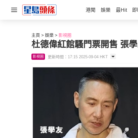
港聞
娛樂
最Hit
即
主頁
娛樂
影視圈
杜德偉紅館騷門票開售 張學友
更新時間：17:15 2025-09-04 HKT
影視圈