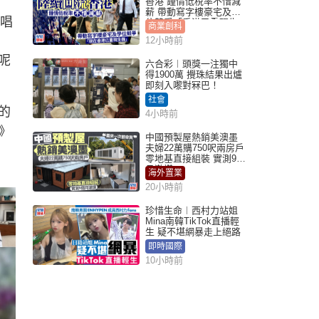
香港 鍾情低稅率不惜減
薪 帶動寫字樓豪宅及學
》唱
位競爭「香港已重現生
商業創科
機」
12小時前
呢
六合彩︱頭獎一注獨中
得1900萬 攪珠結果出爐
即刻入嚟對冧巴！
社會
的
4小時前
》
中國預製屋熱銷美澳墨
夫婦22萬購750呎兩房戶
零地基直接組裝 實測9個
月激讚
海外置業
20小時前
珍惜生命︱西村力站姐
Mina南韓TikTok直播輕
生 疑不堪網暴走上絕路
即時國際
10小時前