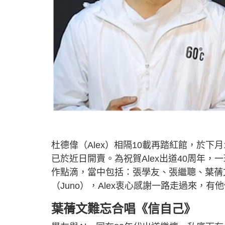
杜德偉（Alex）相隔10載再踏紅館，於下月
已於近日開賣。為祝賀Alex出道40周年，
作點滴，當中包括：張學友、張繼聰、葉蒨文（Sa
（Juno），Alex衷心感謝一路走過來，
葉蒨文難忘合唱《信自己》