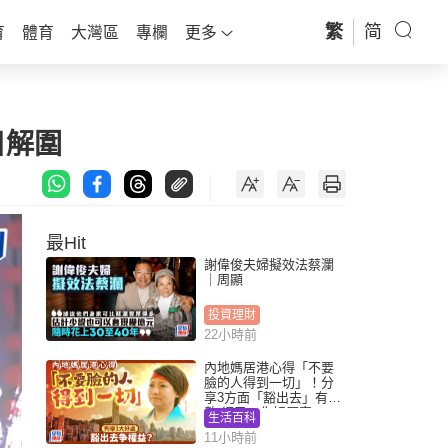
繁
简
育
體育
大灣區
專欄
更多
目解圍
最Hit
謝偉俊夫婦擬效法蔡瀾
｜周顯
投資理財
22小時前
內地媽居港心得「不要
臉的人得到一切」！分
享3方面「豁出去」有著
數 網民：你好厲害
生活百科
11小時前