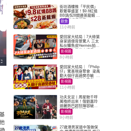
街坊酒樓推「平民價」
歎奢華盛宴！$9.8紅燒
BB鴿/$28開邊蒸龍蝦 3
大晚餐超值優惠
飲食
11小時前
愛回家大結局｜7大綠葉
身家過億背景驚人 三太
私伙鱷魚皮Hermès拍劇
蘇姐原來是半山樓后
影視圈
8小時前
F
u
愛回家大結局｜「Philip
l
仔」驚喜現身聚會 梁禹
l
》
s
勤大個仔高過樊亦敏 超
c
乖黐實林淑敏許家傑
r
影視圈
e
e
11小時前
n
功夫女足丨周星馳千呼
萬喚終出來！偕劉嘉玲
迪麗熱巴超狂陣容破天
荒現身香港謝票
影視圈
基
9小時前
他
27歲港男家道中落做保
又換