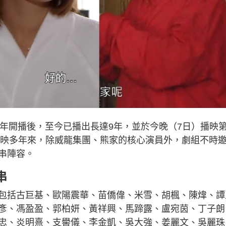
17年開播後，至今已播出長達9年，並於今晚（7日）播映
》播映多年來，除威龍集團、熊家的核心演員外，劇組不時
串陣容。
串
包括古巨基、歐陽震華、苗僑偉、米雪、胡楓、陳煒、譚
彥、馮盈盈、郭柏妍、黃祥興、馬蹄露、盧宛茵、丁子朗
忠、炎明熹、支嚳儀、李金凱、吳大強、姜麗文、吳麗珠