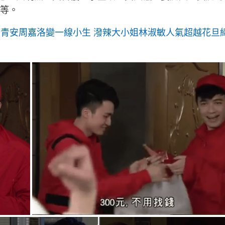
）等。
廢青安周嘉洛變一線小生 潑辣大小姐林淑敏人氣超越花旦