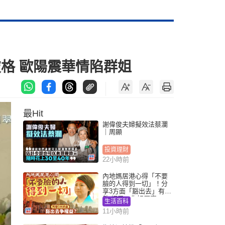
格 歐陽震華情陷群姐
最Hit
謝偉俊夫婦擬效法蔡瀾
｜周顯
投資理財
22小時前
內地媽居港心得「不要
臉的人得到一切」！分
享3方面「豁出去」有著
數 網民：你好厲害
生活百科
11小時前