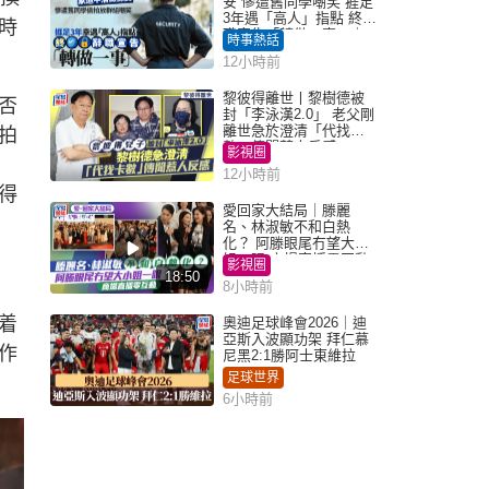
安 慘遭舊同學嘲笑 捱足
3年遇「高人」指點 終辭
時
職宣告「轉做一事」｜
時事熱話
Juicy叮
12小時前
黎彼得離世丨黎樹德被
否
封「李泳漢2.0」 老父剛
離世急於澄清「代找卡
拍
數」傳聞惹人反感
影視圈
12小時前
得
愛回家大結局｜滕麗
名、林淑敏不和白熱
化？ 阿滕眼尾冇望大小
姐一眼 商場直播零互動
影視圈
18:50
8小時前
着
奧迪足球峰會2026｜迪
亞斯入波顯功架 拜仁慕
作
尼黑2:1勝阿士東維拉
足球世界
6小時前