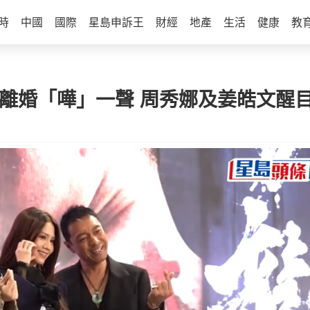
時
中國
國際
星島申訴王
財經
地產
生活
健康
教
聞離婚「嘩」一聲 周秀娜及姜皓文醒