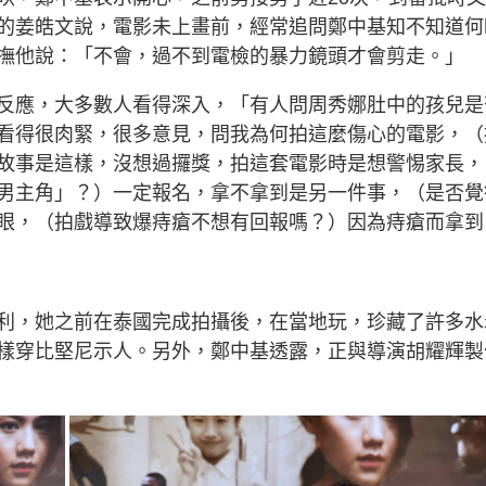
g
的姜皓文說，電影未上畫前，經常追問鄭中基知不知道何
T
撫他說：「不會，過不到電檢的暴力鏡頭才會剪走。」
i
m
反應，大多數人看得深入，「有人問周秀娜肚中的孩兒是
看得很肉緊，很多意見，問我為何拍這麼傷心的電影，（
e
故事是這樣，沒想過攞獎，拍這套電影時是想警惕家長，
男主角」？）一定報名，拿不拿到是另一件事，（是否覺
眼，（拍戲導致爆痔瘡不想有回報嗎？）因為痔瘡而拿到
利，她之前在泰國完成拍攝後，在當地玩，珍藏了許多水
樣穿比堅尼示人。另外，鄭中基透露，正與導演胡耀輝製