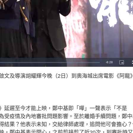
R
-
8:28
P
i
c
e
t
啟文及導演胡耀輝今晚（2日）到奧海城出席電影《阿龍
u
r
m
e
-
i
a
n
-
P
i
i
c
t
n
》延遲至今才能上映，鄭中基即「嘩」一聲表示「不是
u
r
e
為受疫情及內地審批問題影響。至於離婚手續問題，鄭中
i
得結果？他表示未知，交給律師處理，追問他可會擔心？
n
映，鄭中基表示開心，之前剪接剪了近20次，到審批時