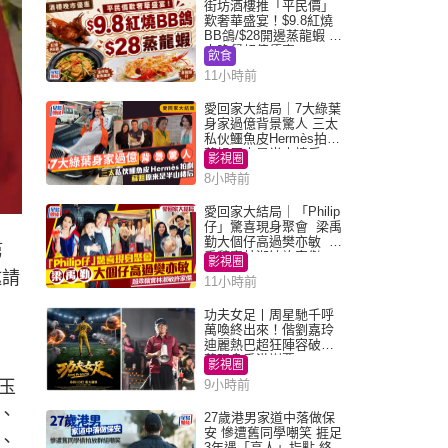
街坊酒樓推「平民價」
歎奢華盛宴！$9.8紅燒
BB鴿/$28開邊蒸龍蝦 3
大晚餐超值優惠
飲食
11小時前
愛回家大結局｜7大綠葉
身家過億背景驚人 三太
私伙鱷魚皮Hermès拍劇
蘇姐原來是半山樓后
影視圈
8小時前
愛回家大結局｜「Philip
仔」驚喜現身聚會 梁禹
勤大個仔高過樊亦敏 超
第
乖黐實林淑敏許家傑
影視圈
邀請
11小時前
功夫女足丨周星馳千呼
萬喚終出來！偕劉嘉玲
迪麗熱巴超狂陣容破天
荒現身香港謝票
影視圈
玉
9小時前
、
27歲港男家道中落做保
安 慘遭舊同學嘲笑 捱足
、
3年遇「高人」指點 終辭