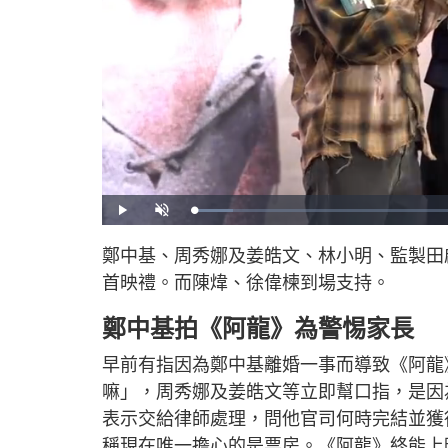
L
P
U
o
l
n
a
a
m
d
y
u
鄭中基、周秀娜及姜皓文、林小明、監製田
e
t
d
e
:
首映禮。而陳煒、徐偉楝到場支持。
6
.
9
7
鄭中基拍《阿龍》為警惕家長
%
早前有指因為鄭中基離婚一事而導致《阿龍
嘛」，周秀娜及姜皓文等立即幫口指，是因
表示交給律師處理，問他官司何時完結並獲
稱現在唯一擔心的是票房。《阿龍》終能上