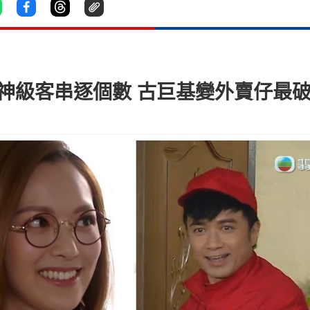
神級客串逐個數 古巨基變外賣仔最破