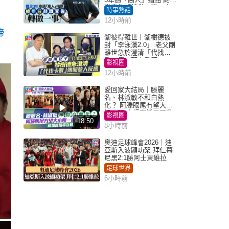
職宣告「轉做一事」｜
時事熱話
Juicy叮
12小時前
締
黎彼得離世丨黎樹德被
封「李泳漢2.0」 老父剛
離世急於澄清「代找卡
數」傳聞惹人反感
影視圈
12小時前
愛回家大結局｜滕麗
名、林淑敏不和白熱
化？ 阿滕眼尾冇望大小
姐一眼 商場直播零互動
影視圈
18:50
8小時前
奧迪足球峰會2026｜迪
亞斯入波顯功架 拜仁慕
尼黑2:1勝阿士東維拉
足球世界
6小時前