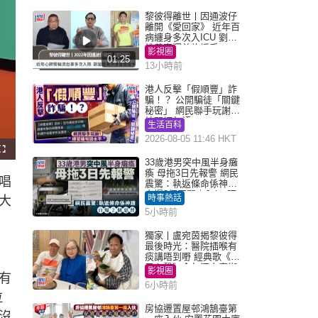
黎彼得離世丨因通波仔
離開《愛回家》 近年百
病纏身多次入ICU 劉鑾
雄黃宗澤曾施援手
影視圈
01:25
13小時前
港人反擊「假順豐」詐
騙！？ 公開騙徒「關鍵
秘密」 網民聯手玩謝：
練習緬甸語
生活百科
2026-08-05 11:46 HKT
F
u
33歲港男突中風半身癱
l
瘓 母拖3日先報警 網民
l
唱
s
震驚：執返條命係神蹟
c
自爆2個惡習｜Juicy叮
r
時事熱話
大
e
e
5小時前
n
獨家丨盧宛茵揭黎彼得
最後時光：醫院插喉有
痰講唔到嘢 經典歌《浪
子心聲》金句源自廟街
影視圈
有
睇相佬
6小時前
拉
房協遷置屋邨鴻鵠臺第
沒