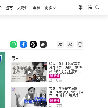
繁
简
育
體育
大灣區
專欄
更多
最Hit
黎彼得離世丨被前妻離
棄成「帶子洪郎」 為38
歲「躺平」兒子還債多
年 曾盼尋伴侶度晚年
影視圈
00:45
13小時前
獨家丨黎彼得因病離世
享年76歲 鍾志光揭3月時
已中風 被封「鬼馬詞
人」與許冠傑多合作
影視圈
01:25
14小時前