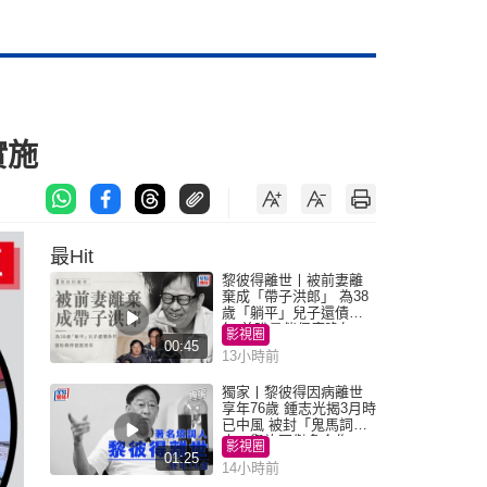
實施
最Hit
黎彼得離世丨被前妻離
棄成「帶子洪郎」 為38
歲「躺平」兒子還債多
年 曾盼尋伴侶度晚年
影視圈
00:45
13小時前
獨家丨黎彼得因病離世
享年76歲 鍾志光揭3月時
已中風 被封「鬼馬詞
人」與許冠傑多合作
影視圈
01:25
14小時前