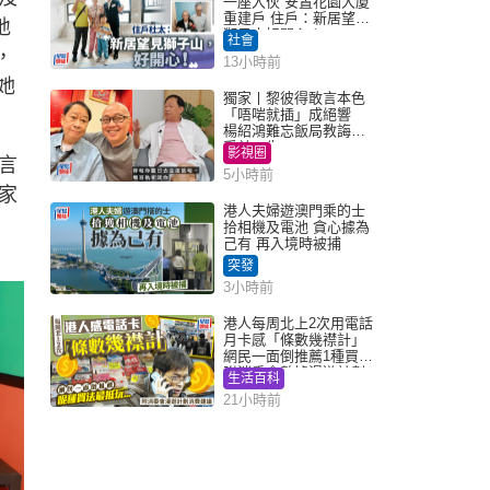
一座入伙 安置花園大廈
重建戶 住戶：新居望見
地
獅子山好開心！
社會
，
13小時前
她
獨家丨黎彼得敢言本色
「唔啱就插」成絕響
楊紹鴻難忘飯局教誨：
受益一生
影視圈
言
5小時前
家
港人夫婦遊澳門乘的士
拾相機及電池 貪心據為
己有 再入境時被捕
突發
3小時前
港人每周北上2次用電話
月卡感「條數幾襟計」
網民一面倒推薦1種買法
附消委會數據漫遊計劃
生活百科
消費提示
21小時前