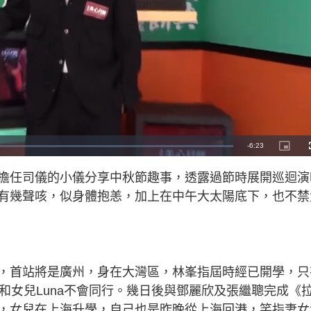
R
-
6:23
P
i
c
e
t
擔任司儀的小儀分享中秋節趣事，透露過節時展開巡迴演
u
r
m
e
有幾聲咳，似身體抱恙，加上在中午大太陽底下，也不禁
-
i
a
n
-
P
i
i
c
t
n
u
r
e
，首站將是廣州，身在大灣區，林峯指屆時經已開學，只
i
和女兒Luna不會同行。幾日後與鄧麗欣及張繼聰完成《
n
，女兒在上海升學，自己也是昨晚從上海回港，笑指妻女