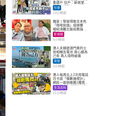
重建戶 住戶：新居望見
獅子山好開心！
社會
13小時前
獨家丨黎彼得敢言本色
「唔啱就插」成絕響
楊紹鴻難忘飯局教誨：
受益一生
影視圈
5小時前
港人夫婦遊澳門乘的士
拾相機及電池 貪心據為
己有 再入境時被捕
突發
3小時前
港人每周北上2次用電話
月卡感「條數幾襟計」
網民一面倒推薦1種買法
附消委會數據漫遊計劃
生活百科
消費提示
21小時前