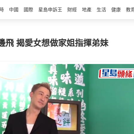
時
中國
國際
星島申訴王
財經
地產
生活
健康
教
邊飛 揭愛女想做家姐指揮弟妹