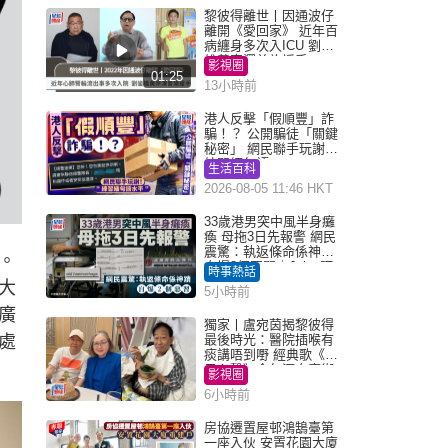
黎彼得離世丨因通波仔
離開《愛回家》 近年百
病纏身多次入ICU 劉鑾
雄黃宗澤曾施援手
影視圈
01:25
13小時前
港人反擊「假順豐」詐
騙！？ 公開騙徒「關鍵
秘密」 網民聯手玩謝：
練習緬甸語
生活百科
2026-08-05 11:46 HKT
33歲港男突中風半身癱
瘓 母拖3日先報警 網民
震驚：執返條命係神蹟
。
自爆2個惡習｜Juicy叮
時事熱話
大
5小時前
廣
獨家丨盧宛茵揭黎彼得
處
最後時光：醫院插喉有
痰講唔到嘢 經典歌《浪
子心聲》金句源自廟街
影視圈
睇相佬
6小時前
房協遷置屋邨鴻鵠臺第
一座入伙 安置花園大廈