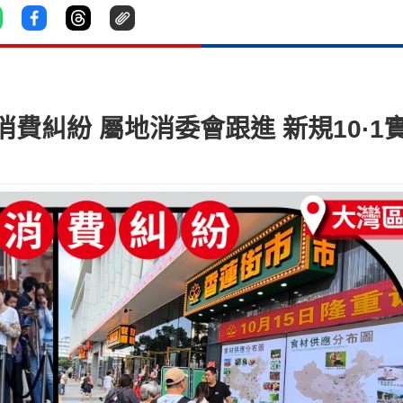
費糾紛 屬地消委會跟進 新規10·1