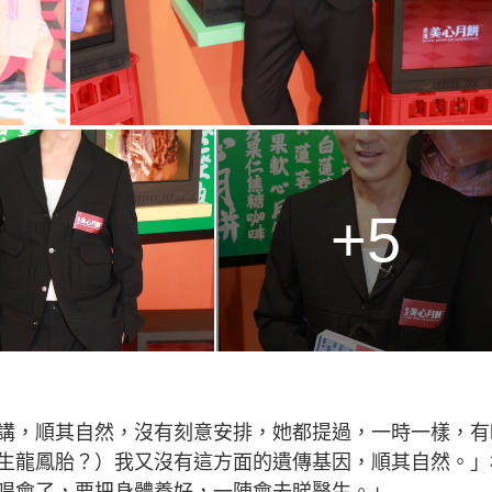
+5
講，順其自然，沒有刻意安排，她都提過，一時一樣，有
生龍鳳胎？）我又沒有這方面的遺傳基因，順其自然。」
唱會了，要把身體養好，一陣會去睇醫生。」