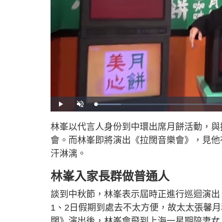
L
P
U
o
l
n
a
a
m
d
y
u
林峯以代言人身份到中環出席月餅活動，與
e
t
d
e
:
會。而林峯即將演出《拉闊音樂會》，見他
8
.
8
汗淋漓。
3
%
林峯入家長群做普通人
談到中秋節，林峯表示屆時正進行巡迴演出
1、2日假期到處去不太方便，故太太張馨月
闊》演出後，林峯會飛到上海一星期陪妻女