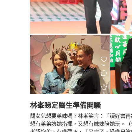
林峯睇定醫生準備開騷
問女兒想要弟妹嗎？林峯笑言：「讀好書再
想有弟弟讓她指揮，又想有妹妹陪她玩。（
峯認抱恙，有幾聲咳，「又病了，過幾日演