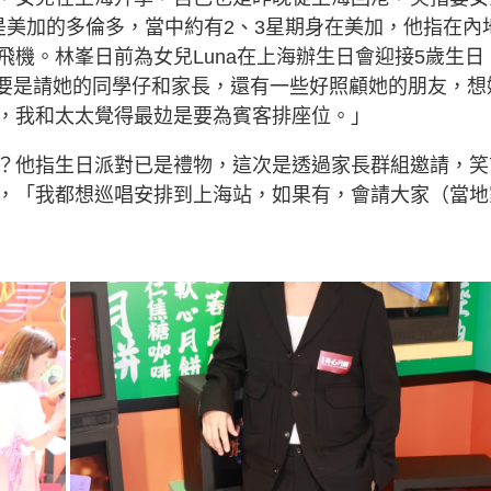
g
是美加的多倫多，當中約有2、3星期身在美加，他指在內
T
機。林峯日前為女兒Luna在上海辦生日會迎接5歲生日
i
行，主要是請她的同學仔和家長，還有一些好照顧她的朋友，想
m
，我和太太覺得最攰是要為賓客排座位。」
e
？他指生日派對已是禮物，這次是透過家長群組邀請，笑
，「我都想巡唱安排到上海站，如果有，會請大家（當地