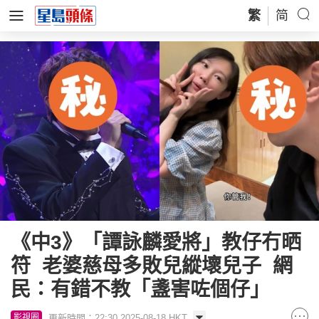
繁
简
《中3》「譚詠麟愛將」教仔冇晒
符 老婆慈母多敗兒縱壞兒子 網
民：有錯不教「盞害咗個仔」
更新時間：22:30 2025-08-18 HKT
影視圈