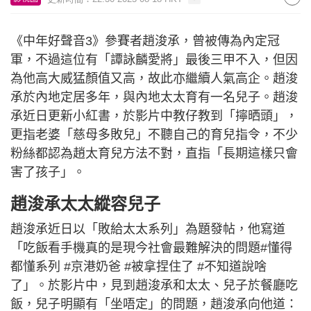
《中年好聲音3》參賽者趙浚承，曾被傳為內定冠
軍，不過這位有「譚詠麟愛將」最後三甲不入，但因
為他高大威猛顏值又高，故此亦繼續人氣高企。趙浚
承於內地定居多年，與內地太太育有一名兒子。趙浚
承近日更新小紅書，於影片中教仔教到「擰晒頭」，
更指老婆「慈母多敗兒」不聽自己的育兒指令，不少
粉絲都認為趙太育兒方法不對，直指「長期這樣只會
害了孩子」。
趙浚承太太縱容兒子
趙浚承近日以「敗給太太系列」為題發帖，他寫道
「吃飯看手機真的是現今社會最難解決的問題#懂得
都懂系列 #京港奶爸 #被拿捏住了 #不知道說啥
了」。於影片中，見到趙浚承和太太、兒子於餐廳吃
飯，兒子明顯有「坐唔定」的問題，趙浚承向他道：