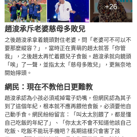
+26
趙浚承斥老婆慈母多敗兒
之後趙浚承拿着鏡頭對住老婆，問「老婆可不可以不
要那麼縱容？」，當時正在賣萌的趙太就答「你管
我」，之後趙太再忙着餵兒子食飯。趙浚承就向鏡頭
「唉」了一聲，並指太太「慈母多敗兒」，更無奈地
開始擰頭。
網民：現在不教他日更難教
趙浚承認為小孩必須戒掉電子奶嘴，但網民認為其子
到了這個年紀，根本就不應再餵他食飯，必須要他自
己動手食。網民紛紛留言：「叫太太別餵了，都是懂
自己吃飯的年紀了」、「你太太不會不知道他該自己
吃飯、吃飯不能玩手機吧？長期這樣只會害了孩