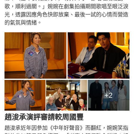
歌，順利過關。」婉婉在劇集拍攝期間歌唱至眼泛淚
光，透露因應角色快即放棄、最後一試的心情而營造
的氣氛與情緒。
+2
趙浚承演評審請較周國豐
趙浚承近年因參加《中年好聲音》而翻紅，婉婉笑指