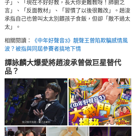
子」、「現在不好好教，長大你更難教呀！肺腑之
言」、「反面教材」、「習慣了以後很難改」。趙浚
承指自己也曾叫太太別餵孩子食飯，但卻「敵不過太
太」。
相關閱讀：
《中年好聲音3》靚聲王曾陷欺騙感情風
波？被指與同屆參賽者搞地下情
譚詠麟大爆愛將趙浚承曾做巨星替代
品？