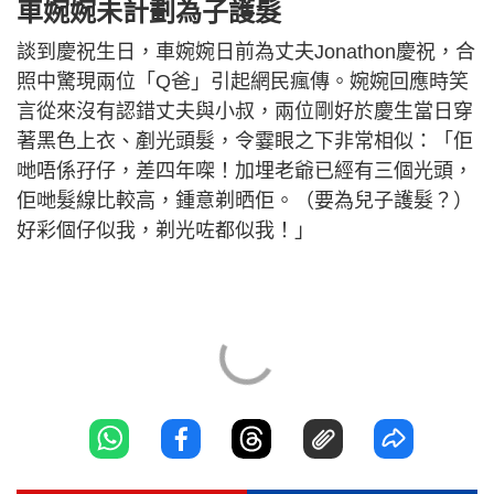
車婉婉未計劃為子護髮
談到慶祝生日，車婉婉日前為丈夫Jonathon慶祝，合
照中驚現兩位「Q爸」引起網民瘋傳。婉婉回應時笑
言從來沒有認錯丈夫與小叔，兩位剛好於慶生當日穿
著黑色上衣、剷光頭髮，令霎眼之下非常相似：「佢
哋唔係孖仔，差四年㗎！加埋老爺已經有三個光頭，
佢哋髮線比較高，鍾意剃晒佢。（要為兒子護髮？）
好彩個仔似我，剃光咗都似我！」