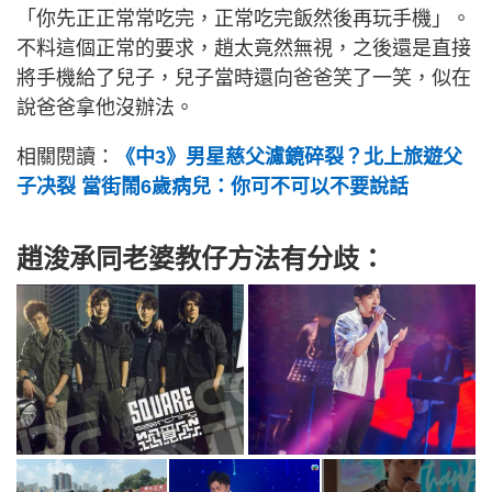
「你先正正常常吃完，正常吃完飯然後再玩手機」。
不料這個正常的要求，趙太竟然無視，之後還是直接
將手機給了兒子，兒子當時還向爸爸笑了一笑，似在
說爸爸拿他沒辦法。
相關閱讀：
《中3》男星慈父濾鏡碎裂？北上旅遊父
子决裂 當街鬧6歲病兒：你可不可以不要說話
趙浚承同老婆教仔方法有分歧：