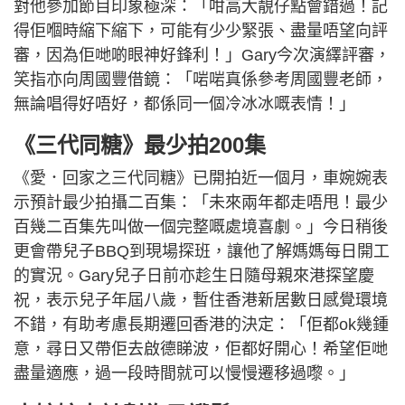
對他參加節目印象極深：「咁高大靚仔點會錯過！記
得佢嗰時縮下縮下，可能有少少緊張、盡量唔望向評
審，因為佢哋啲眼神好鋒利！」Gary今次演繹評審，
笑指亦向周國豐借鏡：「啱啱真係參考周國豐老師，
無論唱得好唔好，都係同一個冷冰冰嘅表情！」
《三代同糖》最少拍200集
《愛．回家之三代同糖》已開拍近一個月，車婉婉表
示預計最少拍攝二百集：「未來兩年都走唔甩！最少
百幾二百集先叫做一個完整嘅處境喜劇。」今日稍後
更會帶兒子BBQ到現場探班，讓他了解媽媽每日開工
的實況。Gary兒子日前亦趁生日隨母親來港探望慶
祝，表示兒子年屆八歲，暫住香港新居數日感覺環境
不錯，有助考慮長期遷回香港的決定：「佢都ok幾鍾
意，尋日又帶佢去啟德睇波，佢都好開心！希望佢哋
盡量適應，過一段時間就可以慢慢遷移過嚟。」