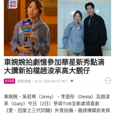
車婉婉拍劇憶參加華星新秀點滴
大讚新拍檔趙浚承高大靚仔
更新時間：15:15 2026-08-02 HKT
影視圈
車婉婉、吳若希（Jinny）、李茵彤（Desta）及趙浚
承（Gary）今日（2日）參與TVB全新處境喜劇
《愛．回家之三代同糖》外景拍攝，邀請傳媒前來探