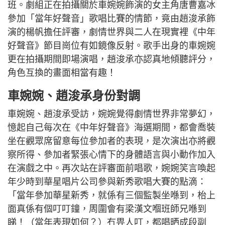
班。劇組正在拍攝關於車婉婉飾演的女主角唐曹嘉冰
參加「當年好聲音」歌唱比賽的情節，竟由趙浚承飾
演的楊帆擔任評審，劇情世界與二人在現實裡《中年
好聲音》節目崗位有如鏡像反射。歌手出身的車婉婉
更在拍攝期間即場演唱，趙浚承亦認真地傾聽評分，
角色互換的畫面相當有趣！
車婉婉、趙浚承身份對調
車婉婉、趙浚承受訪，婉婉覺得劇情世界非常夢幻，
憶起自己每次在《中年好聲音》海選期間，都會喬裝
坐在觀眾席留意每位參加者的表現，是次演出亦將觀
察所得、參加者緊張心情下的身體語言與小動作加入
在演戲之中。再次站在評審面前唱歌，婉婉笑言喚起
年少時到華星唱片公司參與新秀歌唱大賽的點滴：
「當年參加華星新秀，就係有三個監製坐喺到，枱上
面真係有個叮叮鐘，周圍會有梁漢文嗰班師兄喺到
睇！（當年表現如何？）冇畀人叮，都唱晒成段副