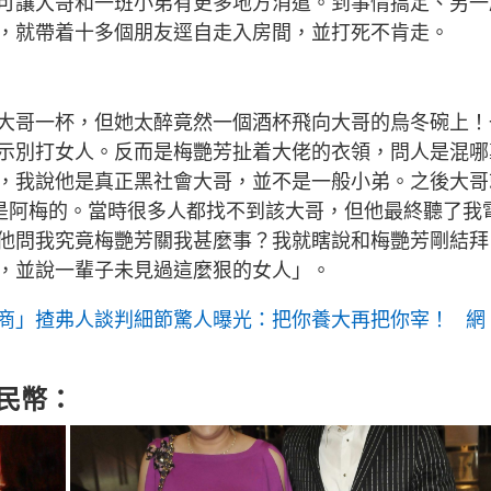
可讓大哥和一班小弟有更多地方消遣。到事情搞定、另一
，就帶着十多個朋友逕自走入房間，並打死不肯走。
大哥一杯，但她太醉竟然一個酒杯飛向大哥的烏冬碗上！
示別打女人。反而是梅艷芳扯着大佬的衣領，問人是混哪
，我說他是真正黑社會大哥，並不是一般小弟。之後大哥
就是阿梅的。當時很多人都找不到該大哥，但他最終聽了我
他問我究竟梅艷芳關我甚麼事？我就瞎說和梅艷芳剛結拜
，並說一輩子未見過這麼狠的女人」。
商」揸弗人談判細節驚人曝光：把你養大再把你宰！ 網
人民幣：