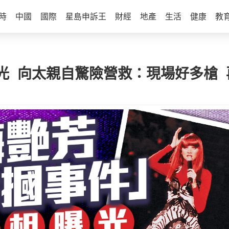
時
中國
國際
星島申訴王
財經
地產
生活
健康
教
光 向太親自驚險營救：現場好多槍