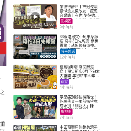
黎彼得離世丨許冠傑親
撰悼念文憶故友：感恩
音樂路上有你 黎彼德曾
直認唔夾合作7年終拆夥
影視圈
01:00
9小時前
33歲港男突中風半身癱
瘓 母拖3日先報警 網民
震驚：執返條命係神蹟
自爆2個惡習｜Juicy叮
時事熱話
12小時前
檀島咖啡餅店回歸港
島！預告新店8月下旬太
古重開 年初結束80年歷
過
史灣仔總店
飲食
」
4小時前
之
眾星痛別黎彼得離世！
乾孫熊寶一周前探望竟
成永別「細龍太」陳思
圻淚憶唉吔男朋友
影視圈
7小時前
輕重
中國預製屋熱銷美澳墨