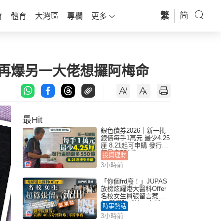
繁
简
育
體育
大灣區
專欄
更多
 再爆另一大佬想攞阿梅命
最Hit
銀色債券2026｜新一批
銀債每手1萬元 最少4.25
厘 8.21起可申購 發行金
額最多550億
投資理財
3小時前
「你個frd廢！」JUPAS
放榜炫耀港大醫科Offer
名校女生囂張留言惹眾
怒 醫學院澄清：宣稱
時事熱話
「40.5分獲錄取」不符事
3小時前
實｜Juicy叮