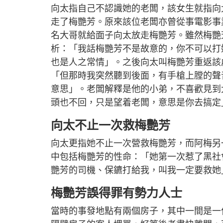
向太指自己不認識她的老闆，該女生就指向
走了梅艷芳。原來該位老闆亦曾從事電影事
名大哥就給面子向太放走梅艷芳。雖然梅艷
析：「我話梅艷芳不是故意的，你不可以打
也是人之常情」。之後向太叫梅艷芳重返該
「但那時我突然聽到後面，有手槍上膛的聲
意思」。老闆解釋是他的小弟，不喜歡見到
頭也不回，只是望着老闆，意思是你去搞定
向太不止一次救梅艷芳
向太更指她不止一次營救梅艷芳，而阿梅另
中包括梅艷芳的性命：「她第一次惹了黑社
艷芳的司機、保鑣打給我，叫我一定要救她
梅艷芳誤得罪有勢力人士
當時的事發地點有兩個房子，其中一間是一