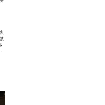
房
一
裏
就
電
。