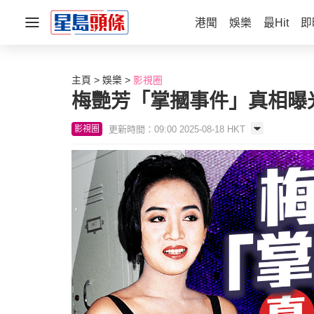
港聞
娛樂
最Hit
即
主頁
娛樂
影視圈
梅艷芳「掌摑事件」真相曝
更新時間：09:00 2025-08-18 HKT
影視圈