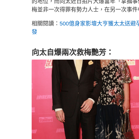
的地位，而向太近日拍片大爆當年「掌摑事
梅並非一次得罪有勢力人士，在另一次事件
相關閱讀：
500億身家影壇大亨獲太太送避
發
向太自爆兩次救梅艷芳：