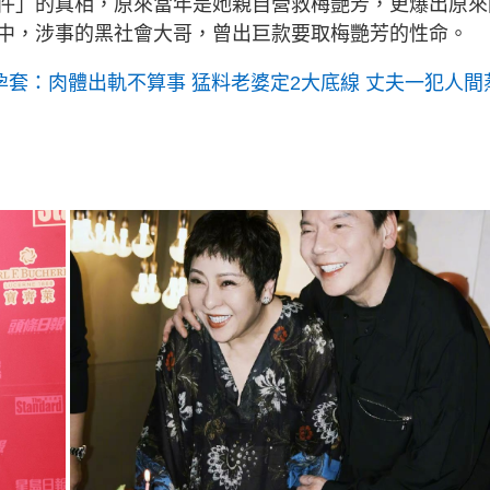
件」的真相，原來當年是她親自營救梅艷芳，更爆出原來
中，涉事的黑社會大哥，曾出巨款要取梅艷芳的性命。
孕套：肉體出軌不算事 猛料老婆定2大底線 丈夫一犯人間