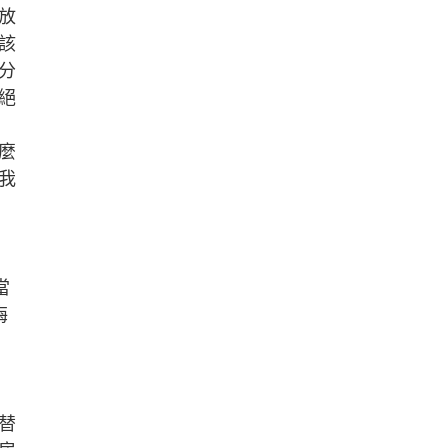
放
該
分
絕
麼
我
當
梅
替