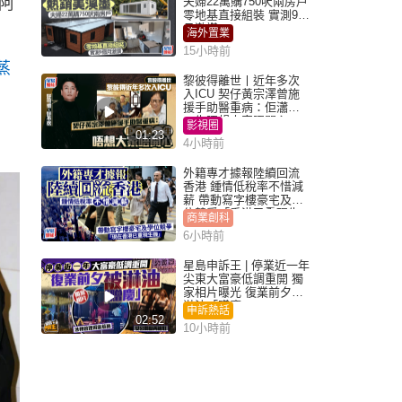
阿
夫婦22萬購750呎兩房戶
零地基直接組裝 實測9個
月激讚
海外置業
15小時前
蒸
黎彼得離世丨近年多次
入ICU 契仔黃宗澤曾施
援手助醫重病：佢瀟灑
一生唔想大家唔開心
影視圈
01:23
4小時前
外籍專才據報陸續回流
香港 鍾情低稅率不惜減
薪 帶動寫字樓豪宅及學
位競爭「香港已重現生
商業創科
機」
6小時前
星島申訴王 | 停業近一年
尖東大富豪低調重開 獨
家相片曝光 復業前夕被
淋油「贈慶」
申訴熱話
02:52
10小時前