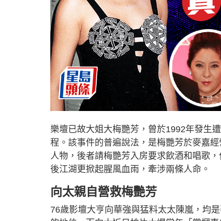
樂壇已故大姐大梅艷芳，曾於1992年發
程。該事件的普遍說法，是梅艷芳於麥嘉經營的
人物，後者請梅艷芳入房要求飲酒和唱歌，
後江湖更掀起腥風血雨，牽涉兩條人命。
向太親自營救梅艷芳
76歲影壇大亨向華強與猛料太太陳嵐，均