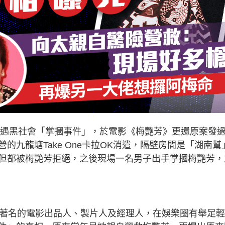
生遭遇黑社會「掌摑事件」，於電影《梅艷芳》更還原案發
九龍塘Take One卡拉OK消遣，隔壁房間是「湖南幫
但都被梅艷芳拒絕，之後現場一名男子出手掌摑梅艷芳，
是著名的電影出品人、製片人及經理人，在娛樂圈有舉足