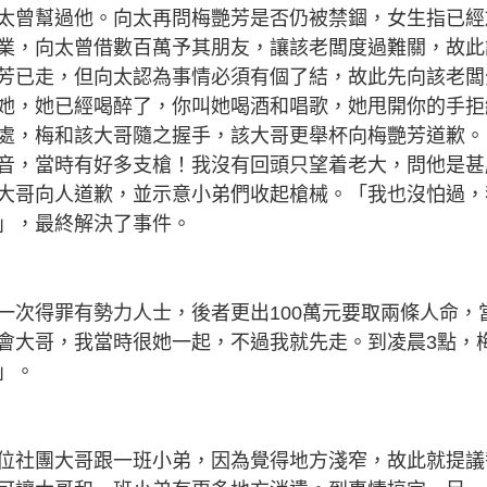
太曾幫過他。向太再問梅艷芳是否仍被禁錮，女生指已經
業，向太曾借數百萬予其朋友，讓該老闆度過難關，故此
芳已走，但向太認為事情必須有個了結，故此先向該老闆
她，她已經喝醉了，你叫她喝酒和唱歌，她甩開你的手拒
處，梅和該大哥隨之握手，該大哥更舉杯向梅艷芳道歉。
音，當時有好多支槍！我沒有回頭只望着老大，問他是甚
大哥向人道歉，並示意小弟們收起槍械。「我也沒怕過，
」，最終解決了事件。
一次得罪有勢力人士，後者更出100萬元要取兩條人命，
會大哥，我當時很她一起，不過我就先走。到凌晨3點，
」。
位社團大哥跟一班小弟，因為覺得地方淺窄，故此就提議