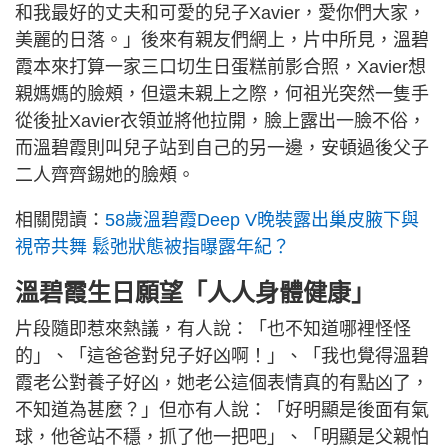
和我最好的丈夫和可愛的兒子Xavier，愛你們大家，
美麗的日落。」後來有親友們網上，片中所見，溫碧
霞本來打算一家三口切生日蛋糕前影合照，Xavier想
親媽媽的臉頰，但還未親上之際，何祖光突然一隻手
從後扯Xavier衣領並將他拉開，臉上露出一臉不俗，
而溫碧霞則叫兒子站到自己的另一邊，安頓過後父子
二人齊齊錫她的臉頰。
相關閱讀：
58歲溫碧霞Deep V晚裝露出巢皮腋下與
視帝共舞 鬆弛狀態被指曝露年紀？
溫碧霞生日願望「人人身體健康」
片段隨即惹來熱議，有人說：「也不知道哪裡怪怪
的」、「這爸爸對兒子好凶啊！」、「我也覺得溫碧
霞老公對養子好凶，她老公這個表情真的有點凶了，
不知道為甚麼？」但亦有人說：「好明顯是後面有氣
球，他爸站不穩，抓了他一把吧」、「明顯是父親怕