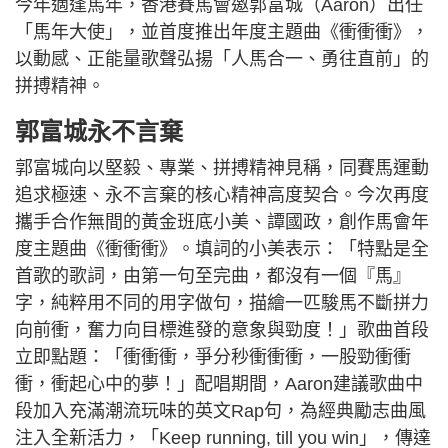
今年適逢馬年，香港賽馬會邀郭富城（Aaron）出任
「馬年大使」，並首度推出年度主題曲《衝衝衝》，
以動感、正能量歌聲弘揚「人馬合一、勇往直前」的
拼搏精神。
郭富城永不言棄
郭富城向以堅毅、專業、拼搏精神見稱，同賽馬運動
追求極速、永不言棄的核心精神高度契合。今次再度
攜手合作無間的黃金班底小美、譚國政，創作馬會年
度主題曲《衝衝衝》。填詞的小美表示：「特點是全
首歌的歌詞，由第一句至完曲，都沒有一個『馬』
字，純粹用不同的用字做句，描繪一匹駿馬不斷拼力
向前衝，奮力向目標進發的意象與勁度！」歌曲首段
立即點題：「衝衝衝，爭分秒衝衝衝，一股勁衝衝
衝，衝起心中的夢！」配唱期間，Aaron建議歌曲中
段加入充滿潮流玩味的英文Rap句，為經典勵志曲風
注入全新活力，「Keep running, till you win」，傳達