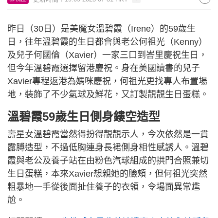
昨日（30日）是美魔女溫碧霞（Irene）的59歲生
日，往年溫碧霞的生日都會與老公何祖光（Kenny）
及兒子何國倫（Xavier）一家三口到峇里慶祝生日，
但今年溫碧霞選擇留港慶祝。身在美國讀書的兒子
Xavier專程返港為媽咪慶祝，何祖光更找專人布置場
地，裝飾了不少氣球及鮮花，又訂製靚靚生日蛋糕。
溫碧霞59歲生日側身鏤空造型
壽星女溫碧霞當然得扮得靚靚示人，今次依然是一貫
露膊造型，不過低胸連身長裙側身相性感誘人。溫碧
霞與老公及養子站在由粉色汽球組成的拱門合照兼切
生日蛋糕，本來Xavier想親她的臉頰，但何祖光突然
粗暴地一手從後面扯住養子的衣領，令場面異常尷
尬。