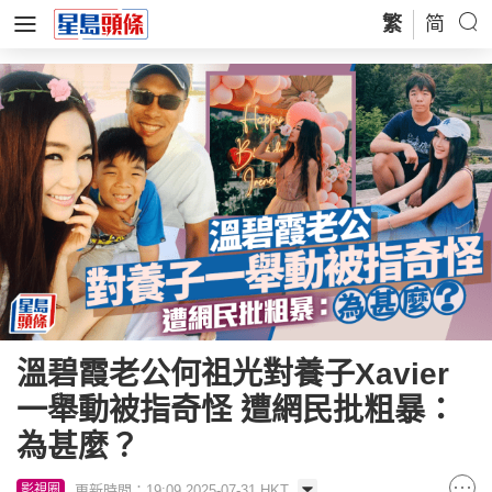
繁
简
溫碧霞老公何祖光對養子Xavier
一舉動被指奇怪 遭網民批粗暴：
為甚麼？
更新時間：19:09 2025-07-31 HKT
影視圈