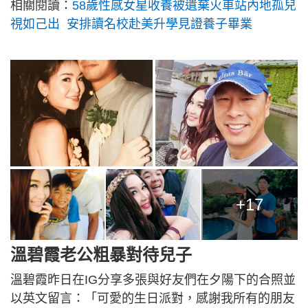
相關閱讀：
58歲性感女星收養被遺棄火車站內地孤兒
視如己出 安排讀名校赴美升學見證養子畢業
+17
溫碧霞老公粗暴對待兒子
溫碧霞昨日在IG分享多張與好友們在夕陽下的合照並
以英文留言：「可愛的生日派對，感謝我所有的朋友