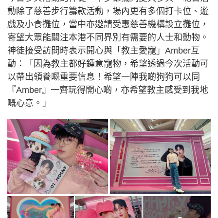
動除了慈善步行籌款活動，場內更有多個打卡位、遊
戲及小食攤位，當中亦邀請受惠慈善機構設立攤位，
寄望大眾能關注本港不同界別有需要的人士和動物。
神徒接受訪問時表示開心與「教主愛寵」Amber互
動：「因為教主都好鍾意寵物，希望透過今次活動可
以帶出領養嘅重要信息！希望一陣我啲狗狗可以同
『Amber』一齊玩得開心啲，亦希望教主感受到我地
嘅心意。」