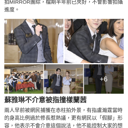
拍MIRROR團綜，檔期半年前已夾好，不會影響拍攝
進度。
+6
蘇雅琳不介意被指撞樣蘭茜
兩人早前被網民捕獲在赤柱拍外景，有指盧瀚霆當時
的身高比例過於修長惹熱議，更有網民以「假腳」形
容，他表示不會介意這個說法，他不能控制大家的想