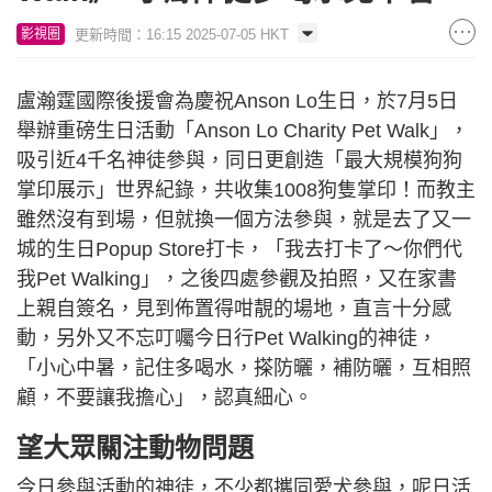
更新時間：16:15 2025-07-05 HKT
影視圈
盧瀚霆國際後援會為慶祝Anson Lo生日，於7月5日
舉辦重磅生日活動「Anson Lo Charity Pet Walk」，
吸引近4千名神徒參與，同日更創造「最大規模狗狗
掌印展示」世界紀錄，共收集1008狗隻掌印！而教主
雖然沒有到場，但就換一個方法參與，就是去了又一
城的生日Popup Store打卡，「我去打卡了～你們代
我Pet Walking」，之後四處參觀及拍照，又在家書
上親自簽名，見到佈置得咁靚的場地，直言十分感
動，另外又不忘叮囑今日行Pet Walking的神徒，
「小心中暑，記住多喝水，搽防曬，補防曬，互相照
顧，不要讓我擔心」，認真細心。
望大眾關注動物問題
今日參與活動的神徒，不少都攜同愛犬參與，呢日活