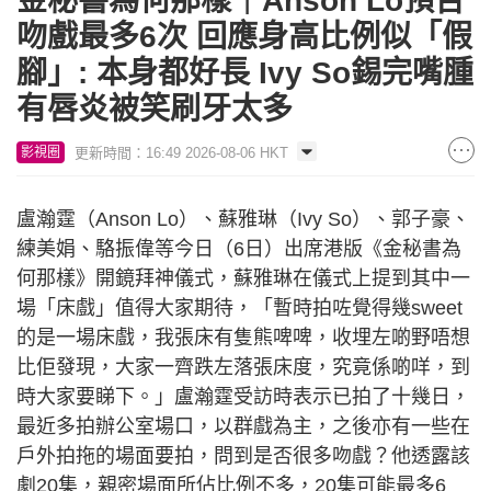
金秘書為何那樣｜Anson Lo預告
吻戲最多6次 回應身高比例似「假
腳」: 本身都好長 Ivy So錫完嘴腫
有唇炎被笑刷牙太多
更新時間：16:49 2026-08-06 HKT
影視圈
盧瀚霆（Anson Lo）、蘇雅琳（Ivy So）、郭子豪、
練美娟、駱振偉等今日（6日）出席港版《金秘書為
何那樣》開鏡拜神儀式，蘇雅琳在儀式上提到其中一
場「床戲」值得大家期待，「暫時拍咗覺得幾sweet
的是一場床戲，我張床有隻熊啤啤，收埋左啲野唔想
比佢發現，大家一齊跌左落張床度，究竟係啲咩，到
時大家要睇下。」盧瀚霆受訪時表示已拍了十幾日，
最近多拍辦公室場口，以群戲為主，之後亦有一些在
戶外拍拖的場面要拍，問到是否很多吻戲？他透露該
劇20集，親密場面所佔比例不多，20集可能最多6