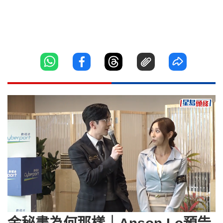
Loaded
:
Unmute
5.90%