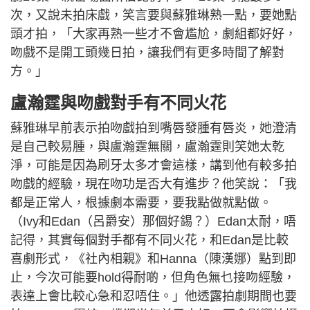
次，又說未拍床戲，笑言要與蘇雅琳熟一點，要她點
頭才拍，「大家再熟一些才不會尷尬，劇組都好好，
吻戲不是開工頭幾日拍，讓我們有更多時間了解對
方。」
盧瀚霆與吻戲對手有不同火花
蘇雅琳早前表示拍吻戲拍到嘴唇發腫有唇炎，她澄清
是自己較易腫，與盧瀚霆無關，盧瀚霆則笑她太乾
淨，可能是因為刷牙太多才會這樣，講到他有較多拍
吻戲的經驗，現在吻功是否大有進步？他笑說：「我
都是正常人，根據劇本需要，要我點做就點做。
（Ivy和Edan（呂爵安）那個好錫？）Edan太耐，唔
記得，其實每個對手都有不同火花，和Edan是比較
喜劇形式，《社內相親》和Hanna（陳漢娜）點到即
止，今次可能要hold得耐啲，但角色無乜接吻經驗，
表達上會比較心急和忍唔住。」他透露拍劇期間也要