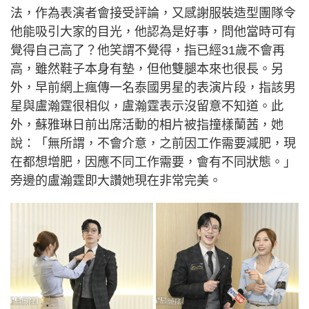
法，作為表演者會接受評論，又感謝服裝造型團隊令
他能吸引大家的目光，他認為是好事，問他當時可有
覺得自己高了？他笑謂不覺得，指已經31歲不會再
高，雖然鞋子本身有墊，但他雙腿本來也很長。另
外，早前網上瘋傳一名泰國男星的表演片段，指該男
星與盧瀚霆很相似，盧瀚霆表示沒留意不知道。此
外，蘇雅琳日前出席活動的相片被指撞樣蘭茜，她
說：「無所謂，不會介意，之前因工作需要減肥，現
在都想增肥，因應不同工作需要，會有不同狀態。」
旁邊的盧瀚霆即大讚她現在非常完美。