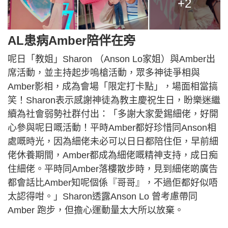
+2
AL患病Amber陪伴在旁
呢日「教姐」Sharon （Anson Lo家姐）與Amber出
席活動，並主持起步嗚槍活動，眾多神徒爭相與
Amber影相，成為會場「限定打卡點」，場面相當搞
笑！Sharon表示感謝神徒為教主慶祝生日，盼樂迷繼
續為社會弱勢社群付出：「多謝大家愛錫細佬，好開
心參與呢日嘅活動！平時Amber都好珍惜同Anson相
處嘅時光，因為細佬未必可以日日都陪住佢，早前細
佬休養期間，Amber都成為細佬嘅精神支持，成日痴
住細佬。平時同Amber落樓散步時，見到細佬啲廣告
都會話比Amber知呢個係『哥哥』，不過佢都好似唔
太認得咁。」Sharon透露Anson Lo 曾考慮帶同
Amber 跑步，但擔心運動量太大所以放棄。