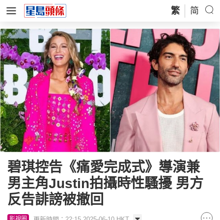
繁
简
碧琪控告《痛愛完成式》導演兼
男主角Justin拍攝時性騷擾 男方
反告誹謗被撤回
更新時間：22:15 2025-06-10 HKT
影視圈