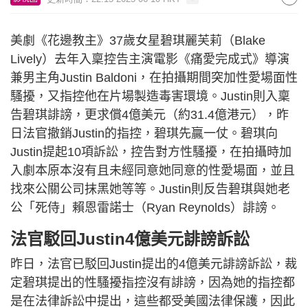
美劇《花邊教主》37歲女星碧琪麗芙莉（Blake
Lively）去年入稟控告主演電影《痛愛完成式》導演
兼男主角Justin Baldoni，在拍攝期間突加性愛場面性
騷擾，又指控他在片場製造毒害環境。Justin則入稟
告碧琪誹謗，更求償4億美元（約31.4億港元），昨
日法官撤銷Justin的指控，碧琪先贏一仗。碧琪向
Justin提起10項訴訟，控告對方性騷擾，在拍攝時加
入劇本原本沒有且未經同意她同意的性愛場面，並且
找來公關公司抹黑她等等。Justin則反告碧琪與她老
公「死侍」賴恩雷諾士（Ryan Reynolds）誹謗。
法官駁回Justin4億美元誹謗訴訟
昨日，法官已駁回Justin提出的4億美元誹謗訴訟，裁
定碧琪提出的性騷擾指控沒有誹謗，因為她的指控都
是在法律訴訟中提出，這些都受美國法律保護，因此