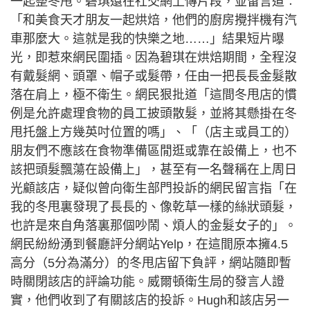
一起整冬甩。碧琪還在社交網上傳片段，並留言道︰
「和美食天才朋友一起烘焙，他們的廚房攪拌機有汽
車那麼大。這就是我的快樂之地……」結果短片曝
光，即惹來網民圍插。因為碧琪在烘焙期間，全程沒
有戴髮網、頭罩、帽子或髮帶，任由一把長長金髮散
落在肩上，極不衛生。網民狠批道「這間冬甩店的慣
例是允許處理食物的員工披頭散髮，並將其懸掛在冬
甩托盤上方幾英吋位置的嗎」、「（店主或員工的）
朋友們不應該在食物準備區閒逛或靠在設備上，也不
該把頭髮飄蕩在設備上」，甚至有一名聲稱在上周日
光顧該店，疑似曾向衛生部門投訴的網民留言指「在
我的冬甩裏發現了長長的、像乾草一樣的絲狀頭髮，
也許是來自角落裏那個吵鬧、煩人的金髮女子的」。
網民紛紛湧到餐廳評分網站Yelp，在這間原本擁4.5
高分（5分為滿分）的冬甩店留下負評，網站隨即暫
時關閉該店的評論功能。威爾頓衛生局的發言人證
實，他們收到了有關該店的投訴。Hugh和該店另一