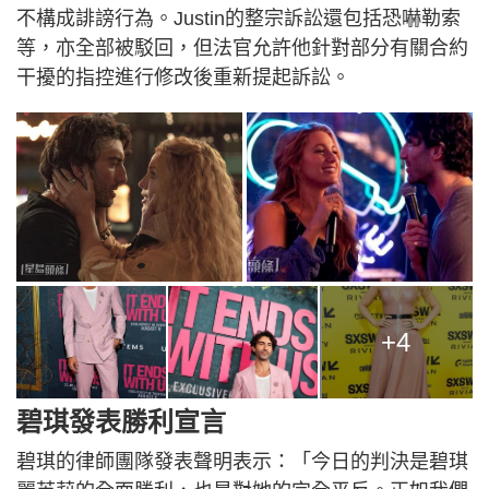
不構成誹謗行為。Justin的整宗訴訟還包括恐嚇勒索
等，亦全部被駁回，但法官允許他針對部分有關合約
干擾的指控進行修改後重新提起訴訟。
+4
碧琪發表勝利宣言
碧琪的律師團隊發表聲明表示：「今日的判決是碧琪