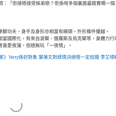
笑問：「佢接唔接受姊弟戀？佢係咁多個裏面最踏實嘅一個
」
外、拳腳功夫、身手及身形亦相當有睇頭，外形條件優越。
女友相當國際化，有來自波蘭、俄羅斯及烏克蘭等，身體力行
然曾喜愛夜蒲，但絕無玩「一夜情」。
》Terry係好對象 葉蒨文對感情決絕唔一定結婚 李芷晴