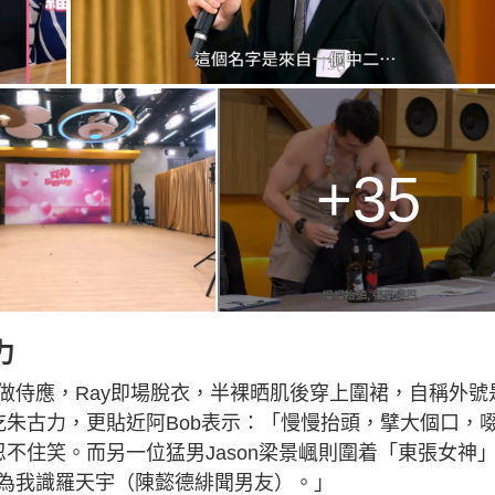
+35
力
做侍應，Ray即場脫衣，半裸晒肌後穿上圍裙，自稱外號
b吃朱古力，更貼近阿Bob表示：「慢慢抬頭，擘大個口，
忍不住笑。而另一位猛男Jason梁景𡺤則圍着「東張女神
為我識羅天宇（陳懿德緋聞男友）。」