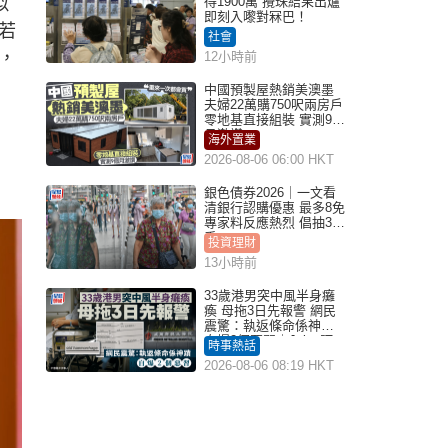
似
得1900萬 攪珠結果出爐
即刻入嚟對冧巴！
若
社會
，
12小時前
中國預製屋熱銷美澳墨
夫婦22萬購750呎兩房戶
零地基直接組裝 實測9個
月激讚
海外置業
2026-08-06 06:00 HKT
銀色債券2026｜一文看
清銀行認購優惠 最多8免
專家料反應熱烈 倡抽30
手
投資理財
13小時前
33歲港男突中風半身癱
瘓 母拖3日先報警 網民
震驚：執返條命係神蹟
自爆2個惡習｜Juicy叮
時事熱話
2026-08-06 08:19 HKT