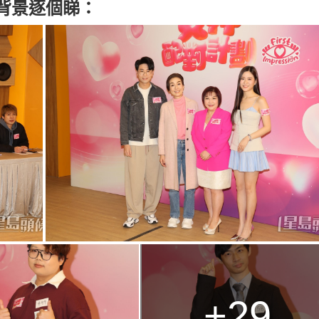
背景逐個睇：
+29