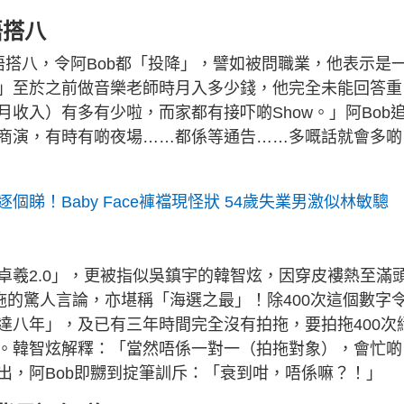
唔搭八
唔搭八，令阿Bob都「投降」，譬如被問職業，他表示是
」至於之前做音樂老師時月入多少錢，他完全未能回答重
收入）有多有少啦，而家都有接吓啲Show。」阿Bob
商演，有時有啲夜場……都係等通告……多嘅話就會多啲
睇！Baby Face褲襠現怪狀 54歲失業男激似林敏驄
卓羲2.0」，更被指似吳鎮宇的韓智炫，因穿皮褸熱至滿
拖的驚人言論，亦堪稱「海選之最」！除400次這個數字
達八年」，及已有三年時間完全沒有拍拖，要拍拖400次
。韓智炫解釋：「當然唔係一對一（拍拖對象），會忙啲
出，阿Bob即嬲到掟筆訓斥：「衰到咁，唔係嘛？！」