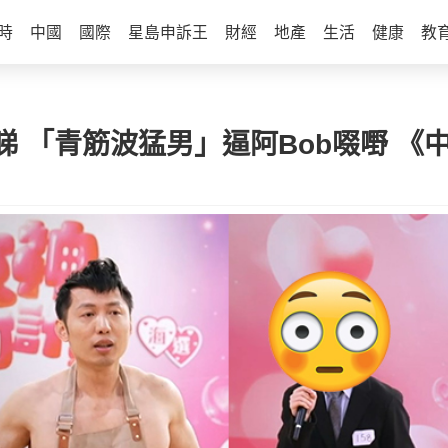
時
中國
國際
星島申訴王
財經
地產
生活
健康
教
 「青筋波猛男」逼阿Bob啜嘢 《