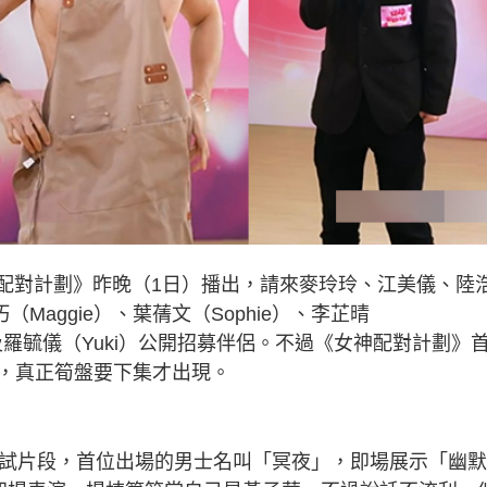
神配對計劃》昨晚（1日）播出，請來麥玲玲、江美儀、陸
Maggie）、葉蒨文（Sophie）、李芷晴
man）及羅毓儀（Yuki）公開招募伴侶。不過《女神配對計劃》
，真正筍盤要下集才出現。
面試片段，首位出場的男士名叫「冥夜」，即場展示「幽