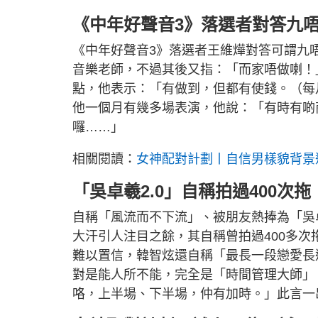
《中年好聲音3》落選者對答九
《中年好聲音3》落選者王維燁對答可謂九
音樂老師，不過其後又指：「而家唔做喇！
點，他表示：「有做到，但都有使錢。（每月
他一個月有幾多場表演，他說：「有時有啲
囉……」
相關閱讀：
女神配對計劃丨自信男樣貌背景逐個
「吳卓羲2.0」自稱拍過400次拖
自稱「風流而不下流」、被朋友熱捧為「吳
大汗引人注目之餘，其自稱曾拍過400多次
難以置信，韓智炫還自稱「最長一段戀愛長
對是能人所不能，完全是「時間管理大師」
咯，上半場、下半場，仲有加時。」此言一