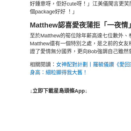
好鍾意呀，佢好cute呀！」江美儀聞言更
個package好好 ！」
Matthew認喜愛夜蒲拒「一夜情
至於Matthew的筍位除年薪高達七位數
Matthew還有一個特別之處，是之前的
證了愛情無分國界，更向Bob強調自己雖
相關閱讀：
女神配對計劃丨羅毓儀讚《愛回家
身高：細粒顯得我大舊！
↓立即下載星島頭條App↓