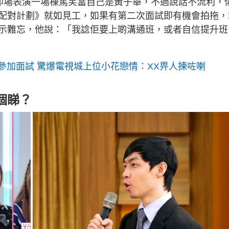
，更即場表演一場棟篤笑當自己是黃子華，不過說話不流利，
配對計劃》就如見工，如果有第二次面試即有機會拍拖，
示難忘，他說：「我諗佢要上啲溝通班，或者自信提升班
參加面試 驚爆電視城上位小花戀情：XX畀人揀咗喇
個睇？