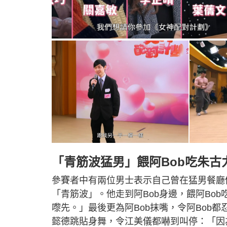
「青筋波猛男」餵阿Bob吃朱古
參賽者中有兩位男士表示自己曾在猛男餐廳
「青筋波」。他走到阿Bob身邊，餵阿Bo
嚟先。」最後更為阿Bob抹嘴，令阿Bob都
懿德跳貼身舞，令江美儀都嚇到叫停：「因