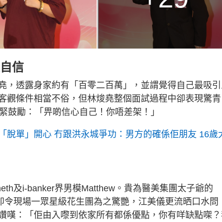
欠自信
堯，透露身家約有「百零二百萬」，並謂覺得自己最吸引
客觀條件相當不俗，但林焌堯整個面試過程中卻表現驚青
即肉緊鼓勵：「畀啲信心自己！你唔差架！」
脫單」開心 冇跟洪永城爭功：男方的確係佢朋友 16歲
及i-banker界男模Matthew。貴為醫美集團太子爺的
，隨即令現場一眾星級花生團為之驚艷，江美儀更流晒口水問
讚嘆：「佢由入嚟到依家所有都係優點，你有咩缺點㗎？