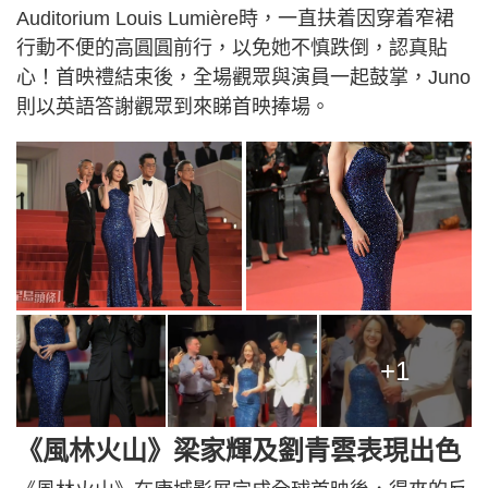
Auditorium Louis Lumière時，一直扶着因穿着窄裙
行動不便的高圓圓前行，以免她不慎跌倒，認真貼
心！首映禮結束後，全場觀眾與演員一起鼓掌，Juno
則以英語答謝觀眾到來睇首映捧場。
+1
《風林火山》梁家輝及劉青雲表現出色