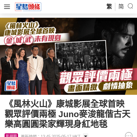
繁
简
《風林火山》康城影展全球首映
觀眾評價兩極 Juno麥浚龍偕古天
樂高圓圓梁家輝現身紅地毯
更新時間：13:45 2025-05-17 HKT
影視圈