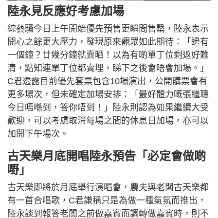
陸永見反應好考慮加場
綜藝騷今日上午開始優先預售更瞬間售罄，陸永表示
開心之餘更大壓力，發現原來觀眾如此期待：「邊有
一個鐘？廿幾分鐘就賣晒！以為有啲單丁位剩返好難
清，點知連單丁位都賣埋，睇下之後會唔會加場。」
C君透露目前優先套票包含10場演出，公開購票會有
更多場次，但未確定加場安排：「最好體力嘅張繼聰
今日唔喺到，答你唔到！」陸永則認為如果繼續大受
歡迎，可以考慮取消每場之間的休息日加場，亦可以
加開下午場次。
古天樂月底開唱陸永預告「必定會做啲
嘢」
古天樂即將於月底舉行演唱會，農夫與老闆古天樂都
有一首合唱歌，C君謙稱只是為做一種氣氛而推出，
陸永談到報答老闆之前做嘉賓而調轉做嘉賓時，則不