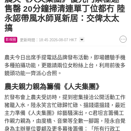
售罄 20分鐘掃清連單丁位都冇 陸
永認帶風水師覓新居：交俾太太
搞
更新時間：18:45 2026-08-07 HKT
影視圈
農夫今日出席手提電話品牌發布活動，即場體驗手機
多種拍攝功能，更邀請兩位女粉絲上台，利用前後多
鏡頭功能一齊派心合照。
農夫親力親為籌備《人夫集團》
於發布會上農夫受訪時，提到密集接洽公開活動工作
豬籠入水，陸永笑言忙碌歸忙碌、搵錢還搵錢，最近
主力準備《人夫集團》綜藝騷演出，C君坦言籌備工
作親力親為，由度橋、音樂等全數一腳踢，陸永自覺
身為主辦單位要顧及更多幕後籌備：「所有行政工