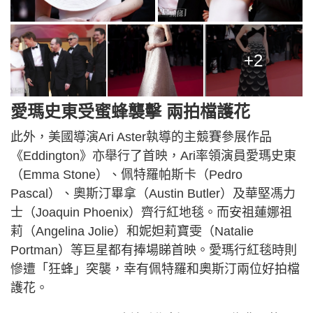
+2
愛瑪史東受蜜蜂襲擊 兩拍檔護花
此外，美國導演Ari Aster執導的主競賽參展作品
《Eddington》亦舉行了首映，Ari率領演員愛瑪史東
（Emma Stone）、佩特羅帕斯卡（Pedro
Pascal）、奧斯汀畢拿（Austin Butler）及華堅馮力
士（Joaquin Phoenix）齊行紅地毯。而安祖蓮娜祖
莉（Angelina Jolie）和妮妲莉寶雯（Natalie
Portman）等巨星都有捧場睇首映。愛瑪行紅毯時則
慘遭「狂蜂」突襲，幸有佩特羅和奧斯汀兩位好拍檔
護花。