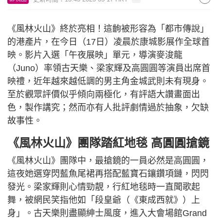
《風林火山》終於亮相！這齣被形容為「都市傳說」
的港產片，在今日（17日）凌晨於康城影展作全球首
映。影片入選「午夜展映」單元，導演麥浚龍
（Juno）率領古天樂、梁家輝及高圓圓等演員出席首
映禮，近年越來越低調的男主角金城武則未有現身。
至於觀眾評價似乎傾向兩極化，有評語大讚畫面出
色，製作講究；然而亦有人批評劇情過於抽象，欠缺
故事性。
《風林火山》團隊踏紅地毯 高圓圓搶鏡
《風林火山》團隊中，最搶鏡的一員必然是高圓圓，
這夜她選穿閃藍魚尾裙再搭配藍寶石鑲鑽項鏈，閃閃
發光。梁家輝則心情勁靚，行紅地毯時一直聞歌起
舞，被網民笑指他如「段皇爺（《東成西就》）上
身」。古天樂則盡顯紳士風度，進入大會場館Grand