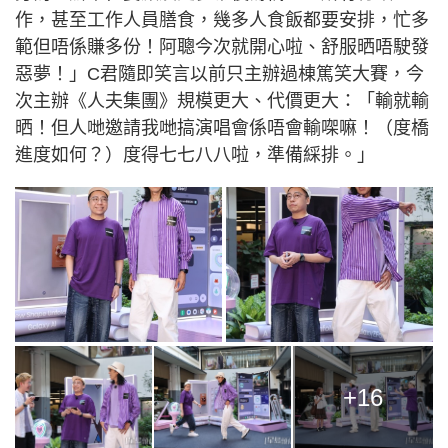
作，甚至工作人員膳食，幾多人食飯都要安排，忙多
範但唔係賺多份！阿聰今次就開心啦、舒服晒唔駛發
惡夢！」C君隨即笑言以前只主辦過棟篤笑大賽，今
次主辦《人夫集團》規模更大、代價更大：「輸就輸
晒！但人哋邀請我哋搞演唱會係唔會輸㗎嘛！（度橋
進度如何？）度得七七八八啦，準備綵排。」
+16