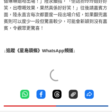
做琳琳姐咁出場！」陸永續指，「佢話扮玲玲姐好好
笑，出嚟嘅效果，果然真係好好笑！」往後請嘉賓方
面，陸永直言每次都要度一段出場介紹，如果翻兜嘉
賓則可以度少一段但驚喜較少，可能會新穎到沒有嘉
賓，令觀眾更驚喜！
↓追蹤《星島頭條》WhatsApp頻道↓