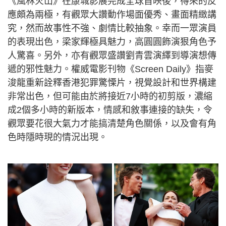
《風林火山》在康城影展完成全球首映後，得來的反
應頗為兩極，有觀眾大讚動作場面優秀、畫面精緻講
究，然而故事性不強、劇情比較抽象。幸而一眾演員
的表現出色，梁家輝極具魅力，高圓圓飾演狠角色予
人驚喜。另外，亦有觀眾盛讚劉青雲演繹到導演想傳
遞的邪性魅力。權威電影刊物《Screen Daily》指麥
浚龍重新詮釋香港犯罪驚慄片，視覺設計和世界構建
非常出色，但可能由於將接近7小時的初剪版，濃縮
成2個多小時的新版本，情感和敘事連接的缺失，令
觀眾要花很大氣力才能搞清楚角色關係，以及會有角
色時隱時現的情況出現。