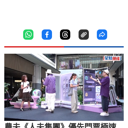
Loaded
:
Unmute
7.05%
農夫《人夫集團》優先門票極速