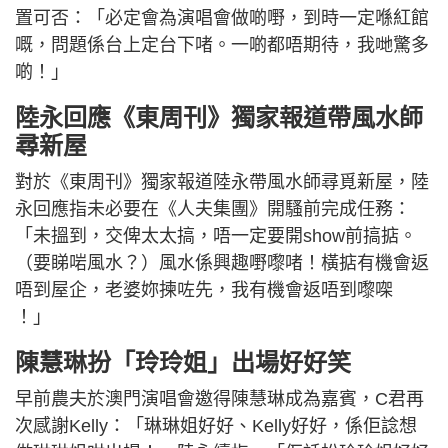
置可否：「必定會為演唱會做啲嘢，到時一定喺紅館
嘅，問題係台上定台下啫。一啲都唔期待，我哋驚多
啲！」
陸永回應《東周刊》獨家報道帶風水師
尋新屋
對於《東周刊》獨家報道陸永帶風水師尋覓新屋，陸
永回應指未必要在《人夫集團》開騷前完成任務：
「未搵到，交俾太太搞，唔一定要開show前搞掂。
（要睇啱風水？）風水係興趣嘢嚟啫！橫掂有機會返
唔到屋企，老婆妳揀咗先，我有機會返唔到嚟㗎
！」
陳慧琳扮「玲玲姐」出場好好笑
早前農夫於澳門演唱會邀得陳慧琳成為嘉賓，C君再
次感謝Kelly：「琳琳姐好好、Kelly好好，係佢諗想