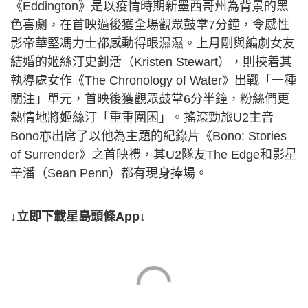
《Eddington》是以疫情時期新墨西哥州為背景的黑
色喜劇，在首映過後獲全場觀眾鼓掌7分鐘，令感性
影帝華堅馮力士都感動得眼濕濕。上月剛與編劇女友
結婚的姬絲汀史釗活（Kristen Stewart），則挾着其
執導處女作《The Chronology of Water》出戰「一種
關注」單元，首映後獲觀眾鼓掌6分半鐘，粉絲們更
熱情地將姬絲汀「重重圍困」。搖滾勁旅U2主音
Bono亦出席了以他為主題的紀錄片《Bono: Stories
of Surrender》之首映禮，其U2隊友The Edge和影星
辛潘（Sean Penn）都有現身捧場。
↓立即下載星島頭條App↓