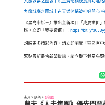
九龍城寨之圍城丨洪金寶硬橋硬馬真功逐格
九龍城寨之圍城丨古天樂笑稱被打好開心 
《星島申訴王》推出全新項目「我要讚佢」
區。立即「我要讚佢」︰
https://bit.ly/3uJ3
想睇更多精彩內容，請立即瀏覽「區區有申
緊貼最新最快新聞資訊，請立即下載星島頭條
主頁
娛樂
影視圈
農夫《人夫集團》優先門票極