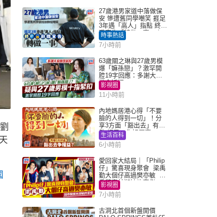
27歲港男家道中落做保
安 慘遭舊同學嘲笑 捱足
3年遇「高人」指點 終辭
職宣告「轉做一事」｜
時事熱話
Juicy叮
7小時前
63歲關之琳與27歲男模
爆「嫲孫戀」？激罕開
腔19字回應：多謝大家
掛念近況
影視圈
11小時前
內地媽居港心得「不要
臉的人得到一切」！分
享3方面「豁出去」有著
、劉
數 網民：你好厲害
生活百科
天
6小時前
愛回家大結局｜「Philip
仔」驚喜現身聚會 梁禹
國
勤大個仔高過樊亦敏 超
乖黐實林淑敏許家傑
影視圈
7小時前
古洞北首個新盤開價