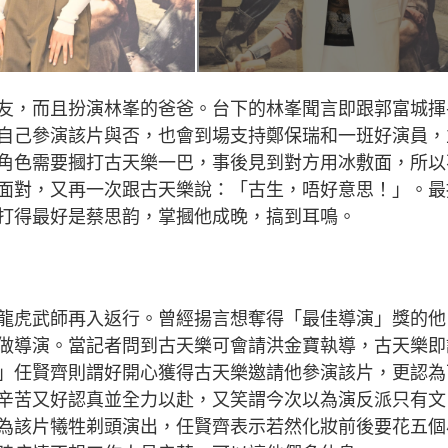
友，而且扮演林峯的爸爸。台下的林峯聞言即跟郭富城揮
自己參演該片與否，也會到場支持鄭保瑞和一班好演員，
角色需要摑打古天樂一巴，事後見到對方用冰敷面，所以
面對，又再一次跟古天樂說：「古生，唔好意思！」。最
打得最好是蔡思韵，掌摑他成晚，搞到耳鳴。
龍虎武師再入返行。曾經揚言想奪得「最佳導演」獎的他
做導演。當記者問到古天樂可會請洪金寶執導，古天樂即
」任賢齊則謂好開心獲得古天樂邀請他參演該片，更認為
辛苦又好認真並全力以赴，又笑謂今次以為演反派只有文
為該片犧牲剃頭演出，任賢齊表示若然化妝前後要花五個