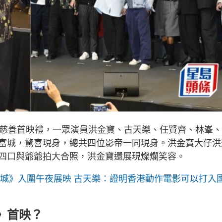
行慈善首映禮，一眾演員洪金寶、古天樂、任賢齊、林峯
富城，驚喜現身，總共四位影帝一同現身。洪金寶大仔洪
四口與爺爺拍大合照，洪金寶還展現燦爛笑容。
圍城》入圍午夜展映 古天樂：證明香港動作電影可以打入
》首映？