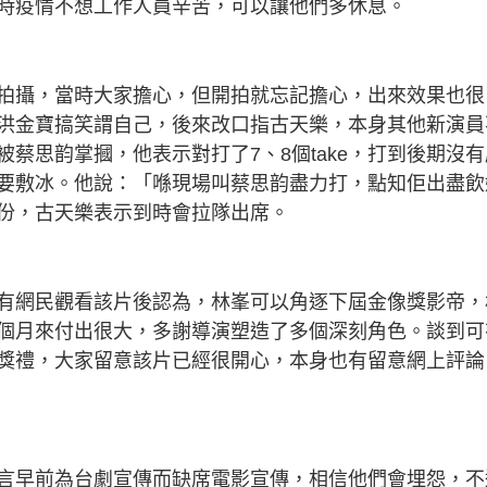
時疫情不想工作人員辛苦，可以讓他們多休息。
拍攝，當時大家擔心，但開拍就忘記擔心，出來效果也很
洪金寶搞笑謂自己，後來改口指古天樂，本身其他新演員
蔡思韵掌摑，他表示對打了7、8個take，打到後期沒有
要敷冰。他說：「喺現場叫蔡思韵盡力打，點知佢出盡飲
份，古天樂表示到時會拉隊出席。
有網民觀看該片後認為，林峯可以角逐下屆金像獎影帝，
個月來付出很大，多謝導演塑造了多個深刻角色。談到可
獎禮，大家留意該片已經很開心，本身也有留意網上評論
言早前為台劇宣傳而缺席電影宣傳，相信他們會埋怨，不