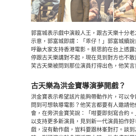
郭富城表示戲中演殺人王，跟古天樂十分老
示意，郭富城即謂：「乖仔！」郭富城續說
呼籲大家支持香港電影。蔡思韵在台上透露
停跟古天樂講對不起，現在見到對方也不敢
笑古天樂被問到那位演員打得出色，他笑言
古天樂為洪金寶導演夢開戲？
洪金寶表示希望該片能夠帶動作片，可以令
問到可想執導電影？他笑言都要有人邀請他
會，在旁洪金寶笑說：「咁要即刻寫合約。
以支持更多新演員，見到新一代演員拍作好
戲，沒有動作戲，豈料要跟林峯對打。談到