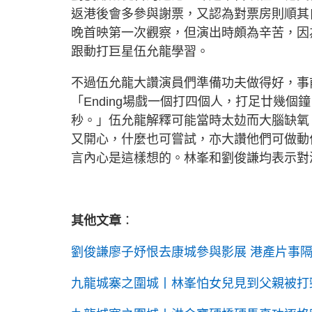
返港後會多參與謝票，又認為對票房則順其
晚首映第一次觀察，但演出時頗為辛苦，因為
跟動打巨星伍允龍學習。
不過伍允龍大讚演員們準備功夫做得好，事
「Ending場戲一個打四個人，打足廿幾
秒。」伍允龍解釋可能當時太攰而大腦缺氧
又開心，什麼也可嘗試，亦大讚他們可做動
言內心是這樣想的。林峯和劉俊謙均表示對
其他文章
：
劉俊謙廖子妤恨去康城參與影展 港產片事隔
九龍城寨之圍城丨林峯怕女兒見到父親被打