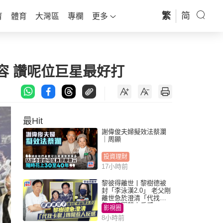
繁
简
育
體育
大灣區
專欄
更多
容 讚呢位巨星最好打
最Hit
謝偉俊夫婦擬效法蔡瀾
｜周顯
投資理財
17小時前
黎彼得離世丨黎樹德被
封「李泳漢2.0」 老父剛
離世急於澄清「代找卡
數」傳聞惹人反感
影視圈
8小時前