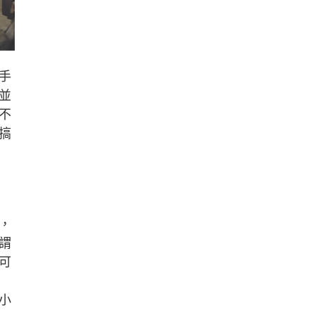
手
並
不
搞
，
謂
可
小