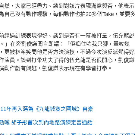
自然，大家已經盡力。談到對該片表現滿意與否，他表示
自己沒有動作經驗，每個動作也拍20多個Take，並要
前經過訓練表現得好。談到是否有一幕被打暈，伍允龍說
個鐘。」在旁劉俊謙聞言即謂：「佢痴住咗我只腳，暈咗幾
，更被林峯笑問他是否方法演技，不過今次演反派覺得好
作演員。談到打暈功夫了得的伍允龍是否很開心，劉俊謙
演動作戲有興趣，劉俊謙表示現在有學習打拳。
11年再入選為《九龍城寨之圍城》自豪
勁喊 胡子彤首次到內地路演練定普通話