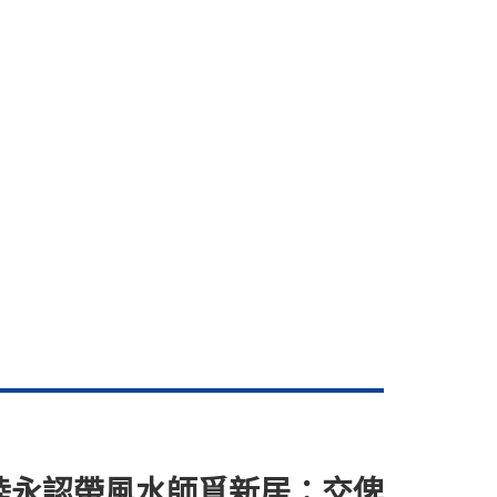
了
 陸永認帶風水師覓新居：交俾