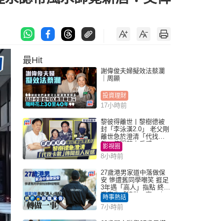
最Hit
謝偉俊夫婦擬效法蔡瀾
｜周顯
投資理財
17小時前
黎彼得離世丨黎樹德被
封「李泳漢2.0」 老父剛
離世急於澄清「代找卡
數」傳聞惹人反感
影視圈
8小時前
27歲港男家道中落做保
安 慘遭舊同學嘲笑 捱足
3年遇「高人」指點 終辭
職宣告「轉做一事」｜
時事熱話
Juicy叮
7小時前