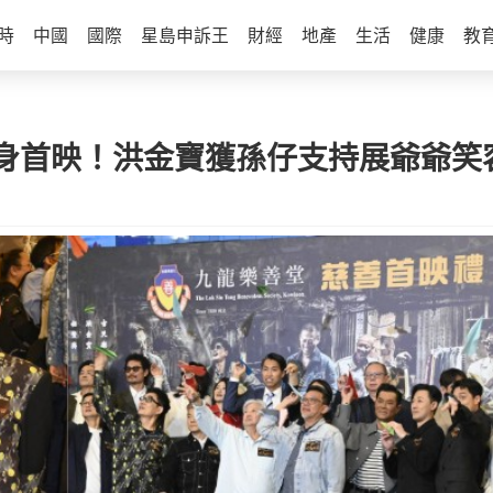
時
中國
國際
星島申訴王
財經
地產
生活
健康
教
身首映！洪金寶獲孫仔支持展爺爺笑