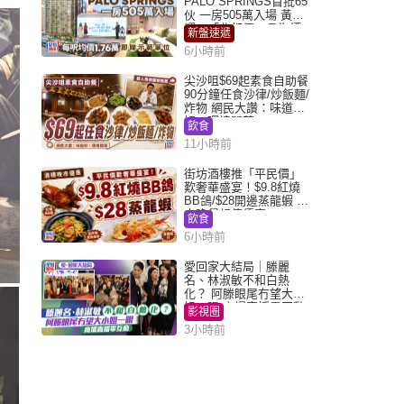
PALO SPRINGS首批65
伙 一房505萬入場 黃光
耀：「北都價」具指標
新盤速遞
作用
6小時前
尖沙咀$69起素食自助餐
90分鐘任食沙律/炒飯麵/
炸物 網民大讚：味道
好，環境闊落
飲食
11小時前
街坊酒樓推「平民價」
歎奢華盛宴！$9.8紅燒
BB鴿/$28開邊蒸龍蝦 3
大晚餐超值優惠
飲食
6小時前
愛回家大結局｜滕麗
名、林淑敏不和白熱
化？ 阿滕眼尾冇望大小
姐一眼 商場直播零互動
影視圈
3小時前