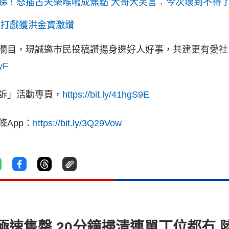
睇！怒插古天樂喉嚨成焦點 大哥大笑言：今次壞到不得
拍打戲獲洪金寶激讚
欄目，現誠邀市民投稿讚揚身邊好人好事，共建更有愛社
yyF
訴」活動專頁，
https://bit.ly/41hgS9E
App：
https://bit.ly/3Q29Vow
速售罄 20分鐘掃清連單丁位都冇