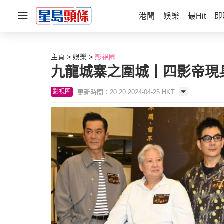
港聞
娛樂
最Hit
即
主頁
娛樂
影視圈
九龍城寨之圍城丨四影帝現
更新時間：20:20 2024-04-25 HKT
影視圈