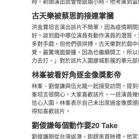
時，剃頭演出就會慳返兩小時，他考慮到當
古天樂被蔡思韵接連掌摑
洪金寶坦言演出該片不簡單，因為疫情期間
好。談到戲中哪位演員有動作演員的潛質，
多對手戲，但他們很拼搏。古天樂對於戲中被
覺，最驚塊面變腫，因為也繼續開工，所以
力去打。」對於該片入圍康城影展的單元部
林峯被看好角逐金像獎影帝
林峯、劉俊謙與伍允龍一起接受訪問，提到
峯坦言很開心，大家喜歡該片，一班演員幾
信心入圍，林峯表示自己未出席過金像獎頒
得知喜歡該片。
劉俊謙每個動作要20 Take
劉俊謙剛從台灣返港，即趕來首映禮，他笑