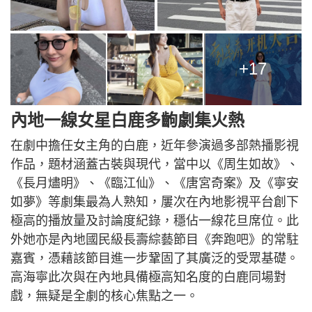
+17
內地一線女星白鹿多齣劇集火熱
在劇中擔任女主角的白鹿，近年參演過多部熱播影視
作品，題材涵蓋古裝與現代，當中以《周生如故》、
《長月燼明》、《臨江仙》、《唐宮奇案》及《寧安
如夢》等劇集最為人熟知，屢次在內地影視平台創下
極高的播放量及討論度紀錄，穩佔一線花旦席位。此
外她亦是內地國民級長壽綜藝節目《奔跑吧》的常駐
嘉賓，憑藉該節目進一步鞏固了其廣泛的受眾基礎。
高海寧此次與在內地具備極高知名度的白鹿同場對
戲，無疑是全劇的核心焦點之一。