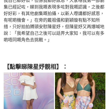
我自己都好似，但係我都好感恩，大家喺我第一部劇
集已經記咗，睇到我嘅表現多咗對我嘅認識，之後都
好好彩，有其他劇集嘅拍攝，以新人嚟講都好感恩，
有呢啲機會。」在旁的戴祖儀和劉穎璇有點不知所
措，只好拍拍膊頭安慰陳星妤，但陳星妤又再爆喊地
說：「我希望自己之後可以話畀大家知，我可以有多
啲唔同嘅角色去挑戰。」
【點擊睇陳星妤靚相】：