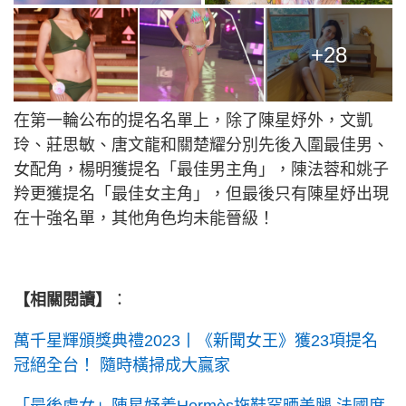
+28
在第一輪公布的提名名單上，除了陳星妤外，文凱
玲、莊思敏、唐文龍和關楚耀分別先後入圍最佳男、
女配角，楊明獲提名「最佳男主角」，陳法蓉和姚子
羚更獲提名「最佳女主角」，但最後只有陳星妤出現
在十強名單，其他角色均未能晉級！
【相關閱讀】
：
萬千星輝頒獎典禮2023丨《新聞女王》獲23項提名
冠絕全台！ 隨時橫掃成大贏家