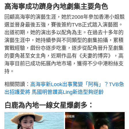
高海寧成功躋身內地劇集主要角色
回顧高海寧的演藝生涯，她於2008年參加香港小姐競
選並晉身最後五強，賽後簽約TVB正式踏入演藝圈。
出道初期，她的演出多以配角為主。在過去十多年的
演藝生涯中，她持續參與不同類型的劇集拍攝，累積
實戰經驗，戲份亦逐步吃重，逐步從配角晉升至劇集
的要角甚至女主角，近期作品有《夫妻的博弈》，高
海寧目前已成功拓展內地市場，獲得不少中港粉絲支
持。
相關閱讀：
高海寧新Look出事驚變「阿梅」？TVB急
出招護愛將 馬國明曾讚高Ling新造型夠逆齡
白鹿為內地一線女星爆劇多：