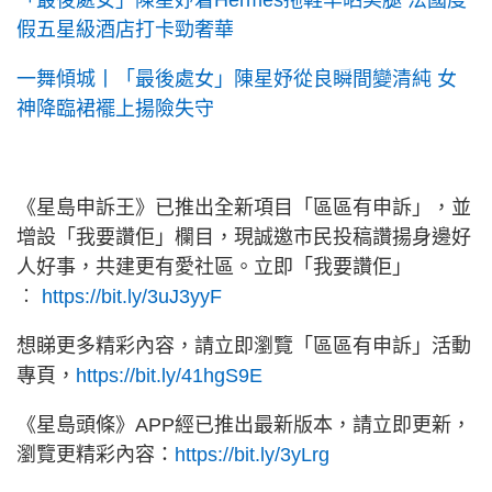
「最後處女」陳星妤着Hermès拖鞋罕晒美腿 法國度
假五星級酒店打卡勁奢華
一舞傾城丨「最後處女」陳星妤從良瞬間變清純 女
神降臨裙襬上揚險失守
《星島申訴王》已推出全新項目「區區有申訴」，並
增設「我要讚佢」欄目，現誠邀市民投稿讚揚身邊好
人好事，共建更有愛社區。立即「我要讚佢」
︰
https://bit.ly/3uJ3yyF
想睇更多精彩內容，請立即瀏覽「區區有申訴」活動
專頁，
https://bit.ly/41hgS9E
《星島頭條》APP經已推出最新版本，請立即更新，
瀏覽更精彩內容：
https://bit.ly/3yLrg