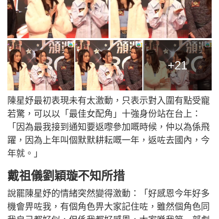
+21
陳星妤最初表現未有太激動，只表示對入圍有點受寵
若驚，可以以「最佳女配角」十強身份站在台上：
「因為最我接到通知要返嚟參加嘅時候，仲以為係飛
躍，因為上年叫個默默耕耘嘅一年，返咗去國內，今
年就。」
戴祖儀劉穎璇不知所措
說罷陳星妤的情緒突然變得激動：「好感恩今年好多
機會畀咗我，有個角色畀大家記住咗，雖然個角色同