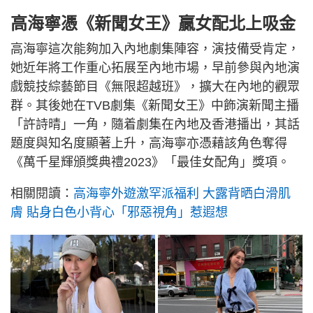
高海寧憑《新聞女王》贏女配北上吸金
高海寧這次能夠加入內地劇集陣容，演技備受肯定，
她近年將工作重心拓展至內地市場，早前參與內地演
戲競技綜藝節目《無限超越班》，擴大在內地的觀眾
群。其後她在TVB劇集《新聞女王》中飾演新聞主播
「許詩晴」一角，隨着劇集在內地及香港播出，其話
題度與知名度顯著上升，高海寧亦憑藉該角色奪得
《萬千星輝頒獎典禮2023》「最佳女配角」獎項。
相關閱讀：
高海寧外遊激罕派福利 大露背晒白滑肌
膚 貼身白色小背心「邪惡視角」惹遐想