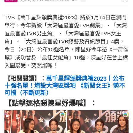
TVB《萬千星輝頒獎典禮2023》將於1月14日在澳門
舉行，今年新設「大灣區最喜愛TVB劇集」、「大灣
區最喜愛TVB男主角」、「大灣區最喜愛TVB女主
角」、「大灣區最喜愛TVB綜藝及資訊節目」4獎，
今日（20日）公布10強名單，陳星妤今年憑《一舞傾
城》成功晉身「最佳女配角」10強，陳星妤在台上講
入圍感受，突然爆喊！
【相關閱讀】
：
萬千星輝頒獎典禮2023丨公布
十強名單！增設大灣區獎項 《新聞女王》勢不
可擋（不斷更新）
【點擊逐格睇陳星妤爆喊】
：