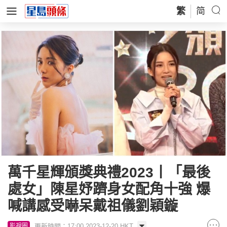
繁
简
萬千星輝頒獎典禮2023丨「最後
處女」陳星妤躋身女配角十強 爆
喊講感受嚇呆戴祖儀劉穎鏇
更新時間：17:00 2023-12-20 HKT
影視圈