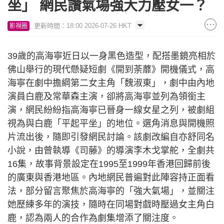
坐」 網民讚氣場強大力壓女一？
更新時間：18:00 2026-07-26 HKT
影視圈
39歲的高海寧近日以一身黑色造型，配搭墨鏡亮相於
佛山舉行的現代懸疑短劇《開到荼蘼》開機儀式，高
海寧在劇中擔綱第二女主角「魏淑東」，劇中由內地
演員白鹿及常華森主演，卻將高海寧並列為領銜主
演，網民紛紛指高海寧已晉身一線女星之列，被劇組
視為與白鹿「平起平坐」的地位。選角消息與開機照
片流出後，隨即引發網民討論。該劇改編自亦舒同名
小說，由曾執導《司藤》的導演李木戈掌舵，全劇共
16集，故事背景設定在1995至1999年香港回歸前後
的廣東與香港地區。內地網民普遍對此陣容持正面看
法，部分留言聚焦於高海寧的「強大氣場」，並關注
她歷練多年的演技，隨時在同場對戲時壓過女主角白
鹿，認為兩人的合作為劇集增添了關注度。