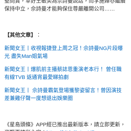
堅問責，幸好王敏奕為佘詩曼說話，而李施嬅亦繼續
保持中立，佘詩曼才能夠保住尊嚴離開公司……
【其他文章】
：
新聞女王丨收視報捷登上周之冠！佘詩曼NG片段曝
光 盡失Man姐氣場
新聞女王丨爆肌前主播蔡誌恩重演老本行！ 曾任職
有線TVB 返通宵最愛睇拍劇
新聞女王丨 佘詩曼霸氣登場獲黎姿留言！曾因演技
差兼雞仔聲一度想退出娛樂圈
《星島頭條》APP經已推出最新版本，請立即更新，