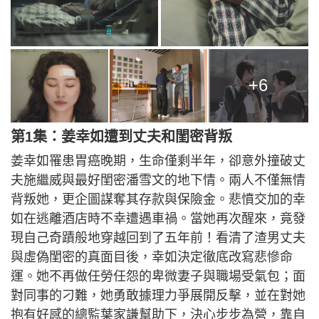
+6
第1集：姜幸如遭到丈夫和閨密背叛
姜幸如罹患胃癌晚期，生命僅剩半年，卻意外撞破丈
夫施繼威與最好閨密潘雪文的地下情。兩人不僅無情
背叛她，更企圖謀奪其存款與保險金。悲憤交加的幸
如在逃離酒店時不幸遭遇車禍。當她再次醒來，竟發
現自己奇蹟般地穿越回到了五年前！看清了渣男丈夫
與虛偽閨密的真面目後，幸如決定徹底改寫悲慘命
運。她不再做任勞任怨的卑微妻子與職場受氣包；面
對同事的刁難，她勇敢據理力爭展開反擊，並在對她
抱有好感的總監葉家謙幫助下，決心步步為營，靠自