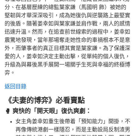
分、在基層歷練的總監葉家謙（馬國明 飾）被她的
堅韌與才華深深吸引，成為她復仇與逆襲路上最堅實
的後盾。隨著姜幸如與葉家謙並肩作戰，兩人的感情
迅速升溫。然而，在追查前世線索的過程中，姜幸如
震驚地發現，當年那場奪走她性命的車禍根本不是意
外，而肇事者的真正目標其實是葉家謙。為了保護深
愛的人，姜幸如決定主動出擊，從單純的個人復仇，
升級為與幕後黑手展開一場關乎生死與幸福的終極博
弈。
返回目錄
《夫妻的博弈》必看賣點
🥊 爽快的「開天眼」復仇爽劇：
女主角姜幸如重生後帶着「預知能力」開掛，不
再像傳統港劇一樣隱忍，而是主動設局反制渣男