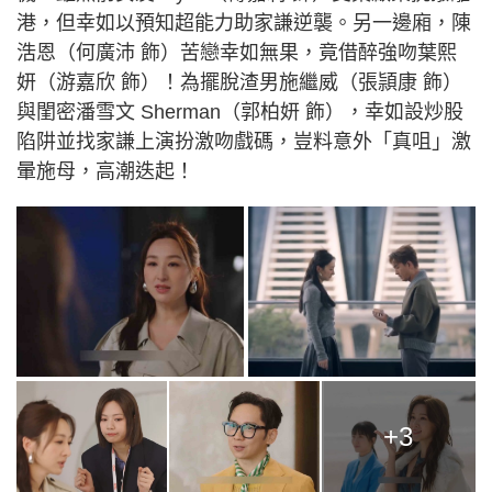
港，但幸如以預知超能力助家謙逆襲。另一邊廂，陳
浩恩（何廣沛 飾）苦戀幸如無果，竟借醉強吻葉熙
妍（游嘉欣 飾）！為擺脫渣男施繼威（張頴康 飾）
與閨密潘雪文 Sherman（郭柏妍 飾），幸如設炒股
陷阱並找家謙上演扮激吻戲碼，豈料意外「真咀」激
暈施母，高潮迭起！
+3