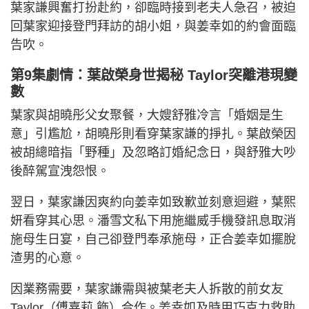
葉家謙興奮打扮赴約，卻臨時接到老夫人急召，被迫
回葉家迎接登門拜訪的胡小姐，與姜幸如的約會面臨
告吹。
第9集劇情：葉啟榮身世揭秘 Taylor突離港現變
數
葉家與胡曉彤父女聚餐，大嫂舒雅冷言「婚姻是生
意」引尷尬，胡曉彤則看穿葉家謙的掙扎。葉啟榮因
被胡總暗指「野種」及忽略訂婚紀念日，與舒雅大吵
後醉駕宣洩怨恨。
翌日，葉家謙因爽約向姜幸如致歉並刻意迴避，葉熙
妍看穿其心思。潘雪文私下用施繼威手機發訊息取消
施母生日宴，自己卻登門奉承施母，正合姜幸如擺脫
渣男的心意。
因業務需要，葉家謙需與被葉老夫人拆散的前女友
Taylor（傅嘉莉 飾）合作。姜幸如及時用巧克力救助