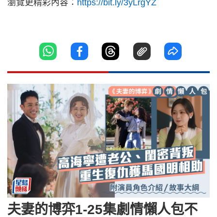
瀏覽更精彩內容：
https://bit.ly/3yLrgYZ
夫妻的博弈1-25集劇情懶人包不