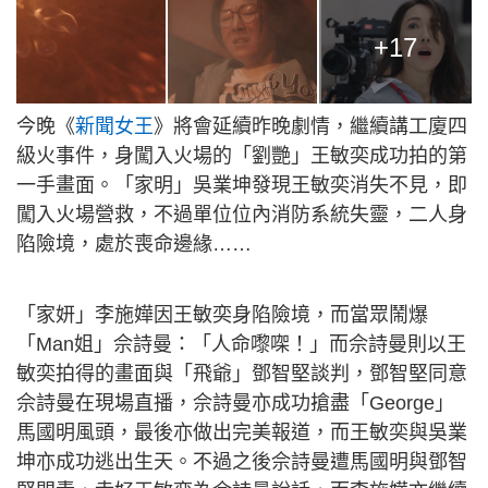
+17
今晚《
新聞女王
》將會延續昨晚劇情，繼續講工廈四
級火事件，身闖入火場的「劉艷」王敏奕成功拍的第
一手畫面。「家明」吳業坤發現王敏奕消失不見，即
闖入火場營救，不過單位位內消防系統失靈，二人身
陷險境，處於喪命邊緣……
「家妍」李施嬅因王敏奕身陷險境，而當眾鬧爆
「Man姐」佘詩曼：「人命嚟㗎！」而佘詩曼則以王
敏奕拍得的畫面與「飛爺」鄧智堅談判，鄧智堅同意
佘詩曼在現場直播，佘詩曼亦成功搶盡「George」
馬國明風頭，最後亦做出完美報道，而王敏奕與吳業
坤亦成功逃出生天。不過之後佘詩曼遭馬國明與鄧智