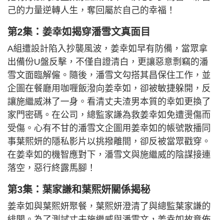
己的力量逆轉人生，奪回屬於自己的幸福！
第2集：姜幸如揭穿潘雪文真面目
A組遭設計陷入抄襲風波，姜幸如早有防備，當眾拿
出備份U盤反擊，不僅自證清白，更讓惡意剽竊的潘
雪文面臨解僱。隨後，潘雪文勾搭其昌保住工作，並
企圖在餐廳用咖喱飯潑向姜幸如，卻被敏捷躲開，反
讓施繼威淋了一身。看清丈夫渣男本質的幸如更換了
家門密碼。在公司，總監家謙為救姜幸如免遭燙傷而
受傷。心有不甘的潘雪文企圖用姜幸如的帳號散播同
事葉熙妍的隱私影片以挑撥離間，卻反被當眾戳穿。
在姜幸如的機智應對下，潘雪文與施繼威的陰謀接連
落空，惡行終露馬腳！
第3集：葉家謙和葉熙妍關係揭秘
姜幸如與葉熙妍聚餐，葉熙妍澄清了與總監葉家謙的
緋聞。為了測試丈夫施繼威與潘雪文，姜幸如故意佈