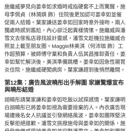
施繼威夢見向姜幸如求婚時戒指硬套不上而驚醒，施
母李佩貞（林漪娸 飾）住院後更加認可姜幸如並催
促兩人結婚。葉家謙送姜幸如回家時意外接吻，兩人
獨處時感到尷尬，內心卻泛起異樣情愫。施繼威與潘
雪文去傢俬店尋找設計靈感，潘雪文趁機拉施繼威合
照並上載至朋友圈。Maggie林美淇（何沛珈 飾）工
作超預算，被師傅守業和負責人伍其昌推卸責任，姜
幸如幫忙解決後，美淇準備跳槽。姜幸如因急性腸胃
炎住院，施繼威硬闖病房，葉家謙趕到後悄然離開。
第12集：廣告風波曉彤出手解圍 家謙驚爆宣布
與曉彤結婚
胡曉彤請葉家謙和姜幸如吃飯以試探感情，葉家謙明
白胡曉彤已將姜幸如視為需要捨棄的人。內衣廣告現
場遭幾名女人抗議並引發網絡風波，姜幸如團隊堅決
反擊拒絕道歉。潘雪文挑撥施母與姜幸如的關係，施