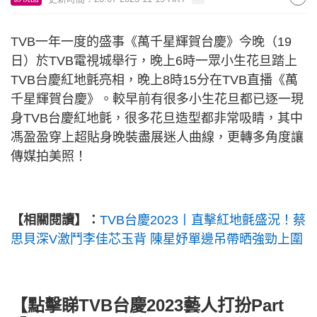
TVB一年一度的盛事《萬千星輝賀台慶》今晚（19
日）於TVB電視城舉行，晚上6時一眾小生花旦踏上
TVB台慶紅地氈亮相，晚上8時15分在TVB直播《萬
千星輝賀台慶》。較早前有很多小生花旦都已逐一現
身TVB台慶紅地氈，很多花旦造型都非常吸睛，其中
馮盈盈穿上超貼身晚裝盡展迷人曲線，更轉多角度讓
傳媒拍美照！
【相關閱讀】：
TVB台慶2023丨直擊紅地氈盛況！蔡
思貝深V激鬥李佳芯玉背 陳星妤單邊吊帶晒強勁上圍
【點擊睇TVB台慶2023藝人打扮Part