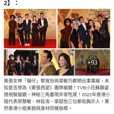
2】：
+93
東張女神「貓仔」黎寬怡與梁敏巧都晒出事業線，未
知是否想為《東張西望》團隊搶鏡！TVB小花蘇韻姿
透視裝搶鏡，神秘三角盡現非常性感！2022年香港小
姐代表邢慧敏、林鈺洧、梁超怡三位都低胸示人，果
然香港小姐美貌與身材同樣吸睛。