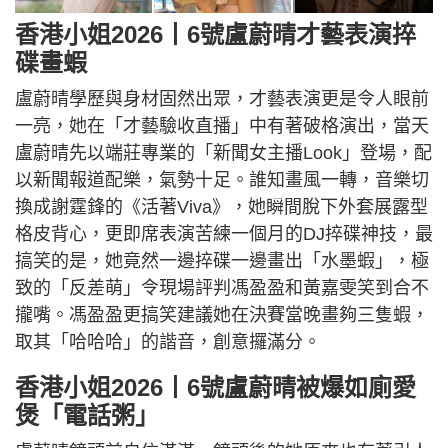
香港小姐2026丨6號盧蔚晴才藝表演捽
碟畫蝦
盧蔚晴學歷與身材固然出眾，才藝表演更是令人眼前
一亮，她在「才藝驗收直播」中有著破格演出，當天
盧蔚晴先以端莊專業的「新聞女主播Look」登場，配
以新聞報道配樂，氣勢十足。誰知畫風一轉，音樂切
換成謝霆鋒的《活著Viva》，她瞬間脫下外套展露型
格皮背心，更即席表演苦練一個月的DJ捽碟神技，最
搞笑的是，她竟然一邊捽碟一邊畫出「水墨蝦」，極
致的「反差萌」令現場評判馮盈盈和黃嘉雯笑到合不
攏嘴。馮盈盈更搞笑建議她在決賽當晚畫夠三隻蝦，
取其「哈哈哈」的諧音，創意攞滿分。
香港小姐2026丨6號盧蔚晴被爆如廁愛
煲「電話粥」