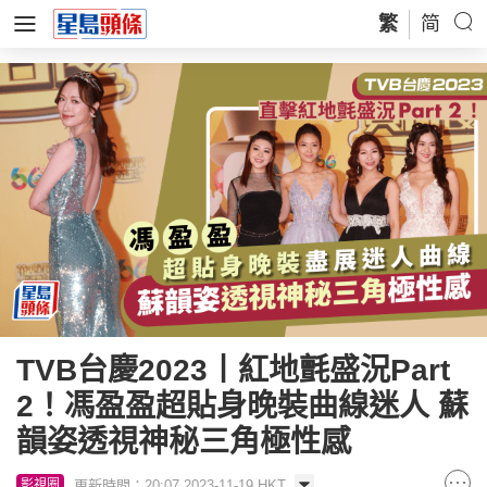
繁
简
TVB台慶2023丨紅地氈盛況Part
2！馮盈盈超貼身晚裝曲線迷人 蘇
韻姿透視神秘三角極性感
更新時間：20:07 2023-11-19 HKT
影視圈