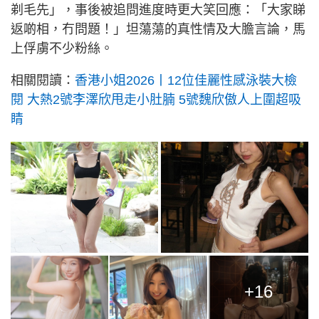
剃毛先」，事後被追問進度時更大笑回應：「大家睇
返啲相，冇問題！」坦蕩蕩的真性情及大膽言論，馬
上俘虜不少粉絲。
相關閱讀：
香港小姐2026丨12位佳麗性感泳裝大檢
閱 大熱2號李澤欣甩走小肚腩 5號魏欣傲人上圍超吸
睛
+16