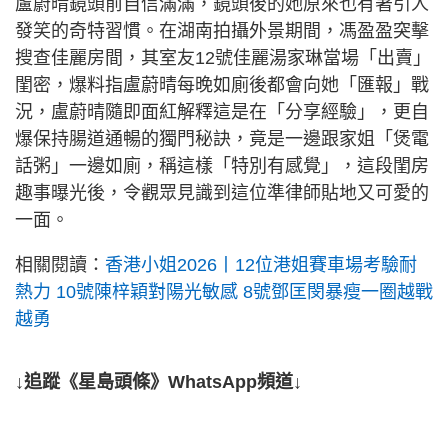
盧蔚晴鏡頭前自信滿滿，鏡頭後的她原來也有著引人
發笑的奇特習慣。在湖南拍攝外景期間，馮盈盈突擊
搜查佳麗房間，其室友12號佳麗湯家琳當場「出賣」
閨密，爆料指盧蔚晴每晚如廁後都會向她「匯報」戰
況，盧蔚晴隨即面紅解釋這是在「分享經驗」，更自
爆保持腸道通暢的獨門秘訣，竟是一邊跟家姐「煲電
話粥」一邊如廁，稱這樣「特別有感覺」，這段閨房
趣事曝光後，令觀眾見識到這位準律師貼地又可愛的
一面。
相關閱讀：
香港小姐2026丨12位港姐賽車場考驗耐
熱力 10號陳梓穎對陽光敏感 8號鄧匡閔暴瘦一圈越戰
越勇
↓追蹤《星島頭條》WhatsApp頻道↓