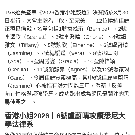
TVB選美盛事《2026香港小姐競選》決賽將於8月30
日舉行，大會主題為「敢 · 至完美」。12位候選佳麗
正積極備戰，名單包括1號袁絲珩（Bernice）、2號
李澤欣（Scarlett）、3號李澄晴（Chorie）、4號譚
雅文（Tiffany）、5號魏欣（Etherine）、6號盧蔚晴
（Jasmine）、7號楊媛媛（Vera）、8號鄧匡閔
（Ada）、9號周芳姿（Gracia）、10號陳梓穎
（Cecilia）、11號顏懿菲（Agnes）以及12號湯家琳
（Caris）。今屆佳麗質素極高，其中6號佳麗盧蔚晴
（Jasmine）亦被指有潛力問鼎三甲，憑藉「反差
萌」性格與超強學歷，成功跑出成為網民最關注的黑
馬佳麗之一。
香港小姐2026丨6號盧蔚晴攻讀悉尼大
學法律系