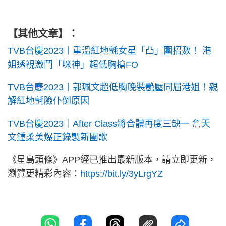
【其他文章】：
TVB台慶2023丨重溫紅地氈女星「凸」圍招數！ 港
姐透視激鬥「咪神」超低胸搶FO
TVB台慶2023丨郭珮文超低胸晚裝艷壓同屆港姐！親
解紅地氈險仆倒原因
TVB台慶2023｜After Class將合體再度三缺一 詹天
文鍾柔美爆正錄製新團歌
《星島頭條》APP經已推出最新版本，請立即更新，
瀏覽更精彩內容：
https://bit.ly/3yLrgYZ