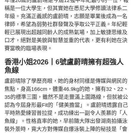
年僅20歲的盧蔚晴是今屆12強中年紀最小的一位，報
稱是一位大學生，但其實她在悉尼大學修讀法律系二
年級。充滿正義感的盧蔚晴，志願是畢業後成為一名
律師，希望為弱勢社群發聲及爭取公平正義。年紀輕
輕已展現出超越同齡人的成熟氣場，加上敏捷思維及
口才，絕對是美貌與智慧並重的代表，更有利她在決
賽當晚的臨場表現。
香港小姐2026丨6號盧蔚晴擁有超強人
魚線
盧蔚晴除了學歷亮眼，她的身材同樣是傳媒與網民的
焦點，身高166cm，體重46.9kg的她，擁有32、22、
35的標準三圍，雖然不是走豐滿上圍路線，但就被公
認為今屆身形最Fit的「健美擔當」。盧蔚晴透露自己
平時熱愛練習普拉提，成功練出一副令人羨慕的「人
魚線」。性格直率的她，早前隨大隊出發湖南拍攝泳
裝外景時，竟大方對傳媒自爆泳裝上陣的秘技是「會