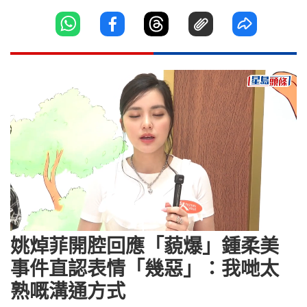
Loaded
:
Unmute
13.15%
姚焯菲開腔回應「藐爆」鍾柔美
事件直認表情「幾惡」：我哋太
熟嘅溝通方式