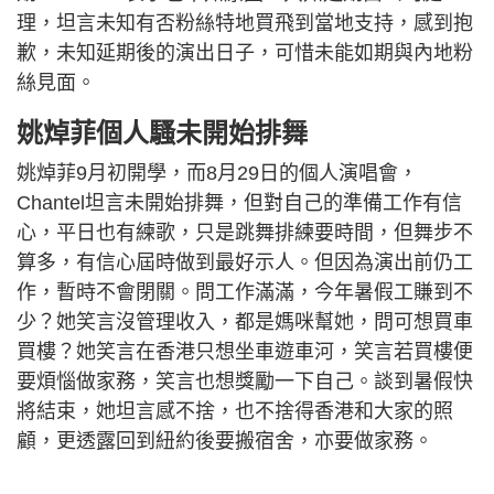
理，坦言未知有否粉絲特地買飛到當地支持，感到抱
歉，未知延期後的演出日子，可惜未能如期與內地粉
絲見面。
姚焯菲個人騷未開始排舞
姚焯菲9月初開學，而8月29日的個人演唱會，
Chantel坦言未開始排舞，但對自己的準備工作有信
心，平日也有練歌，只是跳舞排練要時間，但舞步不
算多，有信心屆時做到最好示人。但因為演出前仍工
作，暫時不會閉關。問工作滿滿，今年暑假工賺到不
少？她笑言沒管理收入，都是媽咪幫她，問可想買車
買樓？她笑言在香港只想坐車遊車河，笑言若買樓便
要煩惱做家務，笑言也想獎勵一下自己。談到暑假快
將結束，她坦言感不捨，也不捨得香港和大家的照
顧，更透露回到紐約後要搬宿舍，亦要做家務。