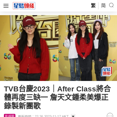
繁
简
TVB台慶2023｜After Class將合
體再度三缺一 詹天文鍾柔美爆正
錄製新團歌
更新時間：22:26 2023-11-17 HKT
影視圈