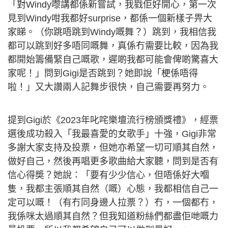
「對Windy嚟講都係新嘗試，我戥佢好開心，第一次
見到Windy咁我都好surprise，都係一個新樣子畀大
家睇。（你跳唔跳到Windy嘅舞？）跳到，我相信我
都可以跳到好多唔同嘅舞，真係冇需要比較，因為我
都開始籌備緊自己嘅歌，遲啲我都可能會俾啲驚喜大
家呢！」問到Gigi是否跳到？她即說「梗係唔得
啦！」又大讚兩人記舞步很快，自己需要再努力。
提到Gigi於《2023年叱咤樂壇流行榜頒獎禮》，經票
選後成功殺入「我最喜愛的女歌手」十強，Gigi非常
多謝大家支持及投票，但她亦希望一切可順其自然，
做好自己，然後再唱更多歌曲給大家聽，問到是否有
信心得奬？她說：「要有少少信心，但唔係好大嗰
隻，我都主張順其自然（嘅）心態，我都相信自己一
定可以嘅！（有冇同身邊人拉票？）冇，一個都冇，
我係咪太過順其自然？但我知道粉絲們都盡佢哋嘅力