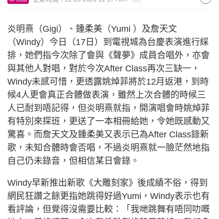
炎明熹（Gigi）、鍾柔美（Yumi ）及詹天文
（Windy）今日（17日）到電視城為台慶表演進行綵
排，她們指今次除了會與《聲夢》成員合唱外，亦會
與其他人對唱，對於今次After Class再次三缺一，
Windy未感可惜，更透露姚焯菲將於12月返港，到時
候4人更會真正合體做表演，雖然上次合體的時候三
人已耐到唔記得，但炎明熹就指，開演唱會時姚焯菲
有特別來探班，更送了一本相冊給她，令她既感動又
驚喜。而詹天文及鍾柔美又表示已為After Class錄新
歌，未知合體時會否唱，不過炎明熹就一臉茫然地指
自己仍未錄音，但相信某日會錄。
Windy早新推出新歌《大雕刻家》後成績不俗，得到
網民狂讚之餘更指她跳得好過Yumi，Windy表示也有
看評論，但覺得沒需要比較：「我哋跳舞有唔同叻嘅