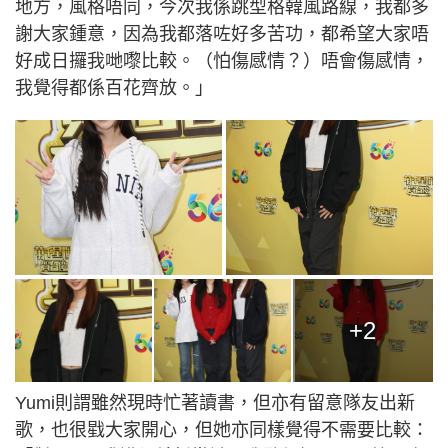
地方，風格唔同，今次我係跳型格韓風路線，我都多
謝大家鍾意，因為我都落咗好多苦功，都希望大家唔
好成日攞我哋嚟比較。（怕傷感情？）唔會傷感情，
我覺得都係百花齊放。」
+2
Yumi則謂雖然現時忙著讀書，但亦有留意隊友出新
歌，也很戥大家開心，但她亦同樣覺得不需要比較：