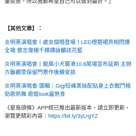
量投票，所以我都希望自己可以做到最好。」
【其他文章】：
炎明熹演唱會丨處女個唱登場！LED燈靚裙亮相閃爆
全場 曾志偉楊千嬅譚詠麟送花籃
炎明熹演唱會丨颱風小犬襲港10.8尾場宣布延期 主辦
方籲觀眾保留門票作後續安排
炎明熹演唱會·圖輯｜Gigi短褲黑絲配貼身上衣戰鬥格
勁歌熱舞 歌姬look最煞食
《星島頭條》APP經已推出最新版本，請立即更新，
瀏覽更精彩內容：
https://bit.ly/3yLrgYZ