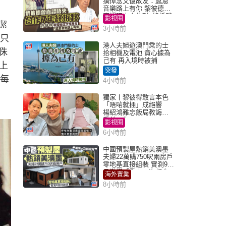
撰悼念文憶故友：感恩
音樂路上有你 黎彼德曾
直認唔夾合作7年終拆夥
影視圈
潔
3小時前
高只
港人夫婦遊澳門乘的士
侏
拾相機及電池 貪心據為
己有 再入境時被捕
上
突發
。每
4小時前
獨家丨黎彼得敢言本色
「唔啱就插」成絕響
楊紹鴻難忘飯局教誨：
受益一生
影視圈
6小時前
中國預製屋熱銷美澳墨
夫婦22萬購750呎兩房戶
零地基直接組裝 實測9個
月激讚「重來一次都會
海外置業
買」
8小時前