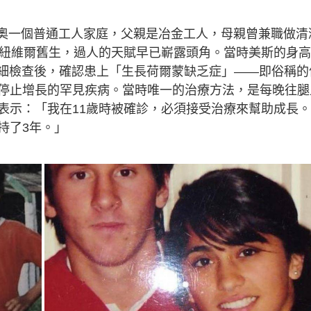
薩里奧一個普通工人家庭，父親是冶金工人，母親曾兼職做清
會紐維爾舊生，過人的天賦早已嶄露頭角。當時美斯的身
詳細檢查後，確認患上「生長荷爾蒙缺乏症」——即俗稱的
停止增長的罕見疾病。當時唯一的治療方法，是每晚往腿
表示：「我在11歲時被確診，必須接受治療來幫助成長
持了3年。」