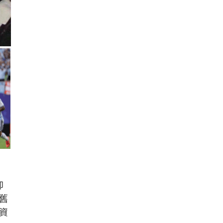
卻
舊
資