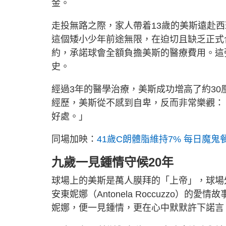
金。
走投無路之際，家人帶着13歲的美斯遠赴
這個矮小少年前途無限，在迫切且缺乏正式
約，承諾球會全額負擔美斯的醫療費用。這
史。
經過3年的醫學治療，美斯成功增高了約30
經歷，美斯從不感到自卑，反而非常樂觀：
好處。」
同場加映：
41歲C朗體脂維持7% 每日魔
九歲一見鍾情守候20年
球場上的美斯是萬人膜拜的「上帝」，球場
安東妮娜（Antonela Roccuzzo）
妮娜，便一見鍾情，更在心中默默許下諾言