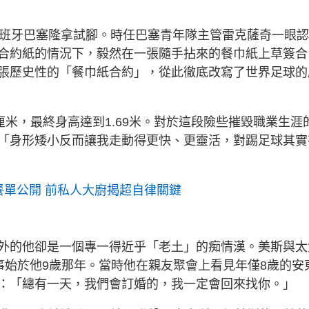
西班牙巴塞隆拿試腳。時任巴塞青年隊主管雷克薩奇一眼
合約紙的情況下，毅然在一張隨手拈來的餐巾紙上草簽合
張歷史性的「餐巾紙合約」，從此徹底改寫了世界足球的
厘米，最終身高達到1.69米。對於這段險些摧毀職業生涯
「身形矮小反而讓我走動得更快、更靈活，對踢足球其實
鬼餐單公開 前私人大廚揭超自律關鍵
外的他卻是一個專一得近乎「老土」的痴情漢。美斯與太
的愛情故事始於他9歲那年。當時他在親友聚會上看見年僅8歲的安
：「總有一天，我們會訂婚的，我一定會回來找你。」