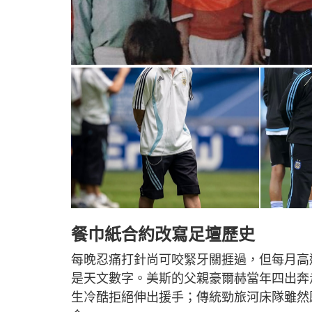
餐巾紙合約改寫足壇歷史
每晚忍痛打針尚可咬緊牙關捱過，但每月高達
是天文數字。美斯的父親豪爾赫當年四出奔
生冷酷拒絕伸出援手；傳統勁旅河床隊雖然