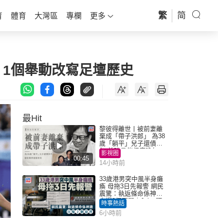
繁
简
育
體育
大灣區
專欄
更多
 1個舉動改寫足壇歷史
最Hit
黎彼得離世丨被前妻離
棄成「帶子洪郎」 為38
歲「躺平」兒子還債多
年 曾盼尋伴侶度晚年
影視圈
00:45
14小時前
33歲港男突中風半身癱
瘓 母拖3日先報警 網民
震驚：執返條命係神蹟
自爆2個惡習｜Juicy叮
時事熱話
6小時前