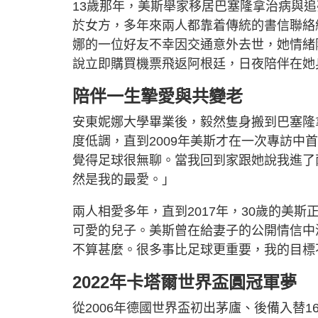
13歲那年，美斯舉家移居巴塞隆拿治病與
於女方，多年來兩人都靠着傳統的書信聯絡
娜的一位好友不幸因交通意外去世，她情緒
說立即購買機票飛返阿根廷，日夜陪伴在她
陪伴一生摯愛與共變老
安東妮娜大學畢業後，毅然隻身搬到巴塞隆
度低調，直到2009年美斯才在一次專訪
覺得足球很無聊。當我回到家跟她說我進了
然是我的最愛。」
兩人相愛多年，直到2017年，30歲的美
可愛的兒子。美斯曾在給妻子的公開情信中
不算甚麼。很多事比足球更重要，我的目標
2022年卡塔爾世界盃圓冠軍夢
從2006年德國世界盃初出茅廬、後備入替1