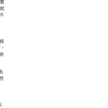
終繫
東妮
不
極
球，
依
名
些
去