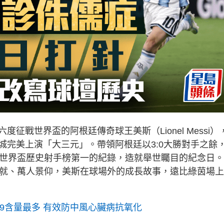
戰世界盃的阿根廷傳奇球王美斯（Lionel Messi）
城完美上演「大三元」。帶領阿根廷以3:0大勝對手之餘
平世界盃歷史射手榜第一的紀錄，造就舉世矚目的紀念日
利就、萬人景仰，美斯在球場外的成長故事，遠比綠茵場
-9含量最多 有效防中風心臟病抗氧化