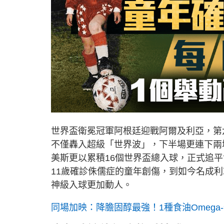
世界盃衛冕冠軍阿根廷迎戰阿爾及利亞，第六度征
不僅轟入超級「世界波」，下半場更連下兩
美斯更以累積16個世界盃總入球，正式追
11歲確診侏儒症的童年創傷，到如今名成
神級入球更加動人。
同場加映：降膽固醇最強！1種食油Omega