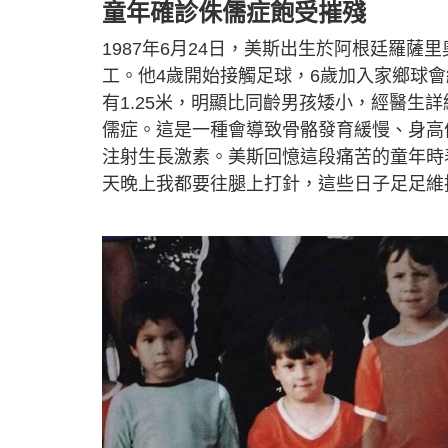
童年確診侏儒症飽受摧殘
1987年6月24日，美斯出生於阿根廷羅
工。他4歲開始接觸足球，6歲加入家鄉球
有1.25米，明顯比同齡男孩矮小，經醫生
儒症。這是一種會導致骨骼發育緩慢、身高
注射生長激素。美斯回憶這段痛苦的童年時
天晚上我都要往腿上打針，這些日子足足維