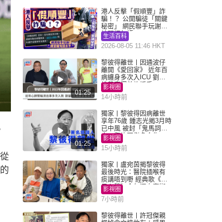
港人反擊「假順豐」詐
騙！？ 公開騙徒「關鍵
秘密」 網民聯手玩謝：
練習緬甸語
生活百科
2026-08-05 11:46 HKT
黎彼得離世丨因通波仔
離開《愛回家》 近年百
病纏身多次入ICU 劉鑾
雄黃宗澤曾施援手
影視圈
01:25
14小時前
獨家丨黎彼得因病離世
享年76歲 鍾志光揭3月時
已中風 被封「鬼馬詞
，
人」與許冠傑多合作
影視圈
，
01:25
15小時前
。從
獨家丨盧宛茵揭黎彼得
上的
最後時光：醫院插喉有
痰講唔到嘢 經典歌《浪
子心聲》金句源自廟街
影視圈
睇相佬
7小時前
黎彼得離世丨許冠傑親