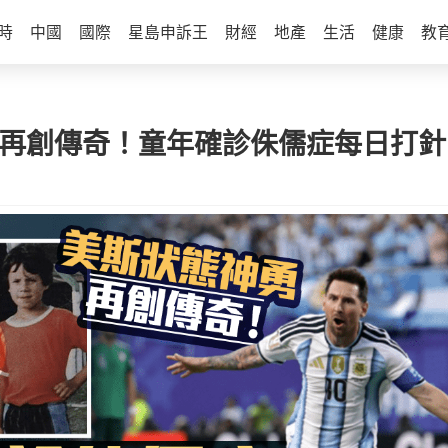
時
中國
國際
星島申訴王
財經
地產
生活
健康
教
勇再創傳奇！童年確診侏儒症每日打針