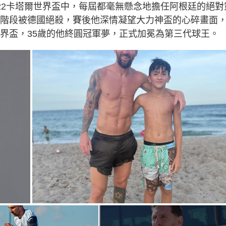
及2022卡塔爾世界盃中，每屆都毫無懸念地擔任阿根廷的絕對
加時階段被德國絕殺，賽後他深情凝望大力神盃的心碎畫面
世界盃，35歲的他終圓冠軍夢，正式加冕為第三代球王。