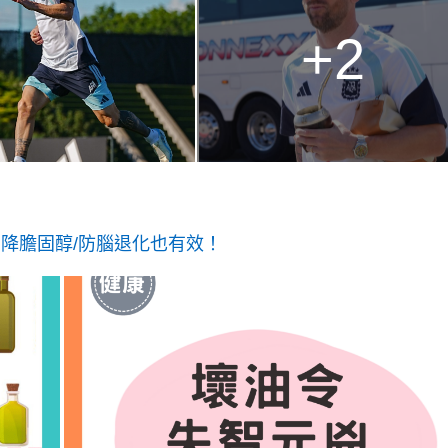
+2
 降膽固醇/防腦退化也有效！